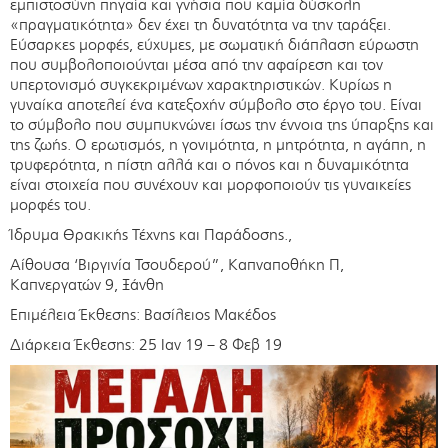
εμπιστοσύνη πηγαία και γνήσια που καμία δύσκολη
«πραγματικότητα» δεν έχει τη δυνατότητα να την ταράξει.
Εύσαρκες μορφές, εύχυμες, με σωματική διάπλαση εύρωστη
που συμβολοποιούνται μέσα από την αφαίρεση και τον
υπερτονισμό συγκεκριμένων χαρακτηριστικών. Κυρίως η
γυναίκα αποτελεί ένα κατεξοχήν σύμβολο στο έργο του. Είναι
το σύμβολο που συμπυκνώνει ίσως την έννοια της ύπαρξης και
της ζωής. Ο ερωτισμός, η γονιμότητα, η μητρότητα, η αγάπη, η
τρυφερότητα, η πίστη αλλά και ο πόνος και η δυναμικότητα
είναι στοιχεία που συνέχουν και μορφοποιούν τις γυναικείες
μορφές του.
Ίδρυμα Θρακικής Τέχνης και Παράδοσης.,
Αίθουσα ‘Βιργινία Τσουδερού”, Καπναποθήκη Π,
Καπνεργατών 9, Ξάνθη
Επιμέλεια Έκθεσης: Βασίλειος Μακέδος
Διάρκεια Έκθεσης: 25 Ιαν 19 – 8 Φεβ 19