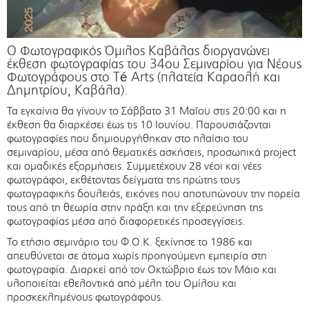
Ο Φωτογραφικός Όμιλος Καβάλας διοργανώνει
έκθεση φωτογραφίας του 34ου Σεμιναρίου για Νέους
Φωτογράφους στο Té Arts (πλατεία Καραολή και
Δημητρίου, Καβάλα).
Τα εγκαίνια θα γίνουν το Σάββατο 31 Μαΐου στις 20:00 και η
έκθεση θα διαρκέσει έως τις 10 Ιουνίου. Παρουσιάζονται
φωτογραφίες που δημιουργήθηκαν στο πλαίσιο του
σεμιναρίου, μέσα από θεματικές ασκήσεις, προσωπικά project
και ομαδικές εξορμήσεις. Συμμετέχουν 28 νέοι και νέες
φωτογράφοι, εκθέτοντας δείγματα της πρώτης τους
φωτογραφικής δουλειάς, εικόνες που αποτυπώνουν την πορεία
τους από τη θεωρία στην πράξη και την εξερεύνηση της
φωτογραφίας μέσα από διαφορετικές προσεγγίσεις.
Το ετήσιο σεμινάριο του Φ.Ο.Κ. ξεκίνησε το 1986 και
απευθύνεται σε άτομα χωρίς προηγούμενη εμπειρία στη
φωτογραφία. Διαρκεί από τον Οκτώβριο έως τον Μάιο και
υλοποιείται εθελοντικά από μέλη του Ομίλου και
προσκεκλημένους φωτογράφους.