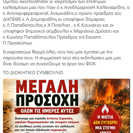
Ομίλου ακολούθησαν οι χαιρετισμοί των επίσημων
καλεσμένων μας που ήταν ο.κ.ΑντιδήμαρχοςΗ.Καλανταρίδης, ο
κ.ΑντιπεριφερειάρχηςΚ.Αντωνιάδης,ο πρώην πρόεδρος του
ΔΗΠΕΘΕ κ.Α.Δημητριάδης,οι υποψήφιοι δήμαρχοι
κ.Λ.Παπαδόπουλος,κ.Χ.Ποτόλιας , κ.Κ.Κουνάκος και οι
υποψήφιοι δημοτικοί σύμβουλοι κ.Μαριάννα Δρόσου και
κ.Κων/νος Παπαδόπουλος Πρόεδρος της Ένωσης
Π.Προσκόπων.
Ευχαριστούμε θερμά όλες,-ους που μας τίμησαν με την
παρουσία τους .Η συμμετοχή τους στις εκδηλώσεις μας μας
δίνει δύναμη να συνεχίζουμε το έργο του ΦΟΚ.
ΤΟ ΔΙΟΙΚΗΤΙΚΟ ΣΥΜΒΟΥΛΙΟ