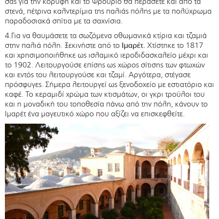
σας για την κορυφή και το Φρούριο θα περάσετε και από τα
στενά, πέτρινα καλντερίμια της παλιάς πόλης με τα πολύχρωμα
παραδοσιακά σπίτια με τα σαχνίσια.
4.Για να θαυμάσετε τα σωζόμενα οθωμανικά κτίρια και τζαμιά
στην παλιά πόλη. Ξεκινήστε από το
Ιμαρέτ.
Χτίστηκε το 1817
και χρησιμοποιήθηκε ως ισλαμικό ιεροδιδασκαλείο μέχρι και
το 1902. Λειτουργούσε επίσης ως χώρος σίτισης των φτωχών
και εντός του λειτουργούσε και τζαμί. Αργότερα, στέγασε
πρόσφυγες. Σήμερα λειτουργεί ως ξενοδοχείο με εστιατόριο και
καφέ. Το κεραμιδί χρώμα των κτισμάτων, οι γκρι τρούλοι του
και η μοναδική του τοποθεσία πάνω από την πόλη, κάνουν το
Ιμαρέτ ένα μαγευτικό χώρο που αξίζει να επισκεφθείτε.