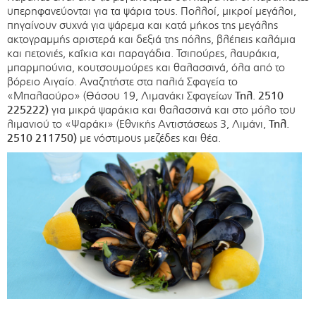
υπερηφανεύονται για τα ψάρια τους. Πολλοί, μικροί μεγάλοι,
πηγαίνουν συχνά για ψάρεμα και κατά μήκος της μεγάλης
ακτογραμμής αριστερά και δεξιά της πόλης, βλέπεις καλάμια
και πετονιές, καΐκια και παραγάδια. Τσιπούρες, λαυράκια,
μπαρμπούνια, κουτσουμούρες και θαλασσινά, όλα από το
βόρειο Αιγαίο. Αναζητήστε στα παλιά Σφαγεία το
«Μπαλαούρο» (Θάσου 19, Λιμανάκι Σφαγείων
Τηλ. 2510
225222)
για μικρά ψαράκια και θαλασσινά και στο μόλο του
λιμανιού το «Ψαράκι» (Εθνικής Αντιστάσεως 3, Λιμάνι,
Τηλ.
2510 211750)
με νόστιμους μεζέδες και θέα.