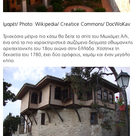
Iμαρέτ/ Photo: Wikipedia/ Creatice Commons/ DocWoKav
Τριακόσια μέτρια πιο κάτω θα δείτε το σπίτι του Μωχάμετ Άλι,
ένα από τα πιο χαρακτηριστικά σωζόμενα δείγματα οθωμανικής
αρχιτεκτονικής του 18ου αιώνα στην Ελλάδα. Χτίστηκε τη
δεκαετία του 1780, έχει δύο ορόφους, χαμάμ και έναν μεγάλο
κήπο.