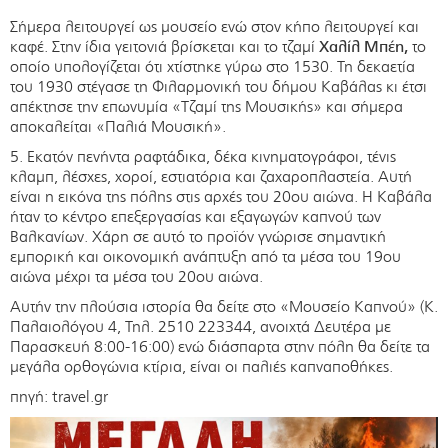
Σήμερα λειτουργεί ως μουσείο ενώ στον κήπο λειτουργεί και
καφέ. Στην ίδια γειτονιά βρίσκεται και το τζαμί
Χαλίλ Μπέη,
το
οποίο υπολογίζεται ότι χτίστηκε γύρω στο 1530. Τη δεκαετία
του 1930 στέγασε τη Φιλαρμονική του δήμου Καβάλας κι έτσι
απέκτησε την επωνυμία «Τζαμί της Μουσικής» και σήμερα
αποκαλείται «Παλιά Μουσική».
5. Εκατόν πενήντα ραφτάδικα, δέκα κινηματογράφοι, τένις
κλαμπ, λέσχες, χοροί, εστιατόρια και ζαχαροπλαστεία. Αυτή
είναι η εικόνα της πόλης στις αρχές του 20ου αιώνα. Η Καβάλα
ήταν το κέντρο επεξεργασίας και εξαγωγών καπνού των
Βαλκανίων. Χάρη σε αυτό το προϊόν γνώρισε σημαντική
εμπορική και οικονομική ανάπτυξη από τα μέσα του 19ου
αιώνα μέχρι τα μέσα του 20ου αιώνα.
Αυτήν την πλούσια ιστορία θα δείτε στο «Μουσείο Καπνού» (Κ.
Παλαιολόγου 4, Τηλ. 2510 223344, ανοιχτά Δευτέρα με
Παρασκευή 8:00-16:00) ενώ διάσπαρτα στην πόλη θα δείτε τα
μεγάλα ορθογώνια κτίρια, είναι οι παλιές καπναποθήκες.
πηγή: travel.gr