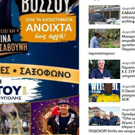
Αναρτήθη
ΚΑΒΑΛΑ 
αστυνομι
σύλληψ
Αναρτήθη
Μακάριο
στηριχθ
αμπελοπ
Παγγαίο
περονόσπορου»
Αναρτήθη
Παραίτη
Κ.Ε. ΣΥ
υπηρετή
Αναρτήθη
Ο David 
μεταγρα
ΑΟΚ
Αναρτήθη
Πρόεδρο
“Όλοι μ
Δήμος, 
έλεγχο 
ΠΟΔΟΧΩΡΙ δίπλα στο κεντρικ