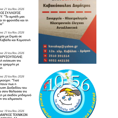
κε 21 Ιουλίου 2026
ΚΟΣ ΣΥΛΛΟΓΟΣ
Y: “Το αμπέλι μας
αι τη φροντίδα και τη
ας”
κε 21 Ιουλίου 2026
ία με ζημιές σε
Καβάλα και Κομοτηνή
κε 20 Ιουλίου 2026
 ΧΡΥΣΟΥΠΟΛΗΣ:
κή ενίσχυση της
ής γραμμής με
δη
κε 20 Ιουλίου 2026
κούρη: “Γιατί
τουν πως η
υση Διοξειδίου του
 στην θάλασσα της
κη με σχεδόν μηδαμινό
 της κλιματικής
κε 19 Ιουλίου 2026
ΜΑΡΧΟΣ ΤΕΧΝΙΚΩΝ