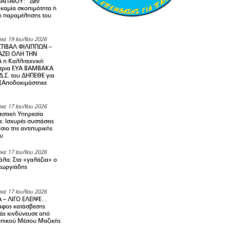
ΑΓΓΑΙΟΥ: “Δεν
 καμία σκοπιμότητα ή
 παραμέλησης του
κε 19 Ιουλίου 2026
ΤΙΒΑΛ ΦΙΛΙΠΠΩΝ –
ΑΖΕΙ ΟΛΗ ΤΗΝ
η Καλλιτεχνική
ντρια ΕΥΑ ΒΑΜΒΑΚΑ
Δ.Σ. του ΔΗΠΕΘΕ για
! (Αποδοκιμάστηκε
κε 17 Ιουλίου 2026
στική Υπηρεσία
: Ισχυρές συστάσεις
σιο της αντιπυρικής
υ
κε 17 Ιουλίου 2026
λα: Στα «γαλάζια» ο
εωργιάδης
κε 17 Ιουλίου 2026
 – ΛΙΓΟ ΕΛΕΙΨΕ…
φος κατάσβεσης
άς κινδύνευσε από
οπικού Μέσου Μαζικής