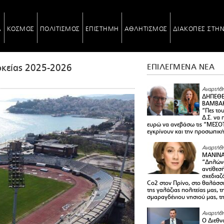
Α
ΚΟΣΜΟΣ
ΠΟΛΙΤΙΣΜΟΣ
ΕΠΙΣΤΗΜΗ
ΑΘΛΗΤΙΣΜΟΣ
ΔΙΑΚΟΠΕΣ ΣΤΗ
κείας 2025-2026
ΕΠΙΛΕΓΜΕΝΑ ΝΕΑ
Αναρτήθη
ΔΗΠΕΘΕ
ΒΑΜΒΑΚ
“Πες το
Δ.Σ. να
ευρώ να ανεβάσω τις “ΜΕΣΟΤ
εγκρίνουν και την προσωπικ
Αναρτήθη
ΜΑΝΙΝ
“Δηλώνω
αντίθεσ
σχεδιαζ
Co2 στον Πρίνο, στο θαλάσσ
της γαλάζιας πολιτείας μας, 
σμαραγδένιου νησιού μας, τ
Αναρτήθη
Ο Διεθν