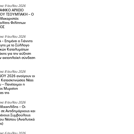
κε 9 Ιουλίου 2026
ΑΦΙΚΟ ΑΡΧΕΙΟ
ΟΥ ΤΣΟΥΜΠΑΚΗ – Ο
 Μακαριστός
λίτης Φιλίππων
ΙΟΣ
κε 9 Ιουλίου 2026
– Επιμένει ο Γιάννης
γης με το Σύλλογο
ικών Καταλυμάτων
κης για την αύξηση
ην ακτοπλοϊκή σύνδεση
κε 8 Ιουλίου 2026
ΙΟΥ 2026 ανοίγουν οι
ς Κατασκηνώσεις Νέας
 – Πανέτοιμοι η
ος Μυρσίνη
ες της
κε 8 Ιουλίου 2026
Μιχαηλίδης – Οι
 σε Αντιδημάρχους και
μένους Συμβούλους
ου Νέστου (Αναλυτικά
ις)
κε 6 Ιουλίου 2026