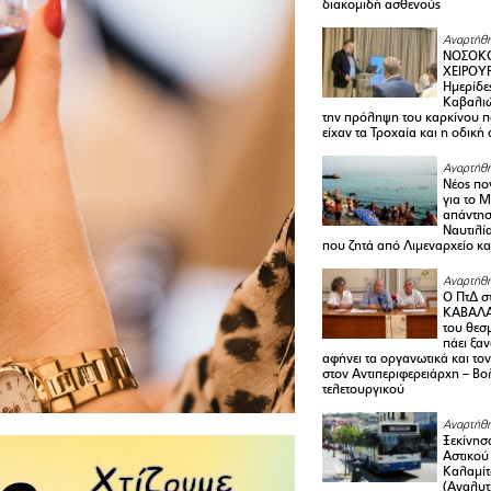
διακομιδή ασθενούς
Αναρτήθη
ΝΟΣΟΚΟ
ΧΕΙΡΟΥ
Ημερίδε
Καβαλιώ
την πρόληψη του καρκίνου π
είχαν τα Τροχαία και η οδική
Αναρτήθη
Νέος πο
για το 
απάντη
Ναυτιλία
που ζητά από Λιμεναρχείο κα
Αναρτήθη
Ο ΠτΔ σ
ΚΑΒΑΛΑ
του θεσ
πάει ξα
αφήνει τα οργανωτικά και το
στον Αντιπεριφερειάρχη – Βο
τελετουργικού
Αναρτήθη
Ξεκίνησ
Αστικού
Καλαμίτ
(Αναλυτ