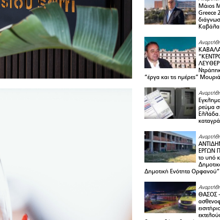
Μάιος 
Greece 
διάγνωσ
Καβάλα
Αναρτήθη
ΚΑΒΑΛΑ
“ΚΕΝΤΡ
ΛΕΥΘΕΡ
Ντράπηκ
“έργα και τις ημέρες” Μουρι
Αναρτήθη
Εγκλημα
ρεύμα σ
Ελλάδα.
καταγρά
Αναρτήθη
ΑΝΤΙΔΗ
ΕΡΓΩΝ Π
το υπό 
Δημοτικ
Δημοτική Ενότητα Ορφανού”
Αναρτήθη
ΘΑΣΟΣ 
ασθενο
εισιτήρι
εκτελού