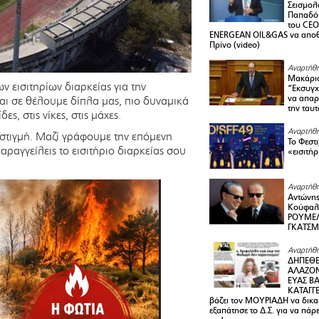
Σεισμολ
Παπαδόπ
του CEO
ENERGEAN OIL&GAS να αποθ
Πρίνο (video)
Αναρτήθη
Μακάριο
 εισιτηρίων διαρκείας για την
“Εκσυγχ
να απαρν
αι σε θέλουμε δίπλα μας, πιο δυναμικά
την ταυ
ς, στις νίκες, στις μάχες.
Αναρτήθη
 στιγμή. Μαζί γράφουμε την επόμενη
Το Φεστ
ραγγείλεις το εισιτήριο διαρκείας σου
«εισιτήρ
Αναρτήθη
Αντώνης
Κούφαλ
ΡΟΥΜΕΛ
ΓΚΑΤΣ
Αναρτήθη
ΔΗΠΕΘΕ
ΑΛΑΖΟΝ
ΕΥΑΣ ΒΑ
ΚΑΤΑΓΓΕ
βάζει τον ΜΟΥΡΙΑΔΗ να δικαι
εξαπάτησε το Δ.Σ. για να πάρ