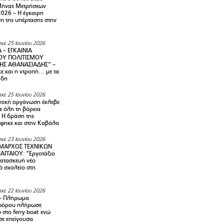
Μήνας Μετρήσεων
2026 – H έγκαιρη
η της υπέρτασης στην
κε 25 Ιουνίου 2026
 – ΕΓΚΑΙΝΙΑ
ΟΥ ΠΟΛΙΤΙΣΜΟΥ
ΗΣ ΑΘΑΝΑΣΙΑΔΗΣ” –
ε και η ντροπή… με τα
άδη
κε 25 Ιουνίου 2026
τική οργάνωση έκλεβε
ε όλη τη βόρεια
 Η δράση της
φηκε και στην Καβάλα
κε 23 Ιουνίου 2026
ΜΑΡΧΟΣ ΤΕΧΝΙΚΩΝ
ΑΓΓΑΙΟΥ: “Εργοτάξιο
κατασκευή νέο
ό σχολείο στη
κε 22 Ιουνίου 2026
– Πλήρωμα
φόρου πλήρωσε
ο στο ferry boat ενώ
σε επείγουσα