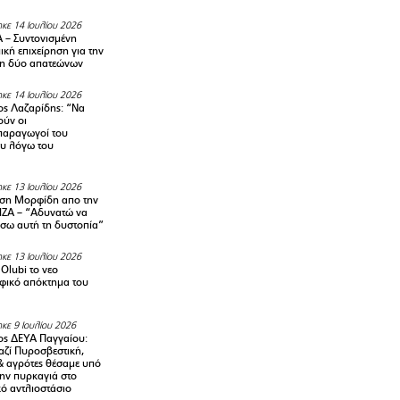
κε 14 Ιουλίου 2026
– Συντονισμένη
κή επιχείρηση για την
η δύο απατεώνων
κε 14 Ιουλίου 2026
ς Λαζαρίδης: “Να
ούν οι
αραγωγοί του
υ λόγω του
κε 13 Ιουλίου 2026
ση Μορφίδη απο την
ΡΙΖΑ – “Αδυνατώ να
σω αυτή τη δυστοπία”
κε 13 Ιουλίου 2026
Olubi το νεο
φικό απόκτημα του
κε 9 Ιουλίου 2026
ς ΔΕΥΑ Παγγαίου:
αζί Πυροσβεστική,
& αγρότες θέσαμε υπό
την πυρκαγιά στο
ό αντλιοστάσιο