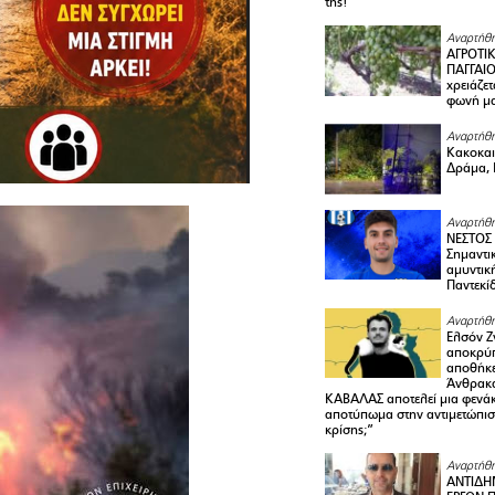
της!
Αναρτήθη
ΑΓΡΟΤΙ
ΠΑΓΓΑΙΟ
χρειάζετ
φωνή μ
Αναρτήθη
Κακοκαιρ
Δράμα, 
Αναρτήθη
ΝΕΣΤΟΣ
Σημαντι
αμυντικ
Παντεκί
Αναρτήθη
Ελσόν Ζγ
αποκρύπ
αποθήκε
Άνθρακα
ΚΑΒΑΛΑΣ αποτελεί μια φενά
αποτύπωμα στην αντιμετώπιση
κρίσης;”
Αναρτήθη
ΑΝΤΙΔΗ