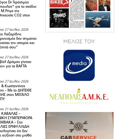
όγος Dr Γεράσιμος
ουλος* για το σχέδιο
 M.Ρήγα της
ηκεύσει CO2 στον
κε 27 Ιουλίου 2026
ς Λαζαρίδης:
ρονισμός δεν σημαίνει
είσαι την ιστορία και
τότητά σου”
κε 27 Ιουλίου 2026
ιβάλ Δράμας γίνεται
ιο» για τα BAFTA
κε 27 Ιουλίου 2026
 & Κωσταντίνος
ης – Με το ΔΗΠΕΘΕ
ΗΣ στον ΜΕΓΑΛΟ
ΜΠΥ
κε 21 Ιουλίου 2026
 ΚΑΒΑΛΑΣ –
ΙΚΗ ΣΥΜΠΕΡΙΦΟΡΑ
ΜΒΑΚΑ – Στις
ΛΙΕΣ ΕΡΙΦΥΛΛΙΔΗ
ολογήσει ότι δεν
ει αύξηση στο μισθό