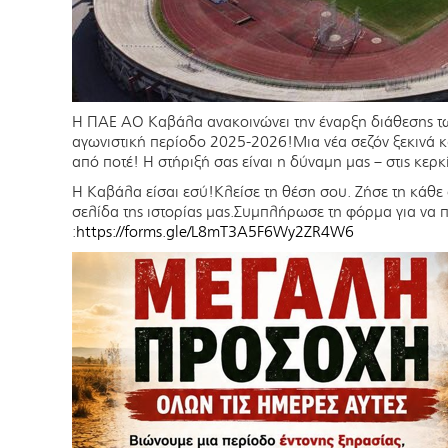
Η ΠΑΕ ΑΟ Καβάλα ανακοινώνει την έναρξη διάθεσης των
αγωνιστική περίοδο 2025-2026!Μια νέα σεζόν ξεκινά κ
από ποτέ! Η στήριξή σας είναι η δύναμη μας – στις κερκίδε
Η Καβάλα είσαι εσύ!Κλείσε τη θέση σου. Ζήσε τη κάθε
σελίδα της ιστορίας μας.Συμπλήρωσε τη φόρμα για να πα
:
https://forms.gle/L8mT3A5F6Wy2ZR4W6