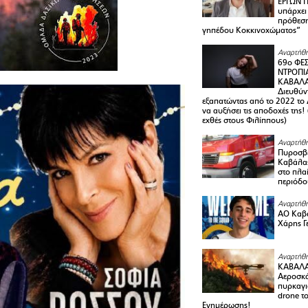
ΕΡΓΩΝ Π
υπάρχει
πρόθεση
γηπέδου Κοκκινοχώματος”
Αναρτήθη
69ο ΦΕΣ
ΝΤΡΟΠΙ
ΚΑΒΑΛΑ 
Διευθύ
εξαπατώντας από το 2022 το 
να αυξήσει τις αποδοχές της
εχθές στους Φιλίππους)
Αναρτήθη
Πυροσβε
Καβάλας
στο πλαί
περιόδο
Αναρτήθη
ΑΟ Καβά
Χάρης Γ
Αναρτήθη
ΚΑΒΑΛΑ
Αεροσκά
πυρκαγι
drone τ
Ενημέρωσης!