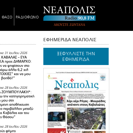
Ν ΘΑΣΟ
ΡΑΔΙΟΦΩΝΟ
ΑΚΟΥΣΤΕ ΖΩΝΤΑΝΑ
ΕΦΗΜΕΡΙΔΑ ΝΕΑΠΟΛΙΣ
ΞΕΦΥΛΛΙΣΤΕ ΤΗΝ
κε 31 Ιουλίου 2026
 ΚΑΒΑΛΑΣ – ΕΥΑ
ΕΦΗΜΕΡΙΔΑ
Α προς ΔΗΜΑΡΧΟ:
υς να ψηφίσουν στο
 πάρω άλλα 6,2 χιλ
ΟΙΧΙΕΣ” και να μου
ή βοηθό!”
κε 28 Ιουλίου 2026
Α ΖΟΥΜΠΟΥΛΑΚΗ*:
 την κατηγορηματική
ή μου στη
όμενη αποθήκευση
ιο περιβάλλον μεταξύ
της Καβάλας και του
ης Θάσου”
κε 28 Ιουλίου 2026
ούς φήμης