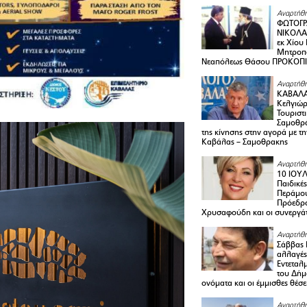
Αναρτήθη
ΦΩΤΟΓΡ
ΝΙΚΟΛΑ
εκ Χίου
Μητροπο
Νεαπόλεως Θάσου ΠΡΟΚΟΠ
Αναρτήθη
ΚΑΒΑΛΑ 
Κελγιώρ
Τουριστ
Σαμοθρά
της κίνησης στην αγορά με τ
Καβάλας – Σαμοθρακης
Αναρτήθη
10 ΙΟΥΛ
Παιδικέ
Περάμου
Πρόεδρ
Χρυσαφούδη και οι συνεργάτ
Αναρτήθη
Σάββας 
αλλαγές
Εντεταλ
του Δήμ
ονόματα και οι έμμισθες θέσε
Αναρτήθη