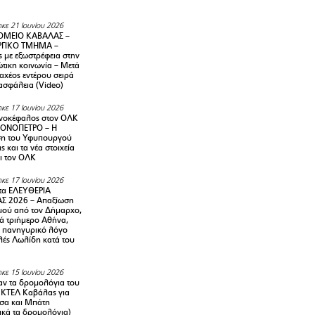
κε 21 Ιουνίου 2026
ΜΕΙΟ ΚΑΒΑΛΑΣ –
ΡΓΙΚΟ ΤΜΗΜΑ –
ς με εξωστρέφεια στην
τικη κοινωνία – Μετά
αχέος εντέρου σειρά
 ασφάλεια (Video)
κε 17 Ιουνίου 2026
νοκέφαλος στον ΟΛΚ
ΜΟΝΟΠΕΤΡΟ – Η
ση του Υφυπουργού
ς και τα νέα στοιχεία
ι τον ΟΛΚ
κε 17 Ιουνίου 2026
τα ΕΛΕΥΘΕΡΙΑ
Σ 2026 – Απαξίωση
μού από τον Δήμαρχο,
νά τριήμερο Αθήνα,
ν πανηγυρικό λόγο
λές Λωλίδη κατά του
κε 15 Ιουνίου 2026
αν τα δρομολόγια του
 ΚΤΕΛ Καβάλας για
σα και Μπάτη
ικά τα δρομολόγια)