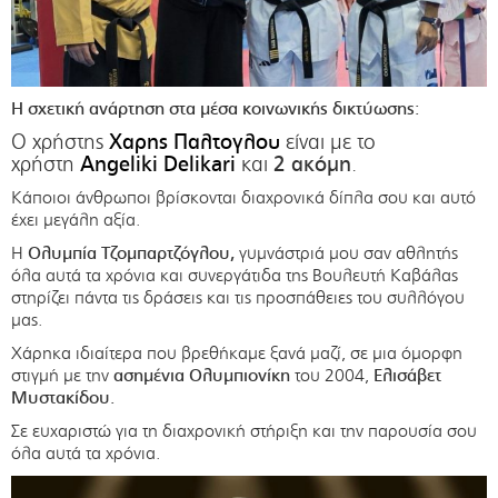
Η σχετική ανάρτηση στα μέσα κοινωνικής δικτύωσης:
Χαρης Παλτογλου
Ο χρήστης
είναι με το
Angeliki Delikari
2 ακόμη
χρήστη
και
.
Κάποιοι άνθρωποι βρίσκονται διαχρονικά δίπλα σου και αυτό
έχει μεγάλη αξία.
Η
Ολυμπία Τζομπαρτζόγλου,
γυμνάστριά μου σαν αθλητής
όλα αυτά τα χρόνια και συνεργάτιδα της Βουλευτή Καβάλας
στηρίζει πάντα τις δράσεις και τις προσπάθειες του συλλόγου
μας.
Χάρηκα ιδιαίτερα που βρεθήκαμε ξανά μαζί, σε μια όμορφη
στιγμή με την
ασημένια Ολυμπιονίκη
του 2004,
Ελισάβετ
Μυστακίδου.
Σε ευχαριστώ για τη διαχρονική στήριξη και την παρουσία σου
όλα αυτά τα χρόνια.