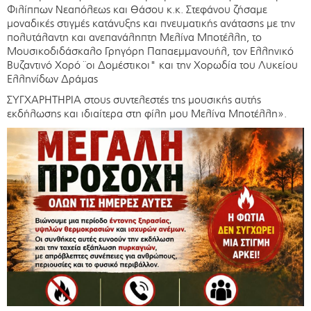
Φιλίππων Νεαπόλεως και Θάσου κ.κ. Στεφάνου ζήσαμε
μοναδικές στιγμές κατάνυξης και πνευματικής ανάτασης με την
πολυτάλαντη και ανεπανάληπτη Μελίνα Μποτέλλη, το
Μουσικοδιδάσκαλο Γρηγόρη Παπαεμμανουήλ, τον Ελληνικό
Βυζαντινό Χορό ¨οι Δομέστικοι" και την Χορωδία του Λυκείου
Ελληνίδων Δράμας
ΣΥΓΧΑΡΗΤΗΡΙΑ στους συντελεστές της μουσικής αυτής
εκδήλωσης και ιδιαίτερα στη φίλη μου Μελίνα Μποτέλλη».