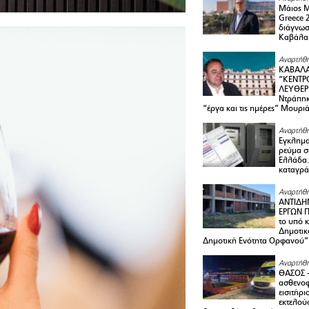
Μάιος 
Greece 
διάγνωσ
Καβάλα
Αναρτήθη
ΚΑΒΑΛΑ
“ΚΕΝΤΡ
ΛΕΥΘΕΡ
Ντράπηκ
“έργα και τις ημέρες” Μουρι
Αναρτήθη
Εγκλημα
ρεύμα σ
Ελλάδα.
καταγρά
Αναρτήθη
ΑΝΤΙΔΗ
ΕΡΓΩΝ Π
το υπό 
Δημοτικ
Δημοτική Ενότητα Ορφανού”
Αναρτήθη
ΘΑΣΟΣ 
ασθενο
εισιτήρι
εκτελού