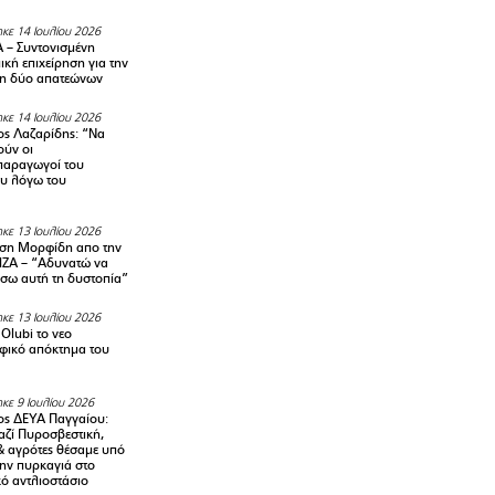
κε 14 Ιουλίου 2026
– Συντονισμένη
κή επιχείρηση για την
η δύο απατεώνων
κε 14 Ιουλίου 2026
ς Λαζαρίδης: “Να
ούν οι
αραγωγοί του
υ λόγω του
κε 13 Ιουλίου 2026
ση Μορφίδη απο την
ΡΙΖΑ – “Αδυνατώ να
σω αυτή τη δυστοπία”
κε 13 Ιουλίου 2026
Olubi το νεο
φικό απόκτημα του
κε 9 Ιουλίου 2026
ς ΔΕΥΑ Παγγαίου:
αζί Πυροσβεστική,
& αγρότες θέσαμε υπό
την πυρκαγιά στο
ό αντλιοστάσιο