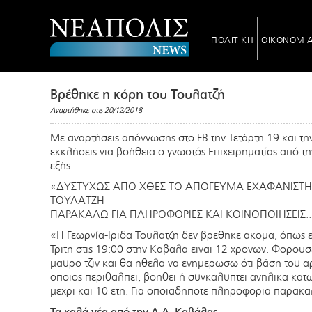
ΠΟΛΙΤΙΚΗ
ΟΙΚΟΝΟΜΙ
Βρέθηκε η κόρη του Τουλατζή
Αναρτήθηκε στις 20/12/2018
Με αναρτήσεις απόγνωσης στο FB την Τετάρτη 19 και τ
εκκλήσεις για βοήθεια ο γνωστός Επιχειρηματίας από 
εξής:
«ΔΥΣΤΥΧΩΣ ΑΠΟ ΧΘΕΣ ΤΟ ΑΠΟΓΕΥΜΑ ΕΧΑΦΑΝΙΣΤΗΚΕ
ΤΟΥΛΑΤΖΗ
ΠΑΡΑΚΑΛΩ ΓΙΑ ΠΛΗΡΟΦΟΡΙΕΣ ΚΑΙ ΚΟΙΝΟΠΟΙΗΣΕΙΣ...
«Η Γεωργία-Ιριδα Τουλατζη δεν βρεθηκε ακομα, όπως ε
Τριτη στις 19:00 στην Καβαλα ειναι 12 χρονων. Φορο
μαυρο τζιν και θα ηθελα να ενημερωσω ότι βάση του α
οποιος περιθαλπει, βοηθει ή συγκαλυπτει ανηλικα κατ
μεχρι και 10 ετη. Για οποιαδηποτε πληροφορια παρα
Τα καλά νέα από την Α.Δ. Καβάλας