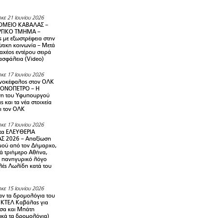
κε 21 Ιουνίου 2026
ΜΕΙΟ ΚΑΒΑΛΑΣ –
ΡΓΙΚΟ ΤΜΗΜΑ –
ς με εξωστρέφεια στην
τικη κοινωνία – Μετά
αχέος εντέρου σειρά
 ασφάλεια (Video)
κε 17 Ιουνίου 2026
νοκέφαλος στον ΟΛΚ
ΜΟΝΟΠΕΤΡΟ – Η
ση του Υφυπουργού
ς και τα νέα στοιχεία
ι τον ΟΛΚ
κε 17 Ιουνίου 2026
τα ΕΛΕΥΘΕΡΙΑ
Σ 2026 – Απαξίωση
μού από τον Δήμαρχο,
νά τριήμερο Αθήνα,
ν πανηγυρικό λόγο
λές Λωλίδη κατά του
κε 15 Ιουνίου 2026
αν τα δρομολόγια του
 ΚΤΕΛ Καβάλας για
σα και Μπάτη
ικά τα δρομολόγια)