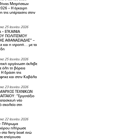
Μήνας Μετρήσεων
2026 – H έγκαιρη
η της υπέρτασης στην
κε 25 Ιουνίου 2026
 – ΕΓΚΑΙΝΙΑ
ΟΥ ΠΟΛΙΤΙΣΜΟΥ
ΗΣ ΑΘΑΝΑΣΙΑΔΗΣ” –
ε και η ντροπή… με τα
άδη
κε 25 Ιουνίου 2026
τική οργάνωση έκλεβε
ε όλη τη βόρεια
 Η δράση της
φηκε και στην Καβάλα
κε 23 Ιουνίου 2026
ΜΑΡΧΟΣ ΤΕΧΝΙΚΩΝ
ΑΓΓΑΙΟΥ: “Εργοτάξιο
κατασκευή νέο
ό σχολείο στη
κε 22 Ιουνίου 2026
– Πλήρωμα
φόρου πλήρωσε
ο στο ferry boat ενώ
σε επείγουσα