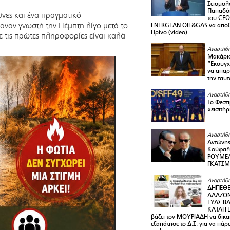
Σεισμολ
Παπαδόπ
νες και ένα πραγματικό
του CEO
ναν γνωστή την Πέμπτη λίγο μετά το
ENERGEAN OIL&GAS να αποθ
Πρίνο (video)
 τις πρώτες πληροφορίες είναι καλά
Αναρτήθη
Μακάριο
“Εκσυγχ
να απαρν
την ταυ
Αναρτήθη
Το Φεστ
«εισιτήρ
Αναρτήθη
Αντώνης
Κούφαλ
ΡΟΥΜΕΛ
ΓΚΑΤΣ
Αναρτήθη
ΔΗΠΕΘΕ
ΑΛΑΖΟΝ
ΕΥΑΣ ΒΑ
ΚΑΤΑΓΓΕ
βάζει τον ΜΟΥΡΙΑΔΗ να δικαι
εξαπάτησε το Δ.Σ. για να πάρ