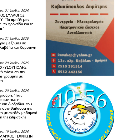
κε 21 Ιουλίου 2026
ΚΟΣ ΣΥΛΛΟΓΟΣ
Y: “Το αμπέλι μας
αι τη φροντίδα και τη
ας”
κε 21 Ιουλίου 2026
ία με ζημιές σε
Καβάλα και Κομοτηνή
κε 20 Ιουλίου 2026
 ΧΡΥΣΟΥΠΟΛΗΣ:
κή ενίσχυση της
ής γραμμής με
δη
κε 20 Ιουλίου 2026
κούρη: “Γιατί
τουν πως η
υση Διοξειδίου του
 στην θάλασσα της
κη με σχεδόν μηδαμινό
 της κλιματικής
κε 19 Ιουλίου 2026
ΜΑΡΧΟΣ ΤΕΧΝΙΚΩΝ