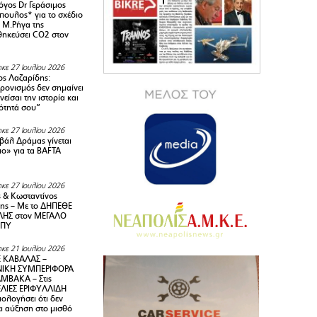
όγος Dr Γεράσιμος
ουλος* για το σχέδιο
 M.Ρήγα της
ηκεύσει CO2 στον
κε 27 Ιουλίου 2026
ς Λαζαρίδης:
ρονισμός δεν σημαίνει
είσαι την ιστορία και
τότητά σου”
κε 27 Ιουλίου 2026
ιβάλ Δράμας γίνεται
ιο» για τα BAFTA
κε 27 Ιουλίου 2026
 & Κωσταντίνος
ης – Με το ΔΗΠΕΘΕ
ΗΣ στον ΜΕΓΑΛΟ
ΜΠΥ
κε 21 Ιουλίου 2026
 ΚΑΒΑΛΑΣ –
ΙΚΗ ΣΥΜΠΕΡΙΦΟΡΑ
ΜΒΑΚΑ – Στις
ΛΙΕΣ ΕΡΙΦΥΛΛΙΔΗ
ολογήσει ότι δεν
ει αύξηση στο μισθό