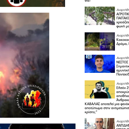
της!
Αναρτήθη
ΑΓΡΟΤΙ
ΠΑΓΓΑΙΟ
χρειάζετ
φωνή μ
Αναρτήθη
Κακοκαιρ
Δράμα, 
Αναρτήθη
ΝΕΣΤΟΣ
Σημαντι
αμυντικ
Παντεκί
Αναρτήθη
Ελσόν Ζγ
αποκρύπ
αποθήκε
Άνθρακα
ΚΑΒΑΛΑΣ αποτελεί μια φενά
αποτύπωμα στην αντιμετώπιση
κρίσης;”
Αναρτήθη
ΑΝΤΙΔΗ