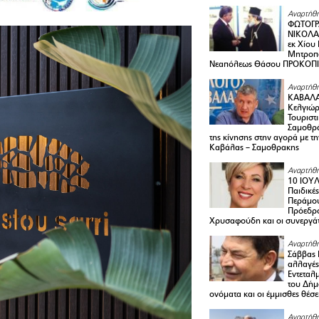
Αναρτήθη
ΦΩΤΟΓΡ
ΝΙΚΟΛΑ
εκ Χίου
Μητροπο
Νεαπόλεως Θάσου ΠΡΟΚΟΠ
Αναρτήθη
ΚΑΒΑΛΑ 
Κελγιώρ
Τουριστ
Σαμοθρά
της κίνησης στην αγορά με τ
Καβάλας – Σαμοθρακης
Αναρτήθη
10 ΙΟΥΛ
Παιδικέ
Περάμου
Πρόεδρ
Χρυσαφούδη και οι συνεργάτ
Αναρτήθη
Σάββας 
αλλαγές
Εντεταλ
του Δήμ
ονόματα και οι έμμισθες θέσε
Αναρτήθη