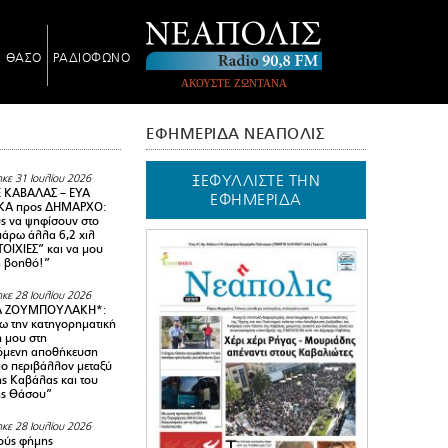
Ν ΘΑΣΟ
ΡΑΔΙΟΦΩΝΟ
ΑΚΟΥΣΤΕ ΖΩΝΤΑΝΑ
ΕΦΗΜΕΡΙΔΑ ΝΕΑΠΟΛΙΣ
ΞΕΦΥΛΛΙΣΤΕ ΤΗΝ
κε 31 Ιουλίου 2026
 ΚΑΒΑΛΑΣ – ΕΥΑ
ΕΦΗΜΕΡΙΔΑ
Α προς ΔΗΜΑΡΧΟ:
υς να ψηφίσουν στο
 πάρω άλλα 6,2 χιλ
ΟΙΧΙΕΣ” και να μου
ή βοηθό!”
κε 28 Ιουλίου 2026
Α ΖΟΥΜΠΟΥΛΑΚΗ*:
 την κατηγορηματική
ή μου στη
όμενη αποθήκευση
ιο περιβάλλον μεταξύ
της Καβάλας και του
ης Θάσου”
κε 28 Ιουλίου 2026
ούς φήμης