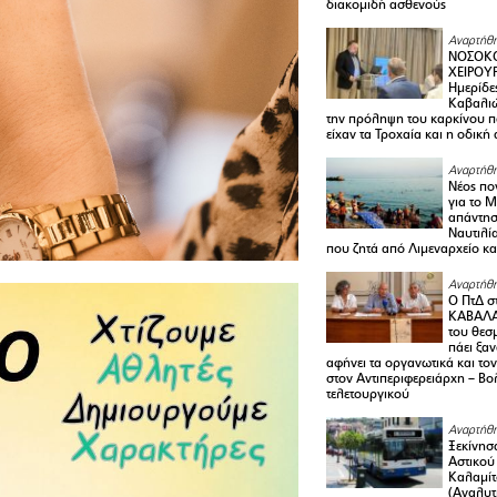
διακομιδή ασθενούς
Αναρτήθη
ΝΟΣΟΚΟ
ΧΕΙΡΟΥ
Ημερίδε
Καβαλιώ
την πρόληψη του καρκίνου π
είχαν τα Τροχαία και η οδική
Αναρτήθη
Νέος πο
για το 
απάντη
Ναυτιλία
που ζητά από Λιμεναρχείο κα
Αναρτήθη
Ο ΠτΔ σ
ΚΑΒΑΛΑ
του θεσ
πάει ξα
αφήνει τα οργανωτικά και το
στον Αντιπεριφερειάρχη – Βο
τελετουργικού
Αναρτήθη
Ξεκίνησ
Αστικού
Καλαμίτ
(Αναλυτ