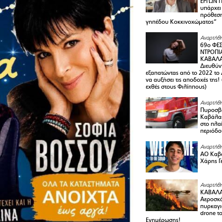
ΕΡΓΩΝ Π
υπάρχει
πρόθεση
γηπέδου Κοκκινοχώματος”
Αναρτήθη
69ο ΦΕΣ
ΝΤΡΟΠΙ
ΚΑΒΑΛΑ 
Διευθύ
εξαπατώντας από το 2022 το 
να αυξήσει τις αποδοχές της
εχθές στους Φιλίππους)
Αναρτήθη
Πυροσβε
Καβάλας
στο πλαί
περιόδο
Αναρτήθη
ΑΟ Καβά
Χάρης Γ
Αναρτήθη
ΚΑΒΑΛΑ
Αεροσκά
πυρκαγι
drone τ
Ενημέρωσης!