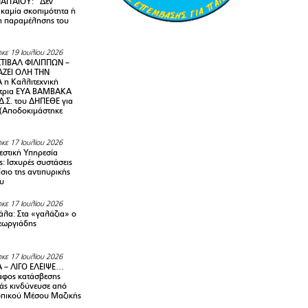
ΑΓΓΑΙΟΥ: “Δεν
 καμία σκοπιμότητα ή
 παραμέλησης του
κε 19 Ιουλίου 2026
ΤΙΒΑΛ ΦΙΛΙΠΠΩΝ –
ΑΖΕΙ ΟΛΗ ΤΗΝ
η Καλλιτεχνική
ντρια ΕΥΑ ΒΑΜΒΑΚΑ
Δ.Σ. του ΔΗΠΕΘΕ για
! (Αποδοκιμάστηκε
κε 17 Ιουλίου 2026
στική Υπηρεσία
: Ισχυρές συστάσεις
σιο της αντιπυρικής
υ
κε 17 Ιουλίου 2026
λα: Στα «γαλάζια» ο
εωργιάδης
κε 17 Ιουλίου 2026
 – ΛΙΓΟ ΕΛΕΙΨΕ…
φος κατάσβεσης
άς κινδύνευσε από
οπικού Μέσου Μαζικής