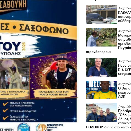
Αναρτήθη
ΚΑΒΑΛΑ 
αστυνομι
σύλληψ
Αναρτήθη
Μακάριο
στηριχθ
αμπελοπ
Παγγαίο
περονόσπορου»
Αναρτήθη
Παραίτη
Κ.Ε. ΣΥ
υπηρετή
Αναρτήθη
Ο David 
μεταγρα
ΑΟΚ
Αναρτήθη
Πρόεδρο
“Όλοι μ
Δήμος, 
έλεγχο 
ΠΟΔΟΧΩΡΙ δίπλα στο κεντρικ