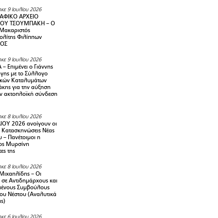
κε 9 Ιουλίου 2026
ΑΦΙΚΟ ΑΡΧΕΙΟ
ΟΥ ΤΣΟΥΜΠΑΚΗ – Ο
 Μακαριστός
λίτης Φιλίππων
ΙΟΣ
κε 9 Ιουλίου 2026
– Επιμένει ο Γιάννης
γης με το Σύλλογο
ικών Καταλυμάτων
κης για την αύξηση
ην ακτοπλοϊκή σύνδεση
κε 8 Ιουλίου 2026
ΙΟΥ 2026 ανοίγουν οι
ς Κατασκηνώσεις Νέας
 – Πανέτοιμοι η
ος Μυρσίνη
ες της
κε 8 Ιουλίου 2026
Μιχαηλίδης – Οι
 σε Αντιδημάρχους και
μένους Συμβούλους
ου Νέστου (Αναλυτικά
ις)
κε 6 Ιουλίου 2026