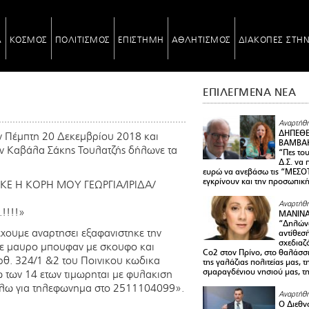
Α
ΚΟΣΜΟΣ
ΠΟΛΙΤΙΣΜΟΣ
ΕΠΙΣΤΗΜΗ
ΑΘΛΗΤΙΣΜΟΣ
ΔΙΑΚΟΠΕΣ ΣΤΗ
ΕΠΙΛΕΓΜΕΝΑ ΝΕΑ
Αναρτήθη
ΔΗΠΕΘΕ
ην Πέμπτη 20 Δεκεμβρίου 2018 και
ΒΑΜΒΑΚ
την Καβάλα Σάκης Τουλατζής δήλωνε τα
“Πες το
Δ.Σ. να
ευρώ να ανεβάσω τις “ΜΕΣΟΤ
εγκρίνουν και την προσωπικ
 Η ΚΟΡΗ ΜΟΥ ΓΕΩΡΓΙΑ/ΙΡΙΔΑ/
Αναρτήθη
!!!!»
ΜΑΝΙΝ
“Δηλώνω
χουμε αναρτησει εξαφανιστηκε την
αντίθεσ
σχεδιαζ
υσε μαυρο μπουφαν με σκουφο και
Co2 στον Πρίνο, στο θαλάσσ
ρθ. 324/1 &2 του Ποινικου κωδικα
της γαλάζιας πολιτείας μας, 
σμαραγδένιου νησιού μας, τ
ω των 14 ετων τιμωρηται με φυλακιση
καλω για τηλεφωνημα στο 2511104099».
Αναρτήθη
Ο Διεθν