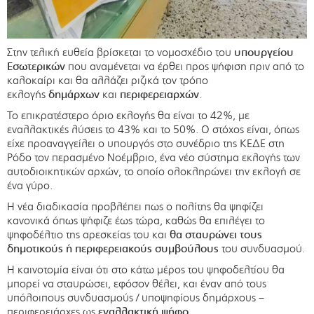
Στην τελική ευθεία βρίσκεται το νομοσχέδιο του
υπουργείου
Εσωτερικών
που αναμένεται να έρθει προς ψήφιση πριν από το
καλοκαίρι και θα αλλάζει ριζικά τον τρόπο
εκλογής
δημάρχων
και
περιφερειαρχών
.
Το επικρατέστερο όριο εκλογής θα είναι το 42%, με
εναλλακτικές λύσεις το 43% και το 50%. Ο στόχος είναι, όπως
είχε προαναγγείλει ο υπουργός στο συνέδριο της ΚΕΔΕ στη
Ρόδο τον περασμένο Νοέμβριο, ένα νέο σύστημα εκλογής των
αυτοδιοικητικών αρχών, το οποίο ολοκληρώνει την εκλογή σε
ένα γύρο.
Η νέα διαδικασία προβλέπει πως ο πολίτης θα ψηφίζει
κανονικά όπως ψήφιζε έως τώρα, καθώς θα επιλέγει το
ψηφοδέλτιο της αρεσκείας του και
θα σταυρώνει τους
δημοτικούς ή περιφερειακούς συμβούλους
του συνδυασμού.
Η καινοτομία είναι ότι στο κάτω μέρος του ψηφοδελτίου θα
μπορεί να σταυρώσει, εφόσον θέλει, και έναν από τους
υπόλοιπους συνδυασμούς / υποψηφίους δημάρχους –
περιφερειάρχες ως
εναλλακτική ψήφο
.