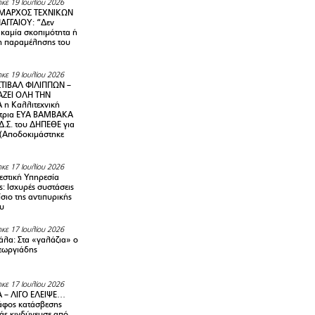
κε 19 Ιουλίου 2026
ΜΑΡΧΟΣ ΤΕΧΝΙΚΩΝ
ΑΓΓΑΙΟΥ: “Δεν
 καμία σκοπιμότητα ή
 παραμέλησης του
κε 19 Ιουλίου 2026
ΤΙΒΑΛ ΦΙΛΙΠΠΩΝ –
ΑΖΕΙ ΟΛΗ ΤΗΝ
η Καλλιτεχνική
ντρια ΕΥΑ ΒΑΜΒΑΚΑ
Δ.Σ. του ΔΗΠΕΘΕ για
! (Αποδοκιμάστηκε
κε 17 Ιουλίου 2026
στική Υπηρεσία
: Ισχυρές συστάσεις
σιο της αντιπυρικής
υ
κε 17 Ιουλίου 2026
λα: Στα «γαλάζια» ο
εωργιάδης
κε 17 Ιουλίου 2026
 – ΛΙΓΟ ΕΛΕΙΨΕ…
φος κατάσβεσης
άς κινδύνευσε από