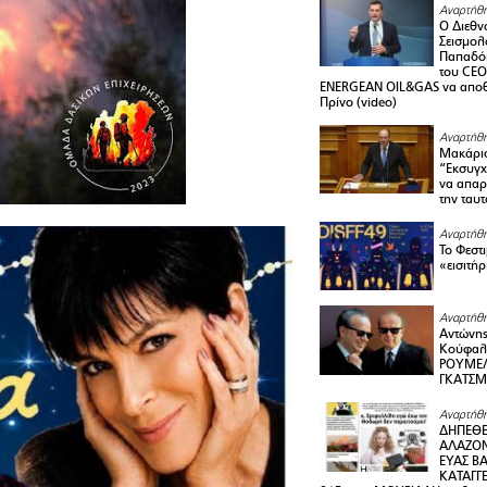
Αναρτήθη
Ο Διεθν
Σεισμολ
Παπαδόπ
του CEO
ENERGEAN OIL&GAS να αποθ
Πρίνο (video)
Αναρτήθη
Μακάριο
“Εκσυγχ
να απαρν
την ταυ
Αναρτήθη
Το Φεστ
«εισιτήρ
Αναρτήθη
Αντώνης
Κούφαλ
ΡΟΥΜΕΛ
ΓΚΑΤΣ
Αναρτήθη
ΔΗΠΕΘΕ
ΑΛΑΖΟΝ
ΕΥΑΣ ΒΑ
ΚΑΤΑΓΓΕ