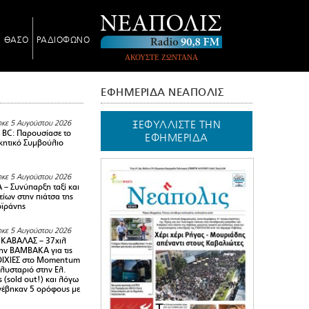
Ν ΘΑΣΟ
ΡΑΔΙΟΦΩΝΟ
ΑΚΟΥΣΤΕ ΖΩΝΤΑΝΑ
ΕΦΗΜΕΡΙΔΑ ΝΕΑΠΟΛΙΣ
ΞΕΦΥΛΛΙΣΤΕ ΤΗΝ
κε 5 Αυγούστου 2026
BC: Παρουσίασε το
ΕΦΗΜΕΡΙΔΑ
ικητικό Συμβούλιο
κε 5 Αυγούστου 2026
– Συνύπαρξη ταξί και
ίων στην πιάτσα της
ϊράνης
κε 5 Αυγούστου 2026
ΚΑΒΑΛΑΣ – 37χιλ
ην ΒΑΜΒΑΚΑ για τις
ΙΧΙΕΣ στο Momentum
πλυσταριό στην Ελ.
 (sold out!) και λόγω
ανέβηκαν 5 ορόφους με