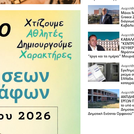
Αναρτήθη
Μάιος 
Greece 
διάγνωσ
Καβάλα
Αναρτήθη
ΚΑΒΑΛΑ
“ΚΕΝΤΡ
ΛΕΥΘΕΡ
Ντράπηκ
“έργα και τις ημέρες” Μουρι
Αναρτήθη
Εγκλημα
ρεύμα σ
Ελλάδα.
καταγρά
Αναρτήθη
ΑΝΤΙΔΗ
ΕΡΓΩΝ Π
το υπό 
Δημοτικ
Δημοτική Ενότητα Ορφανού”