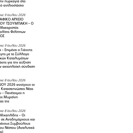
την πυρκαγιά στο
ό αντλιοστάσιο
κε 9 Ιουλίου 2026
ΑΦΙΚΟ ΑΡΧΕΙΟ
ΟΥ ΤΣΟΥΜΠΑΚΗ – Ο
 Μακαριστός
λίτης Φιλίππων
ΙΟΣ
κε 9 Ιουλίου 2026
– Επιμένει ο Γιάννης
γης με το Σύλλογο
ικών Καταλυμάτων
κης για την αύξηση
ην ακτοπλοϊκή σύνδεση
κε 8 Ιουλίου 2026
ΙΟΥ 2026 ανοίγουν οι
ς Κατασκηνώσεις Νέας
 – Πανέτοιμοι η
ος Μυρσίνη
ες της
κε 8 Ιουλίου 2026
Μιχαηλίδης – Οι
 σε Αντιδημάρχους και
μένους Συμβούλους
ου Νέστου (Αναλυτικά
ις)