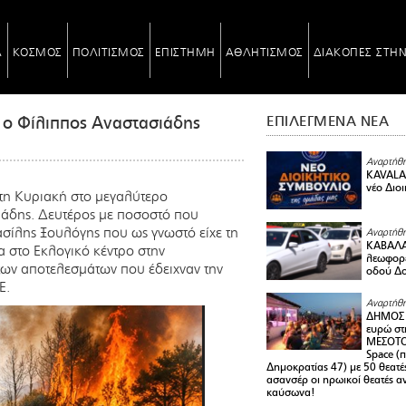
Α
ΚΟΣΜΟΣ
ΠΟΛΙΤΙΣΜΟΣ
ΕΠΙΣΤΗΜΗ
ΑΘΛΗΤΙΣΜΟΣ
ΔΙΑΚΟΠΕΣ ΣΤΗ
 ο Φίλιππος Αναστασιάδης
ΕΠΙΛΕΓΜΕΝΑ ΝΕΑ
Αναρτήθη
KAVALA 
νέο Διο
ώτη Κυριακή στο μεγαλύτερο
άδης. Δευτέρος με ποσοστό που
σίλης Ξουλόγης που ως γνωστό είχε τη
Αναρτήθη
ΚΑΒΑΛΑ 
α στο Εκλογικό κέντρο στην
λεωφορε
ων αποτελεσμάτων που έδειχναν την
οδού Δο
Ε.
Αναρτήθη
ΔΗΜΟΣ 
ευρώ στ
ΜΕΣΟΤΟ
Space (
Δημοκρατίας 47) με 50 θεατές
ασανσέρ οι ηρωικοί θεατές 
καύσωνα!