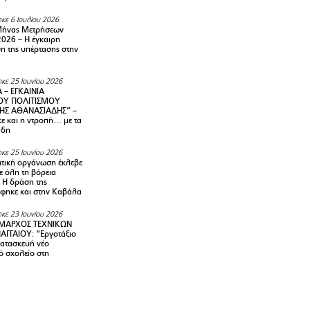
κε 6 Ιουλίου 2026
Μήνας Μετρήσεων
2026 – H έγκαιρη
η της υπέρτασης στην
κε 25 Ιουνίου 2026
 – ΕΓΚΑΙΝΙΑ
ΟΥ ΠΟΛΙΤΙΣΜΟΥ
ΗΣ ΑΘΑΝΑΣΙΑΔΗΣ” –
ε και η ντροπή… με τα
άδη
κε 25 Ιουνίου 2026
τική οργάνωση έκλεβε
ε όλη τη βόρεια
 Η δράση της
φηκε και στην Καβάλα
κε 23 Ιουνίου 2026
ΜΑΡΧΟΣ ΤΕΧΝΙΚΩΝ
ΑΓΓΑΙΟΥ: “Εργοτάξιο
κατασκευή νέο
ό σχολείο στη