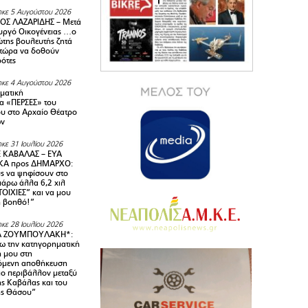
κε 5 Αυγούστου 2026
ΟΣ ΛΑΖΑΡΙΔΗΣ – Μετά
υργό Οικογένειας …ο
της βουλευτής ζητά
 τώρα να δοθούν
ρότες
κε 4 Αυγούστου 2026
ματική
α «ΠΕΡΣΕΣ» του
υ στο Αρχαίο Θέατρο
ων
κε 31 Ιουλίου 2026
 ΚΑΒΑΛΑΣ – ΕΥΑ
Α προς ΔΗΜΑΡΧΟ:
υς να ψηφίσουν στο
 πάρω άλλα 6,2 χιλ
ΟΙΧΙΕΣ” και να μου
ή βοηθό!”
κε 28 Ιουλίου 2026
Α ΖΟΥΜΠΟΥΛΑΚΗ*:
 την κατηγορηματική
ή μου στη
όμενη αποθήκευση
ιο περιβάλλον μεταξύ
της Καβάλας και του
ης Θάσου”