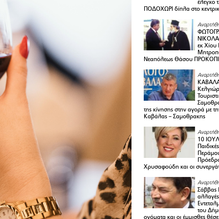
έλεγχο 
ΠΟΔΟΧΩΡΙ δίπλα στο κεντρικ
Αναρτήθη
ΦΩΤΟΓΡ
ΝΙΚΟΛΑ
εκ Χίου
Μητροπο
Νεαπόλεως Θάσου ΠΡΟΚΟΠ
Αναρτήθη
ΚΑΒΑΛΑ 
Κελγιώρ
Τουριστ
Σαμοθρά
της κίνησης στην αγορά με τ
Καβάλας – Σαμοθρακης
Αναρτήθη
10 ΙΟΥΛ
Παιδικέ
Περάμου
Πρόεδρ
Χρυσαφούδη και οι συνεργάτ
Αναρτήθη
Σάββας 
αλλαγές
Εντεταλ
του Δήμ
ονόματα και οι έμμισθες θέσε