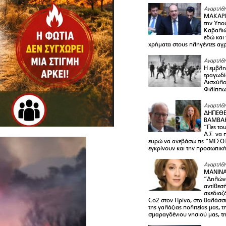
Αναρτήθη
ΜΑΚΑΡΙ
την Υπο
Καβαλιώ
εδώ και
χρήματα στους πληγέντες αγ
Αναρτήθη
Η εμβλη
τραγωδί
Αισχύλο
Φιλίππ
Αναρτήθη
ΔΗΠΕΘΕ
ΒΑΜΒΑΚ
“Πες το
Δ.Σ. να
ευρώ να ανεβάσω τις “ΜΕΣΟΤ
εγκρίνουν και την προσωπικ
Αναρτήθη
ΜΑΝΙΝ
“Δηλώνω
αντίθεσ
σχεδιαζ
Co2 στον Πρίνο, στο θαλάσσ
της γαλάζιας πολιτείας μας, 
σμαραγδένιου νησιού μας, τ