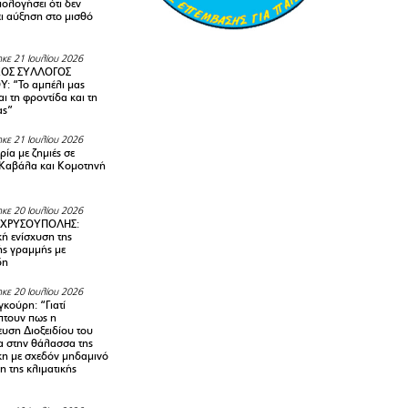
ολογήσει ότι δεν
ει αύξηση στο μισθό
κε 21 Ιουλίου 2026
ΚΟΣ ΣΥΛΛΟΓΟΣ
Y: “Το αμπέλι μας
αι τη φροντίδα και τη
ας”
κε 21 Ιουλίου 2026
ία με ζημιές σε
Καβάλα και Κομοτηνή
κε 20 Ιουλίου 2026
 ΧΡΥΣΟΥΠΟΛΗΣ:
κή ενίσχυση της
ής γραμμής με
δη
κε 20 Ιουλίου 2026
κούρη: “Γιατί
τουν πως η
υση Διοξειδίου του
 στην θάλασσα της
κη με σχεδόν μηδαμινό
 της κλιματικής