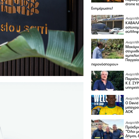
drone τ
Ενημέρωσης!
Αναρτήθη
ΚΑΒΑΛΑ 
αστυνομι
σύλληψ
Αναρτήθη
Μακάριο
στηριχθ
αμπελοπ
Παγγαίο
περονόσπορου»
Αναρτήθη
Παραίτη
Κ.Ε. ΣΥ
υπηρετή
Αναρτήθη
Ο David 
μεταγρα
ΑΟΚ
Αναρτήθη
Πρόεδρο
“Όλοι μ
Δήμος, 