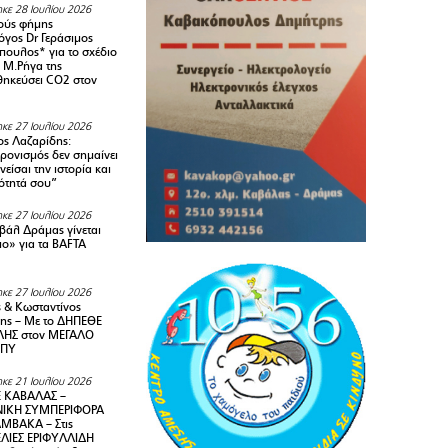
κε 28 Ιουλίου 2026
ούς φήμης
όγος Dr Γεράσιμος
ουλος* για το σχέδιο
 M.Ρήγα της
ηκεύσει CO2 στον
κε 27 Ιουλίου 2026
ς Λαζαρίδης:
ρονισμός δεν σημαίνει
είσαι την ιστορία και
τότητά σου”
κε 27 Ιουλίου 2026
ιβάλ Δράμας γίνεται
ιο» για τα BAFTA
κε 27 Ιουλίου 2026
 & Κωσταντίνος
ης – Με το ΔΗΠΕΘΕ
ΗΣ στον ΜΕΓΑΛΟ
ΜΠΥ
κε 21 Ιουλίου 2026
 ΚΑΒΑΛΑΣ –
ΙΚΗ ΣΥΜΠΕΡΙΦΟΡΑ
ΜΒΑΚΑ – Στις
ΛΙΕΣ ΕΡΙΦΥΛΛΙΔΗ