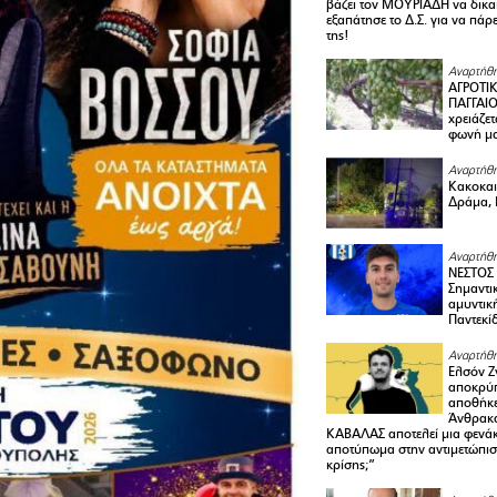
βάζει τον ΜΟΥΡΙΑΔΗ να δικαι
εξαπάτησε το Δ.Σ. για να πάρ
της!
Αναρτήθη
ΑΓΡΟΤΙ
ΠΑΓΓΑΙΟ
χρειάζετ
φωνή μ
Αναρτήθη
Κακοκαιρ
Δράμα, 
Αναρτήθη
ΝΕΣΤΟΣ
Σημαντι
αμυντικ
Παντεκί
Αναρτήθη
Ελσόν Ζγ
αποκρύπ
αποθήκε
Άνθρακα
ΚΑΒΑΛΑΣ αποτελεί μια φενά
αποτύπωμα στην αντιμετώπιση
κρίσης;”