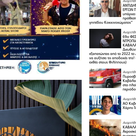
Αναρτήθη
ΑΝΤΙΔΗ
ΕΡΓΩΝ Π
υπάρχει
πρόθεση
γηπέδου Κοκκινοχώματος”
Αναρτήθη
69ο ΦΕΣ
ΝΤΡΟΠΙ
ΚΑΒΑΛΑ 
Διευθύ
εξαπατώντας από το 2022 το 
να αυξήσει τις αποδοχές της
εχθές στους Φιλίππους)
Αναρτήθη
Πυροσβε
Καβάλας
στο πλαί
περιόδο
Αναρτήθη
ΑΟ Καβά
Χάρης Γ
Αναρτήθη
ΚΑΒΑΛΑ
Αεροσκά
πυρκαγι