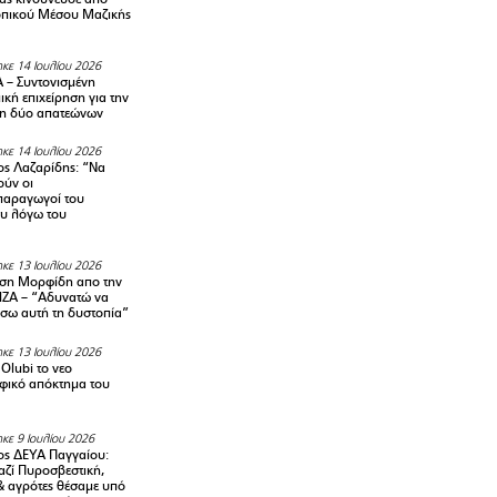
οπικού Μέσου Μαζικής
κε 14 Ιουλίου 2026
– Συντονισμένη
κή επιχείρηση για την
η δύο απατεώνων
κε 14 Ιουλίου 2026
ς Λαζαρίδης: “Να
ούν οι
αραγωγοί του
υ λόγω του
κε 13 Ιουλίου 2026
ση Μορφίδη απο την
ΡΙΖΑ – “Αδυνατώ να
σω αυτή τη δυστοπία”
κε 13 Ιουλίου 2026
Olubi το νεο
φικό απόκτημα του
κε 9 Ιουλίου 2026
ς ΔΕΥΑ Παγγαίου:
αζί Πυροσβεστική,
& αγρότες θέσαμε υπό