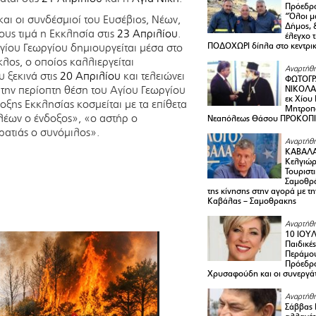
Πρόεδρο
“Όλοι μ
αι οι συνδέσμιοί του Ευσέβιος, Νέων,
Δήμος, 
τους τιμά η Εκκλησία στις
23 Απριλίου
.
έλεγχο 
ΠΟΔΟΧΩΡΙ δίπλα στο κεντρικ
γίου Γεωργίου δημιουργείται μέσα στο
λος, ο οποίος καλλιεργείται
Αναρτήθη
 ξεκινά στις
20 Απριλίου
και τελειώνει
ΦΩΤΟΓΡ
ι την περίοπτη θέση του Αγίου Γεωργίου
ΝΙΚΟΛΑ
εκ Χίου
ξης Εκκλησίας κοσμείται με τα επίθετα
Μητροπο
 λέων ο ένδοξος», «ο αστήρ ο
Νεαπόλεως Θάσου ΠΡΟΚΟΠ
ρατιάς ο συνόμιλος».
Αναρτήθη
ΚΑΒΑΛΑ 
Κελγιώρ
Τουριστ
Σαμοθρά
της κίνησης στην αγορά με τ
Καβάλας – Σαμοθρακης
Αναρτήθη
10 ΙΟΥΛ
Παιδικέ
Περάμου
Πρόεδρ
Χρυσαφούδη και οι συνεργάτ
Αναρτήθη
Σάββας 