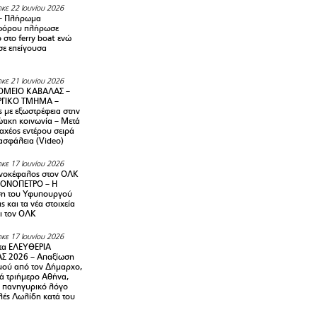
κε 22 Ιουνίου 2026
– Πλήρωμα
φόρου πλήρωσε
ο στο ferry boat ενώ
σε επείγουσα
κε 21 Ιουνίου 2026
ΜΕΙΟ ΚΑΒΑΛΑΣ –
ΡΓΙΚΟ ΤΜΗΜΑ –
ς με εξωστρέφεια στην
τικη κοινωνία – Μετά
αχέος εντέρου σειρά
 ασφάλεια (Video)
κε 17 Ιουνίου 2026
νοκέφαλος στον ΟΛΚ
ΜΟΝΟΠΕΤΡΟ – Η
ση του Υφυπουργού
ς και τα νέα στοιχεία
ι τον ΟΛΚ
κε 17 Ιουνίου 2026
τα ΕΛΕΥΘΕΡΙΑ
Σ 2026 – Απαξίωση
μού από τον Δήμαρχο,
νά τριήμερο Αθήνα,
ν πανηγυρικό λόγο
λές Λωλίδη κατά του