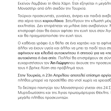
Εκείνον λαμβάνει τη Θεία Χάρη. Έτσι εξηγείται η μεγ
Μοναστήρι από όλη σχεδόν την Τουρκία.
Τούρκοι προσκυνητές, γυναίκες, άντρες και παιδιά ανεβ
στα χέρια τους
καρουλάκια
. Ξετυλίγουν την κλωστή μέχ
εκκλησίας. Δεν επιτρέπεται να μιλάνε όσο ανεβαίνουν
επιστροφή όταν θα έχουν αφήσει την ευχή τους στον Άγι
και θα πραγματοποιήσει την ευχή τους.
Ο καθένας γράφει ό,τι θέλει σε ένα χαρτάκι και το αφήν
άλλοι να έχουν υγεία και άλλοι να μπει το παιδί τους σ
αφήνουν και κλειδιά αυτοκινήτου ή σπιτιού για να «π
αυτοκίνητο ή ένα σπίτι
. Πολλοί θα επιστρέψουν σε σύν
ευχαριστήσουν τον
Άη-Γιώργη
που άκουσε την προσευχή
τους ή βρήκε λύση στο πρόβλημά τους.
Στην Τουρκία, η 23η Απριλίου αποτελεί επίσημη αργί
πλήθος μπορεί να προσέλθει στο νησί χωρίς να χρειασθε
Το δεύτερο πανηγύρι του Μοναστηριού γίνεται στις 24 Σ
Μυρτιδιωτίσσης και της Άγιας πρωτομάρτυρας Θέκλης. Κ
μεγάλο πλήθος προσκυνητών.