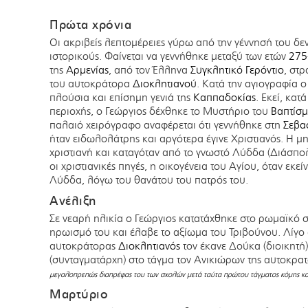
Πρώτα χρόνια
Οι ακριβείς λεπτομέρειες γύρω από την γέννησή του δ
ιστορικούς. Φαίνεται να γεννήθηκε μεταξύ των ετών
275
της
Αρμενίας
, από τον Έλληνα
Συγκλητικό
Γερόντιο
, στ
του αυτοκράτορα
Διοκλητιανού
. Κατά την αγιογραφία 
πλούσια και επίσημη γενιά της
Καππαδοκίας
. Εκεί, κατ
περιοχής, ο Γεώργιος δέχθηκε το Μυστήριο του
Βαπτίσμ
παλαιό χειρόγραφο αναφέρεται ότι γεννήθηκε στη
Σεβα
ήταν ειδωλολάτρης και αργότερα έγινε Χριστιανός. Η μ
χριστιανή και καταγόταν από το γνωστό Λύδδα (Διάσπο
οι χριστιανικές πηγές, η οικογένεια του Αγίου, όταν εκεί
Λύδδα, λόγω του θανάτου του πατρός του.
Ανέλιξη
Σε νεαρή ηλικία ο Γεώργιος κατατάχθηκε στο ρωμαϊκό στ
ηρωισμό του και έλαβε το αξίωμα του Τριβούνου. Λίγο
αυτοκράτορας
Διοκλητιανός
τον έκανε Δούκα (διοικητή)
(συνταγματάρχη) στο τάγμα τον Ανικιώρων της αυτοκρ
μεγαλοπρεπώς διαπρέψας του των σχολών μετά ταύτα πρώτου τάγματος κόμης κ
Μαρτύριο