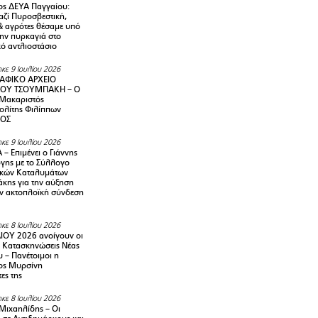
ς ΔΕΥΑ Παγγαίου:
αζί Πυροσβεστική,
& αγρότες θέσαμε υπό
την πυρκαγιά στο
ό αντλιοστάσιο
κε 9 Ιουλίου 2026
ΑΦΙΚΟ ΑΡΧΕΙΟ
ΟΥ ΤΣΟΥΜΠΑΚΗ – Ο
 Μακαριστός
λίτης Φιλίππων
ΙΟΣ
κε 9 Ιουλίου 2026
– Επιμένει ο Γιάννης
γης με το Σύλλογο
ικών Καταλυμάτων
κης για την αύξηση
ην ακτοπλοϊκή σύνδεση
κε 8 Ιουλίου 2026
ΙΟΥ 2026 ανοίγουν οι
ς Κατασκηνώσεις Νέας
 – Πανέτοιμοι η
ος Μυρσίνη
ες της
κε 8 Ιουλίου 2026
Μιχαηλίδης – Οι