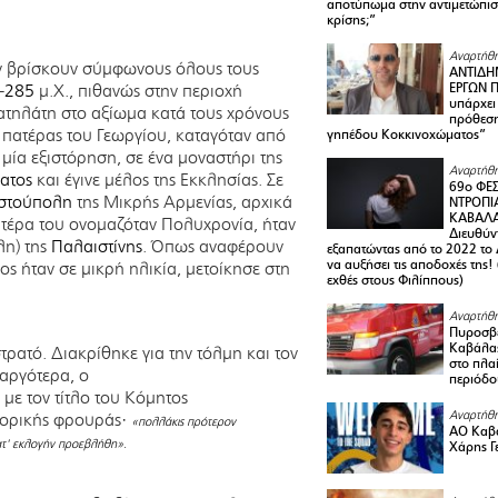
αποτύπωμα στην αντιμετώπιση
κρίσης;”
Αναρτήθη
εν βρίσκουν σύμφωνους όλους τους
ΑΝΤΙΔΗ
-
285
μ.Χ., πιθανώς στην περιοχή
ΕΡΓΩΝ Π
υπάρχει
ρατηλάτη στο αξίωμα κατά τους χρόνους
πρόθεση
ο πατέρας του Γεωργίου, καταγόταν από
γηπέδου Κοκκινοχώματος”
ά μία εξιστόρηση, σε ένα μοναστήρι της
Αναρτήθη
ατος
και έγινε μέλος της Εκκλησίας. Σε
69ο ΦΕΣ
στούπολη
της Μικρής Αρμενίας, αρχικά
ΝΤΡΟΠΙ
ΚΑΒΑΛΑ 
ητέρα του ονομαζόταν Πολυχρονία, ήταν
Διευθύ
λη) της
Παλαιστίνης
. Όπως αναφέρουν
εξαπατώντας από το 2022 το 
να αυξήσει τις αποδοχές της
νος ήταν σε μικρή ηλικία, μετοίκησε στη
εχθές στους Φιλίππους)
Αναρτήθη
Πυροσβε
Καβάλας
ρατό. Διακρίθηκε για την τόλμη και τον
στο πλαί
 αργότερα, ο
περιόδο
 με τον τίτλο του Κόμητος
Αναρτήθη
ατορικής φρουράς·
«πολλάκις πρότερον
ΑΟ Καβά
ατ' εκλογήν προεβλήθη».
Χάρης Γ