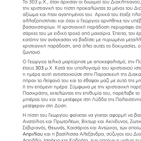
Το 303 μ.Χ., όταν άρχισαν οι διωγμοί του Διοκλητιανού
την χριστιανική του πίστη προκαλώντας το μένος του Δι
αξίωμα και ήταν αγαπημένος του. Αρχικά του έταξε πλο
αλλαξοπιστήσει και όταν ο Γεώργιος αρνήθηκε τον υπέ
βασανιστηρίων. Η χριστιανική παράδοση περιγράφει ότι 
σάρκες του με ειδικό τροχό από μαχαίρια. Έπειτα, τον 
κατόπιν τον ανάγκασαν να βαδίσει με πυρωμένα μεταλ
χριστιανική παράδοση, από όλες αυτές τις δοκιμασίες,
ζωντανό.
Ο Γεώργιος τελικά μαρτύρησε με αποκεφαλισμό, την 
έτους
303
μ.Χ. Κατά τον υπολογισμό του χριστιανού ισ
η ημέρα αυτή αντιστοιχούσε στην Παρασκευή της Διακ
πήραν το λείψανό του και το έθαψαν μαζί με αυτό της μ
ή την επόμενη ημέρα. Σύμφωνα με την χριστιανική παρά
Πασικράτης, εκτελώντας την επιθυμία του, παρέλαβε το 
μητέρας του και τα μετέφερε στη Λύδδα της Παλαιστίνης
μετέφεραν στη Δύση.
Η πίστη του Γεωργίου φαίνεται να γίνεται αφορμή να βαπ
Ανατόλιος και Πρωτολέων, Βίκτωρ και Ακίνδυνος, Ζωτι
Σεβιριανός, Θεωνάς, Καισάριος και Αντώνιος, των οποίω
Απριλίου
και η βασίλισσα Αλεξάνδρα, σύζυγος του Διοκ
Απολλώ, Ισαάκιο και Κοδράτο, των οποίων η μνήμη τιμ