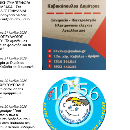
ΙΚΗ ΣΥΜΠΕΡΙΦΟΡΑ
ΜΒΑΚΑ – Στις
ΛΙΕΣ ΕΡΙΦΥΛΛΙΔΗ
ολογήσει ότι δεν
ει αύξηση στο μισθό
κε 21 Ιουλίου 2026
ΚΟΣ ΣΥΛΛΟΓΟΣ
Y: “Το αμπέλι μας
αι τη φροντίδα και τη
ας”
κε 21 Ιουλίου 2026
ία με ζημιές σε
Καβάλα και Κομοτηνή
κε 20 Ιουλίου 2026
 ΧΡΥΣΟΥΠΟΛΗΣ:
κή ενίσχυση της
ής γραμμής με
δη
κε 20 Ιουλίου 2026
κούρη: “Γιατί
τουν πως η
υση Διοξειδίου του
 στην θάλασσα της
κη με σχεδόν μηδαμινό