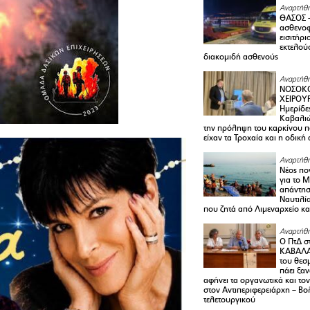
Αναρτήθη
ΘΑΣΟΣ 
ασθενο
εισιτήρι
εκτελού
διακομιδή ασθενούς
Αναρτήθη
ΝΟΣΟΚΟ
ΧΕΙΡΟΥ
Ημερίδε
Καβαλιώ
την πρόληψη του καρκίνου π
είχαν τα Τροχαία και η οδική
Αναρτήθη
Νέος πο
για το 
απάντη
Ναυτιλία
που ζητά από Λιμεναρχείο κα
Αναρτήθη
Ο ΠτΔ σ
ΚΑΒΑΛΑ
του θεσ
πάει ξα
αφήνει τα οργανωτικά και το
στον Αντιπεριφερειάρχη – Βο
τελετουργικού