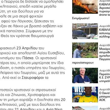
, ο Γεώργιος δε δίστασε να ομολογήσει
Αναρτήθη
ΚΑΒΑΛΑ
οκλητιανού, επειδή κατείχε μεγάλο
Αεροσκά
ύτη, γη και δούλους για να
πυρκαγι
drone τ
βαλε σε μια σειρά φρικτών
Ενημέρωσης!
αφού τον λόγχισαν, ξέσκισαν τις
έριξαν σε λάκκο με βραστό ασβέστη και
Αναρτήθη
ΚΑΒΑΛΑ 
λικά παπούτσια. Σύμφωνα με την
αστυνομι
 ο Θεός τον κράτησε θαυματουργά
σύλληψ
Αναρτήθη
Παρασκευή
23 Απριλίου
του
Μακάριο
στηριχθ
τορικού και απολογητή Αγίου Ευσεβίου,
αμπελοπ
αινησίμου του
Πάσχα
. Οι χριστιανοί
Παγγαίο
ητέρας του, η οποία μαρτύρησε την ίδια
περονόσπορου»
δοση, ο πιστός υπηρέτης του Γεωργίου,
Αναρτήθη
λείψανο του Γεωργίου, μαζί με αυτό της
Παραίτη
. Από εκεί οι
Σταυροφόροι
τα
Κ.Ε. ΣΥ
υπηρετή
τιστούν χριστιανοί οι στρατιωτικοί
Αναρτήθη
Ο David 
κός και Ζήνωνας, Χριστοφόρος και
μεταγρα
ν τη μνήμη εορτάζει η Εκκλησία στις
20
ΑΟΚ
λητιανού, μαζί με τους δούλους της
Αναρτήθη
άται στις
21 Απριλίου
και η
Αγία Νίκη
.