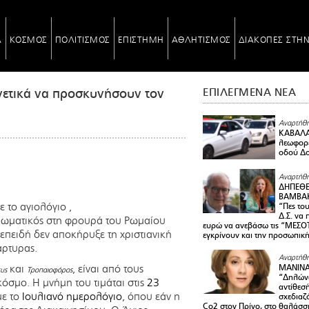
Α
ΚΟΣΜΟΣ
ΠΟΛΙΤΙΣΜΟΣ
ΕΠΙΣΤΗΜΗ
ΑΘΛΗΤΙΣΜΟΣ
ΔΙΑΚΟΠΕΣ ΣΤΗ
νετικά να προσκυνήσουν τον
ΕΠΙΛΕΓΜΕΝΑ ΝΕΑ
Αναρτήθη
ΚΑΒΑΛΑ 
λεωφορε
οδού Δο
Αναρτήθη
ΔΗΠΕΘΕ
ΒΑΜΒΑΚ
ε το αγιολόγιο ,
“Πες το
Δ.Σ. να
ιωματικός στη φρουρά του Ρωμαίου
ευρώ να ανεβάσω τις “ΜΕΣΟΤ
 επειδή δεν αποκήρυξε τη χριστιανική
εγκρίνουν και την προσωπικ
άρτυρας.
Αναρτήθη
και
, είναι από τους
ΜΑΝΙΝ
υς
Τροπαιοφόρος
“Δηλώνω
όσμο. Η μνήμη του τιμάται στις
23
αντίθεσ
με το
Ιουλιανό ημερολόγιο
, όπου εάν η
σχεδιαζ
Co2 στον Πρίνο, στο θαλάσσ