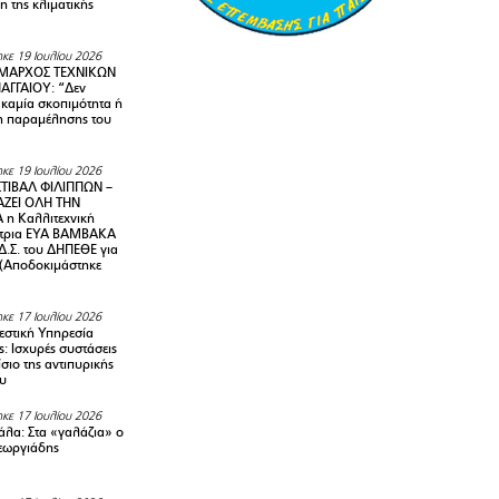
 της κλιματικής
κε 19 Ιουλίου 2026
ΜΑΡΧΟΣ ΤΕΧΝΙΚΩΝ
ΑΓΓΑΙΟΥ: “Δεν
 καμία σκοπιμότητα ή
 παραμέλησης του
κε 19 Ιουλίου 2026
ΤΙΒΑΛ ΦΙΛΙΠΠΩΝ –
ΑΖΕΙ ΟΛΗ ΤΗΝ
η Καλλιτεχνική
ντρια ΕΥΑ ΒΑΜΒΑΚΑ
Δ.Σ. του ΔΗΠΕΘΕ για
! (Αποδοκιμάστηκε
κε 17 Ιουλίου 2026
στική Υπηρεσία
: Ισχυρές συστάσεις
σιο της αντιπυρικής
υ
κε 17 Ιουλίου 2026
λα: Στα «γαλάζια» ο
εωργιάδης