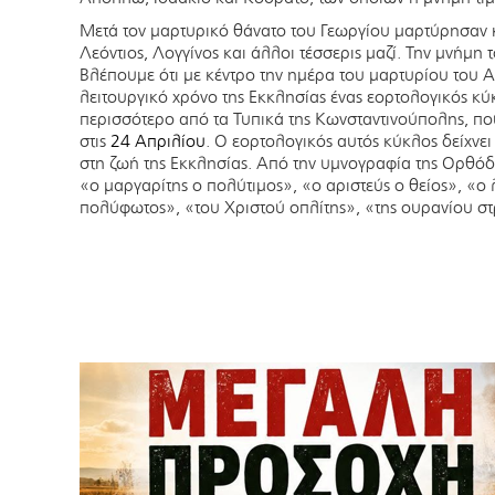
Μετά τον μαρτυρικό θάνατο του Γεωργίου μαρτύρησαν κ
Λεόντιος, Λογγίνος και άλλοι τέσσερις μαζί. Την μνήμη 
Βλέπουμε ότι με κέντρο την ημέρα του μαρτυρίου του Α
λειτουργικό χρόνο της Εκκλησίας ένας εορτολογικός κύκ
περισσότερο από τα Τυπικά της Κωνσταντινούπολης, που
στις
24 Απριλίου
. Ο εορτολογικός αυτός κύκλος δείχνε
στη ζωή της Εκκλησίας. Από την υμνογραφία της Ορθόδο
«ο μαργαρίτης ο πολύτιμος», «ο αριστεύς ο θείος», «ο
πολύφωτος», «του Χριστού οπλίτης», «της ουρανίου στ