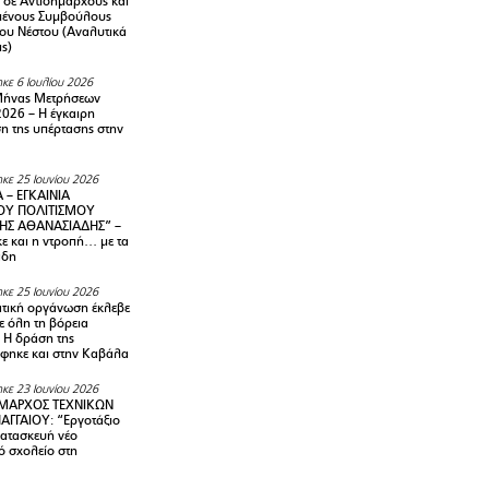
 σε Αντιδημάρχους και
μένους Συμβούλους
ου Νέστου (Αναλυτικά
ις)
κε 6 Ιουλίου 2026
Μήνας Μετρήσεων
2026 – H έγκαιρη
η της υπέρτασης στην
κε 25 Ιουνίου 2026
 – ΕΓΚΑΙΝΙΑ
ΟΥ ΠΟΛΙΤΙΣΜΟΥ
ΗΣ ΑΘΑΝΑΣΙΑΔΗΣ” –
ε και η ντροπή… με τα
άδη
κε 25 Ιουνίου 2026
τική οργάνωση έκλεβε
ε όλη τη βόρεια
 Η δράση της
φηκε και στην Καβάλα
κε 23 Ιουνίου 2026
ΜΑΡΧΟΣ ΤΕΧΝΙΚΩΝ
ΑΓΓΑΙΟΥ: “Εργοτάξιο
κατασκευή νέο
ό σχολείο στη