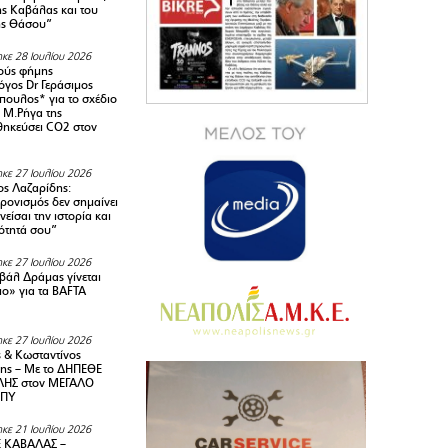
της Καβάλας και του
ης Θάσου”
κε 28 Ιουλίου 2026
ούς φήμης
όγος Dr Γεράσιμος
ουλος* για το σχέδιο
 M.Ρήγα της
ηκεύσει CO2 στον
κε 27 Ιουλίου 2026
ς Λαζαρίδης:
ρονισμός δεν σημαίνει
είσαι την ιστορία και
τότητά σου”
κε 27 Ιουλίου 2026
ιβάλ Δράμας γίνεται
ιο» για τα BAFTA
κε 27 Ιουλίου 2026
 & Κωσταντίνος
ης – Με το ΔΗΠΕΘΕ
ΗΣ στον ΜΕΓΑΛΟ
ΜΠΥ
κε 21 Ιουλίου 2026
 ΚΑΒΑΛΑΣ –