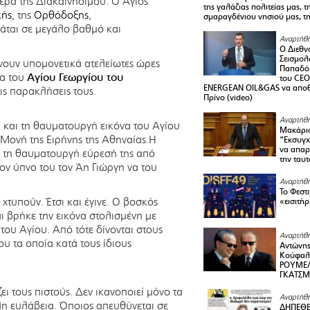
υτέρα της Διακαινησίμου. Ο Άγιος
της γαλάζιας πολιτείας μας, 
κής
, της
Ορθόδοξης
,
σμαραγδένιου νησιού μας, τ
μάται σε μεγάλο βαθμό και
Αναρτήθη
Ο Διεθν
Σεισμολ
νουν υπομονετικά ατελείωτες ώρες
Παπαδόπ
να του
Αγίου Γεωργίου του
του CEO
ENERGEAN OIL&GAS να αποθ
ις παρακλήσεις τους.
Πρίνο (video)
Αναρτήθη
. και τη θαυματουργή εικόνα του Αγίου
Μακάριο
 Μονή της Ειρήνης της Αθηναίας.Η
“Εκσυγχ
να απαρν
ι τη θαυματουργή εύρεσή της από
την ταυ
ον ύπνο του τον Άη Γιώργη να του
Αναρτήθη
Το Φεστ
 χτυπούν. Έτσι και έγινε. Ο βοσκός
«εισιτήρ
ι βρήκε την εικόνα στολισμένη με
του Αγίου. Από τότε δίνονται στους
Αναρτήθη
υ τα οποία κατά τους ίδιους
Αντώνης
Κούφαλ
ΡΟΥΜΕΛ
ΓΚΑΤΣ
ι τους πιστούς. Δεν ικανοποιεί μόνο τα
Αναρτήθη
η ευλάβεια. Όποιος απευθύνεται σε
ΔΗΠΕΘΕ