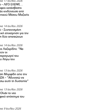
κε 17 Ιουλίου 2026
 – ΛΙΓΟ ΕΛΕΙΨΕ…
φος κατάσβεσης
άς κινδύνευσε από
οπικού Μέσου Μαζικής
κε 14 Ιουλίου 2026
– Συντονισμένη
κή επιχείρηση για την
η δύο απατεώνων
κε 14 Ιουλίου 2026
ς Λαζαρίδης: “Να
ούν οι
αραγωγοί του
υ λόγω του
κε 13 Ιουλίου 2026
ση Μορφίδη απο την
ΡΙΖΑ – “Αδυνατώ να
σω αυτή τη δυστοπία”
κε 13 Ιουλίου 2026
Olubi το νεο
φικό απόκτημα του
κε 9 Ιουλίου 2026