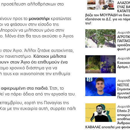
ΑΛΑΖΟΝ
άλη προσέλευση αλλοθρήσκων στο
ΕΥΑΣ ΒΑ
ΚΑΤΑΓΓΕ
βάζει τον ΜΟΥΡΙΑΔΗ να δικαι
αίνουν προς το
μοναστήρι
κρατώντας
εξαπάτησε το Δ.Σ. για να πάρ
της!
ρι να φτάσουν στην είσοδο της
. Μπορούν να μιλήσουν μόνο στην
Αναρτήθη
ο. Μόνο έτσι θα τους ακούσει ο Άγιος
ΑΓΡΟΤΙ
ΠΑΓΓΑΙΟ
χρειάζετ
φωνή μ
ει στον Άγιο. Άλλοι ζητάνε αυτοκίνητα,
τον πανεπιστήμιο.
Κάποιοι μάλιστα
Αναρτήθη
ουν» στον Άγιο ότι επιθυμούν ένα
Κακοκαιρ
Δράμα, 
τομο χρονικό διάστημα για να
 τους και ικανοποίησε την επιθυμία
Αναρτήθη
ΝΕΣΤΟΣ
α αφιερωμένη στα παιδιά.
Έτσι, το
Σημαντι
ί να πάρει άδεια από την εργασία του.
αμυντικ
Παντεκί
επτεμβρίου, εορτή της Παναγίας της
Αναρτήθη
αι με την ευκαιρία αυτή, συρρέει πάλι
Ελσόν Ζγ
αποκρύπ
αποθήκε
Άνθρακα
ΚΑΒΑΛΑΣ αποτελεί μια φενά