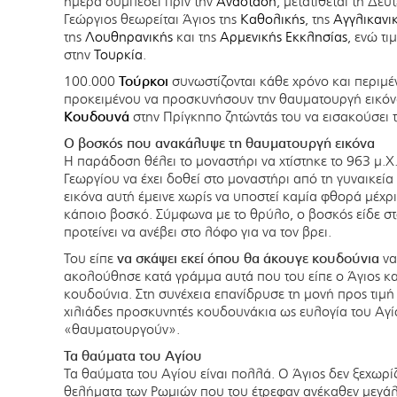
ημέρα συμπέσει πριν την
Ανάσταση
, μετατίθεται τη Δε
Γεώργιος θεωρείται Άγιος της
Καθολικής
, της
Αγγλικανι
της
Λουθηρανικής
και της
Αρμενικής Εκκλησίας
, ενώ τι
στην
Τουρκία
.
100.000
Τούρκοι
συνωστίζονται κάθε χρόνο και περιμέ
προκειμένου να προσκυνήσουν την θαυματουργή εικό
Κουδουνά
στην Πρίγκηπο ζητώντάς του να εισακούσει τ
Ο βοσκός που ανακάλυψε τη θαυματουργή εικόνα
Η παράδοση θέλει το μοναστήρι να χτίστηκε το 963 μ.Χ
Γεωργίου να έχει δοθεί στο μοναστήρι από τη γυναικεία
εικόνα αυτή έμεινε χωρίς να υποστεί καμία φθορά μέχρ
κάποιο βοσκό. Σύμφωνα με το θρύλο, ο βοσκός είδε στ
προτείνει να ανέβει στο λόφο για να τον βρει.
Του είπε
να σκάψει εκεί όπου θα άκουγε κουδούνια
να
ακολούθησε κατά γράμμα αυτά που του είπε ο Άγιος κα
κουδούνια. Στη συνέχεια επανίδρυσε τη μονή προς τιμή 
χιλιάδες προσκυνητές κουδουνάκια ως ευλογία του Αγίο
«θαυματουργούν».
Τα θαύματα του Αγίου
Τα θαύματα του Αγίου είναι πολλά. Ο Άγιος δεν ξεχωρίζε
θελήματα των Ρωμιών που του έτρεφαν ανέκαθεν μεγάλ