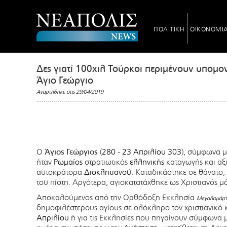
ΠΟΛΙΤΙΚΗ
ΟΙΚΟΝΟΜΙ
Δες γιατί 100χιλ Τούρκοι περιμένουν υπομο
Άγιο Γεώργιο
Αναρτήθηκε στις 29/04/2019
Ο
Άγιος Γεώργιος
(
280
-
23 Απριλίου
303
), σύμφωνα μ
ήταν
Ρωμαίος
στρατιωτικός
ελληνικής
καταγωγής και αξ
αυτοκράτορα
Διοκλητιανού
. Καταδικάστηκε σε θάνατο,
του πίστη. Αργότερα, αγιοκατατάχθηκε ως Χριστιανός μ
Αποκαλούμενος από την Ορθόδοξη Εκκλησία
Μεγαλομάρτ
δημοφιλέστερους αγίους σε ολόκληρο τον χριστιανικό κ
Απριλίου
ή για τις Εκκλησίες που πηγαίνουν σύμφωνα 