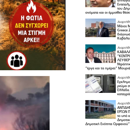
αλλαγές
Εντεταλ
του Δήμ
ονόματα και οι έμμισθες θέσε
Αναρτήθη
Μάιος 
Greece 
διάγνωσ
Καβάλα
Αναρτήθη
ΚΑΒΑΛΑ
“ΚΕΝΤΡ
ΛΕΥΘΕΡ
Ντράπηκ
“έργα και τις ημέρες” Μουρι
Αναρτήθη
Εγκλημα
ρεύμα σ
Ελλάδα.
καταγρά
Αναρτήθη
ΑΝΤΙΔΗ
ΕΡΓΩΝ Π
το υπό 
Δημοτικ
Δημοτική Ενότητα Ορφανού”