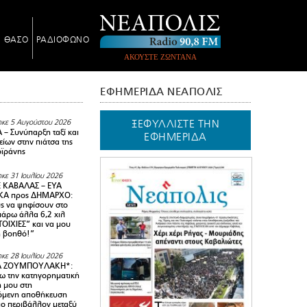
Ν ΘΑΣΟ
ΡΑΔΙΟΦΩΝΟ
ΑΚΟΥΣΤΕ ΖΩΝΤΑΝΑ
ΕΦΗΜΕΡΙΔΑ ΝΕΑΠΟΛΙΣ
ΞΕΦΥΛΛΙΣΤΕ ΤΗΝ
κε 5 Αυγούστου 2026
– Συνύπαρξη ταξί και
ΕΦΗΜΕΡΙΔΑ
ίων στην πιάτσα της
ϊράνης
κε 31 Ιουλίου 2026
 ΚΑΒΑΛΑΣ – ΕΥΑ
Α προς ΔΗΜΑΡΧΟ:
υς να ψηφίσουν στο
 πάρω άλλα 6,2 χιλ
ΟΙΧΙΕΣ” και να μου
ή βοηθό!”
κε 28 Ιουλίου 2026
Α ΖΟΥΜΠΟΥΛΑΚΗ*:
 την κατηγορηματική
ή μου στη
όμενη αποθήκευση
ιο περιβάλλον μεταξύ