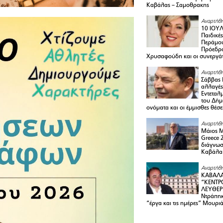
Καβάλας – Σαμοθρακης
Αναρτήθη
10 ΙΟΥΛ
Παιδικέ
Περάμου
Πρόεδρ
Χρυσαφούδη και οι συνεργάτ
Αναρτήθη
Σάββας 
αλλαγές
Εντεταλ
του Δήμ
ονόματα και οι έμμισθες θέσε
Αναρτήθη
Μάιος 
Greece 
διάγνωσ
Καβάλα
Αναρτήθη
ΚΑΒΑΛΑ
“ΚΕΝΤΡ
ΛΕΥΘΕΡ
Ντράπηκ
“έργα και τις ημέρες” Μουρι