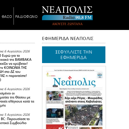
Ν ΘΑΣΟ
ΡΑΔΙΟΦΩΝΟ
ΑΚΟΥΣΤΕ ΖΩΝΤΑΝΑ
ΕΦΗΜΕΡΙΔΑ ΝΕΑΠΟΛΙΣ
ΞΕΦΥΛΛΙΣΤΕ ΤΗΝ
κε 6 Αυγούστου 2026
0 Ευρώ για το
ΕΦΗΜΕΡΙΔΑ
υχιακό της ΒΑΜΒΑΚΑ
χίζει να κρύβεται!
ην ΚΟΙΝΩΝΙΑ ΤΗΣ
Η στο ΔΣ του
Σ η παραιτείστε!
)
κε 6 Αυγούστου 2026
ισμένοι οι
ματίες της Θάσου με
εχείς ελέγχους κατά τις
χμής
κε 5 Αυγούστου 2026
BC: Παρουσίασε το
ικητικό Συμβούλιο