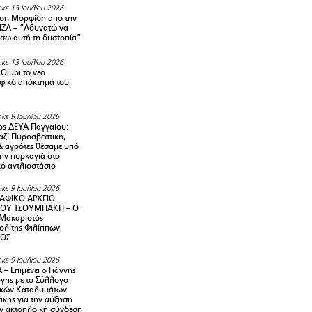
κε 13 Ιουλίου 2026
ση Μορφίδη απο την
ΡΙΖΑ – “Αδυνατώ να
σω αυτή τη δυστοπία”
κε 13 Ιουλίου 2026
Olubi το νεο
φικό απόκτημα του
κε 9 Ιουλίου 2026
ς ΔΕΥΑ Παγγαίου:
αζί Πυροσβεστική,
& αγρότες θέσαμε υπό
την πυρκαγιά στο
ό αντλιοστάσιο
κε 9 Ιουλίου 2026
ΑΦΙΚΟ ΑΡΧΕΙΟ
ΟΥ ΤΣΟΥΜΠΑΚΗ – Ο
 Μακαριστός
λίτης Φιλίππων
ΙΟΣ
κε 9 Ιουλίου 2026
– Επιμένει ο Γιάννης
γης με το Σύλλογο
ικών Καταλυμάτων
κης για την αύξηση
ην ακτοπλοϊκή σύνδεση