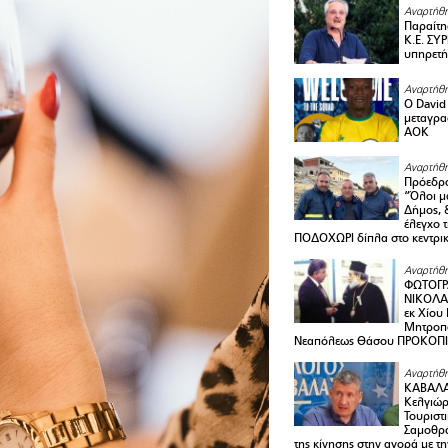
Αναρτήθη
Παραίτη
Κ.Ε. ΣΥ
υπηρετή
Αναρτήθη
Ο David 
μεταγρα
ΑΟΚ
Αναρτήθη
Πρόεδρο
“Όλοι μ
Δήμος, 
έλεγχο 
ΠΟΔΟΧΩΡΙ δίπλα στο κεντρικ
Αναρτήθη
ΦΩΤΟΓΡ
ΝΙΚΟΛΑ
εκ Χίου
Μητροπο
Νεαπόλεως Θάσου ΠΡΟΚΟΠ
Αναρτήθη
ΚΑΒΑΛΑ 
Κελγιώρ
Τουριστ
Σαμοθρά
της κίνησης στην αγορά με τ