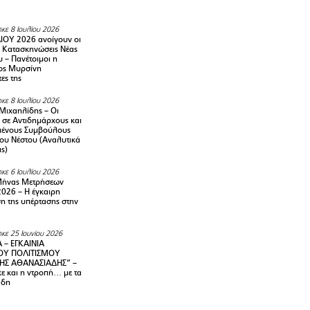
κε 8 Ιουλίου 2026
ΙΟΥ 2026 ανοίγουν οι
ς Κατασκηνώσεις Νέας
 – Πανέτοιμοι η
ος Μυρσίνη
ες της
κε 8 Ιουλίου 2026
Μιχαηλίδης – Οι
 σε Αντιδημάρχους και
μένους Συμβούλους
ου Νέστου (Αναλυτικά
ις)
κε 6 Ιουλίου 2026
Μήνας Μετρήσεων
2026 – H έγκαιρη
η της υπέρτασης στην
κε 25 Ιουνίου 2026
 – ΕΓΚΑΙΝΙΑ
ΟΥ ΠΟΛΙΤΙΣΜΟΥ
ΗΣ ΑΘΑΝΑΣΙΑΔΗΣ” –
ε και η ντροπή… με τα
άδη