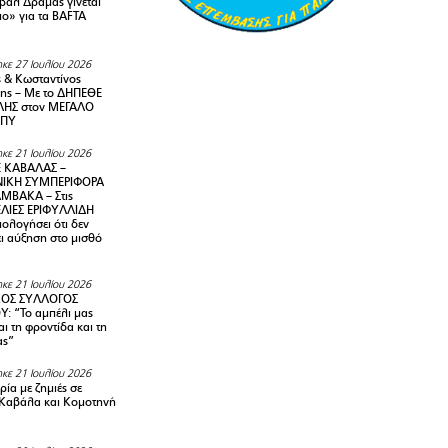
ιβάλ Δράμας γίνεται
ιο» για τα BAFTA
κε 27 Ιουλίου 2026
 & Κωσταντίνος
ης – Με το ΔΗΠΕΘΕ
ΗΣ στον ΜΕΓΑΛΟ
ΜΠΥ
κε 21 Ιουλίου 2026
 ΚΑΒΑΛΑΣ –
ΙΚΗ ΣΥΜΠΕΡΙΦΟΡΑ
ΜΒΑΚΑ – Στις
ΛΙΕΣ ΕΡΙΦΥΛΛΙΔΗ
ολογήσει ότι δεν
ει αύξηση στο μισθό
κε 21 Ιουλίου 2026
ΚΟΣ ΣΥΛΛΟΓΟΣ
Y: “Το αμπέλι μας
αι τη φροντίδα και τη
ας”
κε 21 Ιουλίου 2026
ία με ζημιές σε
Καβάλα και Κομοτηνή