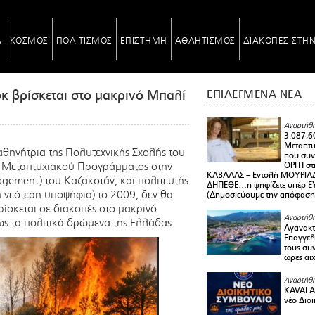
Α
ΚΟΣΜΟΣ
ΠΟΛΙΤΙΣΜΟΣ
ΕΠΙΣΤΗΜΗ
ΑΘΛΗΤΙΣΜΟΣ
ΔΙΑΚΟΠΕΣ ΣΤΗ
κ βρίσκεται στο μακρινό Μπαλί
ΕΠΙΛΕΓΜΕΝΑ ΝΕΑ
Αναρτήθη
3.087,6
Μεταπτ
ηγήτρια της Πολυτεχνικής Σχολής του
που συνε
υ Μεταπτυχιακού Προγράμματος στην
ΟΡΓΗ στ
ΚΑΒΑΛΑΣ – Εντολή ΜΟΥΡΙΑΔ
gement) του Καζακστάν, και πολιτευτής
ΔΗΠΕΘΕ…η ψηφίζετε υπέρ ΕΥΑ
η νεότερη υποψήφια) το 2009, δεν θα
(Δημοσιεύουμε την απόφαση
ρίσκεται σε διακοπές στο μακρινό
Αναρτήθη
ς τα πολιτικά δρώ
μενα της Ελλάδας.
Αγανακτ
Επαγγελ
τους συν
ώρες αι
Αναρτήθη
KAVALA 
νέο Διο