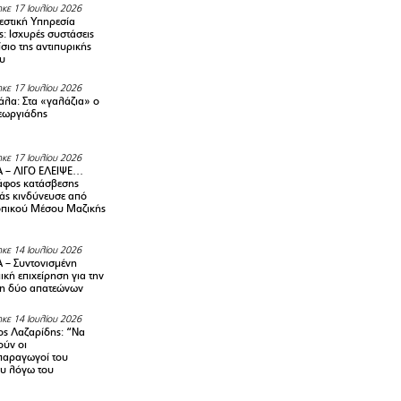
κε 17 Ιουλίου 2026
στική Υπηρεσία
: Ισχυρές συστάσεις
σιο της αντιπυρικής
υ
κε 17 Ιουλίου 2026
λα: Στα «γαλάζια» ο
εωργιάδης
κε 17 Ιουλίου 2026
 – ΛΙΓΟ ΕΛΕΙΨΕ…
φος κατάσβεσης
άς κινδύνευσε από
οπικού Μέσου Μαζικής
κε 14 Ιουλίου 2026
– Συντονισμένη
κή επιχείρηση για την
η δύο απατεώνων
κε 14 Ιουλίου 2026
ς Λαζαρίδης: “Να
ούν οι
αραγωγοί του
υ λόγω του