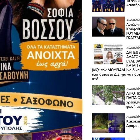
Το Φεστ
«εισιτήρ
Αναρτήθη
Αντώνης
Κούφαλ
ΡΟΥΜΕΛ
ΓΚΑΤΣ
Αναρτήθη
ΔΗΠΕΘΕ
ΑΛΑΖΟΝ
ΕΥΑΣ ΒΑ
ΚΑΤΑΓΓΕ
βάζει τον ΜΟΥΡΙΑΔΗ να δικαι
εξαπάτησε το Δ.Σ. για να πάρ
της!
Αναρτήθη
ΑΓΡΟΤΙ
ΠΑΓΓΑΙΟ
χρειάζετ
φωνή μ
Αναρτήθη
Κακοκαιρ
Δράμα, 