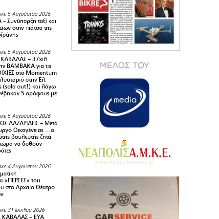
κε 5 Αυγούστου 2026
– Συνύπαρξη ταξί και
ίων στην πιάτσα της
ϊράνης
κε 5 Αυγούστου 2026
ΚΑΒΑΛΑΣ – 37χιλ
ην ΒΑΜΒΑΚΑ για τις
ΙΧΙΕΣ στο Momentum
πλυσταριό στην Ελ.
 (sold out!) και λόγω
ανέβηκαν 5 ορόφους με
κε 5 Αυγούστου 2026
ΟΣ ΛΑΖΑΡΙΔΗΣ – Μετά
υργό Οικογένειας …ο
της βουλευτής ζητά
 τώρα να δοθούν
ρότες
κε 4 Αυγούστου 2026
ματική
α «ΠΕΡΣΕΣ» του
υ στο Αρχαίο Θέατρο
ων
κε 31 Ιουλίου 2026
 ΚΑΒΑΛΑΣ – ΕΥΑ