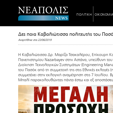
ΠΟΛΙΤΙΚΗ
ΟΙΚΟΝΟΜΙ
Δες ποια Καβαλιώτισσα πολιτευτής του Πασό
Αναρτήθηκε στις 22/06/2019
Η Καβαλιώτισσα Δρ. Μαρίζα Τσακαλέρου, Επίκουρη Καθ
Πανεπιστημίου Nazarbayev στην Αστάνα, υπεύθυνη το
Διοίκηση Τεχνολογικών Συστημάτων (Engineering Mana
του Πασόκ από τη συμμετοχή της στις Εθνικές εκλογές (
συμμετέχει στην εκλογική αναμέτρηση στις 7 Ιουλίου. Β
Μπαλί παρακολουθώντας πάντα έστω και εξ αποστάσεω