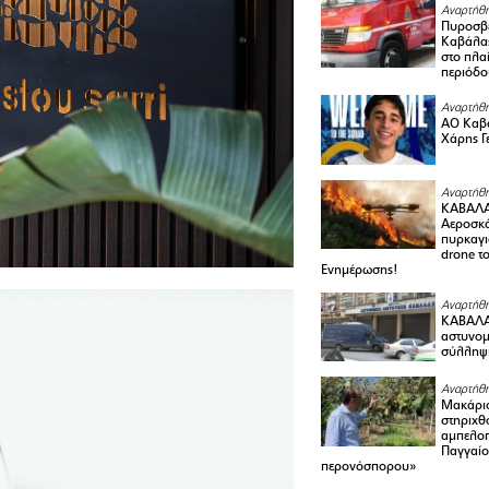
Αναρτήθη
Πυροσβε
Καβάλας
στο πλαί
περιόδο
Αναρτήθη
ΑΟ Καβά
Χάρης Γ
Αναρτήθη
ΚΑΒΑΛΑ
Αεροσκά
πυρκαγι
drone τ
Ενημέρωσης!
Αναρτήθη
ΚΑΒΑΛΑ 
αστυνομι
σύλληψ
Αναρτήθη
Μακάριο
στηριχθ
αμπελοπ
Παγγαίο
περονόσπορου»