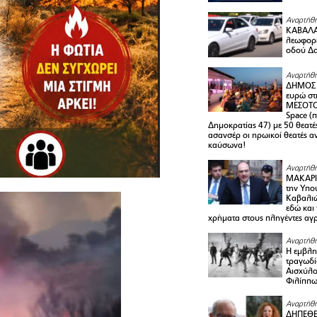
Αναρτήθη
ΚΑΒΑΛΑ 
λεωφορε
οδού Δο
Αναρτήθη
ΔΗΜΟΣ 
ευρώ στ
ΜΕΣΟΤΟ
Space (
Δημοκρατίας 47) με 50 θεατές
ασανσέρ οι ηρωικοί θεατές 
καύσωνα!
Αναρτήθη
ΜΑΚΑΡΙ
την Υπο
Καβαλιώ
εδώ και
χρήματα στους πληγέντες αγ
Αναρτήθη
Η εμβλη
τραγωδί
Αισχύλο
Φιλίππ
Αναρτήθη
ΔΗΠΕΘΕ