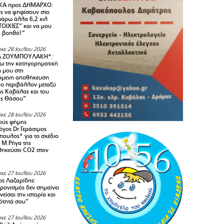
Α προς ΔΗΜΑΡΧΟ:
υς να ψηφίσουν στο
 πάρω άλλα 6,2 χιλ
ΟΙΧΙΕΣ” και να μου
ή βοηθό!”
κε 28 Ιουλίου 2026
Α ΖΟΥΜΠΟΥΛΑΚΗ*:
 την κατηγορηματική
ή μου στη
όμενη αποθήκευση
ιο περιβάλλον μεταξύ
της Καβάλας και του
ης Θάσου”
κε 28 Ιουλίου 2026
ούς φήμης
όγος Dr Γεράσιμος
ουλος* για το σχέδιο
 M.Ρήγα της
ηκεύσει CO2 στον
κε 27 Ιουλίου 2026
ς Λαζαρίδης:
ρονισμός δεν σημαίνει
είσαι την ιστορία και
τότητά σου”
κε 27 Ιουλίου 2026