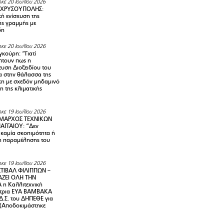
κε 20 Ιουλίου 2026
 ΧΡΥΣΟΥΠΟΛΗΣ:
κή ενίσχυση της
ής γραμμής με
δη
κε 20 Ιουλίου 2026
κούρη: “Γιατί
τουν πως η
υση Διοξειδίου του
 στην θάλασσα της
κη με σχεδόν μηδαμινό
 της κλιματικής
κε 19 Ιουλίου 2026
ΜΑΡΧΟΣ ΤΕΧΝΙΚΩΝ
ΑΓΓΑΙΟΥ: “Δεν
 καμία σκοπιμότητα ή
 παραμέλησης του
κε 19 Ιουλίου 2026
ΤΙΒΑΛ ΦΙΛΙΠΠΩΝ –
ΑΖΕΙ ΟΛΗ ΤΗΝ
η Καλλιτεχνική
ντρια ΕΥΑ ΒΑΜΒΑΚΑ
Δ.Σ. του ΔΗΠΕΘΕ για
! (Αποδοκιμάστηκε