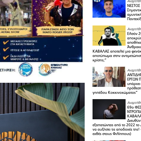
Αναρτήθη
ΝΕΣΤΟΣ
Σημαντι
αμυντικ
Παντεκί
Αναρτήθη
Ελσόν Ζγ
αποκρύπ
αποθήκε
Άνθρακα
ΚΑΒΑΛΑΣ αποτελεί μια φενά
αποτύπωμα στην αντιμετώπιση
κρίσης;”
Αναρτήθη
ΑΝΤΙΔΗ
ΕΡΓΩΝ Π
υπάρχει
πρόθεση
γηπέδου Κοκκινοχώματος”
Αναρτήθη
69ο ΦΕΣ
ΝΤΡΟΠΙ
ΚΑΒΑΛΑ 
Διευθύ
εξαπατώντας από το 2022 το 
να αυξήσει τις αποδοχές της
εχθές στους Φιλίππους)