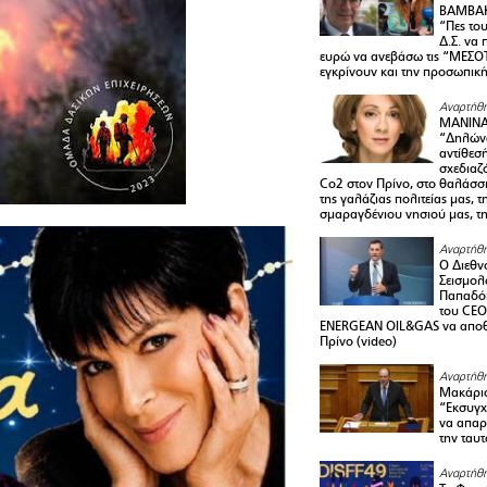
ΒΑΜΒΑΚ
“Πες το
Δ.Σ. να
ευρώ να ανεβάσω τις “ΜΕΣΟΤ
εγκρίνουν και την προσωπικ
Αναρτήθη
ΜΑΝΙΝ
“Δηλώνω
αντίθεσ
σχεδιαζ
Co2 στον Πρίνο, στο θαλάσσ
της γαλάζιας πολιτείας μας, 
σμαραγδένιου νησιού μας, τ
Αναρτήθη
Ο Διεθν
Σεισμολ
Παπαδόπ
του CEO
ENERGEAN OIL&GAS να αποθ
Πρίνο (video)
Αναρτήθη
Μακάριο
“Εκσυγχ
να απαρν
την ταυ
Αναρτήθη