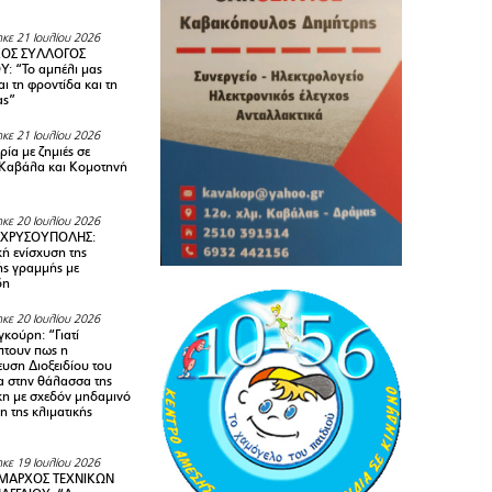
κε 21 Ιουλίου 2026
ΚΟΣ ΣΥΛΛΟΓΟΣ
Y: “Το αμπέλι μας
αι τη φροντίδα και τη
ας”
κε 21 Ιουλίου 2026
ία με ζημιές σε
Καβάλα και Κομοτηνή
κε 20 Ιουλίου 2026
 ΧΡΥΣΟΥΠΟΛΗΣ:
κή ενίσχυση της
ής γραμμής με
δη
κε 20 Ιουλίου 2026
κούρη: “Γιατί
τουν πως η
υση Διοξειδίου του
 στην θάλασσα της
κη με σχεδόν μηδαμινό
 της κλιματικής
κε 19 Ιουλίου 2026
ΜΑΡΧΟΣ ΤΕΧΝΙΚΩΝ