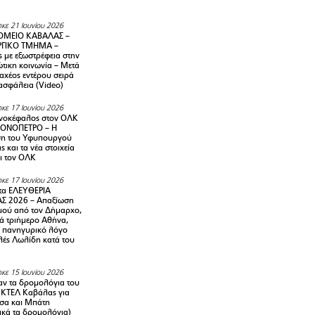
κε 21 Ιουνίου 2026
ΜΕΙΟ ΚΑΒΑΛΑΣ –
ΡΓΙΚΟ ΤΜΗΜΑ –
ς με εξωστρέφεια στην
τικη κοινωνία – Μετά
αχέος εντέρου σειρά
 ασφάλεια (Video)
κε 17 Ιουνίου 2026
νοκέφαλος στον ΟΛΚ
ΜΟΝΟΠΕΤΡΟ – Η
ση του Υφυπουργού
ς και τα νέα στοιχεία
ι τον ΟΛΚ
κε 17 Ιουνίου 2026
τα ΕΛΕΥΘΕΡΙΑ
Σ 2026 – Απαξίωση
μού από τον Δήμαρχο,
νά τριήμερο Αθήνα,
ν πανηγυρικό λόγο
λές Λωλίδη κατά του
κε 15 Ιουνίου 2026
αν τα δρομολόγια του
 ΚΤΕΛ Καβάλας για
σα και Μπάτη
ικά τα δρομολόγια)