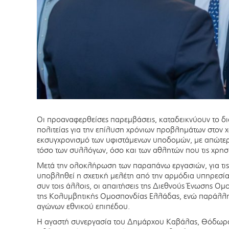
Οι προαναφερθείσες παρεμβάσεις, καταδεικνύουν το δια
πολιτείας για την επίλυση χρόνιων προβλημάτων στον 
εκσυγχρονισμό των υφιστάμενων υποδομών, με απώτερ
τόσο των συλλόγων, όσο και των αθλητών που τις χρησ
Μετά την ολοκλήρωση των παραπάνω εργασιών, για τις 
υποβληθεί η σχετική μελέτη από την αρμόδια υπηρεσία
συν τοις άλλοις, οι απαιτήσεις της Διεθνούς Ένωσης 
της Κολυμβητικής Ομοσπονδίας Ελλάδας, ενώ παράλλη
αγώνων εθνικού επιπέδου.
Η αγαστή συνεργασία του Δημάρχου Καβάλας, Θόδωρ