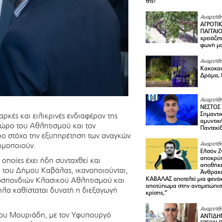
της!
Αναρτήθη
ΑΓΡΟΤΙ
ΠΑΓΓΑΙΟ
χρειάζετ
φωνή μ
Αναρτήθη
Κακοκαιρ
Δράμα, 
Αναρτήθη
ΝΕΣΤΟΣ
Σημαντι
ρκές και ειλικρινές ενδιαφέρον της
αμυντικ
χώρο του Αθλητισμού και τον
Παντεκί
ο στόχο την εξυπηρέτηση των αναγκών
ιμοποιούν.
Αναρτήθη
Ελσόν Ζγ
αποκρύπ
οποίες έχει ήδη συνταχθεί και
αποθήκε
 του Δήμου Καβάλας, ικανοποιούνται,
Άνθρακα
Ομοσπονδιών Κλασικού Αθλητισμού και
ΚΑΒΑΛΑΣ αποτελεί μια φενά
αποτύπωμα στην αντιμετώπιση
λα καθίσταται δυνατή η διεξαγωγή
κρίσης;”
Αναρτήθη
ου Μουριάδη, με τον Υφυπουργό
ΑΝΤΙΔΗ