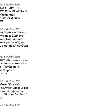
κε 9 Ιουλίου 2026
ΑΦΙΚΟ ΑΡΧΕΙΟ
ΟΥ ΤΣΟΥΜΠΑΚΗ – Ο
 Μακαριστός
λίτης Φιλίππων
ΙΟΣ
κε 9 Ιουλίου 2026
– Επιμένει ο Γιάννης
γης με το Σύλλογο
ικών Καταλυμάτων
κης για την αύξηση
ην ακτοπλοϊκή σύνδεση
κε 8 Ιουλίου 2026
ΙΟΥ 2026 ανοίγουν οι
ς Κατασκηνώσεις Νέας
 – Πανέτοιμοι η
ος Μυρσίνη
ες της
κε 8 Ιουλίου 2026
Μιχαηλίδης – Οι
 σε Αντιδημάρχους και
μένους Συμβούλους
ου Νέστου (Αναλυτικά
ις)
κε 6 Ιουλίου 2026