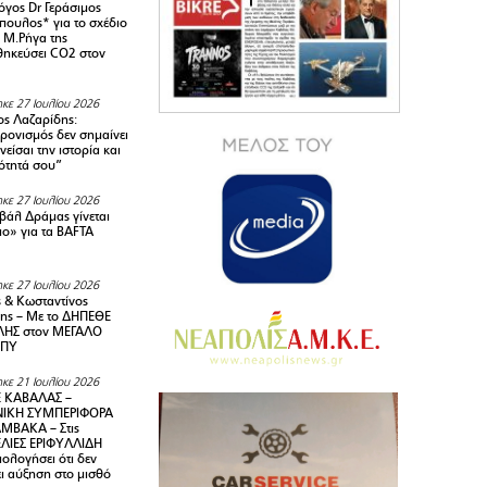
όγος Dr Γεράσιμος
ουλος* για το σχέδιο
 M.Ρήγα της
ηκεύσει CO2 στον
κε 27 Ιουλίου 2026
ς Λαζαρίδης:
ρονισμός δεν σημαίνει
είσαι την ιστορία και
τότητά σου”
κε 27 Ιουλίου 2026
ιβάλ Δράμας γίνεται
ιο» για τα BAFTA
κε 27 Ιουλίου 2026
 & Κωσταντίνος
ης – Με το ΔΗΠΕΘΕ
ΗΣ στον ΜΕΓΑΛΟ
ΜΠΥ
κε 21 Ιουλίου 2026
 ΚΑΒΑΛΑΣ –
ΙΚΗ ΣΥΜΠΕΡΙΦΟΡΑ
ΜΒΑΚΑ – Στις
ΛΙΕΣ ΕΡΙΦΥΛΛΙΔΗ
ολογήσει ότι δεν
ει αύξηση στο μισθό