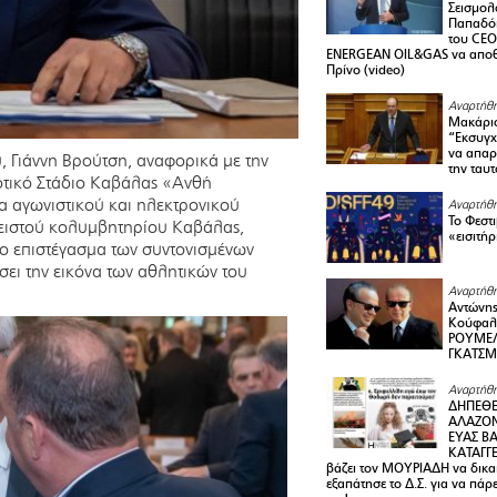
Σεισμολ
Παπαδόπ
του CEO
ENERGEAN OIL&GAS να αποθ
Πρίνο (video)
Αναρτήθη
Μακάριο
“Εκσυγχ
να απαρν
Γιάννη Βρούτση, αναφορικά με την
την ταυ
μοτικό Στάδιο Καβάλας «Ανθή
α αγωνιστικού και ηλεκτρονικού
Αναρτήθη
Το Φεστ
λειστού κολυμβητηρίου Καβάλας,
«εισιτήρ
ο επιστέγασμα των συντονισμένων
ει την εικόνα των αθλητικών του
Αναρτήθη
Αντώνης
Κούφαλ
ΡΟΥΜΕΛ
ΓΚΑΤΣ
Αναρτήθη
ΔΗΠΕΘΕ
ΑΛΑΖΟΝ
ΕΥΑΣ ΒΑ
ΚΑΤΑΓΓΕ
βάζει τον ΜΟΥΡΙΑΔΗ να δικαι
εξαπάτησε το Δ.Σ. για να πάρ