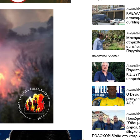
Αναρτήθη
ΚΑΒΑΛΑ 
αστυνομι
σύλληψ
Αναρτήθη
Μακάριο
στηριχθ
αμπελοπ
Παγγαίο
περονόσπορου»
Αναρτήθη
Παραίτη
Κ.Ε. ΣΥ
υπηρετή
Αναρτήθη
Ο David 
μεταγρα
ΑΟΚ
Αναρτήθη
Πρόεδρο
“Όλοι μ
Δήμος, 
έλεγχο 
ΠΟΔΟΧΩΡΙ δίπλα στο κεντρικ