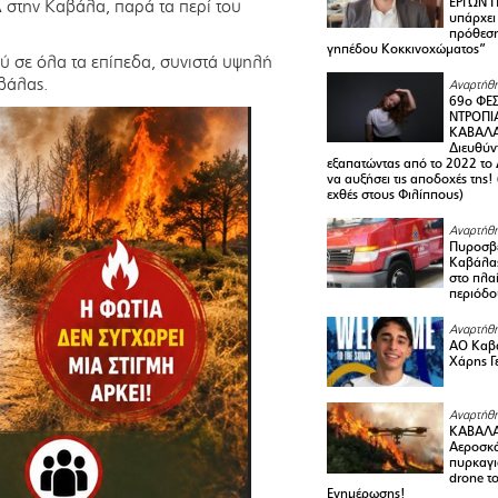
ΕΡΓΩΝ Π
Δ στην Καβάλα, παρά τα περί του
υπάρχει
πρόθεση
γηπέδου Κοκκινοχώματος”
 σε όλα τα επίπεδα, συνιστά υψηλή
βάλας.
Αναρτήθη
69ο ΦΕΣ
ΝΤΡΟΠΙ
ΚΑΒΑΛΑ 
Διευθύ
εξαπατώντας από το 2022 το 
να αυξήσει τις αποδοχές της
εχθές στους Φιλίππους)
Αναρτήθη
Πυροσβε
Καβάλας
στο πλαί
περιόδο
Αναρτήθη
ΑΟ Καβά
Χάρης Γ
Αναρτήθη
ΚΑΒΑΛΑ
Αεροσκά
πυρκαγι
drone τ
Ενημέρωσης!