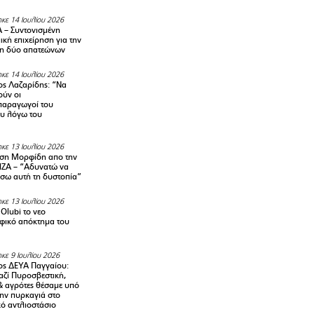
κε 14 Ιουλίου 2026
– Συντονισμένη
κή επιχείρηση για την
η δύο απατεώνων
κε 14 Ιουλίου 2026
ς Λαζαρίδης: “Να
ούν οι
αραγωγοί του
υ λόγω του
κε 13 Ιουλίου 2026
ση Μορφίδη απο την
ΡΙΖΑ – “Αδυνατώ να
σω αυτή τη δυστοπία”
κε 13 Ιουλίου 2026
Olubi το νεο
φικό απόκτημα του
κε 9 Ιουλίου 2026
ς ΔΕΥΑ Παγγαίου:
αζί Πυροσβεστική,
& αγρότες θέσαμε υπό
την πυρκαγιά στο
ό αντλιοστάσιο