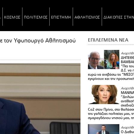
Α
ΚΟΣΜΟΣ
ΠΟΛΙΤΙΣΜΟΣ
ΕΠΙΣΤΗΜΗ
ΑΘΛΗΤΙΣΜΟΣ
ΔΙΑΚΟΠΕΣ ΣΤΗ
ε τον Υφυπουργό Αθλητισμού
ΕΠΙΛΕΓΜΕΝΑ ΝΕΑ
Αναρτήθη
ΔΗΠΕΘΕ
ΒΑΜΒΑΚ
“Πες το
Δ.Σ. να
ευρώ να ανεβάσω τις “ΜΕΣΟΤ
εγκρίνουν και την προσωπικ
Αναρτήθη
ΜΑΝΙΝ
“Δηλώνω
αντίθεσ
σχεδιαζ
Co2 στον Πρίνο, στο θαλάσσ
της γαλάζιας πολιτείας μας, 
σμαραγδένιου νησιού μας, τ
Αναρτήθη
Ο Διεθν