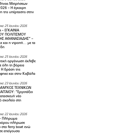
Μήνας Μετρήσεων
2026 – H έγκαιρη
η της υπέρτασης στην
κε 25 Ιουνίου 2026
 – ΕΓΚΑΙΝΙΑ
ΟΥ ΠΟΛΙΤΙΣΜΟΥ
ΗΣ ΑΘΑΝΑΣΙΑΔΗΣ” –
ε και η ντροπή… με τα
άδη
κε 25 Ιουνίου 2026
τική οργάνωση έκλεβε
ε όλη τη βόρεια
 Η δράση της
φηκε και στην Καβάλα
κε 23 Ιουνίου 2026
ΜΑΡΧΟΣ ΤΕΧΝΙΚΩΝ
ΑΓΓΑΙΟΥ: “Εργοτάξιο
κατασκευή νέο
ό σχολείο στη
κε 22 Ιουνίου 2026
– Πλήρωμα
φόρου πλήρωσε
ο στο ferry boat ενώ
σε επείγουσα