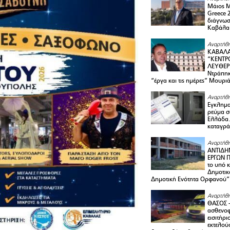
Μάιος 
Greece 
διάγνωσ
Καβάλα
Αναρτήθη
ΚΑΒΑΛΑ
“ΚΕΝΤΡ
ΛΕΥΘΕΡ
Ντράπηκ
“έργα και τις ημέρες” Μουρι
Αναρτήθη
Εγκλημα
ρεύμα σ
Ελλάδα.
καταγρά
Αναρτήθη
ΑΝΤΙΔΗ
ΕΡΓΩΝ Π
το υπό 
Δημοτικ
Δημοτική Ενότητα Ορφανού”
Αναρτήθη
ΘΑΣΟΣ 
ασθενο
εισιτήρι
εκτελού