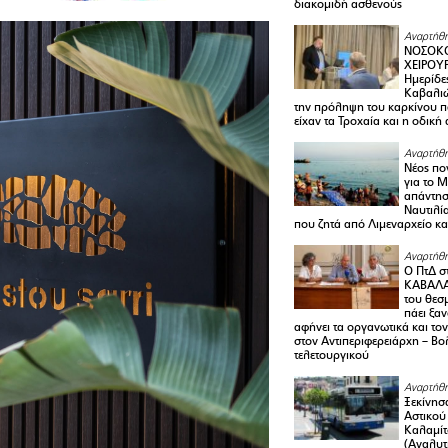
διακομιδή ασθενούς
Αναρτήθη
ΝΟΣΟΚΟ
ΧΕΙΡΟΥ
Ημερίδε
Καβαλιώ
την πρόληψη του καρκίνου π
είχαν τα Τροχαία και η οδική
Αναρτήθη
Νέος πο
για το 
απάντη
Ναυτιλία
που ζητά από Λιμεναρχείο κα
Αναρτήθη
Ο ΠτΔ σ
ΚΑΒΑΛΑ
του θεσ
πάει ξα
αφήνει τα οργανωτικά και το
στον Αντιπεριφερειάρχη – Βο
τελετουργικού
Αναρτήθη
Ξεκίνησ
Αστικού
Καλαμίτ
(Αναλυτ