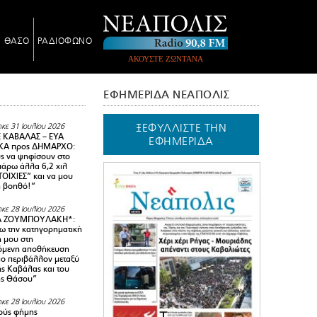
Ν ΘΑΣΟ
ΡΑΔΙΟΦΩΝΟ
ΑΚΟΥΣΤΕ ΖΩΝΤΑΝΑ
ΕΦΗΜΕΡΙΔΑ ΝΕΑΠΟΛΙΣ
ΞΕΦΥΛΛΙΣΤΕ ΤΗΝ
κε 31 Ιουλίου 2026
 ΚΑΒΑΛΑΣ – ΕΥΑ
ΕΦΗΜΕΡΙΔΑ
Α προς ΔΗΜΑΡΧΟ:
υς να ψηφίσουν στο
 πάρω άλλα 6,2 χιλ
ΟΙΧΙΕΣ” και να μου
ή βοηθό!”
κε 28 Ιουλίου 2026
Α ΖΟΥΜΠΟΥΛΑΚΗ*:
 την κατηγορηματική
ή μου στη
όμενη αποθήκευση
ιο περιβάλλον μεταξύ
της Καβάλας και του
ης Θάσου”
κε 28 Ιουλίου 2026
ούς φήμης