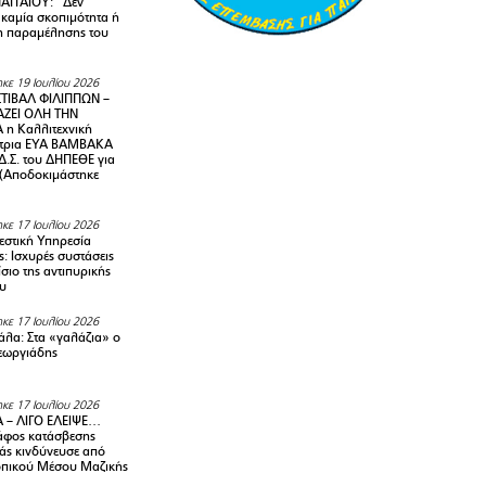
ΑΓΓΑΙΟΥ: “Δεν
 καμία σκοπιμότητα ή
 παραμέλησης του
κε 19 Ιουλίου 2026
ΤΙΒΑΛ ΦΙΛΙΠΠΩΝ –
ΑΖΕΙ ΟΛΗ ΤΗΝ
η Καλλιτεχνική
ντρια ΕΥΑ ΒΑΜΒΑΚΑ
Δ.Σ. του ΔΗΠΕΘΕ για
! (Αποδοκιμάστηκε
κε 17 Ιουλίου 2026
στική Υπηρεσία
: Ισχυρές συστάσεις
σιο της αντιπυρικής
υ
κε 17 Ιουλίου 2026
λα: Στα «γαλάζια» ο
εωργιάδης
κε 17 Ιουλίου 2026
 – ΛΙΓΟ ΕΛΕΙΨΕ…
φος κατάσβεσης
άς κινδύνευσε από
οπικού Μέσου Μαζικής