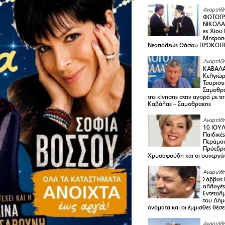
Αναρτήθη
ΦΩΤΟΓΡ
ΝΙΚΟΛΑ
εκ Χίου
Μητροπο
Νεαπόλεως Θάσου ΠΡΟΚΟΠ
Αναρτήθη
ΚΑΒΑΛΑ 
Κελγιώρ
Τουριστ
Σαμοθρά
της κίνησης στην αγορά με τ
Καβάλας – Σαμοθρακης
Αναρτήθη
10 ΙΟΥΛ
Παιδικέ
Περάμου
Πρόεδρ
Χρυσαφούδη και οι συνεργάτ
Αναρτήθη
Σάββας 
αλλαγές
Εντεταλ
του Δήμ
ονόματα και οι έμμισθες θέσε
Αναρτήθη