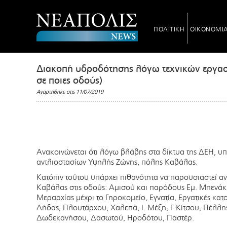
ΠΟΛΙΤΙΚΗ
ΟΙΚΟΝΟΜΙ
Διακοπή υδροδότησης λόγω τεχνικών εργασ
σε ποιες οδούς)
Αναρτήθηκε στις 11/07/2019
Ανακοινώνεται ότι λόγω βλάβης στα δίκτυα της ΔΕΗ, υ
αντλιοστασίων Υψηλής Ζώνης, πόλης Καβάλας.
Κατόπιν τούτου υπάρχει πιθανότητα να παρουσιαστεί 
Καβάλας στις οδούς: Αμισού και παρόδους Εμ. Μπενάκ
Μεραρχίας μέχρι το Γηροκομείο, Εγνατία, Εργατικές κα
Λήδας, Πλουτάρχου, Χαλεπά, Ι. Μέξη, Γ.Κίτσου, Πέλλ
Δωδεκανήσου, Δασωτού, Ηροδότου, Παστέρ.