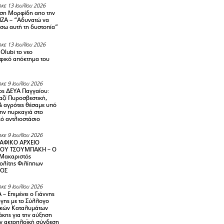
κε 13 Ιουλίου 2026
ση Μορφίδη απο την
ΡΙΖΑ – “Αδυνατώ να
σω αυτή τη δυστοπία”
κε 13 Ιουλίου 2026
Olubi το νεο
φικό απόκτημα του
κε 9 Ιουλίου 2026
ς ΔΕΥΑ Παγγαίου:
αζί Πυροσβεστική,
& αγρότες θέσαμε υπό
την πυρκαγιά στο
ό αντλιοστάσιο
κε 9 Ιουλίου 2026
ΑΦΙΚΟ ΑΡΧΕΙΟ
ΟΥ ΤΣΟΥΜΠΑΚΗ – Ο
 Μακαριστός
λίτης Φιλίππων
ΙΟΣ
κε 9 Ιουλίου 2026
– Επιμένει ο Γιάννης
γης με το Σύλλογο
ικών Καταλυμάτων
κης για την αύξηση
ην ακτοπλοϊκή σύνδεση