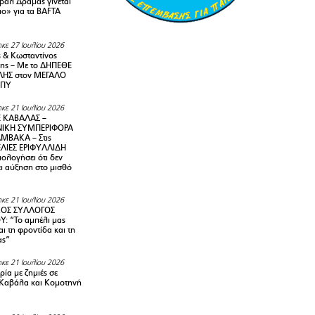
ιβάλ Δράμας γίνεται
ιο» για τα BAFTA
κε 27 Ιουλίου 2026
 & Κωσταντίνος
ης – Με το ΔΗΠΕΘΕ
ΗΣ στον ΜΕΓΑΛΟ
ΜΠΥ
κε 21 Ιουλίου 2026
 ΚΑΒΑΛΑΣ –
ΙΚΗ ΣΥΜΠΕΡΙΦΟΡΑ
ΜΒΑΚΑ – Στις
ΛΙΕΣ ΕΡΙΦΥΛΛΙΔΗ
ολογήσει ότι δεν
ει αύξηση στο μισθό
κε 21 Ιουλίου 2026
ΚΟΣ ΣΥΛΛΟΓΟΣ
Y: “Το αμπέλι μας
αι τη φροντίδα και τη
ας”
κε 21 Ιουλίου 2026
ία με ζημιές σε
Καβάλα και Κομοτηνή