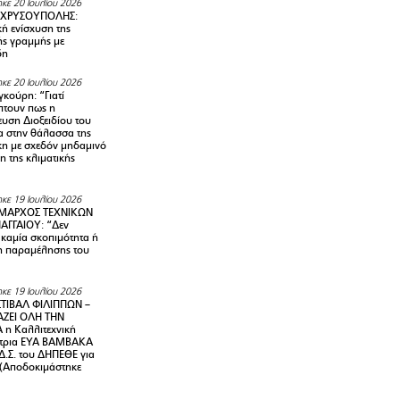
κε 20 Ιουλίου 2026
 ΧΡΥΣΟΥΠΟΛΗΣ:
κή ενίσχυση της
ής γραμμής με
δη
κε 20 Ιουλίου 2026
κούρη: “Γιατί
τουν πως η
υση Διοξειδίου του
 στην θάλασσα της
κη με σχεδόν μηδαμινό
 της κλιματικής
κε 19 Ιουλίου 2026
ΜΑΡΧΟΣ ΤΕΧΝΙΚΩΝ
ΑΓΓΑΙΟΥ: “Δεν
 καμία σκοπιμότητα ή
 παραμέλησης του
κε 19 Ιουλίου 2026
ΤΙΒΑΛ ΦΙΛΙΠΠΩΝ –
ΑΖΕΙ ΟΛΗ ΤΗΝ
η Καλλιτεχνική
ντρια ΕΥΑ ΒΑΜΒΑΚΑ
Δ.Σ. του ΔΗΠΕΘΕ για
! (Αποδοκιμάστηκε