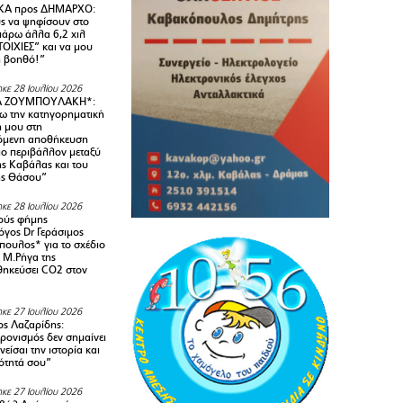
Α προς ΔΗΜΑΡΧΟ:
υς να ψηφίσουν στο
 πάρω άλλα 6,2 χιλ
ΟΙΧΙΕΣ” και να μου
ή βοηθό!”
κε 28 Ιουλίου 2026
Α ΖΟΥΜΠΟΥΛΑΚΗ*:
 την κατηγορηματική
ή μου στη
όμενη αποθήκευση
ιο περιβάλλον μεταξύ
της Καβάλας και του
ης Θάσου”
κε 28 Ιουλίου 2026
ούς φήμης
όγος Dr Γεράσιμος
ουλος* για το σχέδιο
 M.Ρήγα της
ηκεύσει CO2 στον
κε 27 Ιουλίου 2026
ς Λαζαρίδης:
ρονισμός δεν σημαίνει
είσαι την ιστορία και
τότητά σου”
κε 27 Ιουλίου 2026