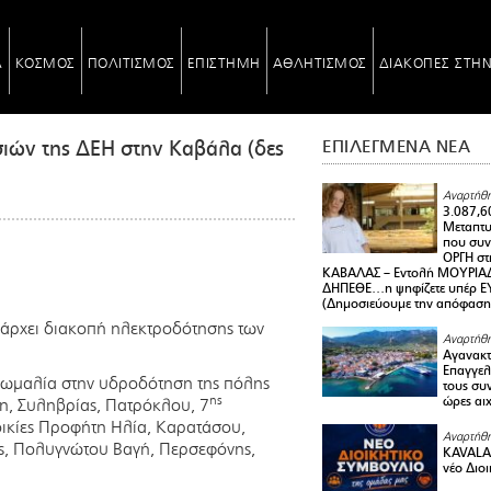
Α
ΚΟΣΜΟΣ
ΠΟΛΙΤΙΣΜΟΣ
ΕΠΙΣΤΗΜΗ
ΑΘΛΗΤΙΣΜΟΣ
ΔΙΑΚΟΠΕΣ ΣΤΗ
ιών της ΔΕΗ στην Καβάλα (δες
ΕΠΙΛΕΓΜΕΝΑ ΝΕΑ
Αναρτήθη
3.087,6
Μεταπτ
που συνε
ΟΡΓΗ στ
ΚΑΒΑΛΑΣ – Εντολή ΜΟΥΡΙΑΔ
ΔΗΠΕΘΕ…η ψηφίζετε υπέρ ΕΥΑ
(Δημοσιεύουμε την απόφαση
πάρχει διακοπή ηλεκτροδότησης των
Αναρτήθη
Αγανακτ
Επαγγελ
ανωμαλία στην υδροδότηση της πόλης
τους συν
ης
ώρες αι
η, Συληβρίας, Πατρόκλου, 7
τοικίες Προφήτη Ηλία, Καρατάσου,
Αναρτήθη
ης, Πολυγνώτου Βαγή, Περσεφόνης,
KAVALA 
νέο Διο