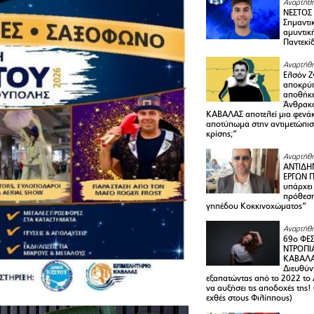
Αναρτήθη
ΝΕΣΤΟΣ
Σημαντι
αμυντικ
Παντεκί
Αναρτήθη
Ελσόν Ζγ
αποκρύπ
αποθήκε
Άνθρακα
ΚΑΒΑΛΑΣ αποτελεί μια φενά
αποτύπωμα στην αντιμετώπιση
κρίσης;”
Αναρτήθη
ΑΝΤΙΔΗ
ΕΡΓΩΝ Π
υπάρχει
πρόθεση
γηπέδου Κοκκινοχώματος”
Αναρτήθη
69ο ΦΕΣ
ΝΤΡΟΠΙ
ΚΑΒΑΛΑ 
Διευθύ
εξαπατώντας από το 2022 το 
να αυξήσει τις αποδοχές της
εχθές στους Φιλίππους)