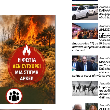
Αναρτήθη
ΚΑΒΑΛΑ 
λεωφορε
οδού Δο
Αναρτήθη
ΔΗΜΟΣ 
ευρώ στ
ΜΕΣΟΤΟ
Space (
Δημοκρατίας 47) με 50 θεατές
ασανσέρ οι ηρωικοί θεατές 
καύσωνα!
Αναρτήθη
ΜΑΚΑΡΙ
την Υπο
Καβαλιώ
εδώ και
χρήματα στους πληγέντες αγ
Αναρτήθη
Η εμβλη
τραγωδί
Αισχύλο
Φιλίππ
Αναρτήθη
ΔΗΠΕΘΕ