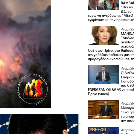
ΒΑΜΒΑΚ
“Πες το
Δ.Σ. να
ευρώ να ανεβάσω τις “ΜΕΣΟΤ
εγκρίνουν και την προσωπικ
Αναρτήθη
ΜΑΝΙΝ
“Δηλώνω
αντίθεσ
σχεδιαζ
Co2 στον Πρίνο, στο θαλάσσ
της γαλάζιας πολιτείας μας, 
σμαραγδένιου νησιού μας, τ
Αναρτήθη
Ο Διεθν
Σεισμολ
Παπαδόπ
του CEO
ENERGEAN OIL&GAS να αποθ
Πρίνο (video)
Αναρτήθη
Μακάριο
“Εκσυγχ
να απαρν
την ταυ
Αναρτήθη