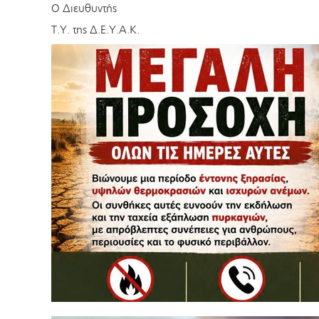
Ο Διευθυντής
Τ.Υ. της Δ.Ε.Υ.Α.Κ.