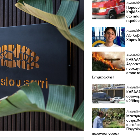
Αναρτήθη
Πυροσβε
Καβάλας
στο πλαί
περιόδο
Αναρτήθη
ΑΟ Καβά
Χάρης Γ
Αναρτήθη
ΚΑΒΑΛΑ
Αεροσκά
πυρκαγι
drone τ
Ενημέρωσης!
Αναρτήθη
ΚΑΒΑΛΑ 
αστυνομι
σύλληψ
Αναρτήθη
Μακάριο
στηριχθ
αμπελοπ
Παγγαίο
περονόσπορου»