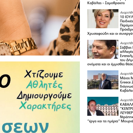
Καβάλας – Σαμοθρακης
Αναρτήθη
10 ΙΟΥΛ
Παιδικέ
Περάμου
Πρόεδρ
Χρυσαφούδη και οι συνεργάτ
Αναρτήθη
Σάββας 
αλλαγές
Εντεταλ
του Δήμ
ονόματα και οι έμμισθες θέσε
Αναρτήθη
Μάιος 
Greece 
διάγνωσ
Καβάλα
Αναρτήθη
ΚΑΒΑΛΑ
“ΚΕΝΤΡ
ΛΕΥΘΕΡ
Ντράπηκ
“έργα και τις ημέρες” Μουρι