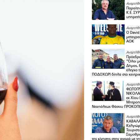
Αναρτήθη
Παραίτη
Κ.Ε. ΣΥ
υπηρετή
Αναρτήθη
Ο David 
μεταγρα
ΑΟΚ
Αναρτήθη
Πρόεδρο
“Όλοι μ
Δήμος, 
έλεγχο 
ΠΟΔΟΧΩΡΙ δίπλα στο κεντρικ
Αναρτήθη
ΦΩΤΟΓΡ
ΝΙΚΟΛΑ
εκ Χίου
Μητροπο
Νεαπόλεως Θάσου ΠΡΟΚΟΠ
Αναρτήθη
ΚΑΒΑΛΑ 
Κελγιώρ
Τουριστ
Σαμοθρά
της κίνησης στην αγορά με τ