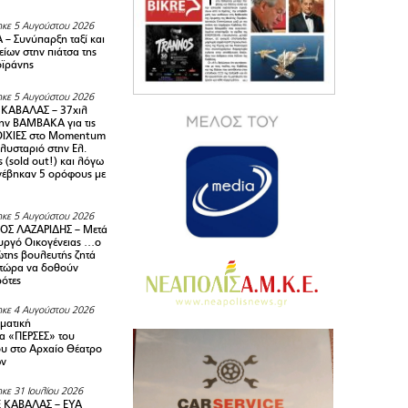
κε 5 Αυγούστου 2026
– Συνύπαρξη ταξί και
ίων στην πιάτσα της
ϊράνης
κε 5 Αυγούστου 2026
ΚΑΒΑΛΑΣ – 37χιλ
ην ΒΑΜΒΑΚΑ για τις
ΙΧΙΕΣ στο Momentum
πλυσταριό στην Ελ.
 (sold out!) και λόγω
ανέβηκαν 5 ορόφους με
κε 5 Αυγούστου 2026
ΟΣ ΛΑΖΑΡΙΔΗΣ – Μετά
υργό Οικογένειας …ο
της βουλευτής ζητά
 τώρα να δοθούν
ρότες
κε 4 Αυγούστου 2026
ματική
α «ΠΕΡΣΕΣ» του
υ στο Αρχαίο Θέατρο
ων
κε 31 Ιουλίου 2026
 ΚΑΒΑΛΑΣ – ΕΥΑ