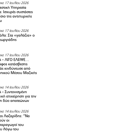
κε 17 Ιουλίου 2026
στική Υπηρεσία
: Ισχυρές συστάσεις
σιο της αντιπυρικής
υ
κε 17 Ιουλίου 2026
λα: Στα «γαλάζια» ο
εωργιάδης
κε 17 Ιουλίου 2026
 – ΛΙΓΟ ΕΛΕΙΨΕ…
φος κατάσβεσης
άς κινδύνευσε από
οπικού Μέσου Μαζικής
κε 14 Ιουλίου 2026
– Συντονισμένη
κή επιχείρηση για την
η δύο απατεώνων
κε 14 Ιουλίου 2026
ς Λαζαρίδης: “Να
ούν οι
αραγωγοί του
υ λόγω του