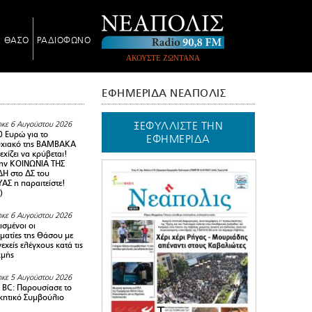
Ν ΘΑΣΟ
ΡΑΔΙΟΦΩΝΟ
ΑΚΟΥΣΤΕ ΖΩΝΤΑΝΑ
ΕΦΗΜΕΡΙΔΑ ΝΕΑΠΟΛΙΣ
ΞΕΦΥΛΛΙΣΤΕ ΤΗΝ
κε 6 Αυγούστου 2026
0 Ευρώ για το
ΕΦΗΜΕΡΙΔΑ
υχιακό της ΒΑΜΒΑΚΑ
χίζει να κρύβεται!
ην ΚΟΙΝΩΝΙΑ ΤΗΣ
Η στο ΔΣ του
Σ η παραιτείστε!
)
κε 6 Αυγούστου 2026
ισμένοι οι
ματίες της Θάσου με
εχείς ελέγχους κατά τις
χμής
κε 5 Αυγούστου 2026
BC: Παρουσίασε το
ικητικό Συμβούλιο