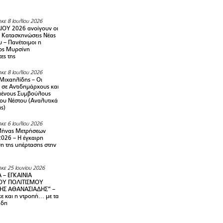
κε 8 Ιουλίου 2026
ΙΟΥ 2026 ανοίγουν οι
ς Κατασκηνώσεις Νέας
 – Πανέτοιμοι η
ος Μυρσίνη
ες της
κε 8 Ιουλίου 2026
Μιχαηλίδης – Οι
 σε Αντιδημάρχους και
μένους Συμβούλους
ου Νέστου (Αναλυτικά
ις)
κε 6 Ιουλίου 2026
Μήνας Μετρήσεων
2026 – H έγκαιρη
η της υπέρτασης στην
κε 25 Ιουνίου 2026
 – ΕΓΚΑΙΝΙΑ
ΟΥ ΠΟΛΙΤΙΣΜΟΥ
ΗΣ ΑΘΑΝΑΣΙΑΔΗΣ” –
ε και η ντροπή… με τα
άδη