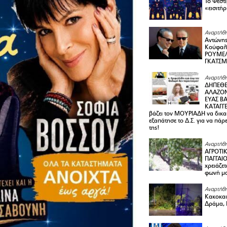
Το Φεστ
«εισιτήρ
Αναρτήθη
Αντώνης
Κούφαλ
ΡΟΥΜΕΛ
ΓΚΑΤΣ
Αναρτήθη
ΔΗΠΕΘΕ
ΑΛΑΖΟΝ
ΕΥΑΣ ΒΑ
ΚΑΤΑΓΓΕ
βάζει τον ΜΟΥΡΙΑΔΗ να δικαι
εξαπάτησε το Δ.Σ. για να πάρ
της!
Αναρτήθη
ΑΓΡΟΤΙ
ΠΑΓΓΑΙΟ
χρειάζετ
φωνή μ
Αναρτήθη
Κακοκαιρ
Δράμα, 