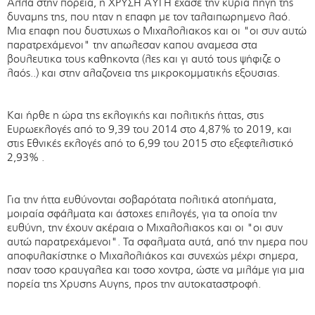
Αλλά στην πορεία, η ΧΡΥΣΗ ΑΥΓΗ έχασε την κυρια πηγη της
δυναμης της, που ηταν η επαφη με τον ταλαιπωρημενο λαό.
Μια επαφη που δυστυχως ο Μιχαλολιακος και οι "οι συν αυτώ
παρατρεχάμενοι" την απωλεσαν καπου αναμεσα στα
βουλευτικα τους καθηκοντα (λες και γι αυτό τους ψήφιζε ο
λαός..) και στην αλαζονεια της μικροκομματικής εξουσιας.
Και ήρθε η ώρα της εκλογικής και πολιτικής ήττας, στις
Ευρωεκλογές από το 9,39 του 2014 στο 4,87% το 2019, και
στις Εθνικές εκλογές από το 6,99 του 2015 στο εξεφτελιστικό
2,93% .
Για την ήττα ευθύνονται σοβαρότατα πολιτικά ατοπήματα,
μοιραία σφάλματα και άστοχες επιλογές, για τα οποία την
ευθύνη, την έχουν ακέραια ο Μιχαλολιακος και οι "οι συν
αυτώ παρατρεχάμενοι". Τα σφαλματα αυτά, από την ημερα που
αποφυλακίστηκε ο Μιχαλολιάκος και συνεχώς μέχρι σημερα,
ησαν τοσο κραυγαλεα και τοσο χοντρα, ώστε να μιλάμε για μια
πορεία της Χρυσης Αυγης, προς την αυτοκαταστροφή.