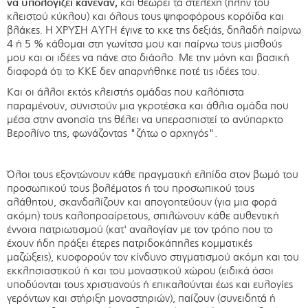
να υπολογίζει κανέναν,
και θεωρεί τα στελέχη (πλην του
κλειστού κύκλου) και όλους τους ψηφοφόρους κορόϊδα και
βλάκες. Η ΧΡΥΣΗ ΑΥΓΗ έγινε το κκε της δεξιάς, δηλαδή παίρνω
4 ή 5 % κάθομαι στη γωνίτσα μου και παίρνω τους μισθούς
μου και οι ιδέες να πάνε στο διάολο. Με την μόνη και βασική
διαφορά ότι το ΚΚΕ δεν απαρνήθηκε ποτέ τις ιδέες του.
Και οι άλλοι εκτός κλειστής ομάδας που καλόπιστα
παραμένουν, συνιστούν μια γκροτέσκα και άθλια ομάδα που
μέσα στην ανοησία της θέλει να υπερασπιστεί το ανύπαρκτο
Βερολίνο της, φωνάζοντας "ζήτω ο αρχηγός".
Όλοι τους εξοντώνουν κάθε πραγματική ελπίδα στον βωμό του
προσωπικού τους βολέματος ή του προσωπικού τους
αλάθητου, σκανδαλίζουν και απογοητεύουν (για μια φορά
ακόμη) τους καλοπροαίρετους, σπιλώνουν κάθε αυθεντική
έννοια πατριωτισμού (κατ' αναλογίαν με τον τρόπο που το
έχουν ήδη πράξει έτερες πατριδοκάπηλες κομματικές
μαζώξεις), κυοφορούν τον κίνδυνο στιγματισμού ακόμη και του
εκκλησιαστικού ή και του μοναστικού χώρου (ειδικά όσοι
υποδύονται τους χριστιανούς ή επικαλούνται έως και ευλογίες
γερόντων και στήριξη μοναστηριών), παίζουν (συνειδητά ή