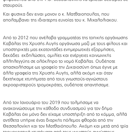
σταυρούς.
Και φυσικα δεν ειναι μονον ο κ. Ματθαιοπουλος, που
απολαμβανει της ιδιαιτερης ευνοίας του κ. Μιχαλολιακου.
Από το 2012 που ανέλαβα γραμματέας της τοπικής οργάνωσης
Καβάλας της Χρυσής Αυγής οργάνωσα μαζί με τους φίλους και
υποστηρικτές μας εκατοντάδες ενημερωτικές εξορμήσεις,
δεκάδες εκδηλώσεις, ομιλίες και ενέργειες κοινωνικής
αλληλεγγύης σε ολόκληρο το νομό Καβάλας. Ουδέποτε
απασχολήσαμε ως γραφείο την Δικαιοσύνη όπως έγινε με
άλλα γραφεία της Χρυσής Αυγής, αλλά ακόμη και όταν
δεχτήκαμε χτυπήματα από τους γνωστούς-αγνώστους
ακροαριστερούς τρομοκράτες, ουδέποτε απαντήσαμε.
Από τον Ιανουάριο του 2019 που τολμήσαμε να
ανακοινώσουμε την κάθοδο συνδυασμού για τον δήμο
Καβάλας όχι μόνο δεν είχαμε υποστήριξη από το κόμμα, αλλά
αντίθετα υπήρχε ένας διαρκής πόλεμος φθοράς από την
Θεσσαλονίκη και τον Ματθαιόπουλο. Ακόμη και μετά από τρία
τρομοκρατικά χτυπήματα από τους γνωστούς-αγνώστους