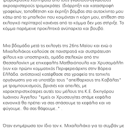
ακροαριστερούς τρομοκράτες (διάρρηξη και καταστροφή
γραφείων, τοποθέτηση και έκρηξη βόμβας στο αυτοκίνητο μου
κάτω από το μπαλκόνι που κοιμόνταν η κόρη μου, επίθεση στο
εκλογικό περίπτερο) κανένας από το κόμμα δεν μας στήριξε. Το
κόμμα παρέμεινε προκλητικά ανύπαρκτο και βουβό.
Μια βδομάδα μετά τις εκλογές της 26ης Μαίου και ενώ ο
Μιχαλολιάκος καλούσε σε πανστρατιά και συστράτευση
φίλους και υποστηρικές, ομάδα στελεχών από την
Θεσσαλονίκη με επικεφαλής Ματθαιόπουλο και Χρυσομάλλη
(νυν και πρώην κομματικός Περιφερειάρχης στην Βόρεια
Ελλάδα. αντίστοιχα) κατέφθασε στα γραφεία της τοπικής
οργάνωσης για να υποτάξει τους "απείθαρχους της Καβάλας"
με τραμπουκισμούς, βρισιές και απειλές, με
χαρακτηριστικότερες αυτές του μέλους της Κ.Ε. δικηγόρου
Ιωάννου Άγγελου "εμείς οι Χρυσαυγίτες σπάμε κεφάλια
κανονικά θα πρέπει να σας σπάσουμε τα κεφάλια και να
φύγουμε.. θα σας θάψουμε.." .
Όταν ενημέρωσα τον ίδιο τον κ. Μιχαλολιάκο για το συμβάν με