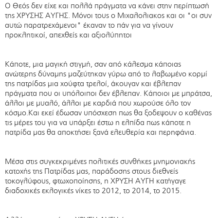
Ο Θεός δεν είχε και πολλά πράγματα να κάνει στην περίπτωσή
της ΧΡΥΣΗΣ ΑΥΓΗΣ. Μόνοι τους ο Μιχαλολιακος και οι "οι συν
αυτώ παρατρεχάμενοι" έκαναν το πάν για να γίνουν
προκλητικοί, απεχθείς και αξιολύπητοι
Κάποτε, μια μαγική στιγμή, σαν από κάλεσμα κάποιας
ανώτερης δύναμης μαζεύτηκαν γύρω από το λαβωμένο κορμί
της πατρίδας μια χούφτα τρελοί, άκουγαν και έβλεπαν
πράγματα που οι υπόλοιποι δεν έβλεπαν. Κάποιοι με μπράτσα,
άλλοι με μυαλό, άλλοι με καρδιά που χωρούσε όλο τον
κόσμο.Και εκεί έδωσαν υπόσχεση πως θα ξοδεψουν ο καθένας
τις μέρες του για να υπάρξει έστω η ελπίδα πως κάποτε η
πατρίδα μας θα αποκτήσει ξανά ελευθερία και περηφάνια.
Μέσα στις συγκεκριμένες πολιτικές συνθήκες μνημονιακής
κατοχής της Πατρίδας μας, παράδοσης στους διεθνείς
τοκογλύφους, φτωχοποίησης, η ΧΡΥΣΗ ΑΥΓΗ κατήγαγε
διαδοχικές εκλογικές νίκες το 2012, το 2014, το 2015.