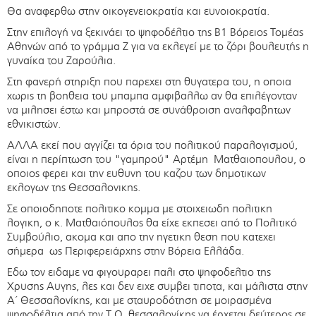
Θα αναφερθω στην οικογενειοκρατία και ευνοιοκρατία.
Στην επιλογή να ξεκινάει το ψηφοδέλτιο της Β1 Βόρειος Τομέας
Αθηνών από το γράμμα Ζ για να εκλεγεί με το ζόρι βουλευτής η
γυναίκα του Ζαρούλια.
Στη φανερή στηριξη που παρεχει στη θυγατερα του, η οποια
χωρις τη βοηθεια του μπαμπα αμφιβαλλω αν θα επιλέγονταν
να μιλησει έστω και μπροστά σε συνάθροιση αναλφαβητων
εθνικιστών.
ΑΛΛΑ εκεί που αγγίζει τα όρια του πολιτικού παραλογισμού,
είναι η περίπτωση του "γαμπρού" Αρτέμη Ματθαιοπουλου, ο
οποιος φερει και την ευθυνη του καζου των δημοτικων
εκλογων της Θεσσαλονικης.
Σε οποιοδηποτε πολιτικο κομμα με στοιχειωδη πολιτικη
λογικη, ο κ. Ματθαιόπουλος θα είχε εκπεσει από το Πολιτικό
Συμβούλιο, ακομα και απο την ηγετικη θεση που κατεχει
σήμερα ως Περιφερειάρχης στην Βόρεια Ελλάδα.
Εδω τον ειδαμε να φιγουραρει παλι στο ψηφοδελτιο της
Χρυσης Αυγης, λες και δεν ειχε συμβει τιποτα, και μάλιστα στην
Α΄ Θεσσαλονίκης, και με σταυροδότηση σε μοιρασμένα
ψηφοδέλτια από την Τ.Ο. θεσσαλονίκης να έρχεται δεύτερος σε