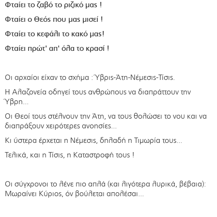
Φταίει το ζαβό το ριζικό μας !
Φταίει ο Θεός που μας μισεί !
Φταίει το κεφάλι το κακό μας!
Φταίει πρώτ' απ' όλα το κρασί !
Οι αρχαίοι είχαν το σχήμα : Ύβρις-Άτη-Νέμεσις-Τίσις.
Η Αλαζονεία οδηγεί τους ανθρώπους να διαπράττουν την
Ύβρη...
Οι Θεοί τους στέλνουν την Άτη, να τους θολώσει το νου και να
διαπράξουν χειρότερες ανοησίες...
Κι ύστερα έρχεται η Νέμεσις, δηλαδή η Τιμωρία τους...
Τελικά, και η Τίσις, η Καταστροφή τους !
Οι σύγχρονοι το λένε πιο απλά (και λιγότερα λυρικά, βέβαια):
Μωραίνει Κύριος, όν βούλεται απολέσαι...