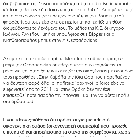
διαβεβαίωσε ότι "είναι απαράδεκτο αυτό που συνέβη και τους
κάλεσε τηλεφωνικά ο ίδιος και τους επίπληξε". Δύο μέρες μετά
και η ανακοίνωση των πρώτων ονομάτων του βουλευτικού
ψηφοδελτίου τους έβρισκε σε περίοπτη και εκλέξιμη θέση
διαψεύδοντας τα λεγόμενα του. Το μέλος της Κ.Ε. δικηγόρο
Ιωάννου Άγγελου μπήκε υποψήφιος στις Σέρρες και ο
Ματθαιόπουλος μπήκε στην Α΄Θεσσαλονίκης.
Ακόμη και η περιοδεία του κ. Μιχαλολιάκου περιορίστηκε
μέχρι την Θεσσαλονίκη σε ελεγχόμενες συγκεντρώσεις και
μόνο για την στήριξη των εκλεκτών της οικογένειας με σκοπό να
τους προωθήσει. Στην Καβάλα την ίδια ώρα που παρελαύναν
για δεύτερη φορά όλοι οι πολιτικοί αρχηγοί, ο ίδιος είχε να
εμφανιστεί από το 2011 και στην Θράκη δεν την έχει
επισκεφθεί ποτέ παρόλο την "πονάει" και την νοιάζεται πολύ
στα άρθρα του.
Είναι πλέον ξεκάθαρο ότι πρόκειται για μια κλειστή
οικογενειακή ομάδα (οικογενειακή συμμορία) που προωθεί
επιτακτικά και αποκλειστικά τα στενά της συμφέροντα, χωρίς