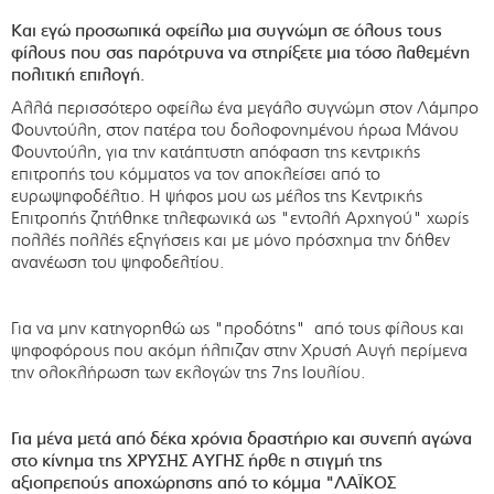
Και εγώ προσωπικά οφείλω μια συγνώμη σε όλους τους
φίλους που σας παρότρυνα να στηρίξετε μια τόσο λαθεμένη
πολιτική επιλογή.
Αλλά περισσότερο οφείλω ένα μεγάλο συγνώμη στον Λάμπρο
Φουντούλη, στον πατέρα του δολοφονημένου ήρωα Μάνου
Φουντούλη, για την κατάπτυστη απόφαση της κεντρικής
επιτροπής του κόμματος να τον αποκλείσει από το
ευρωψηφοδέλτιο. Η ψήφος μου ως μέλος της Κεντρικής
Επιτροπής ζητήθηκε τηλεφωνικά ως "εντολή Αρχηγού" χωρίς
πολλές πολλές εξηγήσεις και με μόνο πρόσχημα την δήθεν
ανανέωση του ψηφοδελτίου.
Για να μην κατηγορηθώ ως "προδότης" από τους φίλους και
ψηφοφόρους που ακόμη ήλπιζαν στην Χρυσή Αυγή περίμενα
την ολοκλήρωση των εκλογών της 7ης Ιουλίου.
Για μένα μετά από δέκα χρόνια δραστήριο και συνεπή αγώνα
στο κίνημα της ΧΡΥΣΗΣ ΑΥΓΗΣ ήρθε η στιγμή της
αξιοπρεπούς αποχώρησης από το κόμμα "ΛΑΪΚΟΣ