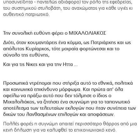
υποσυνείδητα - παντελώς αδιάφορο) τον ρόλο της εφεδρείας,
του συστημικού στυλοβάτη, του αναχώματος για κάθε υγιές κι
αυθεντικό πατριωτικό.
Την συνολική ευθύνη φέρει ο ΜΙΧΑΛΟΛΙΑΚΟΣ
Διότι, όταν κουμαντάρεις ένα κόμμα, ως Πατριάρχης και ως
απόλυτος Κυρίαρχος, τότε μοιραία φορτώνεσαι και το
σύνολο της ευθύνης,
Και για τις Νικες και για την Ηττα ...
Προσωπικά ντρέπομαι που στήριξα αυτό το εθνικά, πολιτικά
και κοινωνικά επικίνδυνο μόρφωμα. Και πρώτα απ' όλα
οφείλω να πράξω αυτό που δεν τόλμησε ο ίδιος ο
Μιχαλολιάκος, να ζητήσει ένα συγνώμη για το ταπεινωτικό
αποτέλεσμα των τελευταίων εκλογών που ήταν συνέπεια των
δικών του λανθασμένων επιλογών και αποφάσεων.
Πολλές φορές η συγνώμη απαιτεί περισσότερο θάρρος από μια
κενή δήλωση για να καλυφθεί το επικοινωνιακό κενό.