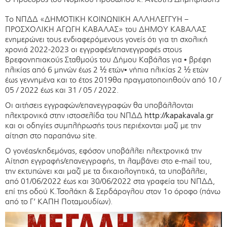
Tο ΝΠΔΔ «ΔΗΜΟΤΙΚΗ ΚΟΙΝΩΝΙΚΗ ΑΛΛΗΛΕΓΓΥΗ –
ΠΡΟΣΧΟΛΙΚΗ ΑΓΩΓΗ ΚΑΒΑΛΑΣ» του ΔΗΜΟΥ ΚΑΒΑΛΑΣ
ενημερώνει τους ενδιαφερόμενους γονείς ότι για τη σχολική
χρονιά 2022-2023 οι εγγραφές/επανεγγραφές στους
Βρεφονηπιακούς Σταθμούς του Δήμου Καβάλας για • βρέφη
ηλικίας από 6 μηνών έως 2 ½ ετών• νήπια ηλικίας 2 ½ ετών
έως γεννημένα και το έτος 2019θα πραγματοποιηθούν από 10 /
05 / 2022 έως και 31 / 05 / 2022.
Οι αιτήσεις εγγραφών/επανεγγραφών θα υποβάλλονται
ηλεκτρονικά στην ιστοσελίδα του ΝΠΔΔ
http://kapakavala.gr
και οι οδηγίες συμπλήρωσής τους περιέχονται μαζί με την
αίτηση στο παραπάνω site.
Ο γονέας/κηδεμόνας, εφόσον υποβάλλει ηλεκτρονικά την
Αίτηση εγγραφής/επανεγγραφής, τη λαμβάνει στο e-mail του,
την εκτυπώνει και μαζί με τα δικαιολογητικά, τα υποβάλλει,
από 01/06/2022 έως και 30/06/2022 στα γραφεία του ΝΠΔΔ,
επί της οδού Κ.Τσολάκη & Σερδάρογλου στον 1ο όροφο (πάνω
από το Γ’ ΚΑΠΗ Ποταμουδίων).