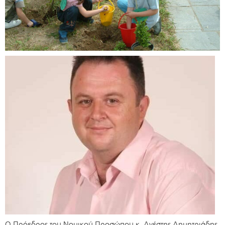
Ο Πρόεδρος του Νομικού Προσώπου κ. Ανέστης Δημητριάδης