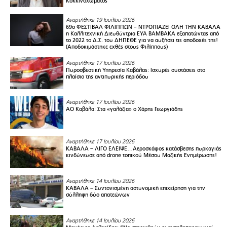
Κοκκινοχώματος”
Αναρτήθηκε 19 Ιουλίου 2026
69ο ΦΕΣΤΙΒΑΛ ΦΙΛΙΠΠΩΝ – ΝΤΡΟΠΙΑΖΕΙ ΟΛΗ ΤΗΝ ΚΑΒΑΛΑ
η Καλλιτεχνική Διευθύντρια ΕΥΑ ΒΑΜΒΑΚΑ εξαπατώντας από
το 2022 το Δ.Σ. του ΔΗΠΕΘΕ για να αυξήσει τις αποδοχές της!
(Αποδοκιμάστηκε εχθές στους Φιλίππους)
Αναρτήθηκε 17 Ιουλίου 2026
Πυροσβεστική Υπηρεσία Καβάλας: Ισχυρές συστάσεις στο
πλαίσιο της αντιπυρικής περιόδου
Αναρτήθηκε 17 Ιουλίου 2026
ΑΟ Καβάλα: Στα «γαλάζια» ο Χάρης Γεωργιάδης
Αναρτήθηκε 17 Ιουλίου 2026
ΚΑΒΑΛΑ – ΛΙΓΟ ΕΛΕΙΨΕ…Αεροσκάφος κατάσβεσης πυρκαγιάς
κινδύνευσε από drone τοπικού Μέσου Μαζικής Ενημέρωσης!
Αναρτήθηκε 14 Ιουλίου 2026
ΚΑΒΑΛΑ – Συντονισμένη αστυνομική επιχείρηση για την
σύλληψη δύο απατεώνων
Αναρτήθηκε 14 Ιουλίου 2026