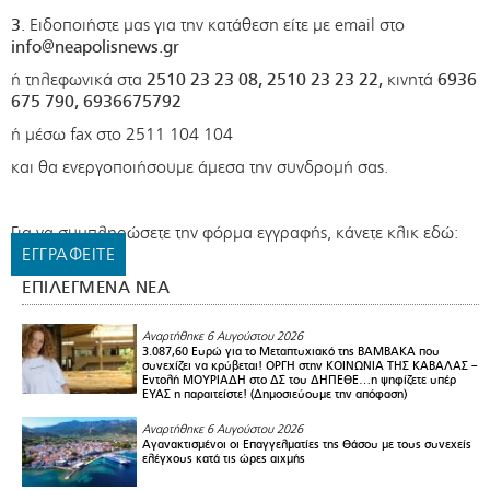
3.
Ειδοποιήστε μας για την κατάθεση είτε με email στο
info@neapolisnews.gr
ή τηλεφωνικά στα
2510 23 23 08,
2510 23 23 22,
κινητά
6936
675 790, 6936675792
ή μέσω fax στο 2511 104 104
και θα ενεργοποιήσουμε άμεσα την συνδρομή σας.
Για να συμπληρώσετε την φόρμα εγγραφής, κάνετε κλικ εδώ:
ΕΓΓΡΑΦΕΙΤΕ
ΕΠΙΛΕΓΜΕΝΑ ΝΕΑ
Αναρτήθηκε 6 Αυγούστου 2026
3.087,60 Ευρώ για το Μεταπτυχιακό της ΒΑΜΒΑΚΑ που
συνεχίζει να κρύβεται! ΟΡΓΗ στην ΚΟΙΝΩΝΙΑ ΤΗΣ ΚΑΒΑΛΑΣ –
Εντολή ΜΟΥΡΙΑΔΗ στο ΔΣ του ΔΗΠΕΘΕ…η ψηφίζετε υπέρ
ΕΥΑΣ η παραιτείστε! (Δημοσιεύουμε την απόφαση)
Αναρτήθηκε 6 Αυγούστου 2026
Αγανακτισμένοι οι Επαγγελματίες της Θάσου με τους συνεχείς
ελέγχους κατά τις ώρες αιχμής