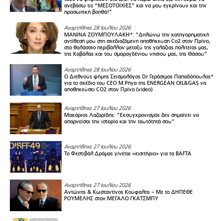
ανεβάσω τις “ΜΕΣΟΤΟΙΧΙΕΣ” και να μου εγκρίνουν και την
προσωπική βοηθό!”
Αναρτήθηκε 28 Ιουλίου 2026
ΜΑΝΙΝΑ ΖΟΥΜΠΟΥΛΑΚΗ*: “Δηλώνω την κατηγορηματική
αντίθεσή μου στη σχεδιαζόμενη αποθήκευση Co2 στον Πρίνο,
στο θαλάσσιο περιβάλλον μεταξύ της γαλάζιας πολιτείας μας,
της Καβάλας και του σμαραγδένιου νησιού μας, της Θάσου”
Αναρτήθηκε 28 Ιουλίου 2026
Ο Διεθνούς φήμης Σεισμολόγος Dr Γεράσιμος Παπαδόπουλος*
για το σχέδιο του CEO M.Ρήγα της ENERGEAN OIL&GAS να
αποθηκεύσει CO2 στον Πρίνο (video)
Αναρτήθηκε 27 Ιουλίου 2026
Μακάριος Λαζαρίδης: “Εκσυγχρονισμός δεν σημαίνει να
απαρνείσαι την ιστορία και την ταυτότητά σου”
Αναρτήθηκε 27 Ιουλίου 2026
Το Φεστιβάλ Δράμας γίνεται «εισιτήριο» για τα BAFTA
Αναρτήθηκε 27 Ιουλίου 2026
Αντώνης & Κωσταντίνος Κούφαλης – Με το ΔΗΠΕΘΕ
ΡΟΥΜΕΛΗΣ στον ΜΕΓΑΛΟ ΓΚΑΤΣΜΠΥ