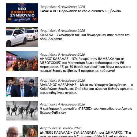
Αναρτήθηκε 5 Αυγούστου 2026
KAVALA BC: Παρουσίασε το νέο Διοικητικό Συμβούλιο
Αναρτήθηκε 5 Αυγούστου 2026
ΚΑΒΑΛΑ – Συνύπαρξη ταξί και λεωφορείων στην πιάτσα της
οδού Δοϊράνης
Αναρτήθηκε 5 Αυγούστου 2026
ΔΗΜΟΣ ΚΑΒΑΛΑΣ – 37χιλ ευρώ στην ΒΑΜΒΑΚΑ για τις
ΜΕΣΟΤΟΙΧΙΕΣ στο Momentum Space (πλυσταριό στην Ελ.
Δημοκρατίας 47) με 50 θεατές (sold out!) και λόγω ασανσέρ οι
ηρωικοί θεατές ανέβηκαν 5 ορόφους με καύσωνα!
Αναρτήθηκε 5 Αυγούστου 2026
ΜΑΚΑΡΙΟΣ ΛΑΖΑΡΙΔΗΣ – Μετά την Υπουργό Οικογένειας …ο
Καβαλιώτης βουλευτής ζητά εδώ και τώρα να δοθούν χρήματα
στους πληγέντες αγρότες
Αναρτήθηκε 4 Αυγούστου 2026
Η εμβληματική τραγωδία «ΠΕΡΣΕΣ» του Αισχύλου στο Αρχαίο
Θέατρο Φιλίππων
Αναρτήθηκε 31 Ιουλίου 2026
ΔΗΠΕΘΕ ΚΑΒΑΛΑΣ – ΕΥΑ ΒΑΜΒΑΚΑ προς ΔΗΜΑΡΧΟ: “Πες
τους να ψηφίσουν στο Δ.Σ. να πάρω άλλα 6,2 χιλ ευρώ να