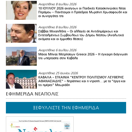
Αναρτήθηκε 8 Ιουλίου 2026
10 ΙΟΥΛΙΟΥ 2026 ανοίγουν οι Παιδικές Κατασκηνώσεις Νέας
Περάμου – Πανέτοιμοι η Πρόεδρος Μυρσίνη Χρυσαφούδη και
οι συνεργάτες της
Αναρτήθηκε 8 Ιουλίου 2026
Σάββας Μιχαηλίδης – Οι αλλαγές σε Αντιδημάρχους και
Εντεταλμένους Συμβούλους του Δήμου Νέστου (Αναλυτικά
ονόματα και οι έμμισθες θέσεις)
Αναρτήθηκε 6 Ιουλίου 2026
Μάιος Μήνας Μετρήσεων Greece 2026 – H έγκαιρη διάγνωση
της υπέρτασης στην Καβάλα
Αναρτήθηκε 25 Ιουνίου 2026
ΚΑΒΑΛΑ – ΕΓΚΑΙΝΙΑ “ΚΕΝΤΡΟΥ ΠΟΛΙΤΙΣΜΟΥ ΛΕΥΘΕΡΗΣ
ΑΘΑΝΑΣΙΑΔΗΣ” – Ντράπηκε και η ντροπή… με τα “έργα και
τις ημέρες” Μουριάδη
ΕΦΗΜΕΡΙΔΑ ΝΕΑΠΟΛΙΣ
ΞΕΦΥΛΛΙΣΤΕ ΤΗΝ ΕΦΗΜΕΡΙΔΑ