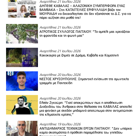
Αναρτήθηκε 21 Ιουλίου 2026
ΔΗΠΕΘΕ ΚΑΒΑΛΑΣ – ΑΛΑΖΟΝΙΚΗ ΣΥΜΠΕΡΙΦΟΡΑ ΕΥΑΣ
ΒΑΜΒΑΚΑ – Στις ΚΑΤΑΓΓΕΛΙΕΣ ΕΡΙΦΥΛΛΙΔΗ βάζει τον
ΜΟΥΡΙΑΔΗ να δικαιολογήσει ότι δεν εξαπάτησε το Δ.Σ. για να
πάρει αύξηση στο μισθό της!
Αναρτήθηκε 21 Ιουλίου 2026
ΑΓΡΟΤΙΚΟΣ ΣΥΛΛΟΓΟΣ ΠΑΓΓΑΙΟY: “Το αμπέλι μας χρειάζεται
τη φροντίδα και τη φωνή μας”
Αναρτήθηκε 21 Ιουλίου 2026
Κακοκαιρία με ζημιές σε Δράμα, Καβάλα και Κομοτηνή
Αναρτήθηκε 20 Ιουλίου 2026
ΝΕΣΤΟΣ ΧΡΥΣΟΥΠΟΛΗΣ: Σημαντική ενίσχυση της αμυντικής
γραμμής με Παντεκίδη
Αναρτήθηκε 20 Ιουλίου 2026
Ελσόν Ζγκούρη: “Γιατί αποκρύπτουν πως η αποθήκευση
Διοξειδίου του Άνθρακα στην θάλασσα της ΚΑΒΑΛΑΣ αποτελεί
μια φενάκη με σχεδόν μηδαμινό αποτύπωμα στην αντιμετώπιση
της κλιματικής κρίσης;”
Αναρτήθηκε 19 Ιουλίου 2026
ΑΝΤΙΔΗΜΑΡΧΟΣ ΤΕΧΝΙΚΩΝ ΕΡΓΩΝ ΠΑΓΓΑΙΟΥ: “Δεν υπάρχει
καμία σκοπιμότητα ή πρόθεση παραμέλησης του γηπέδου