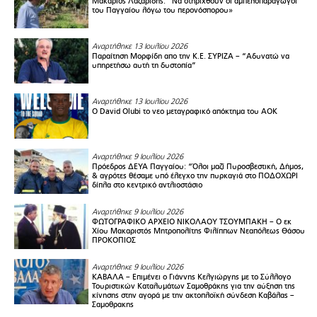
Μακάριος Λαζαρίδης: “Να στηριχθούν οι αμπελοπαραγωγοί
του Παγγαίου λόγω του περονόσπορου»
Αναρτήθηκε 13 Ιουλίου 2026
Παραίτηση Μορφίδη απο την Κ.Ε. ΣΥΡΙΖΑ – “Αδυνατώ να
υπηρετήσω αυτή τη δυστοπία”
Αναρτήθηκε 13 Ιουλίου 2026
Ο David Olubi το νεο μεταγραφικό απόκτημα του ΑΟΚ
Αναρτήθηκε 9 Ιουλίου 2026
Πρόεδρος ΔΕΥΑ Παγγαίου: “Όλοι μαζί Πυροσβεστική, Δήμος,
& αγρότες θέσαμε υπό έλεγχο την πυρκαγιά στο ΠΟΔΟΧΩΡΙ
δίπλα στο κεντρικό αντλιοστάσιο
Αναρτήθηκε 9 Ιουλίου 2026
ΦΩΤΟΓΡΑΦΙΚΟ ΑΡΧΕΙΟ ΝΙΚΟΛΑΟΥ ΤΣΟΥΜΠΑΚΗ – Ο εκ
Χίου Μακαριστός Μητροπολίτης Φιλίππων Νεαπόλεως Θάσου
ΠΡΟΚΟΠΙΟΣ
Αναρτήθηκε 9 Ιουλίου 2026
ΚΑΒΑΛΑ – Επιμένει ο Γιάννης Κελγιώργης με το Σύλλογο
Τουριστικών Καταλυμάτων Σαμοθράκης για την αύξηση της
κίνησης στην αγορά με την ακτοπλοϊκή σύνδεση Καβάλας –
Σαμοθρακης