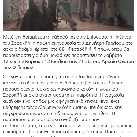
Μετά την θριαμβευτική κάθοδό της στην Επίδαυρο, η Ηλέκτρα
του Σοφοκλή, η πρώτη σκηνοθεσία του
Δημήτρη Τάρλοου
στο
ο
αρχαίο δράμα, έρχεται στο 68
Φεστιβάλ Φιλίππων, όπου θα
παρουσιαστεί για δύο μοναδικές παραστάσεις το
Σάββατο
12
και την
Κυριακή 13 Ιουλίου στις 21.30, στο Αρχαίο Θέατρο
των Φιλίππων.
Σε έναν κόσμο που μαστίζεται από ολοκληρωτισμούς και
κοινωνική αδικία, σε μια εποχή όπου η βία και η εκδίκηση
παρουσιάζονται συχνά ως «αναγκαίο κακό», η
του
Ηλέκτρα
Σοφοκλή αποκτά ανατριχιαστική επικαιρότητα. Η τραγωδία
αυτή δεν είναι απλώς μια αφήγηση εκδίκησης· είναι ένας
καθρέφτης των ανθρώπινων διλημμάτων, της διαχρονικής
σύγκρουσης ανάμεσα στη δικαιοσύνη και την ηθική. Η
παράστασή μας στοχεύει να αναδείξει αυτή την
πολυπλοκότητα, καλώντας το κοινό να αναμετρηθεί με κρίσιμα
ερωτήματα: Τι σημαίνει «αποκαθιστώ το δίκαιο»; Ποιο είναι το