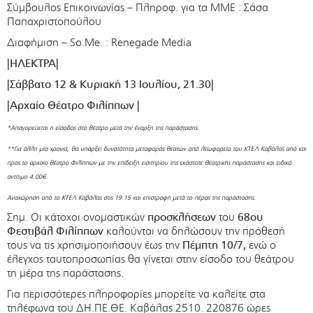
Σύμβουλος Επικοινωνίας – Πληροφ. για τα ΜΜΕ : Σάσα
Παπαχριστοπούλου
Διαφήμιση – So.Me. : Renegade Media
|ΗΛΕΚΤΡΑ|
|Σάββατο 12 & Κυριακή 13 Ιουλίου, 21.30|
|Αρχαίο Θέατρο Φιλίππων |
*
Απαγορεύεται η είσοδος στο θέατρο μετά την έναρξη της παράστασης.
**Για άλλη μία χρονιά, θα υπάρξει δυνατότητα μεταφοράς θεατών από λεωφορείο του ΚΤΕΛ Καβάλας από και
προς το αρχαίο θέατρο Φιλίππων με την επίδειξη εισιτηρίου της εκάστοτε θεατρικής παράστασης και ειδικό
αντίτιμο 4.00€.
Αναχώρηση από το ΚΤΕΛ Καβάλας στις 19.15 και επιστροφή μετά το πέρας της παράστασης.
Σημ. Οι κάτοχοι ονομαστικών
προσκλήσεων
του
68ου
Φεστιβάλ Φιλίππων
καλούνται να δηλώσουν την πρόθεσή
τους να τις χρησιμοποιήσουν έως την
Πέμπτη 10/7,
ενώ ο
έλεγχος ταυτοπροσωπίας θα γίνεται στην είσοδο του θεάτρου
τη μέρα της παράστασης.
Για περισσότερες πληροφορίες μπορείτε να καλείτε στα
τηλέφωνα του ΔΗ.ΠΕ.ΘΕ. Καβάλας 2510. 220876 ώρες