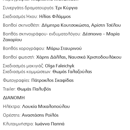
Συνεργάτις δραματουργός:
Έρι Κύργια
Σχεδιασμός Ήχου:
Ηλίας Φλάμμος
Βοηθοί σκηνοθέτη:
Δήμητρα Κουτσοκώστα, Αρίστη Τσέλου
Βοηθός σκηνογράφου- ενδυματολόγου:
Δέσποινα – Μαρία
Ζαχαρίου
Βοηθός χορογράφου:
Μάρω Σταυρινού
Βοηθοί φωτιστή:
Χάρης Δάλλας, Ναυσικά Χριστοδουλάκου
Σχεδιασμός μακιγιάζ:
Olga Faleichyk
Σχεδιασμός κομμώσεων:
Θωμάς Γαλαζούλας
Φωτογραφίες:
Πάτροκλος Σκαφίδας
Trailer:
Θωμάς Παλυβός
ΔΙΑΝΟΜΗ
Ηλέκτρα:
Λουκία Μιχαλοπούλου
Ορέστης:
Αναστάσης Ροϊλός
Κλυταιμνήστρα:
Ιωάννα Παππά