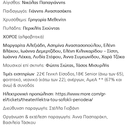
Αίγισθος:
Νικόλας Παπαγιάννης
Παιδαγωγός:
Γιάννης Αναστασάκης
Χρυσόθεμις:
Γρηγορία Μεθενίτη
Πυλάδης:
Περικλής Σιούντας
ΧΟΡΟΣ
(αλφαβητικά)
Μαργαρίτα Αλεξιάδη, Ασημίνα Αναστασοπούλου, Ελένη
Βλάχου, Ιωάννα Δεμερτζίδου, Ελένη Κιλινκαρίδου – Σίστη,
Ιωάννα Λέκκα, Λυδία Στέφου, Άννα Συμεωνίδου, Χαρά Τζόκα
Μουσικοί επί σκηνής:
Φώτης Σιώτας, Τάσος Μισυρλής
Τιμές εισιτηρίων
: 22€ Γενική Είσοδος,18€ Senior (άνω των 65),
φοιτητικό, νεανικό (κάτω των 22), ανέργων, ΑμεΑ ** (67% και
άνω) & συνοδός
Ηλεκτρονική προπώληση
:
https://www.more.com/gr-
el/tickets/theater/ilektra-tou-sofokli-periodeia/
Διεύθυνση παραγωγής: Στέλλα Γιοβάνη
Οργάνωση & εκτέλεση παραγωγής: Άννα Πασπαράκη,
Βασιλεία Τάσκου