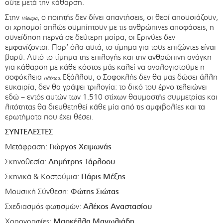
ούτε μετά την κάθαρση.
Στην
, ο ποιητής δεν δίνει απαντήσεις, οι θεοί απουσιάζουν,
Ηλέκτρα
οι χρησμοί απλώς συμπίπτουν με τις ανθρώπινες αποφάσεις, η
συνείδηση περνά σε δεύτερη μοίρα, οι Ερινύες δεν
εμφανίζονται. Παρ’ όλα αυτά, το τίμημα για τους επιζώντες είναι
βαρύ. Αυτό το τίμημα της επιλογής και την ανθρώπινη ανάγκη
για κάθαρση με κάθε κόστος μάς καλεί να αναλογιστούμε η
σοφόκλεια
Εξάλλου, ο Σοφοκλής δεν θα μας δώσει άλλη
Ηλέκτρα.
ευκαιρία, δεν θα γράψει τριλογία: το δικό του έργο τελειώνει
εδώ – εντός αυτών των 1.510 στίχων θαυμαστής συμμετρίας και
λιτότητας θα διευθετηθεί κάθε μία από τις αμφιβολίες και τα
ερωτήματα που έχει θέσει.
ΣΥΝΤΕΛΕΣΤΕΣ
Μετάφραση:
Γιώργος Χειμωνάς
Σκηνοθεσία:
Δημήτρης Τάρλοου
Σκηνικά & Κοστούμια:
Πάρις Μέξης
Μουσική Σύνθεση:
Φώτης Σιώτας
Σχεδιασμός φωτισμών:
Αλέκος Αναστασίου
Χορογραφίες:
Μαρκέλλα Μανωλιάδη