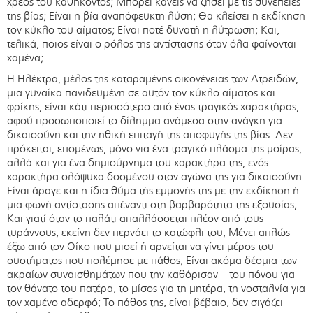
χρέος του καθήκοντος; Μπορεί κανείς να ζήσει με τις συνέπειες
της βίας; Είναι η βία αναπόφευκτη λύση; Θα κλείσει η εκδίκηση
τον κύκλο του αίματος; Είναι ποτέ δυνατή η λύτρωση; Και,
τελικά, ποιος είναι ο ρόλος της αντίστασης όταν όλα φαίνονται
χαμένα;
Η Ηλέκτρα, μέλος της καταραμένης οικογένειας των Ατρειδών,
μια γυναίκα παγιδευμένη σε αυτόν τον κύκλο αίματος και
φρίκης, είναι κάτι περισσότερο από ένας τραγικός χαρακτήρας,
αφού προσωποποιεί το δίλημμα ανάμεσα στην ανάγκη για
δικαιοσύνη και την ηθική επιταγή της αποφυγής της βίας. Δεν
πρόκειται, επομένως, μόνο για ένα τραγικό πλάσμα της μοίρας,
αλλά και για ένα δημιούργημα του χαρακτήρα της, ενός
χαρακτήρα ολόψυχα δοσμένου στον αγώνα της για δικαιοσύνη.
Είναι άραγε και η ίδια θύμα τής εμμονής της με την εκδίκηση ή
μια φωνή αντίστασης απέναντι στη βαρβαρότητα της εξουσίας;
Και γιατί όταν το παλάτι απαλλάσσεται πλέον από τους
τυράννους, εκείνη δεν περνάει το κατώφλι του; Μένει απλώς
έξω από τον Οίκο που μισεί ή αρνείται να γίνει μέρος του
συστήματος που πολέμησε με πάθος; Είναι ακόμα δέσμια των
ακραίων συναισθημάτων που την καθόρισαν – του πόνου για
τον θάνατο του πατέρα, το μίσος για τη μητέρα, τη νοσταλγία για
τον χαμένο αδερφό; Το πάθος της, είναι βέβαιο, δεν σιγάζει