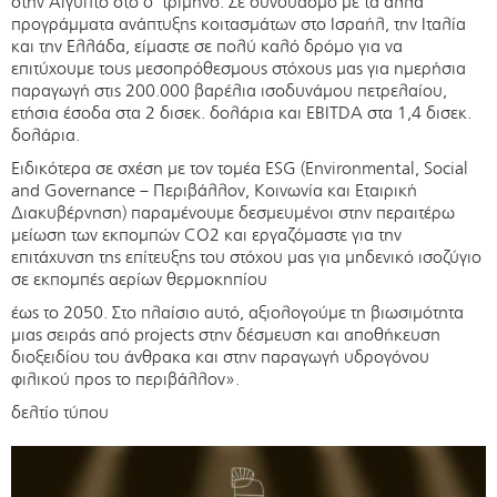
στην Αίγυπτο στο δ΄ τρίμηνο. Σε συνδυασμό με τα άλλα
προγράμματα ανάπτυξης κοιτασμάτων στο Ισραήλ, την Ιταλία
και την Ελλάδα, είμαστε σε πολύ καλό δρόμο για να
επιτύχουμε τους μεσοπρόθεσμους στόχους μας για ημερήσια
παραγωγή στις 200.000 βαρέλια ισοδυνάμου πετρελαίου,
ετήσια έσοδα στα 2 δισεκ. δολάρια και EBITDA στα 1,4 δισεκ.
δολάρια.
Ειδικότερα σε σχέση με τον τομέα ESG (Environmental, Social
and Governance – Περιβάλλον, Κοινωνία και Εταιρική
Διακυβέρνηση) παραμένουμε δεσμευμένοι στην περαιτέρω
μείωση των εκπομπών CO2 και εργαζόμαστε για την
επιτάχυνση της επίτευξης του στόχου μας για μηδενικό ισοζύγιο
σε εκπομπές αερίων θερμοκηπίου
έως το 2050. Στο πλαίσιο αυτό, αξιολογούμε τη βιωσιμότητα
μιας σειράς από projects στην δέσμευση και αποθήκευση
διοξειδίου του άνθρακα και στην παραγωγή υδρογόνου
φιλικού προς το περιβάλλον».
δελτίο τύπου