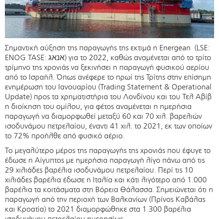
Σημαντική αύξηση της παραγωγής της εκτιμά η Energean (LSE:
ENOG TASE: אנאג) για το 2022, καθώς αναμένεται από το τρίτο
τρίμηνο της χρονιάς να ξεκινήσει η παραγωγή φυσικού αερίου
από το Ισραήλ. Όπως ανέφερε το πρωί της Τρίτης στην επίσημη
ενημέρωση του Ιανουαρίου (Trading Statement & Operational
Update) προς τα χρηματιστήρια του Λονδίνου και του Τελ Αβίβ
η διοίκηση του ομίλου, για φέτος αναμένεται η ημερήσια
παραγωγή να διαμορφωθεί μεταξύ 60 και 70 χιλ. βαρελιών
ισοδυνάμου πετρελαίου, έναντι 41 χιλ. το 2021, εκ των οποίων
το 72% προήλθε από φυσικό αέριο.
Το μεγαλύτερο μέρος της παραγωγής της χρονιάς που έφυγε το
έδωσε η Αίγυπτος με ημερήσια παραγωγή λίγο πάνω από τις
29 χιλιάδες βαρέλια ισοδυνάμου πετρελαίου. Περί τις 10
χιλιάδες βαρέλια έδωσε η Ιταλία και κάτι λιγότερο από 1.000
βαρέλια τα κοιτάσματα στη Βόρεια Θάλασσα. Σημειώνεται ότι η
παραγωγή από την περιοχή των Βαλκανίων (Πρίνος Καβάλας
και Κροατία) το 2021 διαμορφώθηκε στα 1.300 βαρέλια
ισοδυνάμου πετρελαίου ημερησίως.