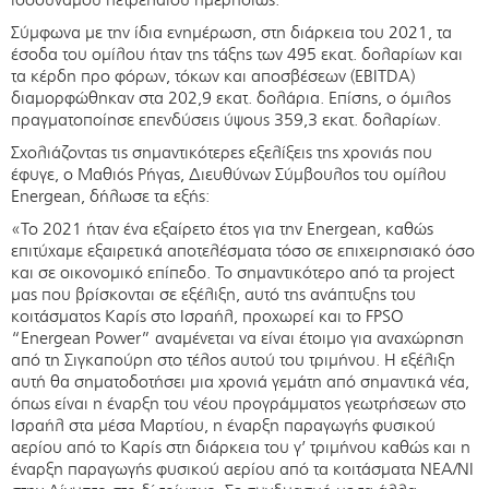
Σύμφωνα με την ίδια ενημέρωση, στη διάρκεια του 2021, τα
έσοδα του ομίλου ήταν της τάξης των 495 εκατ. δολαρίων και
τα κέρδη προ φόρων, τόκων και αποσβέσεων (EBITDA)
διαμορφώθηκαν στα 202,9 εκατ. δολάρια. Επίσης, ο όμιλος
πραγματοποίησε επενδύσεις ύψους 359,3 εκατ. δολαρίων.
Σχολιάζοντας τις σημαντικότερες εξελίξεις της χρονιάς που
έφυγε, ο Μαθιός Ρήγας, Διευθύνων Σύμβουλος του ομίλου
Energean, δήλωσε τα εξής:
«Το 2021 ήταν ένα εξαίρετο έτος για την Energean, καθώς
επιτύχαμε εξαιρετικά αποτελέσματα τόσο σε επιχειρησιακό όσο
και σε οικονομικό επίπεδο. Το σημαντικότερο από τα project
μας που βρίσκονται σε εξέλιξη, αυτό της ανάπτυξης του
κοιτάσματος Καρίς στο Ισραήλ, προχωρεί και το FPSO
“Energean Power” αναμένεται να είναι έτοιμο για αναχώρηση
από τη Σιγκαπούρη στο τέλος αυτού του τριμήνου. Η εξέλιξη
αυτή θα σηματοδοτήσει μια χρονιά γεμάτη από σημαντικά νέα,
όπως είναι η έναρξη του νέου προγράμματος γεωτρήσεων στο
Ισραήλ στα μέσα Μαρτίου, η έναρξη παραγωγής φυσικού
αερίου από το Καρίς στη διάρκεια του γ’ τριμήνου καθώς και η
έναρξη παραγωγής φυσικού αερίου από τα κοιτάσματα ΝΕΑ/ΝΙ