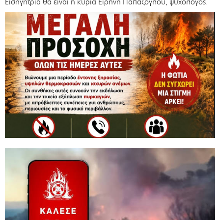
Εισηγήτρια θα είναι η κυρία Ειρήνη Παπάζογλου, ψυχολόγος.