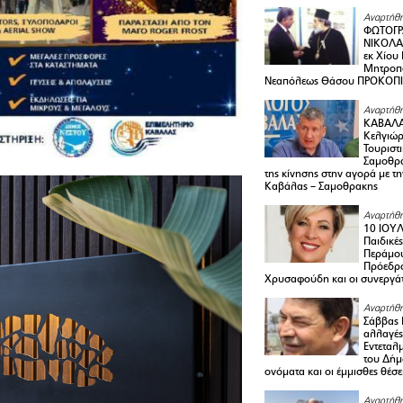
Αναρτήθη
ΦΩΤΟΓΡ
ΝΙΚΟΛΑ
εκ Χίου
Μητροπο
Νεαπόλεως Θάσου ΠΡΟΚΟΠ
Αναρτήθη
ΚΑΒΑΛΑ 
Κελγιώρ
Τουριστ
Σαμοθρά
της κίνησης στην αγορά με τ
Καβάλας – Σαμοθρακης
Αναρτήθη
10 ΙΟΥΛ
Παιδικέ
Περάμου
Πρόεδρ
Χρυσαφούδη και οι συνεργάτ
Αναρτήθη
Σάββας 
αλλαγές
Εντεταλ
του Δήμ
ονόματα και οι έμμισθες θέσε
Αναρτήθη