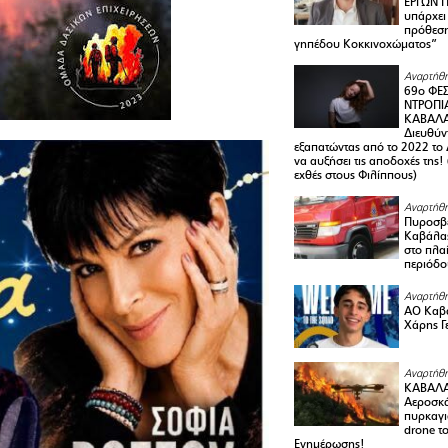
ΕΡΓΩΝ Π
υπάρχει
πρόθεση
γηπέδου Κοκκινοχώματος”
Αναρτήθη
69ο ΦΕΣ
ΝΤΡΟΠΙ
ΚΑΒΑΛΑ 
Διευθύ
εξαπατώντας από το 2022 το 
να αυξήσει τις αποδοχές της
εχθές στους Φιλίππους)
Αναρτήθη
Πυροσβε
Καβάλας
στο πλαί
περιόδο
Αναρτήθη
ΑΟ Καβά
Χάρης Γ
Αναρτήθη
ΚΑΒΑΛΑ
Αεροσκά
πυρκαγι
drone τ
Ενημέρωσης!