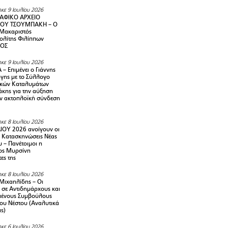
κε 9 Ιουλίου 2026
ΑΦΙΚΟ ΑΡΧΕΙΟ
ΟΥ ΤΣΟΥΜΠΑΚΗ – Ο
 Μακαριστός
λίτης Φιλίππων
ΙΟΣ
κε 9 Ιουλίου 2026
– Επιμένει ο Γιάννης
γης με το Σύλλογο
ικών Καταλυμάτων
κης για την αύξηση
ην ακτοπλοϊκή σύνδεση
κε 8 Ιουλίου 2026
ΙΟΥ 2026 ανοίγουν οι
ς Κατασκηνώσεις Νέας
 – Πανέτοιμοι η
ος Μυρσίνη
ες της
κε 8 Ιουλίου 2026
Μιχαηλίδης – Οι
 σε Αντιδημάρχους και
μένους Συμβούλους
ου Νέστου (Αναλυτικά
ις)
κε 6 Ιουλίου 2026