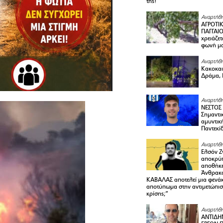
της!
Αναρτήθη
ΑΓΡΟΤΙ
ΠΑΓΓΑΙΟ
χρειάζετ
φωνή μ
Αναρτήθη
Κακοκαιρ
Δράμα, 
Αναρτήθη
ΝΕΣΤΟΣ
Σημαντι
αμυντικ
Παντεκί
Αναρτήθη
Ελσόν Ζγ
αποκρύπ
αποθήκε
Άνθρακα
ΚΑΒΑΛΑΣ αποτελεί μια φενά
αποτύπωμα στην αντιμετώπιση
κρίσης;”
Αναρτήθη
ΑΝΤΙΔΗ