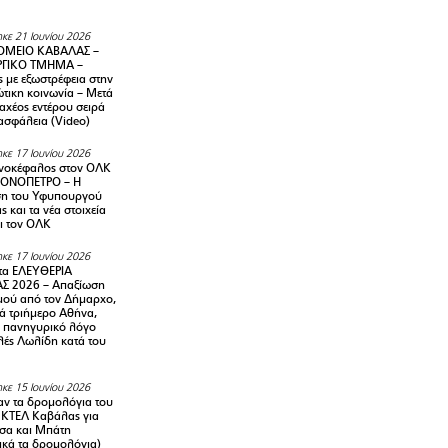
κε 21 Ιουνίου 2026
ΜΕΙΟ ΚΑΒΑΛΑΣ –
ΡΓΙΚΟ ΤΜΗΜΑ –
ς με εξωστρέφεια στην
τικη κοινωνία – Μετά
αχέος εντέρου σειρά
 ασφάλεια (Video)
κε 17 Ιουνίου 2026
νοκέφαλος στον ΟΛΚ
ΜΟΝΟΠΕΤΡΟ – Η
ση του Υφυπουργού
ς και τα νέα στοιχεία
ι τον ΟΛΚ
κε 17 Ιουνίου 2026
τα ΕΛΕΥΘΕΡΙΑ
Σ 2026 – Απαξίωση
μού από τον Δήμαρχο,
νά τριήμερο Αθήνα,
ν πανηγυρικό λόγο
λές Λωλίδη κατά του
κε 15 Ιουνίου 2026
αν τα δρομολόγια του
 ΚΤΕΛ Καβάλας για
σα και Μπάτη
ικά τα δρομολόγια)