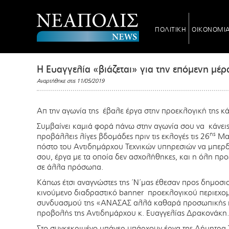
ΠΟΛΙΤΙΚΗ
ΟΙΚΟΝΟΜΙ
Η Ευαγγελία «βιάζεται» για την επόμενη μέ
Αναρτήθηκε στις 11/05/2019
Απ την αγωνία της έβαλε έργα στην προεκλογική της κά
Συμβαίνει καμιά φορά πάνω στην αγωνία σου να κάνεις
ης
προβάλλεις λίγες βδομάδες πριν τις εκλογές τις 26
Μαί
πόστο του Αντιδημάρχου Τεχνικών υπηρεσιών να μπερδε
σου, έργα με τα οποία δεν ασχολήθηκες, και η όλη προ
σε άλλα πρόσωπα.
Κάπως έτσι αναγνώστες της ΄Ν΄μας έθεσαν προς δημοσ
κινούμενο διαδραστικό banner προεκλογικού περιεχομ
συνδυασμού της «ΑΝΑΣΑΣ αλλά καθαρά προσωπικής π
προβολής της Αντιδημάρχου κ. Ευαγγελίας Δρακονάκη.
Στο συγκεκριμένο μπάνερ υπάρχουν έργα της Δήμητρα Τ