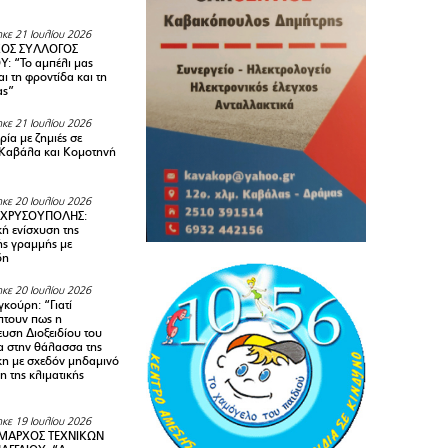
κε 21 Ιουλίου 2026
ΚΟΣ ΣΥΛΛΟΓΟΣ
Y: “Το αμπέλι μας
αι τη φροντίδα και τη
ας”
κε 21 Ιουλίου 2026
ία με ζημιές σε
Καβάλα και Κομοτηνή
κε 20 Ιουλίου 2026
 ΧΡΥΣΟΥΠΟΛΗΣ:
κή ενίσχυση της
ής γραμμής με
δη
κε 20 Ιουλίου 2026
κούρη: “Γιατί
τουν πως η
υση Διοξειδίου του
 στην θάλασσα της
κη με σχεδόν μηδαμινό
 της κλιματικής
κε 19 Ιουλίου 2026
ΜΑΡΧΟΣ ΤΕΧΝΙΚΩΝ