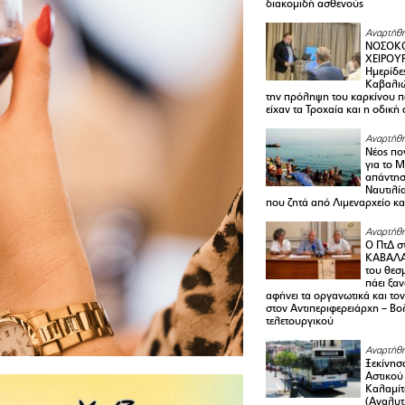
διακομιδή ασθενούς
Αναρτήθη
ΝΟΣΟΚΟ
ΧΕΙΡΟΥ
Ημερίδε
Καβαλιώ
την πρόληψη του καρκίνου π
είχαν τα Τροχαία και η οδική
Αναρτήθη
Νέος πο
για το 
απάντη
Ναυτιλία
που ζητά από Λιμεναρχείο κα
Αναρτήθη
Ο ΠτΔ σ
ΚΑΒΑΛΑ
του θεσ
πάει ξα
αφήνει τα οργανωτικά και το
στον Αντιπεριφερειάρχη – Βο
τελετουργικού
Αναρτήθη
Ξεκίνησ
Αστικού
Καλαμίτ
(Αναλυτ