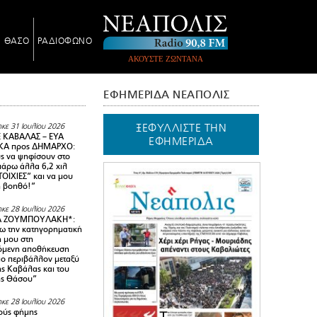
Ν ΘΑΣΟ
ΡΑΔΙΟΦΩΝΟ
ΑΚΟΥΣΤΕ ΖΩΝΤΑΝΑ
ΕΦΗΜΕΡΙΔΑ ΝΕΑΠΟΛΙΣ
ΞΕΦΥΛΛΙΣΤΕ ΤΗΝ
κε 31 Ιουλίου 2026
 ΚΑΒΑΛΑΣ – ΕΥΑ
ΕΦΗΜΕΡΙΔΑ
Α προς ΔΗΜΑΡΧΟ:
υς να ψηφίσουν στο
 πάρω άλλα 6,2 χιλ
ΟΙΧΙΕΣ” και να μου
ή βοηθό!”
κε 28 Ιουλίου 2026
Α ΖΟΥΜΠΟΥΛΑΚΗ*:
 την κατηγορηματική
ή μου στη
όμενη αποθήκευση
ιο περιβάλλον μεταξύ
της Καβάλας και του
ης Θάσου”
κε 28 Ιουλίου 2026
ούς φήμης