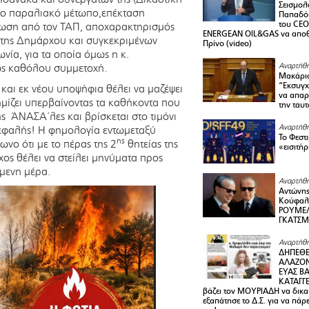
Σεισμολ
το παραλιακό μέτωπο,επέκταση
Παπαδόπ
του CEO
ωση από τον ΤΑΠ, αποχαρακτηρισμός
ENERGEAN OIL&GAS να αποθ
 της Δημάρχου και συγκεκριμένων
Πρίνο (video)
νία, για τα οποία όμως η κ.
ως καθόλου συμμετοχή.
Αναρτήθη
Μακάριο
“Εκσυγχ
και εκ νέου υποψήφια θέλει να μαζέψει
να απαρν
μίζει υπερβαίνοντας τα καθήκοντα που
την ταυ
ης ΆΝΑΣΑ΄λες και βρίσκεται στο τιμόνι
Αναρτήθη
εφαλής! Η φημολογία εντωμε
ταξύ
Το Φεστ
ης
νο ότι με το πέρας της 2
θητείας της
«εισιτήρ
ος θέλει να στείλει μηνύματα προς
όμενη μέρα.
Αναρτήθη
Αντώνης
Κούφαλ
ΡΟΥΜΕΛ
ΓΚΑΤΣ
Αναρτήθη
ΔΗΠΕΘΕ
ΑΛΑΖΟΝ
ΕΥΑΣ ΒΑ
ΚΑΤΑΓΓΕ
βάζει τον ΜΟΥΡΙΑΔΗ να δικαι
εξαπάτησε το Δ.Σ. για να πάρ