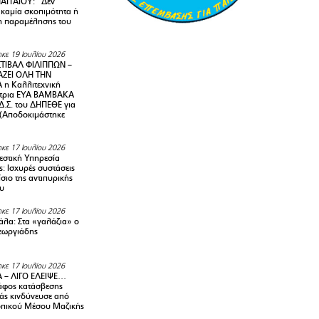
ΑΓΓΑΙΟΥ: “Δεν
 καμία σκοπιμότητα ή
 παραμέλησης του
κε 19 Ιουλίου 2026
ΤΙΒΑΛ ΦΙΛΙΠΠΩΝ –
ΑΖΕΙ ΟΛΗ ΤΗΝ
η Καλλιτεχνική
ντρια ΕΥΑ ΒΑΜΒΑΚΑ
Δ.Σ. του ΔΗΠΕΘΕ για
! (Αποδοκιμάστηκε
κε 17 Ιουλίου 2026
στική Υπηρεσία
: Ισχυρές συστάσεις
σιο της αντιπυρικής
υ
κε 17 Ιουλίου 2026
λα: Στα «γαλάζια» ο
εωργιάδης
κε 17 Ιουλίου 2026
 – ΛΙΓΟ ΕΛΕΙΨΕ…
φος κατάσβεσης
άς κινδύνευσε από
οπικού Μέσου Μαζικής