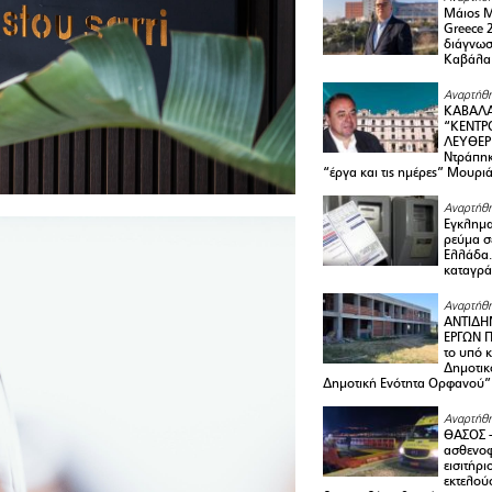
Μάιος 
Greece 
διάγνωσ
Καβάλα
Αναρτήθη
ΚΑΒΑΛΑ
“ΚΕΝΤΡ
ΛΕΥΘΕΡ
Ντράπηκ
“έργα και τις ημέρες” Μουρι
Αναρτήθη
Εγκλημα
ρεύμα σ
Ελλάδα.
καταγρά
Αναρτήθη
ΑΝΤΙΔΗ
ΕΡΓΩΝ Π
το υπό 
Δημοτικ
Δημοτική Ενότητα Ορφανού”
Αναρτήθη
ΘΑΣΟΣ 
ασθενο
εισιτήρι
εκτελού