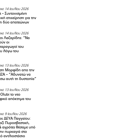
κε 14 Ιουλίου 2026
– Συντονισμένη
κή επιχείρηση για την
η δύο απατεώνων
κε 14 Ιουλίου 2026
ς Λαζαρίδης: “Να
ούν οι
αραγωγοί του
υ λόγω του
κε 13 Ιουλίου 2026
ση Μορφίδη απο την
ΡΙΖΑ – “Αδυνατώ να
σω αυτή τη δυστοπία”
κε 13 Ιουλίου 2026
Olubi το νεο
φικό απόκτημα του
κε 9 Ιουλίου 2026
ς ΔΕΥΑ Παγγαίου:
αζί Πυροσβεστική,
& αγρότες θέσαμε υπό
την πυρκαγιά στο
ό αντλιοστάσιο