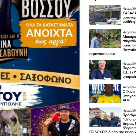
Αναρτήθη
ΚΑΒΑΛΑ 
αστυνομι
σύλληψ
Αναρτήθη
Μακάριο
στηριχθ
αμπελοπ
Παγγαίο
περονόσπορου»
Αναρτήθη
Παραίτη
Κ.Ε. ΣΥ
υπηρετή
Αναρτήθη
Ο David 
μεταγρα
ΑΟΚ
Αναρτήθη
Πρόεδρο
“Όλοι μ
Δήμος, 
έλεγχο 
ΠΟΔΟΧΩΡΙ δίπλα στο κεντρικ