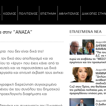
Α
ΚΟΣΜΟΣ
ΠΟΛΙΤΙΣΜΟΣ
ΕΠΙΣΤΗΜΗ
ΑΘΛΗΤΙΣΜΟΣ
ΔΙΑΚΟΠΕΣ ΣΤΗ
ρα στην “ΑΝΑΣΑ”
ΕΠΙΛΕΓΜΕΝΑ ΝΕΑ
Αναρτήθη
ΔΗΠΕΘΕ
ΒΑΜΒΑΚ
ρτα που δεν είναι δικά της!
“Πες το
Δ.Σ. να
 τον δικό σου απολογισμό και να
ευρώ να ανεβάσω τις “ΜΕΣΟΤ
εγκρίνουν και την προσωπικ
ου το «έργο» που έχεις κάνει από το
υτείς και να παρουσιάσεις ως δικά
Αναρτήθη
εργασία και επιτυχή έκβασή τους ανήκει
ΜΑΝΙΝ
“Δηλώνω
αντίθεσ
σχεδιαζ
ιογραφική διερεύνηση συγκεκριμένο
Co2 στον Πρίνο, στο θαλάσσ
ένου όχι του συνόλου του δημοτικού
της γαλάζιας πολιτείας μας, 
ροεκλογικής διαφήμισης και
σμαραγδένιου νησιού μας, τ
Αναρτήθη
Ο Διεθν
σανάκα και συνεργατών της (Δικαστική