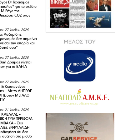
όγος Dr Γεράσιμος
ουλος* για το σχέδιο
 M.Ρήγα της
ηκεύσει CO2 στον
κε 27 Ιουλίου 2026
ς Λαζαρίδης:
ρονισμός δεν σημαίνει
είσαι την ιστορία και
τότητά σου”
κε 27 Ιουλίου 2026
ιβάλ Δράμας γίνεται
ιο» για τα BAFTA
κε 27 Ιουλίου 2026
 & Κωσταντίνος
ης – Με το ΔΗΠΕΘΕ
ΗΣ στον ΜΕΓΑΛΟ
ΜΠΥ
κε 21 Ιουλίου 2026
 ΚΑΒΑΛΑΣ –
ΙΚΗ ΣΥΜΠΕΡΙΦΟΡΑ
ΜΒΑΚΑ – Στις
ΛΙΕΣ ΕΡΙΦΥΛΛΙΔΗ
ολογήσει ότι δεν
ει αύξηση στο μισθό