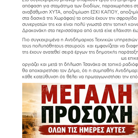
απόφαση για σταμάτημα των διοδίων, παραχωρήσεις σ
αναβάθμιση ΧΥΤΑ, αποζημίωση ΕΣΚΙ ΚΑΠΟΥ, αποζημί
στα δασικά της Χωράφας) τα οποία έχουν την σφραγίδα
συνεργατών της και είναι πολύ γνωστά στην τοπική κοινω
Δρακονάκη στα περισσότερα από αυτά είχε ελάχιστη έ
Πιο συγκεκριμένα η Αντιδήμαρχος Τεχνικών υπηρεσιών 
τους πολυπόθητους σταυρούς και εμφανίζεται να διαφη
της έχουν ανατεθεί σειρά έργων της δημοτικής παράταξ
ως επικ
οργιάζει και μετά τη δήλωση Τσανάκα σε τοπικό ραδιόφω
θα αποχαιρετήσει τον Δήμο, ότι η συμπαθής Αντιδήμαρχ
κάθε κατεύθυνση ότι θέλει να πρωταγωνιστήσει την επ