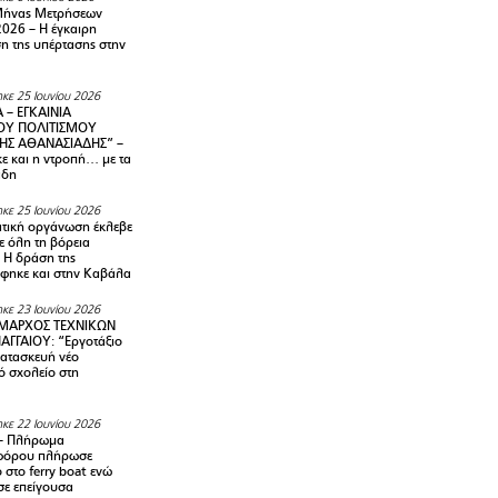
Μήνας Μετρήσεων
2026 – H έγκαιρη
η της υπέρτασης στην
κε 25 Ιουνίου 2026
 – ΕΓΚΑΙΝΙΑ
ΟΥ ΠΟΛΙΤΙΣΜΟΥ
ΗΣ ΑΘΑΝΑΣΙΑΔΗΣ” –
ε και η ντροπή… με τα
άδη
κε 25 Ιουνίου 2026
τική οργάνωση έκλεβε
ε όλη τη βόρεια
 Η δράση της
φηκε και στην Καβάλα
κε 23 Ιουνίου 2026
ΜΑΡΧΟΣ ΤΕΧΝΙΚΩΝ
ΑΓΓΑΙΟΥ: “Εργοτάξιο
κατασκευή νέο
ό σχολείο στη
κε 22 Ιουνίου 2026
– Πλήρωμα
φόρου πλήρωσε
ο στο ferry boat ενώ
σε επείγουσα