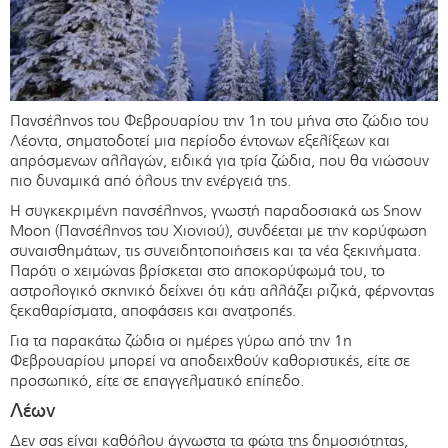
Πανσέληνος του Φεβρουαρίου την 1η του μήνα στο ζώδιο του
Λέοντα, σηματοδοτεί μια περίοδο έντονων εξελίξεων και
απρόσμενων αλλαγών, ειδικά για τρία ζώδια, που θα νιώσουν
πιο δυναμικά από όλους την ενέργειά της.
Η συγκεκριμένη πανσέληνος, γνωστή παραδοσιακά ως Snow
Moon (Πανσέληνος του Χιονιού), συνδέεται με την κορύφωση
συναισθημάτων, τις συνειδητοποιήσεις και τα νέα ξεκινήματα.
Παρότι ο χειμώνας βρίσκεται στο αποκορύφωμά του, το
αστρολογικό σκηνικό δείχνει ότι κάτι αλλάζει ριζικά, φέρνοντας
ξεκαθαρίσματα, αποφάσεις και ανατροπές.
Για τα παρακάτω ζώδια οι ημέρες γύρω από την 1η
Φεβρουαρίου μπορεί να αποδειχθούν καθοριστικές, είτε σε
προσωπικό, είτε σε επαγγελματικό επίπεδο.
Λέων
Δεν σας είναι καθόλου άγνωστα τα φώτα της δημοσιότητας,