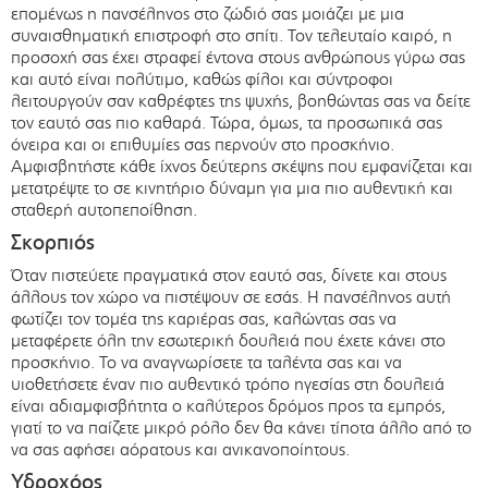
επομένως η πανσέληνος στο ζώδιό σας μοιάζει με μια
συναισθηματική επιστροφή στο σπίτι. Τον τελευταίο καιρό, η
προσοχή σας έχει στραφεί έντονα στους ανθρώπους γύρω σας
και αυτό είναι πολύτιμο, καθώς φίλοι και σύντροφοι
λειτουργούν σαν καθρέφτες της ψυχής, βοηθώντας σας να δείτε
τον εαυτό σας πιο καθαρά. Τώρα, όμως, τα προσωπικά σας
όνειρα και οι επιθυμίες σας περνούν στο προσκήνιο.
Αμφισβητήστε κάθε ίχνος δεύτερης σκέψης που εμφανίζεται και
μετατρέψτε το σε κινητήριο δύναμη για μια πιο αυθεντική και
σταθερή αυτοπεποίθηση.
Σκορπιός
Όταν πιστεύετε πραγματικά στον εαυτό σας, δίνετε και στους
άλλους τον χώρο να πιστέψουν σε εσάς. Η πανσέληνος αυτή
φωτίζει τον τομέα της καριέρας σας, καλώντας σας να
μεταφέρετε όλη την εσωτερική δουλειά που έχετε κάνει στο
προσκήνιο. Το να αναγνωρίσετε τα ταλέντα σας και να
υιοθετήσετε έναν πιο αυθεντικό τρόπο ηγεσίας στη δουλειά
είναι αδιαμφισβήτητα ο καλύτερος δρόμος προς τα εμπρός,
γιατί το να παίζετε μικρό ρόλο δεν θα κάνει τίποτα άλλο από το
να σας αφήσει αόρατους και ανικανοποίητους.
Υδροχόος