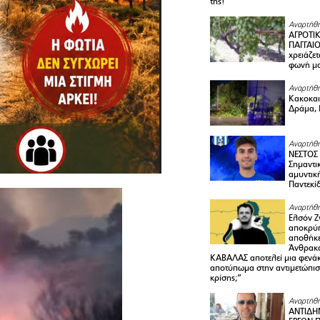
της!
Αναρτήθη
ΑΓΡΟΤΙ
ΠΑΓΓΑΙΟ
χρειάζετ
φωνή μ
Αναρτήθη
Κακοκαιρ
Δράμα, 
Αναρτήθη
ΝΕΣΤΟΣ
Σημαντι
αμυντικ
Παντεκί
Αναρτήθη
Ελσόν Ζγ
αποκρύπ
αποθήκε
Άνθρακα
ΚΑΒΑΛΑΣ αποτελεί μια φενά
αποτύπωμα στην αντιμετώπιση
κρίσης;”
Αναρτήθη
ΑΝΤΙΔΗ