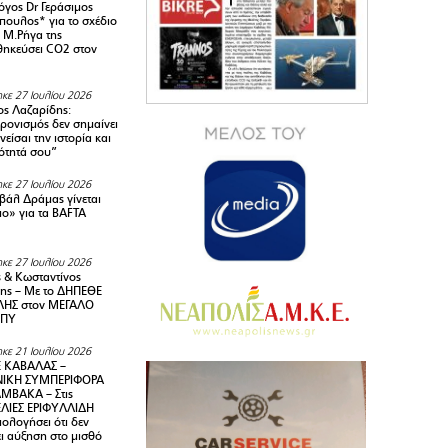
όγος Dr Γεράσιμος
ουλος* για το σχέδιο
 M.Ρήγα της
ηκεύσει CO2 στον
κε 27 Ιουλίου 2026
ς Λαζαρίδης:
ρονισμός δεν σημαίνει
είσαι την ιστορία και
τότητά σου”
κε 27 Ιουλίου 2026
ιβάλ Δράμας γίνεται
ιο» για τα BAFTA
κε 27 Ιουλίου 2026
 & Κωσταντίνος
ης – Με το ΔΗΠΕΘΕ
ΗΣ στον ΜΕΓΑΛΟ
ΜΠΥ
κε 21 Ιουλίου 2026
 ΚΑΒΑΛΑΣ –
ΙΚΗ ΣΥΜΠΕΡΙΦΟΡΑ
ΜΒΑΚΑ – Στις
ΛΙΕΣ ΕΡΙΦΥΛΛΙΔΗ
ολογήσει ότι δεν
ει αύξηση στο μισθό