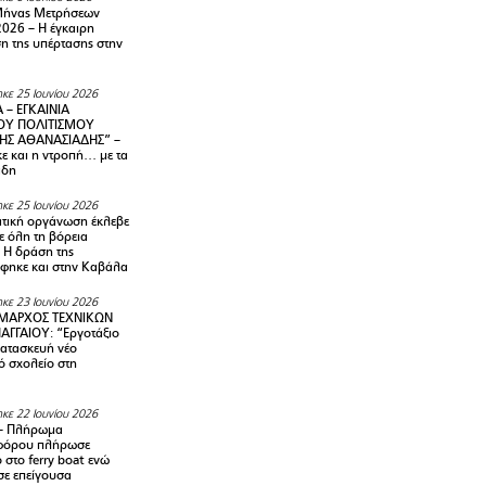
Μήνας Μετρήσεων
2026 – H έγκαιρη
η της υπέρτασης στην
κε 25 Ιουνίου 2026
 – ΕΓΚΑΙΝΙΑ
ΟΥ ΠΟΛΙΤΙΣΜΟΥ
ΗΣ ΑΘΑΝΑΣΙΑΔΗΣ” –
ε και η ντροπή… με τα
άδη
κε 25 Ιουνίου 2026
τική οργάνωση έκλεβε
ε όλη τη βόρεια
 Η δράση της
φηκε και στην Καβάλα
κε 23 Ιουνίου 2026
ΜΑΡΧΟΣ ΤΕΧΝΙΚΩΝ
ΑΓΓΑΙΟΥ: “Εργοτάξιο
κατασκευή νέο
ό σχολείο στη
κε 22 Ιουνίου 2026
– Πλήρωμα
φόρου πλήρωσε
ο στο ferry boat ενώ
σε επείγουσα