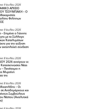
κε 9 Ιουλίου 2026
ΑΦΙΚΟ ΑΡΧΕΙΟ
ΟΥ ΤΣΟΥΜΠΑΚΗ – Ο
 Μακαριστός
λίτης Φιλίππων
ΙΟΣ
κε 9 Ιουλίου 2026
– Επιμένει ο Γιάννης
γης με το Σύλλογο
ικών Καταλυμάτων
κης για την αύξηση
ην ακτοπλοϊκή σύνδεση
κε 8 Ιουλίου 2026
ΙΟΥ 2026 ανοίγουν οι
ς Κατασκηνώσεις Νέας
 – Πανέτοιμοι η
ος Μυρσίνη
ες της
κε 8 Ιουλίου 2026
Μιχαηλίδης – Οι
 σε Αντιδημάρχους και
μένους Συμβούλους
ου Νέστου (Αναλυτικά
ις)
κε 6 Ιουλίου 2026