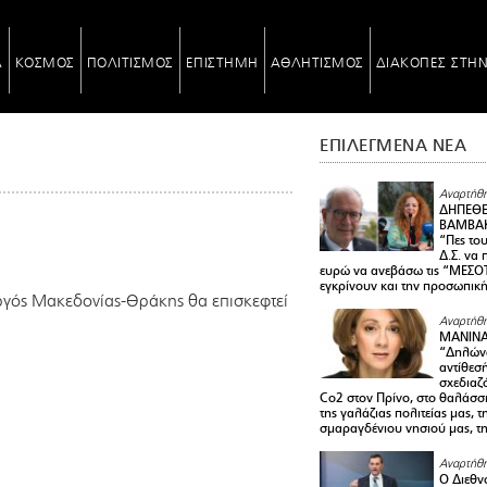
Α
ΚΟΣΜΟΣ
ΠΟΛΙΤΙΣΜΟΣ
ΕΠΙΣΤΗΜΗ
ΑΘΛΗΤΙΣΜΟΣ
ΔΙΑΚΟΠΕΣ ΣΤΗ
ΕΠΙΛΕΓΜΕΝΑ ΝΕΑ
Αναρτήθη
ΔΗΠΕΘΕ
ΒΑΜΒΑΚ
“Πες το
Δ.Σ. να
ευρώ να ανεβάσω τις “ΜΕΣΟΤ
εγκρίνουν και την προσωπικ
ργός Μακεδονίας-Θράκης θα επισκεφτεί
Αναρτήθη
ΜΑΝΙΝ
“Δηλώνω
αντίθεσ
σχεδιαζ
Co2 στον Πρίνο, στο θαλάσσ
της γαλάζιας πολιτείας μας, 
σμαραγδένιου νησιού μας, τ
Αναρτήθη
Ο Διεθν