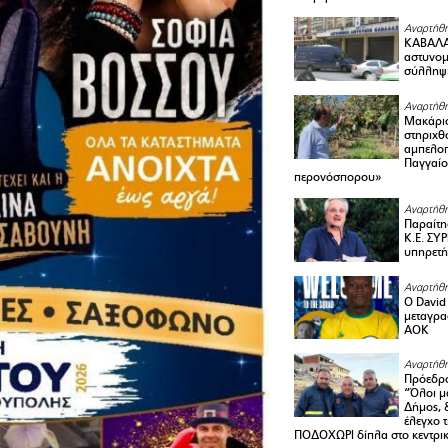
Αναρτήθη
ΚΑΒΑΛΑ 
αστυνομι
σύλληψ
Αναρτήθη
Μακάριο
στηριχθ
αμπελοπ
Παγγαίο
περονόσπορου»
Αναρτήθη
Παραίτη
Κ.Ε. ΣΥ
υπηρετή
Αναρτήθη
Ο David 
μεταγρα
ΑΟΚ
Αναρτήθη
Πρόεδρο
“Όλοι μ
Δήμος, 
έλεγχο 
ΠΟΔΟΧΩΡΙ δίπλα στο κεντρικ