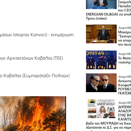
Σεισμολ
Παπαδόπ
του CEO
ENERGEAN OIL&GAS να αποθ
Πρίνο (video)
Αναρτήθη
Μακάριο
νημάτων Ιστορίας Καπνού) - ενημέρωση
“Εκσυγχ
να απαρν
την ταυ
Αναρτήθη
ογο Αρχιτεκτόνων Καβάλας (ΤΕΕ)
Το Φεστ
«εισιτήρ
χο Καβάλας (Συμπαράταξη Πολιτών)
Αναρτήθη
Αντώνης
Κούφαλ
ΡΟΥΜΕΛ
ΓΚΑΤΣ
Αναρτήθη
ΔΗΠΕΘΕ
ΑΛΑΖΟΝ
ΕΥΑΣ ΒΑ
ΚΑΤΑΓΓΕ
βάζει τον ΜΟΥΡΙΑΔΗ να δικαι
εξαπάτησε το Δ.Σ. για να πάρ