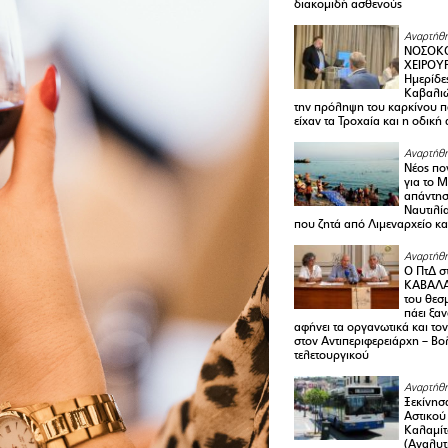
διακομιδή ασθενούς
Αναρτήθη
ΝΟΣΟΚΟ
ΧΕΙΡΟΥ
Ημερίδε
Καβαλιώ
την πρόληψη του καρκίνου π
είχαν τα Τροχαία και η οδική
Αναρτήθη
Νέος πο
για το 
απάντη
Ναυτιλία
που ζητά από Λιμεναρχείο κα
Αναρτήθη
Ο ΠτΔ σ
ΚΑΒΑΛΑ
του θεσ
πάει ξα
αφήνει τα οργανωτικά και το
στον Αντιπεριφερειάρχη – Βο
τελετουργικού
Αναρτήθη
Ξεκίνησ
Αστικού
Καλαμίτ
(Αναλυτ