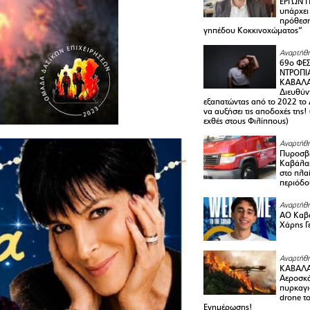
ΕΡΓΩΝ Π
υπάρχει
πρόθεση
γηπέδου Κοκκινοχώματος”
Αναρτήθη
69ο ΦΕΣ
ΝΤΡΟΠΙ
ΚΑΒΑΛΑ 
Διευθύ
εξαπατώντας από το 2022 το 
να αυξήσει τις αποδοχές της
εχθές στους Φιλίππους)
Αναρτήθη
Πυροσβε
Καβάλας
στο πλαί
περιόδο
Αναρτήθη
ΑΟ Καβά
Χάρης Γ
Αναρτήθη
ΚΑΒΑΛΑ
Αεροσκά
πυρκαγι
drone τ
Ενημέρωσης!