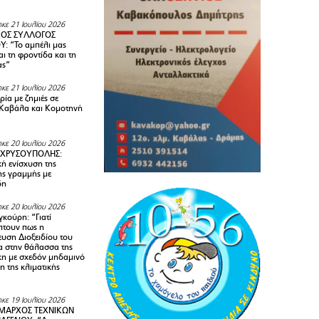
κε 21 Ιουλίου 2026
ΚΟΣ ΣΥΛΛΟΓΟΣ
Y: “Το αμπέλι μας
αι τη φροντίδα και τη
ας”
κε 21 Ιουλίου 2026
ία με ζημιές σε
Καβάλα και Κομοτηνή
κε 20 Ιουλίου 2026
 ΧΡΥΣΟΥΠΟΛΗΣ:
κή ενίσχυση της
ής γραμμής με
δη
κε 20 Ιουλίου 2026
κούρη: “Γιατί
τουν πως η
υση Διοξειδίου του
 στην θάλασσα της
κη με σχεδόν μηδαμινό
 της κλιματικής
κε 19 Ιουλίου 2026
ΜΑΡΧΟΣ ΤΕΧΝΙΚΩΝ