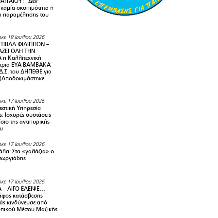
ΑΓΓΑΙΟΥ: “Δεν
 καμία σκοπιμότητα ή
 παραμέλησης του
κε 19 Ιουλίου 2026
ΤΙΒΑΛ ΦΙΛΙΠΠΩΝ –
ΑΖΕΙ ΟΛΗ ΤΗΝ
η Καλλιτεχνική
ντρια ΕΥΑ ΒΑΜΒΑΚΑ
Δ.Σ. του ΔΗΠΕΘΕ για
! (Αποδοκιμάστηκε
κε 17 Ιουλίου 2026
στική Υπηρεσία
: Ισχυρές συστάσεις
σιο της αντιπυρικής
υ
κε 17 Ιουλίου 2026
λα: Στα «γαλάζια» ο
εωργιάδης
κε 17 Ιουλίου 2026
 – ΛΙΓΟ ΕΛΕΙΨΕ…
φος κατάσβεσης
άς κινδύνευσε από
οπικού Μέσου Μαζικής