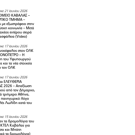
κε 21 Ιουνίου 2026
ΜΕΙΟ ΚΑΒΑΛΑΣ –
ΡΓΙΚΟ ΤΜΗΜΑ –
ς με εξωστρέφεια στην
τικη κοινωνία – Μετά
αχέος εντέρου σειρά
 ασφάλεια (Video)
κε 17 Ιουνίου 2026
νοκέφαλος στον ΟΛΚ
ΜΟΝΟΠΕΤΡΟ – Η
ση του Υφυπουργού
ς και τα νέα στοιχεία
ι τον ΟΛΚ
κε 17 Ιουνίου 2026
τα ΕΛΕΥΘΕΡΙΑ
Σ 2026 – Απαξίωση
μού από τον Δήμαρχο,
νά τριήμερο Αθήνα,
ν πανηγυρικό λόγο
λές Λωλίδη κατά του
κε 15 Ιουνίου 2026
αν τα δρομολόγια του
 ΚΤΕΛ Καβάλας για
σα και Μπάτη
ικά τα δρομολόγια)