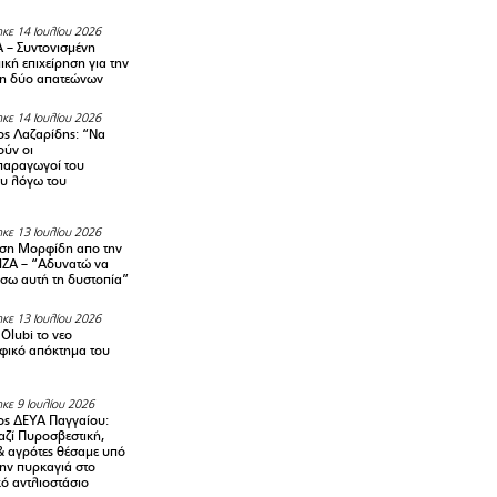
κε 14 Ιουλίου 2026
– Συντονισμένη
κή επιχείρηση για την
η δύο απατεώνων
κε 14 Ιουλίου 2026
ς Λαζαρίδης: “Να
ούν οι
αραγωγοί του
υ λόγω του
κε 13 Ιουλίου 2026
ση Μορφίδη απο την
ΡΙΖΑ – “Αδυνατώ να
σω αυτή τη δυστοπία”
κε 13 Ιουλίου 2026
Olubi το νεο
φικό απόκτημα του
κε 9 Ιουλίου 2026
ς ΔΕΥΑ Παγγαίου:
αζί Πυροσβεστική,
& αγρότες θέσαμε υπό
την πυρκαγιά στο
ό αντλιοστάσιο