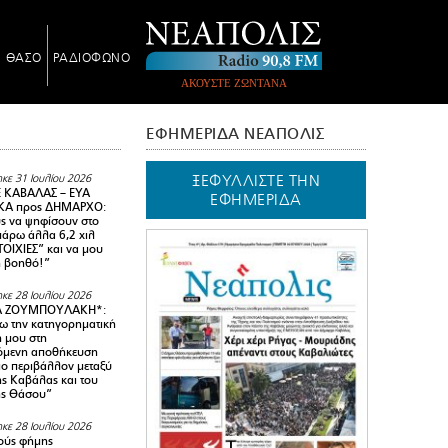
Ν ΘΑΣΟ
ΡΑΔΙΟΦΩΝΟ
ΑΚΟΥΣΤΕ ΖΩΝΤΑΝΑ
ΕΦΗΜΕΡΙΔΑ ΝΕΑΠΟΛΙΣ
ΞΕΦΥΛΛΙΣΤΕ ΤΗΝ
κε 31 Ιουλίου 2026
 ΚΑΒΑΛΑΣ – ΕΥΑ
ΕΦΗΜΕΡΙΔΑ
Α προς ΔΗΜΑΡΧΟ:
υς να ψηφίσουν στο
 πάρω άλλα 6,2 χιλ
ΟΙΧΙΕΣ” και να μου
ή βοηθό!”
κε 28 Ιουλίου 2026
Α ΖΟΥΜΠΟΥΛΑΚΗ*:
 την κατηγορηματική
ή μου στη
όμενη αποθήκευση
ιο περιβάλλον μεταξύ
της Καβάλας και του
ης Θάσου”
κε 28 Ιουλίου 2026
ούς φήμης