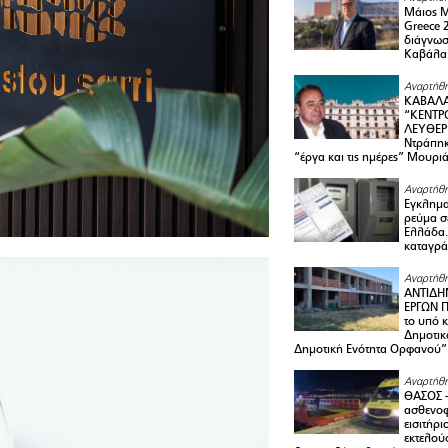
Μάιος 
Greece 
διάγνωσ
Καβάλα
Αναρτήθη
ΚΑΒΑΛΑ
“ΚΕΝΤΡ
ΛΕΥΘΕΡ
Ντράπηκ
“έργα και τις ημέρες” Μουρι
Αναρτήθη
Εγκλημα
ρεύμα σ
Ελλάδα.
καταγρά
Αναρτήθη
ΑΝΤΙΔΗ
ΕΡΓΩΝ Π
το υπό 
Δημοτικ
Δημοτική Ενότητα Ορφανού”
Αναρτήθη
ΘΑΣΟΣ 
ασθενο
εισιτήρι
εκτελού