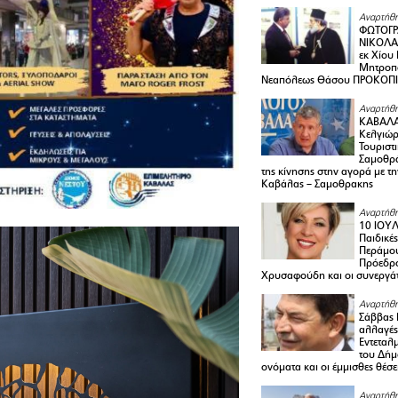
Αναρτήθη
ΦΩΤΟΓΡ
ΝΙΚΟΛΑ
εκ Χίου
Μητροπο
Νεαπόλεως Θάσου ΠΡΟΚΟΠ
Αναρτήθη
ΚΑΒΑΛΑ 
Κελγιώρ
Τουριστ
Σαμοθρά
της κίνησης στην αγορά με τ
Καβάλας – Σαμοθρακης
Αναρτήθη
10 ΙΟΥΛ
Παιδικέ
Περάμου
Πρόεδρ
Χρυσαφούδη και οι συνεργάτ
Αναρτήθη
Σάββας 
αλλαγές
Εντεταλ
του Δήμ
ονόματα και οι έμμισθες θέσε
Αναρτήθη