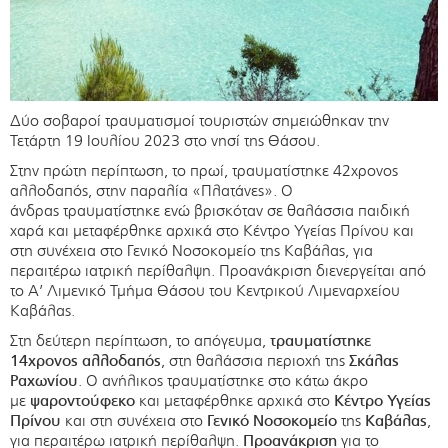
Δύο σοβαροί τραυματισμοί τουριστών σημειώθηκαν την
Τετάρτη 19 Ιουλίου 2023 στο νησί της Θάσου.
Στην πρώτη περίπτωση, το πρωί, τραυματίστηκε 42χρονος
αλλοδαπός, στην παραλία «Πλατάνες». Ο
άνδρας τραυματίστηκε ενώ βρισκόταν σε θαλάσσια παιδική
χαρά και μεταφέρθηκε αρχικά στο Κέντρο Υγείας Πρίνου και
στη συνέχεια στο Γενικό Νοσοκομείο της Καβάλας, για
περαιτέρω ιατρική περίθαλψη. Προανάκριση διενεργείται από
το Α’ Λιμενικό Τμήμα Θάσου του Κεντρικού Λιμεναρχείου
Καβάλας.
Στη δεύτερη περίπτωση, το απόγευμα,
τραυματίστηκε
14χρονος αλλοδαπός
, στη θαλάσσια περιοχή της
Σκάλας
Ραχωνίου
. Ο ανήλικος τραυματίστηκε στο κάτω άκρο
με
ψαροντούφεκο
και μεταφέρθηκε αρχικά στο
Κέντρο Υγείας
Πρίνου
και στη συνέχεια στο
Γενικό Νοσοκομείο
της
Καβάλας
,
για περαιτέρω ιατρική περίθαλψη.
Προανάκριση
για το