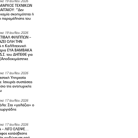
κε 19 Ιουλίου 2026
ΜΑΡΧΟΣ ΤΕΧΝΙΚΩΝ
ΑΓΓΑΙΟΥ: “Δεν
 καμία σκοπιμότητα ή
 παραμέλησης του
κε 19 Ιουλίου 2026
ΤΙΒΑΛ ΦΙΛΙΠΠΩΝ –
ΑΖΕΙ ΟΛΗ ΤΗΝ
η Καλλιτεχνική
ντρια ΕΥΑ ΒΑΜΒΑΚΑ
Δ.Σ. του ΔΗΠΕΘΕ για
! (Αποδοκιμάστηκε
κε 17 Ιουλίου 2026
στική Υπηρεσία
: Ισχυρές συστάσεις
σιο της αντιπυρικής
υ
κε 17 Ιουλίου 2026
λα: Στα «γαλάζια» ο
εωργιάδης
κε 17 Ιουλίου 2026
 – ΛΙΓΟ ΕΛΕΙΨΕ…
φος κατάσβεσης
άς κινδύνευσε από