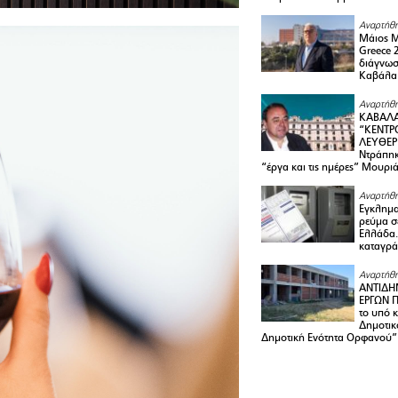
Αναρτήθη
Μάιος 
Greece 
διάγνωσ
Καβάλα
Αναρτήθη
ΚΑΒΑΛΑ
“ΚΕΝΤΡ
ΛΕΥΘΕΡ
Ντράπηκ
“έργα και τις ημέρες” Μουρι
Αναρτήθη
Εγκλημα
ρεύμα σ
Ελλάδα.
καταγρά
Αναρτήθη
ΑΝΤΙΔΗ
ΕΡΓΩΝ Π
το υπό 
Δημοτικ
Δημοτική Ενότητα Ορφανού”