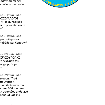
ολογήσει ότι δεν
ει αύξηση στο μισθό
κε 21 Ιουλίου 2026
ΚΟΣ ΣΥΛΛΟΓΟΣ
Y: “Το αμπέλι μας
αι τη φροντίδα και τη
ας”
κε 21 Ιουλίου 2026
ία με ζημιές σε
Καβάλα και Κομοτηνή
κε 20 Ιουλίου 2026
 ΧΡΥΣΟΥΠΟΛΗΣ:
κή ενίσχυση της
ής γραμμής με
δη
κε 20 Ιουλίου 2026
κούρη: “Γιατί
τουν πως η
υση Διοξειδίου του
 στην θάλασσα της
κη με σχεδόν μηδαμινό
 της κλιματικής