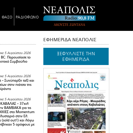
Ν ΘΑΣΟ
ΡΑΔΙΟΦΩΝΟ
ΑΚΟΥΣΤΕ ΖΩΝΤΑΝΑ
ΕΦΗΜΕΡΙΔΑ ΝΕΑΠΟΛΙΣ
ΞΕΦΥΛΛΙΣΤΕ ΤΗΝ
κε 5 Αυγούστου 2026
BC: Παρουσίασε το
ΕΦΗΜΕΡΙΔΑ
ικητικό Συμβούλιο
κε 5 Αυγούστου 2026
– Συνύπαρξη ταξί και
ίων στην πιάτσα της
ϊράνης
κε 5 Αυγούστου 2026
ΚΑΒΑΛΑΣ – 37χιλ
ην ΒΑΜΒΑΚΑ για τις
ΙΧΙΕΣ στο Momentum
πλυσταριό στην Ελ.
 (sold out!) και λόγω
ανέβηκαν 5 ορόφους με