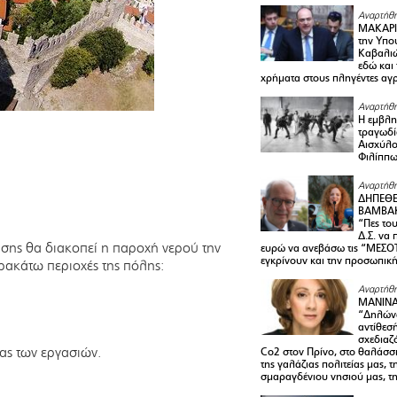
Αναρτήθη
ΜΑΚΑΡΙ
την Υπο
Καβαλιώ
εδώ και
χρήματα στους πληγέντες αγ
Αναρτήθη
Η εμβλη
τραγωδί
Αισχύλο
Φιλίππ
Αναρτήθη
ΔΗΠΕΘΕ
ΒΑΜΒΑΚ
“Πες το
Δ.Σ. να
σης θα διακοπεί η παροχή νερού την
ευρώ να ανεβάσω τις “ΜΕΣΟΤ
εγκρίνουν και την προσωπικ
αρακάτω περιοχές της πόλης:
Αναρτήθη
ΜΑΝΙΝ
“Δηλώνω
αντίθεσ
σχεδιαζ
ας των εργασιών.
Co2 στον Πρίνο, στο θαλάσσ
της γαλάζιας πολιτείας μας, 
σμαραγδένιου νησιού μας, τ