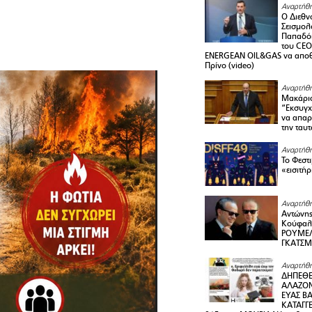
Αναρτήθη
Ο Διεθν
Σεισμολ
Παπαδόπ
του CEO
ENERGEAN OIL&GAS να αποθ
Πρίνο (video)
Αναρτήθη
Μακάριο
“Εκσυγχ
να απαρν
την ταυ
Αναρτήθη
Το Φεστ
«εισιτήρ
Αναρτήθη
Αντώνης
Κούφαλ
ΡΟΥΜΕΛ
ΓΚΑΤΣ
Αναρτήθη
ΔΗΠΕΘΕ
ΑΛΑΖΟΝ
ΕΥΑΣ ΒΑ
ΚΑΤΑΓΓΕ