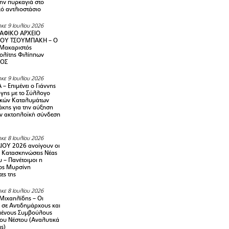
την πυρκαγιά στο
ό αντλιοστάσιο
κε 9 Ιουλίου 2026
ΑΦΙΚΟ ΑΡΧΕΙΟ
ΟΥ ΤΣΟΥΜΠΑΚΗ – Ο
 Μακαριστός
λίτης Φιλίππων
ΙΟΣ
κε 9 Ιουλίου 2026
– Επιμένει ο Γιάννης
γης με το Σύλλογο
ικών Καταλυμάτων
κης για την αύξηση
ην ακτοπλοϊκή σύνδεση
κε 8 Ιουλίου 2026
ΙΟΥ 2026 ανοίγουν οι
ς Κατασκηνώσεις Νέας
 – Πανέτοιμοι η
ος Μυρσίνη
ες της
κε 8 Ιουλίου 2026
Μιχαηλίδης – Οι
 σε Αντιδημάρχους και
μένους Συμβούλους
ου Νέστου (Αναλυτικά
ις)