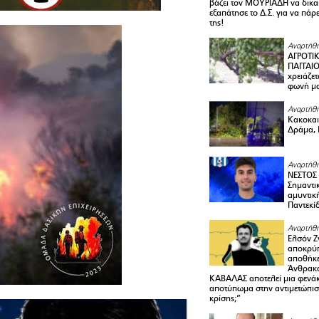
βάζει τον ΜΟΥΡΙΑΔΗ να δικαι
εξαπάτησε το Δ.Σ. για να πάρ
της!
Αναρτήθη
ΑΓΡΟΤΙ
ΠΑΓΓΑΙΟ
χρειάζετ
φωνή μ
Αναρτήθη
Κακοκαιρ
Δράμα, 
Αναρτήθη
ΝΕΣΤΟΣ
Σημαντι
αμυντικ
Παντεκί
Αναρτήθη
Ελσόν Ζγ
αποκρύπ
αποθήκε
Άνθρακα
ΚΑΒΑΛΑΣ αποτελεί μια φενά
αποτύπωμα στην αντιμετώπιση
κρίσης;”