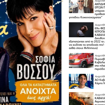
Αναρτήθη
ΑΝΤΙΔΗ
ΕΡΓΩΝ Π
υπάρχει
πρόθεση
γηπέδου Κοκκινοχώματος”
Αναρτήθη
69ο ΦΕΣ
ΝΤΡΟΠΙ
ΚΑΒΑΛΑ 
Διευθύ
εξαπατώντας από το 2022 το 
να αυξήσει τις αποδοχές της
εχθές στους Φιλίππους)
Αναρτήθη
Πυροσβε
Καβάλας
στο πλαί
περιόδο
Αναρτήθη
ΑΟ Καβά
Χάρης Γ
Αναρτήθη
ΚΑΒΑΛΑ
Αεροσκά
πυρκαγι