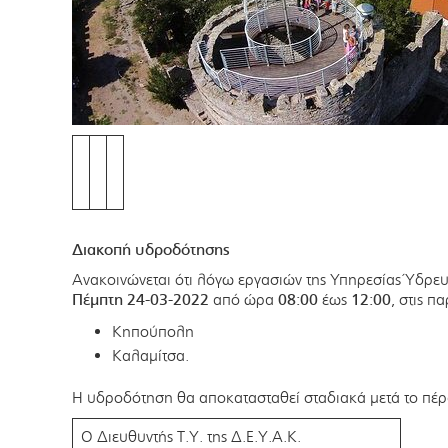
Διακοπή υδροδότησης
Ανακοινώνεται ότι λόγω εργασιών της Υπηρεσίας Ύδρευ
Πέμπτη 24-03-2022
από ώρα
08:00
έως
12:00
, στις π
Κηπούπολη
Καλαμίτσα.
Η υδροδότηση θα αποκατασταθεί σταδιακά μετά το πέρ
Ο Διευθυντής Τ.Υ. της Δ.Ε.Υ.Α.Κ.