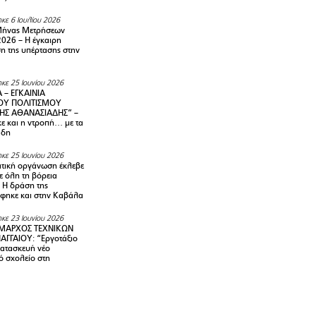
κε 6 Ιουλίου 2026
Μήνας Μετρήσεων
2026 – H έγκαιρη
η της υπέρτασης στην
κε 25 Ιουνίου 2026
 – ΕΓΚΑΙΝΙΑ
ΟΥ ΠΟΛΙΤΙΣΜΟΥ
ΗΣ ΑΘΑΝΑΣΙΑΔΗΣ” –
ε και η ντροπή… με τα
άδη
κε 25 Ιουνίου 2026
τική οργάνωση έκλεβε
ε όλη τη βόρεια
 Η δράση της
φηκε και στην Καβάλα
κε 23 Ιουνίου 2026
ΜΑΡΧΟΣ ΤΕΧΝΙΚΩΝ
ΑΓΓΑΙΟΥ: “Εργοτάξιο
κατασκευή νέο
ό σχολείο στη