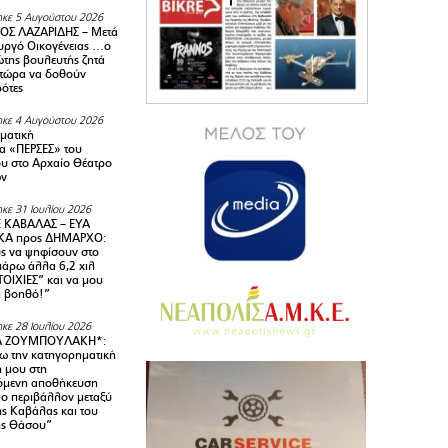
κε 5 Αυγούστου 2026
ΟΣ ΛΑΖΑΡΙΔΗΣ – Μετά
υργό Οικογένειας …ο
της βουλευτής ζητά
 τώρα να δοθούν
ρότες
κε 4 Αυγούστου 2026
ματική
α «ΠΕΡΣΕΣ» του
υ στο Αρχαίο Θέατρο
ων
κε 31 Ιουλίου 2026
 ΚΑΒΑΛΑΣ – ΕΥΑ
Α προς ΔΗΜΑΡΧΟ:
υς να ψηφίσουν στο
 πάρω άλλα 6,2 χιλ
ΟΙΧΙΕΣ” και να μου
ή βοηθό!”
κε 28 Ιουλίου 2026
Α ΖΟΥΜΠΟΥΛΑΚΗ*:
 την κατηγορηματική
ή μου στη
όμενη αποθήκευση
ιο περιβάλλον μεταξύ
της Καβάλας και του
ης Θάσου”