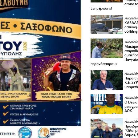
drone τ
Ενημέρωσης!
Αναρτήθη
ΚΑΒΑΛΑ 
αστυνομι
σύλληψ
Αναρτήθη
Μακάριο
στηριχθ
αμπελοπ
Παγγαίο
περονόσπορου»
Αναρτήθη
Παραίτη
Κ.Ε. ΣΥ
υπηρετή
Αναρτήθη
Ο David 
μεταγρα
ΑΟΚ
Αναρτήθη
Πρόεδρο
“Όλοι μ
Δήμος, 