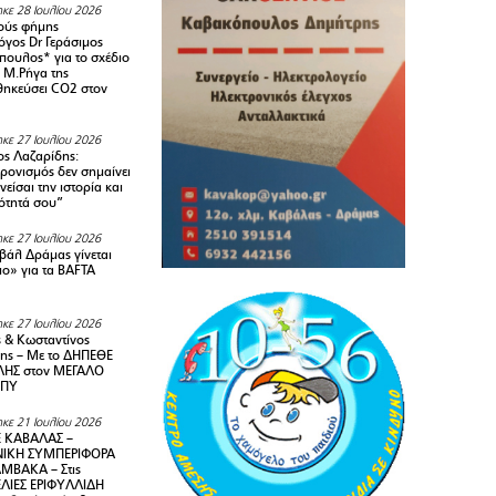
κε 28 Ιουλίου 2026
ούς φήμης
όγος Dr Γεράσιμος
ουλος* για το σχέδιο
 M.Ρήγα της
ηκεύσει CO2 στον
κε 27 Ιουλίου 2026
ς Λαζαρίδης:
ρονισμός δεν σημαίνει
είσαι την ιστορία και
τότητά σου”
κε 27 Ιουλίου 2026
ιβάλ Δράμας γίνεται
ιο» για τα BAFTA
κε 27 Ιουλίου 2026
 & Κωσταντίνος
ης – Με το ΔΗΠΕΘΕ
ΗΣ στον ΜΕΓΑΛΟ
ΜΠΥ
κε 21 Ιουλίου 2026
 ΚΑΒΑΛΑΣ –
ΙΚΗ ΣΥΜΠΕΡΙΦΟΡΑ
ΜΒΑΚΑ – Στις
ΛΙΕΣ ΕΡΙΦΥΛΛΙΔΗ