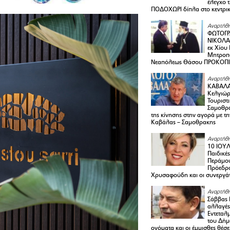
έλεγχο 
ΠΟΔΟΧΩΡΙ δίπλα στο κεντρικ
Αναρτήθη
ΦΩΤΟΓΡ
ΝΙΚΟΛΑ
εκ Χίου
Μητροπο
Νεαπόλεως Θάσου ΠΡΟΚΟΠ
Αναρτήθη
ΚΑΒΑΛΑ 
Κελγιώρ
Τουριστ
Σαμοθρά
της κίνησης στην αγορά με τ
Καβάλας – Σαμοθρακης
Αναρτήθη
10 ΙΟΥΛ
Παιδικέ
Περάμου
Πρόεδρ
Χρυσαφούδη και οι συνεργάτ
Αναρτήθη
Σάββας 
αλλαγές
Εντεταλ
του Δήμ
ονόματα και οι έμμισθες θέσε