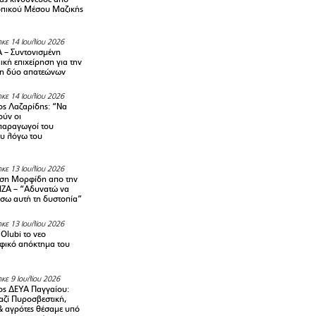
οπικού Μέσου Μαζικής
κε 14 Ιουλίου 2026
– Συντονισμένη
κή επιχείρηση για την
η δύο απατεώνων
κε 14 Ιουλίου 2026
ς Λαζαρίδης: “Να
ούν οι
αραγωγοί του
υ λόγω του
κε 13 Ιουλίου 2026
ση Μορφίδη απο την
ΡΙΖΑ – “Αδυνατώ να
σω αυτή τη δυστοπία”
κε 13 Ιουλίου 2026
Olubi το νεο
φικό απόκτημα του
κε 9 Ιουλίου 2026
ς ΔΕΥΑ Παγγαίου:
αζί Πυροσβεστική,
& αγρότες θέσαμε υπό