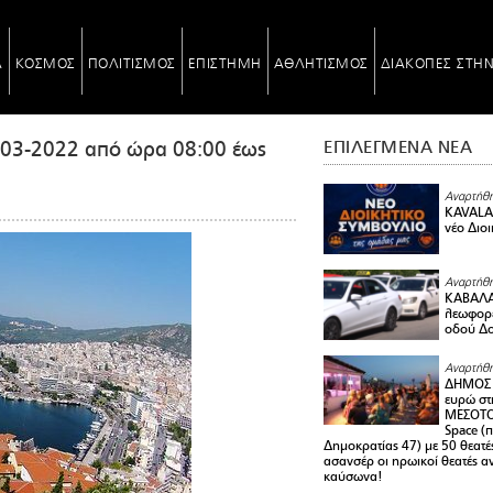
Α
ΚΟΣΜΟΣ
ΠΟΛΙΤΙΣΜΟΣ
ΕΠΙΣΤΗΜΗ
ΑΘΛΗΤΙΣΜΟΣ
ΔΙΑΚΟΠΕΣ ΣΤΗ
-03-2022 από ώρα 08:00 έως
ΕΠΙΛΕΓΜΕΝΑ ΝΕΑ
Αναρτήθη
KAVALA 
νέο Διο
Αναρτήθη
ΚΑΒΑΛΑ 
λεωφορε
οδού Δο
Αναρτήθη
ΔΗΜΟΣ 
ευρώ στ
ΜΕΣΟΤΟ
Space (
Δημοκρατίας 47) με 50 θεατές
ασανσέρ οι ηρωικοί θεατές 
καύσωνα!