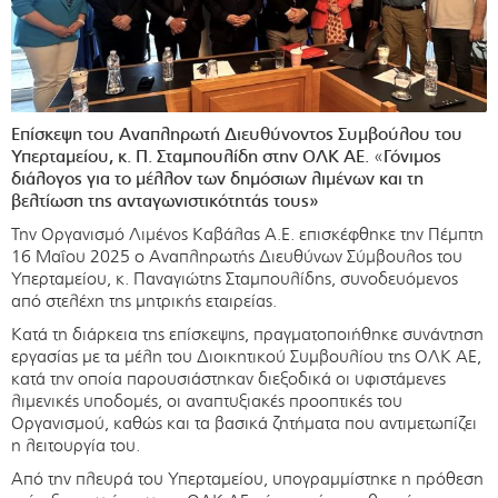
Επίσκεψη του Αναπληρωτή Διευθύνοντος Συμβούλου του
Υπερταμείου, κ. Π. Σταμπουλίδη στην ΟΛΚ ΑΕ.
«
Γόνιμος
διάλογος για το μέλλον των δημόσιων λιμένων και τη
βελτίωση της ανταγωνιστικότητάς τους»
Την Οργανισμό Λιμένος Καβάλας Α.Ε. επισκέφθηκε την Πέμπτη
16 Μαΐου 2025 ο Αναπληρωτής Διευθύνων Σύμβουλος του
Υπερταμείου, κ. Παναγιώτης Σταμπουλίδης, συνοδευόμενος
από στελέχη της μητρικής εταιρείας.
Κατά τη διάρκεια της επίσκεψης, πραγματοποιήθηκε συνάντηση
εργασίας με τα μέλη του Διοικητικού Συμβουλίου της ΟΛΚ ΑΕ,
κατά την οποία παρουσιάστηκαν διεξοδικά οι υφιστάμενες
λιμενικές υποδομές, οι αναπτυξιακές προοπτικές του
Οργανισμού, καθώς και τα βασικά ζητήματα που αντιμετωπίζει
η λειτουργία του.
Από την πλευρά του Υπερταμείου, υπογραμμίστηκε η πρόθεση