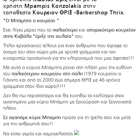
χρήστη
Mpampis Konzolakis
στην
τοποθεσία
Κουρειον ΘΡΙΞ -Barbershop Thrix
.
"Ο Μπάμπης ο κουρέας "
Έχει λίγες μέρες που το
παλαιότερο
και
ιστορικότερο κουρείον
στην Καβάλα "έριξε την αυλαία"
του.
Τίτλοι εργασιακού τέλους για έναν άνθρωπο που έγραψε το
όνομα του στον χώρο μας με χρυσά γράμματα και τον
ευχαριστώ προσωπικά για την κληρονομιά που μας άφησες!!!
Με αυτό ο κύριος Μπάμπης ρίχνει στη πλάτη μου την ευθύνη
του
παλαιότερου κουρείου στη πόλη
(1979 κουρείον ο
Γιάννης και από το 2000 έως σήμερα ΘΡΙΞ με 46 χρόνια
γραμμένα στον ίδιο χώρο)!!!!
Δεν θα πω περισσότερα και θα ευχηθώ τα καλύτερα στον
αγαπημένο μας κύριο Μπάμπη με ξεκούραση και ξεγνοιασιά
πλέον.
Σε αγαπάμε κύριε Μπαμπη
πρώτα για τη τρέλα σου και μετά
για την ανθρωπιά σου!!
Να είσαι γερός και χαμογελαστός