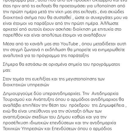
έτος πριν από τις εκλογές θα προετοιμάσει για υλοποίηση από
την πρώτη ημέρα μετά την νίκη μας στις εκλογές , ένα σκιώδες
διοικητικό σχήμα που θα συσταθεί , ώστε οι συνεργάτες μου να
είναι έτοιμοι να παράξουν από την πρώτη ημέρα. Άλλωστε
αρκετοί από αυτούς έχουν ασκήσει διοίκηση με επιτυχία στο
παρελθόν και είναι απολύτως έτοιμοι να αναλάβουν
Μέσα από το κανάλι μας στο YouTube , όπου μεταδίδεται αυτή
την στιγμή ζωντανά η εκδήλωση θα μπορείτε να ενημερωθείτε
αναλυτικά για το πρόγραμμα της παράταξης
Σήμερα θα εστιάσω σε ορισμένα σημεία του προγράμματος
μας:
Στον τομέα της ευελιξίας και της μεγιστοποίησης των
διοικητικών υπηρεσιών
Δημιουργούμε δύο υπεραντιδημαρχίες. Την Αντιδημαρχία
Τουρισμού και Ανάπτυξης όπου ο αρμόδιος αντιδήμαρχος θα
αναλάβει επιπλέον την θέση του πρόεδρου της Δημωφέλεια ,
ενώ θα είναι υπεύθυνος για την σύνταξη όλων των
αναπτυξιακών σχεδίων του Δήμου καθώς και για την
προσέλκυση ιδιωτικών επενδύσεων και την αντιδημαρχία
Τεχνικών Υπηρεσιών και Επενδύσεων όπου ο αρμόδιος