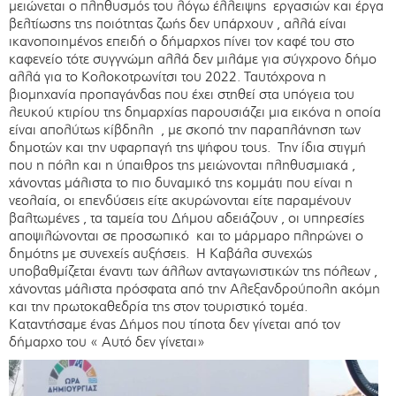
μειώνεται ο πληθυσμός του λόγω έλλειψης εργασιών και έργα
βελτίωσης της ποιότητας ζωής δεν υπάρχουν , αλλά είναι
ικανοποιημένος επειδή ο δήμαρχος πίνει τον καφέ του στο
καφενείο τότε συγγνώμη αλλά δεν μιλάμε για σύγχρονο δήμο
αλλά για το Κολοκοτρωνίτσι του 2022. Ταυτόχρονα η
βιομηχανία προπαγάνδας που έχει στηθεί στα υπόγεια του
λευκού κτιρίου της δημαρχίας παρουσιάζει μια εικόνα η οποία
είναι απολύτως κίβδηλη , με σκοπό την παραπλάνηση των
δημοτών και την υφαρπαγή της ψήφου τους. Την ίδια στιγμή
που η πόλη και η ύπαιθρος της μειώνονται πληθυσμιακά ,
χάνοντας μάλιστα το πιο δυναμικό της κομμάτι που είναι η
νεολαία, οι επενδύσεις είτε ακυρώνονται είτε παραμένουν
βαλτωμένες , τα ταμεία του Δήμου αδειάζουν , οι υπηρεσίες
αποψιλώνονται σε προσωπικό και το μάρμαρο πληρώνει ο
δημότης με συνεχείς αυξήσεις. Η Καβάλα συνεχώς
υποβαθμίζεται έναντι των άλλων ανταγωνιστικών της πόλεων ,
χάνοντας μάλιστα πρόσφατα από την Αλεξανδρούπολη ακόμη
και την πρωτοκαθεδρία της στον τουριστικό τομέα.
Καταντήσαμε ένας Δήμος που τίποτα δεν γίνεται από τον
δήμαρχο του « Αυτό δεν γίνεται»