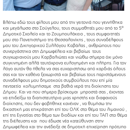
Βλέπω εδώ τους φίλους μου από την γειτονιά που γεννήθηκα
ο
και μεγάλωσα στο Σούγελου, τους συμμαθητές μου από το 5
Δημοτικό Σχολείο και το Ζουμπουλάκειο , τους συμφοιτητές
μου στο Πανεπιστήμιο της Θεσσαλονίκης , τους συναδέλφους
μου του Δικηγορικού Συλλόγου Καβάλας , ανθρώπους που
συνεργάστηκα στη Δημωφέλεια και βεβαίως τους
συγχωριανούς μου Καρβαλιώτες και νιώθω σήμερα όχι μόνο
συγκινημένη αλλά ταυτόχρονα ευλογημένη και πλήρης. Για τον
λόγο αυτόν θα ήθελα να σας ευχαριστήσω από καρδιάς όλους
σας και τον καθένα ξεχωριστά και βεβαίως τους παριστάμενους
συναδέλφους μου δημοτικούς συμβούλους που επί μία
πενταετία κολυμπήσαμε στα βαθιά νερά της διοίκησης του
Δήμου. Και να που σήμερα βρίσκομαι μπροστά σας , έχοντας
να επιδείξω τα διαπιστευτήρια μιας χρηστής και διαφανούς
διοίκησης, που δεν φοβήθηκε κανέναν , να θυμήσω την
δικαστική μας επικράτηση επί του ΟΛΚ στο θέμα του λιμανιού ,
επί της Εγνατίας στο θέμα των διοδίων και επί του ΤΑΠ στο θέμα
της διέλευσης και που έδωσε νέα κατεύθυνση στην
Δημωφέλεια και την ανέδειξε σε δημοτική επιχείρηση πρότυπο