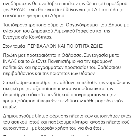
αντιδήμαρχος θα αναλάβει επιπλέον την θέση του προέδρου
της ΔΕΥΑΚ , ενώ θα είναι υπεύθυνος για τα ΣΔΙΤ και όλο το
επενδυτικό φάσμα του Δήμου .
Ταυτόχρονα τροποποιούμε το Οργανόγραμμα του Δήμου με
ενίσχυση του Δημοτικού Λιμενικού Γραφείου και της
Ενεργειακής Κοινότητας.
Στον τομέα ΠΕΡΙΒΑΛΛΟΝ ΚΑΙ ΠΟΙΟΤΗΤΑ ΖΩΗΣ
Πρώτη μας προτεραιότητα η Θάλασσα. Συνεργασία με το
ΙΝΑΛΕ και το Διεθνές Πανεπιστήμιο για την εφαρμογή
πολιτικών και προγραμμάτων προστασίας του θαλάσσιου
περιβάλλοντος και της ποιότητας των υδάτων.
Στοχεύουμε-απαιτούμε την αλλαγή επιτέλους της νομοθεσίας
σχετικά με την αξιοποίηση των καπναποθηκών και την
δημιουργία ειδικού επενδυτικού προγράμματος για την
χρηματοδότηση ιδιωτικών επενδύσεων κάθε μορφής εντός
αυτών.
Δημιουργούμε δίκτυο φόρτισης ηλεκτρικών αυτοκινήτων εντός
του αστικού ιστού και παρέχουμε κίνητρα αγοράς ηλεκτρικού
αυτοκινήτου , με δωρεάν χρήση του για ένα έτος .