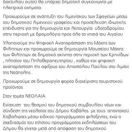
δακτυλίου αυτού θα υπάρχει δημοτική συγκοινωνία με
ηλεκτρικά οχήματα.
Προχωρούμε σε ανάπτυξη του λιμενίσκου των Σφαγείων μέσω
του δημοτικού λιμενικού γραφείου και προσέλκυση ιδιωτικής
επένδυσης για την δημιουργία και λειτουργία υδατοδρομίου
στην περιοχή με δρομολόγια προς όλα τα νησιά του Αιγαίου
Υλοποιούμε την Ψηφιακή Αναπαράσταση της Μάχης των
Φιλίππων και προχωρούμε σε δημιουργία Μουσείου Μάχης
των Φιλίππων σε δημοτικό ακίνητο στην περιοχή των Κρηνίδων
, πλησίον του Πηλοθεραπευτηρίου , καθώς και ψηφιακή
αναπαράσταση της αφίξεως του Αποστόλου Παύλου στο λιμάνι
της Νεάπολης .
Προχωρούμε σε δημιουργία φορέα διαχείρισης τουριστικού
προϊόντος
Στον τομέα ΝΕΟΛΑΙΑ
Ενίσχυση του θεσμού του δημοτικού συμβουλίου νέων και
σύνδεση της νεολαίας του Δήμου Καβάλας με τους απανταχού
Καβαλιώτες μέσω ειδικού προγράμματος φιλοξενίας, ενώ ο
σχεδιασμός του ετήσιου προγράμματος εκδηλώσεων του
Δήμου θα γίνεται μετά από απόφαση του δημοτικού