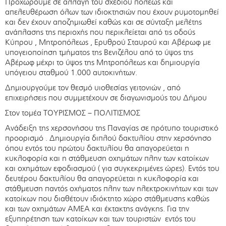
Προχωρούμε σε αλλαγή του σχεδίου πόλεως και
απελευθέρωση όλων των ιδιοκτησιών που έχουν ρυμοτομηθεί
και δεν έχουν αποζημιωθεί καθώς και σε σύνταξη μελέτης
ανάπλασης της περιοχής που περικλείεται από τις οδούς
Κύπρου , Μητροπόλεως , Ερυθρού Σταυρού και Αβέρωφ με
υπογειοποίηση τμήματος της Βενιζέλου από το ύψος της
Αβέρωφ μέχρι το ύψος της Μητροπόλεως και δημιουργία
υπόγειου σταθμού 1.000 αυτοκινήτων.
Δημιουργούμε τον θεσμό υιοθεσίας γειτονιών , από
επιχειρήσεις που συμμετέχουν σε διαγωνισμούς του Δήμου
Στον τομέα ΤΟΥΡΙΣΜΟΣ – ΠΟΛΙΤΙΣΜΟΣ
Ανάδειξη της χερσονήσου της Παναγίας σε πρότυπο τουριστικό
προορισμό . Δημιουργία διπλού δακτυλίου στην χερσόνησο
όπου εντός του πρώτου δακτυλίου θα απαγορεύεται η
κυκλοφορία και η στάθμευση οχημάτων πλην των κατοίκων
και οχημάτων εφοδιασμού ( για συγκεκριμένες ώρες). Εντός του
δευτέρου δακτυλίου θα απαγορεύεται η κυκλοφορία και
στάθμευση παντός οχήματος πλην των ηλεκτροκινήτων και των
κατοίκων που διαθέτουν ιδιόκτητο χώρο στάθμευσης καθώς
και των οχημάτων ΑΜΕΑ και έκτακτης ανάγκης. Για την
εξυπηρέτηση των κατοίκων και των τουριστών εντός του