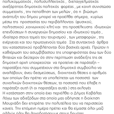
πολυκομματικός , πολυσυλλεκτικός , διεπαγγελματικός
ανεξάρτητος δημοτικός πολιτικός φορέας , με κοινή συνιστώσα
συμμετοχής , την πεποίθηση των μελών , ότι η βιώσιμη
ανάπτυξη του δήμου μπορεί να προέλθει σήμερα, κυρίως
μέσω της προστασίας του περιβάλλοντος (φυσικού,
πολιτιστικού ,κοινωνικού κλπ) και της προσέλκυσης ιδιωτικών
επενδύσεων ή συνεργειών δημοσίου και ιδιωτικού τομέα ,
ιδιαίτερα στους τομείς του τουρισμού , των μεταφορών , της
ενέργειας και του πρωτογενούς τομέα . Στα συντακτικά άρθρα
του καταστατικού προβλέπονται δύο βασικές αρχές. Πρώτον η
καθιέρωση του ασυμβίβαστου της υποψηφιότητας άνω των δύο
θητειών και δεύτερον ότι στην περίπτωση ανάδειξης της σε
δημοτική αρχή υποχρεούται να προτείνει σε παράταξη –
παρατάξεις που συμμετέχουν στο δημοτικό συμβούλιο να
αναλάβουν, άνευ δεσμεύσεως, διοικητικές θέσεις ο αριθμός
των οποίων δεν πρέπει να υπολείπεται ως ποσοστό των
συνολικών διοικητικών θέσεων, το ποσοστό που έλαβε η
παράταξη αυτή (ή οι παρατάξεις αυτές ) στις εκλογές
Η κατάσταση στην οποία έχει περιέλθει ο Δήμος Καβάλας
λόγω των αδιεξόδων στα οποία μας οδήγησε η διοίκηση
Μουριάδη δεν επιτρέπει την πολυτέλεια του να περισσεύει
κανείς. Την επόμενη ημέρα πρέπει και θα είμαστε όλοι μαζί
αλλιώς όλοι θα λογοδοτήσουμε στους δημότες.