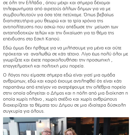
σε όλη την Ελλάδα , όπου μέχρι και σήμερα δέχομαι
τηλεφωνήματα από αιρετούς άλλων δήμων για να με
συμβουλευτούν για όσα τότε πετύχαμε. Όπως βεβαίως
διαπιστευτήρια μου θεωρώ και τα τρία χρόνια της
αντιπολίτευσης που ασκώ που απέδωσε την μείωση των
ανταποδοτικών τελών και την δικαίωση για το θέμα της
επένδυσης στο Εσκή Καπού.
Εδώ όμως δεν ήρθαμε για να μιλήσουμε για μένα και ούτε
πρόκειται να αναλωθώ σε κάτι τέτοιο. Λίγο έως πολύ όλοι με
γνωρίζετε και έχετε παρακολουθήσει την προσωπική ,
επαγγελματική και πολιτική μου πορεία.
Ο λόγος που είμαστε σήμερα εδώ είναι γιατί μια ομάδα
ανθρώπων, εδώ και καιρό έχουμε αντιληφθεί ότι είναι κάτι
παραπάνω από επείγον να ανατρέψουμε την ολέθρια πορεία
στην οποία οδηγείται ο Δήμος και η πόλη από μια διοίκηση η
οποία χωρίς πλάνο , χωρίς σχέδιο και χωρίς ανθρώπους
διαχειρίζεται τα θέματα του Δήμου σε μια ιδιαίτερα δύσκολη
συγκυρία για όλους.