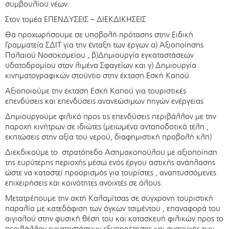
συμβουλίου νέων.
Στον τομέα ΕΠΕΝΔΥΣΕΙΣ – ΔΙΕΚΔΙΚΗΣΕΙΣ
Θα προχωρήσουμε σε υποβολή πρότασης στην Ειδική
Γραμματεία ΣΔΙΤ για την ένταξη των έργων α) Αξιοποίησης
Παλαιού Νοσοκομείου , β)Δημιουργία εγκαταστάσεων
υδατοδρομίου στον λιμένα Σφαγείων και γ) Δημιουργία
κινηματογραφικών στούντιο στην έκταση Εσκή Καπού.
Αξιοποιούμε την έκταση Εσκή Καπού για τουριστικές
επενδύσεις και επενδύσεις ανανεώσιμων πηγών ενέργειας
Δημιουργούμε φιλικό προς τις επενδύσεις περιβάλλον με την
παροχή κινήτρων σε ιδιώτες (μειωμένα ανταποδοτικά τέλη ,
εκπτώσεις στην αξία του νερού, διαφημιστική προβολή κλπ)
Διεκδικούμε το στρατόπεδο Ασημακοπούλου με αξιοποίηση
της ευρύτερης περιοχής μέσω ενός έργου αστικής ανάπλασης
ώστε να καταστεί προορισμός για τουρίστες , αναπτυσσόμενες
επιχειρήσεις και κοινότητες ανοιχτές σε όλους.
Μετατρέπουμε την ακτή Καλαμίτσας σε σύγχρονη τουριστική
παραλία με κατεδάφιση των όγκων τσιμέντου , επαναφορά του
αιγιαλού στην φυσική θέση του και κατασκευή φιλικών προς το
περιβάλλον εγκαταστάσεων εξυπηρέτησης και αναψυχής των