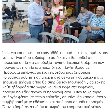
Ίσως για κάποιους από εσάς αλλά και από τους συνδημότες μας
να μην είναι τόσο ευδιάκριτο αυτό και να θεωρηθεί ότι
πρόκειται απλά για φιλοδοξία , αντιπολιτευτική θεώρηση των
πραγμάτων ή απλά ένα παιχνίδι εναλλαγής εξουσίας.
Πρόσφατα μιλώντας με έναν πρόεδρο μιας δημοτικής
κοινότητας μου είπε ότι μπορεί ο ίδιος να μην συμμετέχει στις
επόμενες εκλογές αλλά θα στηρίξει τον Μουριάδη γιατί έρχεται
κάθε εβδομάδα στο χωριό και πίνει καφέ στο καφενείο,
πράγμα που δεν έκαναν οι προηγούμενοι. Όταν το κριτήριο
επιλογής φθάνει σε τέτοιο επίπεδο , σημαίνει ότι κάποιοι έχουν
συμβιβαστεί με το ελάχιστο και αυτό είναι σημάδι παρακμής.
Όταν ο δημότης ξεχνά ότι το χωριό του ερημώνει από νέους ,