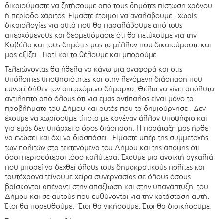
δικαιούμαστε να ζητήσουμε από τους δημότες πίστωση χρόνου
ή περίοδο χάριτος. Είμαστε έτοιμοι να αναλάβουμε , χωρίς
δικαιολογίες για αυτά που θα παραλάβουμε από τους
απερχόμενους και δεσμευόμαστε ότι θα πετύχουμε για την
Καβάλα και τους δημότες μας το μέλλον που δικαιούμαστε και
μας αξίζει . Γιατί και το θέλουμε και μπορούμε .
Τελειώνοντας θα ήθελα να κάνω μια αναφορά και στις
υπόλοιπες υποψηφιότητες και στην λεγόμενη διάσπαση που
ευνοεί δήθεν τον απερχόμενο δήμαρχο. Θέλω να γίνει απόλυτα
αντιληπτό από όλους ότι για εμάς αντίπαλος είναι μόνο τα
προβλήματα του Δήμου και αυτός που τα δημιούργησε . Δεν
έχουμε να χωρίσουμε τίποτα με κανέναν άλλον υποψήφιο και
για εμάς δεν υπάρχει ο όρος διάσπαση. Η παράταξη μας ήρθε
να ενώσει και όχι να διασπάσει . Είμαστε υπέρ της συμμετοχής
των πολιτών στα τεκτενόμενα του Δήμου και της άποψης ότι
όσοι περισσότεροι τόσο καλύτερα. Έχουμε μια ανοιχτή αγκαλιά
που μπορεί να δεχθεί όλους τους δημοκρατικούς πολίτες και
ταυτόχρονα τείνουμε χείρα συνεργασίας σε όλους όσους
βρίσκονται απέναντι στην απαξίωση και στην υπανάπτυξη του
Δήμου και σε αυτούς που ευθύνονται για την κατάσταση αυτή.
Έτσι θα πορευθούμε. Έτσι θα νικήσουμε. Έτσι θα διοικήσουμε.