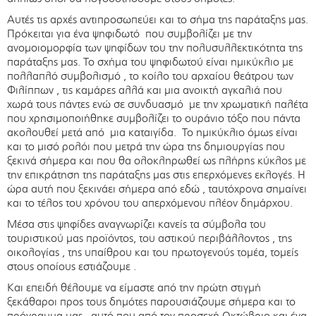
Αυτές τις αρχές αντιπροσωπεύει και το σήμα της παράταξης μας.
Πρόκειται για ένα ψηφιδωτό που συμβολίζει με την
ανομοιομορφία των ψηφίδων του την πολυσυλλεκτικότητα της
παράταξης μας. Το σχήμα του ψηφιδωτού είναι ημικύκλιο με
πολλαπλό συμβολισμό , το κοίλο του αρχαίου θεάτρου των
Φιλίππων , τις καμάρες αλλά και μια ανοικτή αγκαλιά που
χωρά τους πάντες ενώ σε συνδυασμό με την χρωματική παλέτα
που χρησιμοποιήθηκε συμβολίζει το ουράνιο τόξο που πάντα
ακολουθεί μετά από μια καταιγίδα. Το ημικύκλιο όμως είναι
και το μισό ρολόι που μετρά την ώρα της δημιουργίας που
ξεκινά σήμερα και που θα ολοκληρωθεί ως πλήρης κύκλος με
την επικράτηση της παράταξης μας στις επερχόμενες εκλογές. Η
ώρα αυτή που ξεκινάει σήμερα από εδώ , ταυτόχρονα σημαίνει
και το τέλος του χρόνου του απερχόμενου πλέον δημάρχου.
Μέσα στις ψηφίδες αναγνωρίζει κανείς τα σύμβολα του
τουριστικού μας προϊόντος, του αστικού περιβάλλοντος , της
οικολογίας , της υπαίθρου και του πρωτογενούς τομέα, τομείς
στους οποίους εστιάζουμε .
Και επειδή θέλουμε να είμαστε από την πρώτη στιγμή
ξεκάθαροι προς τους δημότες παρουσιάζουμε σήμερα και το
πρόγραμμα μας , αυτό που από τον προσεχή Οκτώβριο και ένα