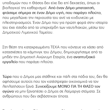
υποδομών που η Θάσος δεν είχε δει επί δεκαετίες, όπως οι
βιολογικοί της καθαρισμοί.
Από έναν Δήμο μπαταχτσή,
φτάσαμε σήμερα σε έναν Δήμο υγιή, που παράγει πλούτο
,
που μεγαλώνει την περιουσία του αντί να κινδυνεύει με
πλειστηριασμούς. Έναν Δήμο που για πρώτη φορά στην ιστορία
του έχει έσοδα από τα υπερκέρδη των ναυτιλιακών, μέσω του
Δημοτικού Λιμενικού Ταμείου.
Στη θέση της καταχρεωμένης ΤΕΧΑ που κόντευε να χάσει από
κατασχέσεις τα κάμπινγκ του Δήμου, δημιουργήσαμε από το
μηδέν την Δημοτική Ανώνυμη Εταιρία, ένα
αναπτυξιακό
εργαλείο
που παράγει πλούτο.
Τώρα
που ο Δήμος μας στάθηκε και πάλι στα πόδια του, δεν θα
αφήσουμε αυτούς που τον κατέστρεψαν οικονομικά να τον
λεηλατήσουν ξανά.
Συνεχίζουμε ΜΟΝΟ ΓΙΑ ΤΗ ΘΑΣΟ τον
αγώνα
να μην ξαναπέσει ο Δήμος σε λαίμαργα στόματα. Σε
ανθρώπους που δεν σεβάστηκαν τίποτα.