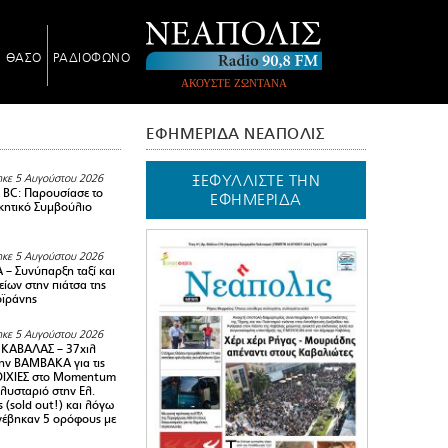
Ν ΘΑΣΟ
ΡΑΔΙΟΦΩΝΟ
ΑΚΟΥΣΤΕ ΖΩΝΤΑΝΑ
ΕΦΗΜΕΡΙΔΑ ΝΕΑΠΟΛΙΣ
ΞΕΦΥΛΛΙΣΤΕ ΤΗΝ
κε 5 Αυγούστου 2026
BC: Παρουσίασε το
ΕΦΗΜΕΡΙΔΑ
ικητικό Συμβούλιο
κε 5 Αυγούστου 2026
– Συνύπαρξη ταξί και
ίων στην πιάτσα της
ϊράνης
κε 5 Αυγούστου 2026
ΚΑΒΑΛΑΣ – 37χιλ
ην ΒΑΜΒΑΚΑ για τις
ΙΧΙΕΣ στο Momentum
πλυσταριό στην Ελ.
 (sold out!) και λόγω
ανέβηκαν 5 ορόφους με