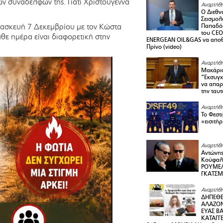
ων συναδέλφων της. Γιατί Χριστούγεννα
Αναρτήθη
Ο Διεθν
Σεισμολ
ρασκευή 7 Δεκεμβρίου με τον Κώστα
Παπαδόπ
του CEO
θε ημέρα είναι διαφορετική στην
ENERGEAN OIL&GAS να αποθ
Πρίνο (video)
Αναρτήθη
Μακάριο
“Εκσυγχ
να απαρν
την ταυ
Αναρτήθη
Το Φεστ
«εισιτήρ
Αναρτήθη
Αντώνης
Κούφαλ
ΡΟΥΜΕΛ
ΓΚΑΤΣ
Αναρτήθη
ΔΗΠΕΘΕ
ΑΛΑΖΟΝ
ΕΥΑΣ ΒΑ
ΚΑΤΑΓΓΕ