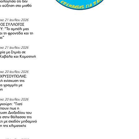
ολογήσει ότι δεν
ει αύξηση στο μισθό
κε 21 Ιουλίου 2026
ΚΟΣ ΣΥΛΛΟΓΟΣ
Y: “Το αμπέλι μας
αι τη φροντίδα και τη
ας”
κε 21 Ιουλίου 2026
ία με ζημιές σε
Καβάλα και Κομοτηνή
κε 20 Ιουλίου 2026
 ΧΡΥΣΟΥΠΟΛΗΣ:
κή ενίσχυση της
ής γραμμής με
δη
κε 20 Ιουλίου 2026
κούρη: “Γιατί
τουν πως η
υση Διοξειδίου του
 στην θάλασσα της
κη με σχεδόν μηδαμινό
 της κλιματικής