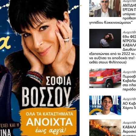
Αναρτήθη
ΑΝΤΙΔΗ
ΕΡΓΩΝ Π
υπάρχει
πρόθεση
γηπέδου Κοκκινοχώματος”
Αναρτήθη
69ο ΦΕΣ
ΝΤΡΟΠΙ
ΚΑΒΑΛΑ 
Διευθύ
εξαπατώντας από το 2022 το 
να αυξήσει τις αποδοχές της
εχθές στους Φιλίππους)
Αναρτήθη
Πυροσβε
Καβάλας
στο πλαί
περιόδο
Αναρτήθη
ΑΟ Καβά
Χάρης Γ
Αναρτήθη
ΚΑΒΑΛΑ
Αεροσκά
πυρκαγι