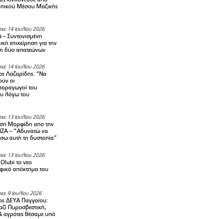
οπικού Μέσου Μαζικής
κε 14 Ιουλίου 2026
– Συντονισμένη
κή επιχείρηση για την
η δύο απατεώνων
κε 14 Ιουλίου 2026
ς Λαζαρίδης: “Να
ούν οι
αραγωγοί του
υ λόγω του
κε 13 Ιουλίου 2026
ση Μορφίδη απο την
ΡΙΖΑ – “Αδυνατώ να
σω αυτή τη δυστοπία”
κε 13 Ιουλίου 2026
Olubi το νεο
φικό απόκτημα του
κε 9 Ιουλίου 2026
ς ΔΕΥΑ Παγγαίου:
αζί Πυροσβεστική,
& αγρότες θέσαμε υπό