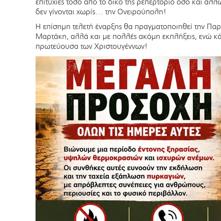
επιτυχίες τόσο από το δικό της ρεπερτόριο όσο και άλλ
δεν γίνονται χωρίς… την Ονειρούπολη!
Η επίσημη τελετή έναρξης θα πραγματοποιηθεί την Πα
Μαρτάκη, αλλά και με πολλές ακόμη εκπλήξεις, ενώ κά
πρωτεύουσα των Χριστουγέννων!