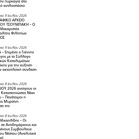
την πυρκαγιά στο
ό αντλιοστάσιο
κε 9 Ιουλίου 2026
ΑΦΙΚΟ ΑΡΧΕΙΟ
ΟΥ ΤΣΟΥΜΠΑΚΗ – Ο
 Μακαριστός
λίτης Φιλίππων
ΙΟΣ
κε 9 Ιουλίου 2026
– Επιμένει ο Γιάννης
γης με το Σύλλογο
ικών Καταλυμάτων
κης για την αύξηση
ην ακτοπλοϊκή σύνδεση
κε 8 Ιουλίου 2026
ΙΟΥ 2026 ανοίγουν οι
ς Κατασκηνώσεις Νέας
 – Πανέτοιμοι η
ος Μυρσίνη
ες της
κε 8 Ιουλίου 2026
Μιχαηλίδης – Οι
 σε Αντιδημάρχους και
μένους Συμβούλους
ου Νέστου (Αναλυτικά
ις)