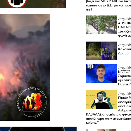
βάζει τον ΜΟΥΡΙΑΔΗ να δικαι
εξαπάτησε το Δ.Σ. για να πάρ
της!
Αναρτήθη
ΑΓΡΟΤΙ
ΠΑΓΓΑΙΟ
χρειάζετ
φωνή μ
Αναρτήθη
Κακοκαιρ
Δράμα, 
Αναρτήθη
ΝΕΣΤΟΣ
Σημαντι
αμυντικ
Παντεκί
Αναρτήθη
Ελσόν Ζγ
αποκρύπ
αποθήκε
Άνθρακα
ΚΑΒΑΛΑΣ αποτελεί μια φενά
αποτύπωμα στην αντιμετώπιση
κρίσης;”