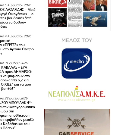
κε 5 Αυγούστου 2026
ΟΣ ΛΑΖΑΡΙΔΗΣ – Μετά
υργό Οικογένειας …ο
της βουλευτής ζητά
 τώρα να δοθούν
ρότες
κε 4 Αυγούστου 2026
ματική
α «ΠΕΡΣΕΣ» του
υ στο Αρχαίο Θέατρο
ων
κε 31 Ιουλίου 2026
 ΚΑΒΑΛΑΣ – ΕΥΑ
Α προς ΔΗΜΑΡΧΟ:
υς να ψηφίσουν στο
 πάρω άλλα 6,2 χιλ
ΟΙΧΙΕΣ” και να μου
ή βοηθό!”
κε 28 Ιουλίου 2026
Α ΖΟΥΜΠΟΥΛΑΚΗ*:
 την κατηγορηματική
ή μου στη
όμενη αποθήκευση
ιο περιβάλλον μεταξύ
της Καβάλας και του
ης Θάσου”