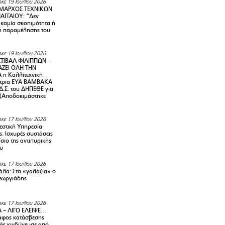
κε 19 Ιουλίου 2026
ΜΑΡΧΟΣ ΤΕΧΝΙΚΩΝ
ΑΓΓΑΙΟΥ: “Δεν
 καμία σκοπιμότητα ή
 παραμέλησης του
κε 19 Ιουλίου 2026
ΤΙΒΑΛ ΦΙΛΙΠΠΩΝ –
ΑΖΕΙ ΟΛΗ ΤΗΝ
η Καλλιτεχνική
ντρια ΕΥΑ ΒΑΜΒΑΚΑ
Δ.Σ. του ΔΗΠΕΘΕ για
! (Αποδοκιμάστηκε
κε 17 Ιουλίου 2026
στική Υπηρεσία
: Ισχυρές συστάσεις
σιο της αντιπυρικής
υ
κε 17 Ιουλίου 2026
λα: Στα «γαλάζια» ο
εωργιάδης
κε 17 Ιουλίου 2026
 – ΛΙΓΟ ΕΛΕΙΨΕ…
φος κατάσβεσης
άς κινδύνευσε από