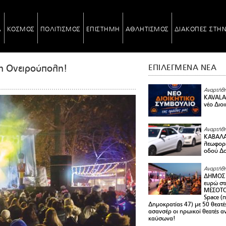
Α
ΚΟΣΜΟΣ
ΠΟΛΙΤΙΣΜΟΣ
ΕΠΙΣΤΗΜΗ
ΑΘΛΗΤΙΣΜΟΣ
ΔΙΑΚΟΠΕΣ ΣΤΗ
η Ονειρούπολη!
ΕΠΙΛΕΓΜΕΝΑ ΝΕΑ
Αναρτήθη
KAVALA 
νέο Διο
Αναρτήθη
ΚΑΒΑΛΑ 
λεωφορε
οδού Δο
Αναρτήθη
ΔΗΜΟΣ 
ευρώ στ
ΜΕΣΟΤΟ
Space (
Δημοκρατίας 47) με 50 θεατές
ασανσέρ οι ηρωικοί θεατές 
καύσωνα!