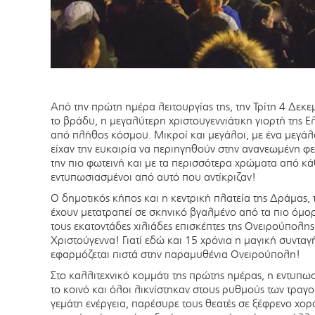
Από την πρώτη ημέρα λειτουργίας της, την Τρίτη 4 Δεκε
το βράδυ, η μεγαλύτερη χριστουγεννιάτικη γιορτή της
από πλήθος κόσμου. Μικροί και μεγάλοι, με ένα μεγάλ
είχαν την ευκαιρία να περιηγηθούν στην ανανεωμένη φ
την πιο φωτεινή και με τα περισσότερα χρώματα από κ
εντυπωσιασμένοι από αυτό που αντίκριζαν!
Ο δημοτικός κήπος και η κεντρική πλατεία της Δράμας,
έχουν μετατραπεί σε σκηνικό βγαλμένο από τα πιο όμο
τους εκατοντάδες χιλιάδες επισκέπτες της Ονειρούπολης
Χριστούγεννα! Γιατί εδώ και 15 χρόνια η μαγική συνταγή 
εφαρμόζεται πιστά στην παραμυθένια Ονειρούπολη!
Στο καλλιτεχνικό κομμάτι της πρώτης ημέρας, η εντυπ
το κοινό και όλοι λικνίστηκαν στους ρυθμούς των τραγ
γεμάτη ενέργεια, παρέσυρε τους θεατές σε ξέφρενο χορ