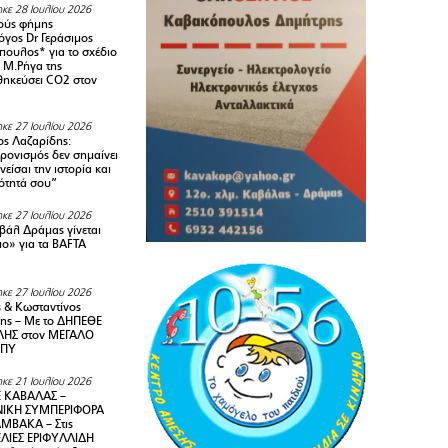
κε 28 Ιουλίου 2026
ούς φήμης
όγος Dr Γεράσιμος
ουλος* για το σχέδιο
 M.Ρήγα της
ηκεύσει CO2 στον
κε 27 Ιουλίου 2026
ς Λαζαρίδης:
ρονισμός δεν σημαίνει
είσαι την ιστορία και
τότητά σου”
κε 27 Ιουλίου 2026
ιβάλ Δράμας γίνεται
ιο» για τα BAFTA
κε 27 Ιουλίου 2026
 & Κωσταντίνος
ης – Με το ΔΗΠΕΘΕ
ΗΣ στον ΜΕΓΑΛΟ
ΜΠΥ
κε 21 Ιουλίου 2026
 ΚΑΒΑΛΑΣ –
ΙΚΗ ΣΥΜΠΕΡΙΦΟΡΑ
ΜΒΑΚΑ – Στις
ΛΙΕΣ ΕΡΙΦΥΛΛΙΔΗ