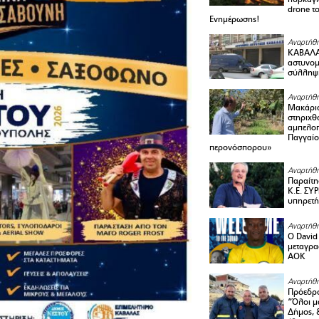
drone τ
Ενημέρωσης!
Αναρτήθη
ΚΑΒΑΛΑ 
αστυνομι
σύλληψ
Αναρτήθη
Μακάριο
στηριχθ
αμπελοπ
Παγγαίο
περονόσπορου»
Αναρτήθη
Παραίτη
Κ.Ε. ΣΥ
υπηρετή
Αναρτήθη
Ο David 
μεταγρα
ΑΟΚ
Αναρτήθη
Πρόεδρο
“Όλοι μ
Δήμος, 