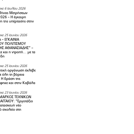
κε 6 Ιουλίου 2026
Μήνας Μετρήσεων
2026 – H έγκαιρη
η της υπέρτασης στην
κε 25 Ιουνίου 2026
 – ΕΓΚΑΙΝΙΑ
ΟΥ ΠΟΛΙΤΙΣΜΟΥ
ΗΣ ΑΘΑΝΑΣΙΑΔΗΣ” –
ε και η ντροπή… με τα
άδη
κε 25 Ιουνίου 2026
τική οργάνωση έκλεβε
ε όλη τη βόρεια
 Η δράση της
φηκε και στην Καβάλα
κε 23 Ιουνίου 2026
ΜΑΡΧΟΣ ΤΕΧΝΙΚΩΝ
ΑΓΓΑΙΟΥ: “Εργοτάξιο
κατασκευή νέο
ό σχολείο στη