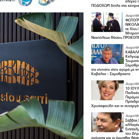
έλεγχο 
ΠΟΔΟΧΩΡΙ δίπλα στο κεντρικ
Αναρτήθη
ΦΩΤΟΓΡ
ΝΙΚΟΛΑ
εκ Χίου
Μητροπο
Νεαπόλεως Θάσου ΠΡΟΚΟΠ
Αναρτήθη
ΚΑΒΑΛΑ 
Κελγιώρ
Τουριστ
Σαμοθρά
της κίνησης στην αγορά με τ
Καβάλας – Σαμοθρακης
Αναρτήθη
10 ΙΟΥΛ
Παιδικέ
Περάμου
Πρόεδρ
Χρυσαφούδη και οι συνεργάτ
Αναρτήθη
Σάββας 
αλλαγές
Εντεταλ
του Δήμ
ονόματα και οι έμμισθες θέσε