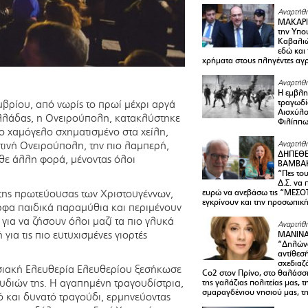
Αναρτήθη
ΜΑΚΑΡΙ
την Υπο
Καβαλιώ
εδώ και
χρήματα στους πληγέντες αγ
Αναρτήθη
Η εμβλη
τραγωδί
μβρίου, από νωρίς το πρωί μέχρι αργά
Αισχύλο
 Ελλάδας, η Ονειρούπολη, κατακλύστηκε
Φιλίππ
ο χαμόγελο σχηματισμένο στα χείλη,
ετινή Ονειρούπολη, την πιο λαμπερή,
Αναρτήθη
ΔΗΠΕΘΕ
άθε άλλη φορά, μένοντας όλοι
ΒΑΜΒΑΚ
“Πες το
Δ.Σ. να
 της πρωτεύουσας των Χριστουγέννων,
ευρώ να ανεβάσω τις “ΜΕΣΟΤ
εγκρίνουν και την προσωπικ
ρφα παιδικά παραμύθια και περιμένουν
 για να ζήσουν όλοι μαζί τα πιο γλυκά
Αναρτήθη
για τις πιο ευτυχισμένες γιορτές
ΜΑΝΙΝ
“Δηλώνω
αντίθεσ
σχεδιαζ
ωσιακή Ελευθερία Ελευθερίου ξεσήκωσε
Co2 στον Πρίνο, στο θαλάσσ
ουδιών της. Η αγαπημένη τραγουδίστρια,
της γαλάζιας πολιτείας μας, 
σμαραγδένιου νησιού μας, τ
ό και δυνατό τραγούδι, ερμηνεύοντας