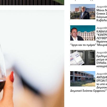
Αναρτήθη
Μάιος 
Greece 
διάγνωσ
Καβάλα
Αναρτήθη
ΚΑΒΑΛΑ
“ΚΕΝΤΡ
ΛΕΥΘΕΡ
Ντράπηκ
“έργα και τις ημέρες” Μουρι
Αναρτήθη
Εγκλημα
ρεύμα σ
Ελλάδα.
καταγρά
Αναρτήθη
ΑΝΤΙΔΗ
ΕΡΓΩΝ Π
το υπό 
Δημοτικ
Δημοτική Ενότητα Ορφανού”