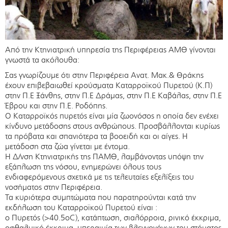
Από την Κτηνιατρική υπηρεσία της Περιφέρειας ΑΜΘ γίνονται
γνωστά τα ακόλουθα:
Σας γνωρίζουμε ότι στην Περιφέρεια Ανατ. Μακ.& Θράκης
έχουν επιβεβαιωθεί κρούσματα Καταρροϊκού Πυρετού (Κ.Π)
στην Π.Ε Ξάνθης, στην Π.Ε Δράμας, στην Π.Ε Καβάλας, στην Π.Ε
Έβρου και στην Π.Ε. Ροδόπης.
Ο Καταρροϊκός πυρετός είναι μία ζωονόσος η οποία δεν ενέχει
κίνδυνο μετάδοσης στους ανθρώπους. Προσβάλλονται κυρίως
τα πρόβατα και σπανιότερα τα βοοειδή και οι αίγες. Η
μετάδοση στα ζώα γίνεται με έντομα.
Η Δ/νση Κτηνιατρικής της ΠΑΜΘ, λαμβάνοντας υπόψη την
εξάπλωση της νόσου, ενημερώνει όλους τους
ενδιαφερόμενους σχετικά με τις τελευταίες εξελίξεις του
νοσήματος στην Περιφέρεια.
Τα κυριότερα συμπτώματα που παρατηρούνται κατά την
εκδήλωση του Καταρροϊκού Πυρετού είναι :
o Πυρετός (>40.5οC), κατάπτωση, σιαλόρροια, ρινικό έκκριμα,
οφθαλμικό έκκριμα, υπεραιμία των βλεννογόνων του στόματος