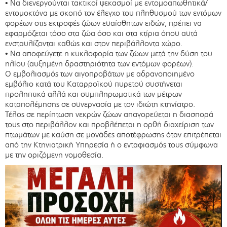
• Να διενεργούνται τακτικοί ψεκασμοί με εντομοαπωθητικά/
εντομοκτόνα με σκοπό τον έλεγχο του πληθυσμού των εντόμων
φορέων στις εκτροφές ζώων ευαίσθητων ειδών, πρέπει να
εφαρμόζεται τόσο στα ζώα όσο και στα κτίρια όπου αυτά
ενσταυλίζονται καθώς και στον περιβάλλοντα χώρο.
• Να αποφεύγετε η κυκλοφορία των ζώων μετά την δύση του
ηλίου (αυξημένη δραστηριότητα των εντόμων φορέων).
Ο εμβολιασμός των αιγοπροβάτων με αδρανοποιημένο
εμβόλιο κατά του Καταρροϊκού πυρετού συστήνεται
προληπτικά αλλά και συμπληρωματικά των μέτρων
καταπολέμησης σε συνεργασία με τον ιδιώτη κτηνίατρο.
Τέλος σε περίπτωση νεκρών ζώων απαγορεύεται η διασπορά
τους στο περιβάλλον και προβλέπεται η ορθή διαχείριση των
πτωμάτων με καύση σε μονάδες αποτέφρωσης όταν επιτρέπεται
από την Κτηνιατρική Υπηρεσία ή ο ενταφιασμός τους σύμφωνα
με την οριζόμενη νομοθεσία.