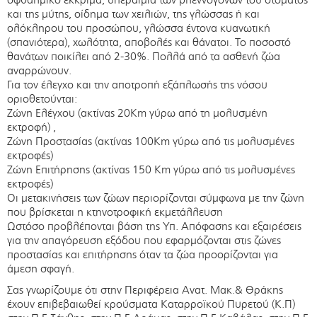
και της μύτης, οίδημα των χειλιών, της γλώσσας ή και
ολόκληρου του προσώπου, γλώσσα έντονα κυανωτική
(σπανιότερα), χωλότητα, αποβολές και θάνατοι. Το ποσοστό
θανάτων ποικίλει από 2-30%. Πολλά από τα ασθενή ζώα
αναρρώνουν.
Για τον έλεγχο και την αποτροπή εξάπλωσής της νόσου
οριοθετούνται:
Ζώνη Ελέγχου (ακτίνας 20Km γύρω από τη μολυσμένη
εκτροφή) ,
Ζώνη Προστασίας (ακτίνας 100Km γύρω από τις μολυσμένες
εκτροφές)
Ζώνη Επιτήρησης (ακτίνας 150 Km γύρω από τις μολυσμένες
εκτροφές)
Οι μετακινήσεις των ζώων περιορίζονται σύμφωνα με την ζώνη
που βρίσκεται η κτηνοτροφική εκμετάλλευση
Ωστόσο προβλέπονται βάση της Υπ. Απόφασης και εξαιρέσεις
για την απαγόρευση εξόδου που εφαρμόζονται στις ζώνες
προστασίας και επιτήρησης όταν τα ζώα προορίζονται για
άμεση σφαγή.
Σας γνωρίζουμε ότι στην Περιφέρεια Ανατ. Μακ.& Θράκης
έχουν επιβεβαιωθεί κρούσματα Καταρροϊκού Πυρετού (Κ.Π)