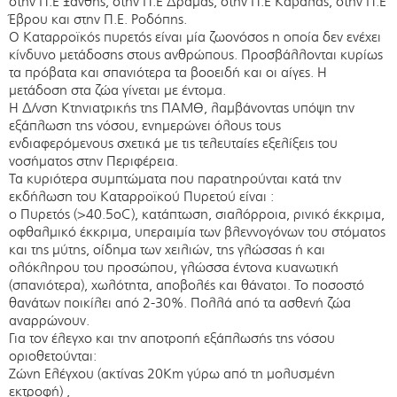
στην Π.Ε Ξάνθης, στην Π.Ε Δράμας, στην Π.Ε Καβάλας, στην Π.Ε
Έβρου και στην Π.Ε. Ροδόπης.
Ο Καταρροϊκός πυρετός είναι μία ζωονόσος η οποία δεν ενέχει
κίνδυνο μετάδοσης στους ανθρώπους. Προσβάλλονται κυρίως
τα πρόβατα και σπανιότερα τα βοοειδή και οι αίγες. Η
μετάδοση στα ζώα γίνεται με έντομα.
Η Δ/νση Κτηνιατρικής της ΠΑΜΘ, λαμβάνοντας υπόψη την
εξάπλωση της νόσου, ενημερώνει όλους τους
ενδιαφερόμενους σχετικά με τις τελευταίες εξελίξεις του
νοσήματος στην Περιφέρεια.
Τα κυριότερα συμπτώματα που παρατηρούνται κατά την
εκδήλωση του Καταρροϊκού Πυρετού είναι :
o Πυρετός (>40.5οC), κατάπτωση, σιαλόρροια, ρινικό έκκριμα,
οφθαλμικό έκκριμα, υπεραιμία των βλεννογόνων του στόματος
και της μύτης, οίδημα των χειλιών, της γλώσσας ή και
ολόκληρου του προσώπου, γλώσσα έντονα κυανωτική
(σπανιότερα), χωλότητα, αποβολές και θάνατοι. Το ποσοστό
θανάτων ποικίλει από 2-30%. Πολλά από τα ασθενή ζώα
αναρρώνουν.
Για τον έλεγχο και την αποτροπή εξάπλωσής της νόσου
οριοθετούνται:
Ζώνη Ελέγχου (ακτίνας 20Km γύρω από τη μολυσμένη
εκτροφή) ,