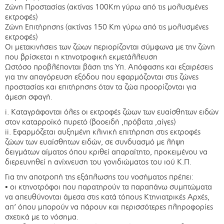
Ζώνη Προστασίας (ακτίνας 100Km γύρω από τις μολυσμένες
εκτροφές)
Ζώνη Επιτήρησης (ακτίνας 150 Km γύρω από τις μολυσμένες
εκτροφές)
Οι μετακινήσεις των ζώων περιορίζονται σύμφωνα με την ζώνη
που βρίσκεται η κτηνοτροφική εκμετάλλευση
Ωστόσο προβλέπονται βάση της Υπ. Απόφασης και εξαιρέσεις
για την απαγόρευση εξόδου που εφαρμόζονται στις ζώνες
προστασίας και επιτήρησης όταν τα ζώα προορίζονται για
άμεση σφαγή.
i. Καταγράφονται όλες οι εκτροφές ζώων των ευαίσθητων ειδών
στον καταρροϊκό πυρετό (βοοειδή ,πρόβατα ,αίγες)
ii. Εφαρμόζεται αυξημένη κλινική επιτήρηση στις εκτροφές
ζώων των ευαίσθητων ειδών, σε συνδυασμό με λήψη
δειγμάτων αίματος όπου κριθεί απαραίτητο, προκειμένου να
διερευνηθεί η ανίχνευση του γονιδιώματος του ιού Κ.Π.
Για την αποτροπή της εξάπλωσης του νοσήματος πρέπει:
• οι κτηνοτρόφοι που παρατηρούν τα παραπάνω συμπτώματα
να απευθύνονται άμεσα στις κατά τόπους Κτηνιατρικές Αρχές,
απ’ όπου μπορούν να πάρουν και περισσότερες πληροφορίες
σχετικά με το νόσημα.