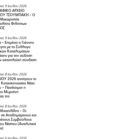
κε 9 Ιουλίου 2026
ΑΦΙΚΟ ΑΡΧΕΙΟ
ΟΥ ΤΣΟΥΜΠΑΚΗ – Ο
 Μακαριστός
λίτης Φιλίππων
ΙΟΣ
κε 9 Ιουλίου 2026
– Επιμένει ο Γιάννης
γης με το Σύλλογο
ικών Καταλυμάτων
κης για την αύξηση
ην ακτοπλοϊκή σύνδεση
κε 8 Ιουλίου 2026
ΙΟΥ 2026 ανοίγουν οι
ς Κατασκηνώσεις Νέας
 – Πανέτοιμοι η
ος Μυρσίνη
ες της
κε 8 Ιουλίου 2026
Μιχαηλίδης – Οι
 σε Αντιδημάρχους και
μένους Συμβούλους
ου Νέστου (Αναλυτικά
ις)
κε 6 Ιουλίου 2026