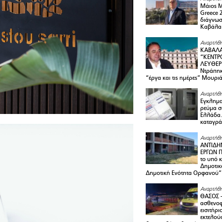
Μάιος 
Greece 
διάγνωσ
Καβάλα
Αναρτήθη
ΚΑΒΑΛΑ
“ΚΕΝΤΡ
ΛΕΥΘΕΡ
Ντράπηκ
“έργα και τις ημέρες” Μουρι
Αναρτήθη
Εγκλημα
ρεύμα σ
Ελλάδα.
καταγρά
Αναρτήθη
ΑΝΤΙΔΗ
ΕΡΓΩΝ Π
το υπό 
Δημοτικ
Δημοτική Ενότητα Ορφανού”
Αναρτήθη
ΘΑΣΟΣ 
ασθενο
εισιτήρι
εκτελού