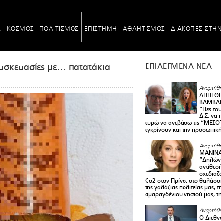
Α
ΚΟΣΜΟΣ
ΠΟΛΙΤΙΣΜΟΣ
ΕΠΙΣΤΗΜΗ
ΑΘΛΗΤΙΣΜΟΣ
ΔΙΑΚΟΠΕΣ ΣΤΗ
υσκευασίες με… πατατάκια
ΕΠΙΛΕΓΜΕΝΑ ΝΕΑ
Αναρτήθη
ΔΗΠΕΘΕ
ΒΑΜΒΑΚ
“Πες το
Δ.Σ. να
ευρώ να ανεβάσω τις “ΜΕΣΟΤ
εγκρίνουν και την προσωπικ
Αναρτήθη
ΜΑΝΙΝ
“Δηλώνω
αντίθεσ
σχεδιαζ
Co2 στον Πρίνο, στο θαλάσσ
της γαλάζιας πολιτείας μας, 
σμαραγδένιου νησιού μας, τ
Αναρτήθη
Ο Διεθν