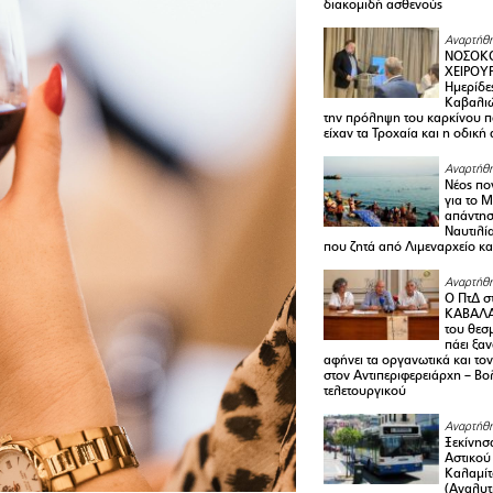
διακομιδή ασθενούς
Αναρτήθη
ΝΟΣΟΚΟ
ΧΕΙΡΟΥ
Ημερίδε
Καβαλιώ
την πρόληψη του καρκίνου π
είχαν τα Τροχαία και η οδική
Αναρτήθη
Νέος πο
για το 
απάντη
Ναυτιλία
που ζητά από Λιμεναρχείο κα
Αναρτήθη
Ο ΠτΔ σ
ΚΑΒΑΛΑ
του θεσ
πάει ξα
αφήνει τα οργανωτικά και το
στον Αντιπεριφερειάρχη – Βο
τελετουργικού
Αναρτήθη
Ξεκίνησ
Αστικού
Καλαμίτ
(Αναλυτ