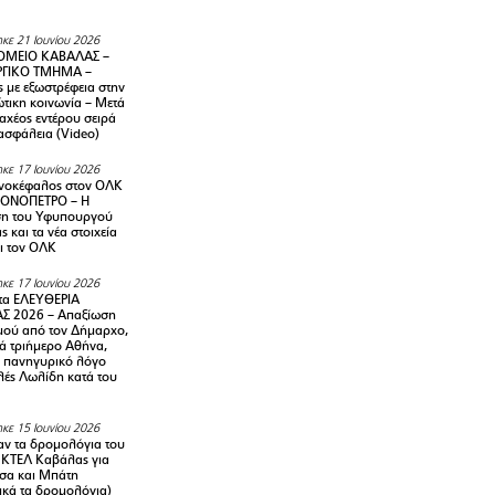
κε 21 Ιουνίου 2026
ΜΕΙΟ ΚΑΒΑΛΑΣ –
ΡΓΙΚΟ ΤΜΗΜΑ –
ς με εξωστρέφεια στην
τικη κοινωνία – Μετά
αχέος εντέρου σειρά
 ασφάλεια (Video)
κε 17 Ιουνίου 2026
νοκέφαλος στον ΟΛΚ
ΜΟΝΟΠΕΤΡΟ – Η
ση του Υφυπουργού
ς και τα νέα στοιχεία
ι τον ΟΛΚ
κε 17 Ιουνίου 2026
τα ΕΛΕΥΘΕΡΙΑ
Σ 2026 – Απαξίωση
μού από τον Δήμαρχο,
νά τριήμερο Αθήνα,
ν πανηγυρικό λόγο
λές Λωλίδη κατά του
κε 15 Ιουνίου 2026
αν τα δρομολόγια του
 ΚΤΕΛ Καβάλας για
σα και Μπάτη
ικά τα δρομολόγια)