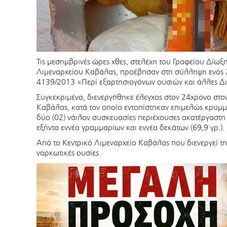
Τις μεσημβρινές ώρες χθες, στελέχη του Γραφείου Δίω
Λιμεναρχείου Καβάλας, προέβησαν στη σύλληψη ενός
4139/2013 «Περί εξαρτησιογόνων ουσιών και άλλες Δι
Συγκεκριμένα, διενεργήθηκε έλεγχος στον 24χρονο στο
Καβάλας, κατά τον οποίο εντοπίστηκαν επιμελώς κρυμμ
δύο (02) νάιλον συσκευασίες περιέχουσες ακατέργαστ
εξήντα εννέα γραμμαρίων και εννέα δεκάτων (69,9 γρ.).
Από το Κεντρικό Λιμεναρχείο Καβάλας που διενεργεί τ
ναρκωτικές ουσίες.