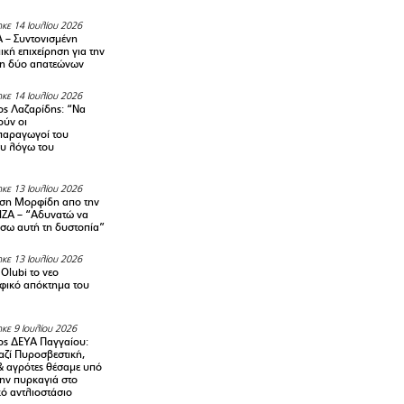
κε 14 Ιουλίου 2026
– Συντονισμένη
κή επιχείρηση για την
η δύο απατεώνων
κε 14 Ιουλίου 2026
ς Λαζαρίδης: “Να
ούν οι
αραγωγοί του
υ λόγω του
κε 13 Ιουλίου 2026
ση Μορφίδη απο την
ΡΙΖΑ – “Αδυνατώ να
σω αυτή τη δυστοπία”
κε 13 Ιουλίου 2026
Olubi το νεο
φικό απόκτημα του
κε 9 Ιουλίου 2026
ς ΔΕΥΑ Παγγαίου:
αζί Πυροσβεστική,
& αγρότες θέσαμε υπό
την πυρκαγιά στο
ό αντλιοστάσιο