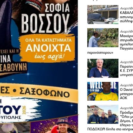
Αναρτήθη
ΚΑΒΑΛΑ 
αστυνομι
σύλληψ
Αναρτήθη
Μακάριο
στηριχθ
αμπελοπ
Παγγαίο
περονόσπορου»
Αναρτήθη
Παραίτη
Κ.Ε. ΣΥ
υπηρετή
Αναρτήθη
Ο David 
μεταγρα
ΑΟΚ
Αναρτήθη
Πρόεδρο
“Όλοι μ
Δήμος, 
έλεγχο 
ΠΟΔΟΧΩΡΙ δίπλα στο κεντρικ