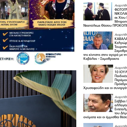
Αναρτήθη
ΦΩΤΟΓΡ
ΝΙΚΟΛΑ
εκ Χίου
Μητροπο
Νεαπόλεως Θάσου ΠΡΟΚΟΠ
Αναρτήθη
ΚΑΒΑΛΑ 
Κελγιώρ
Τουριστ
Σαμοθρά
της κίνησης στην αγορά με τ
Καβάλας – Σαμοθρακης
Αναρτήθη
10 ΙΟΥΛ
Παιδικέ
Περάμου
Πρόεδρ
Χρυσαφούδη και οι συνεργάτ
Αναρτήθη
Σάββας 
αλλαγές
Εντεταλ
του Δήμ
ονόματα και οι έμμισθες θέσε
Αναρτήθη