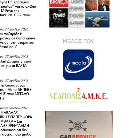
όγος Dr Γεράσιμος
ουλος* για το σχέδιο
 M.Ρήγα της
ηκεύσει CO2 στον
κε 27 Ιουλίου 2026
ς Λαζαρίδης:
ρονισμός δεν σημαίνει
είσαι την ιστορία και
τότητά σου”
κε 27 Ιουλίου 2026
ιβάλ Δράμας γίνεται
ιο» για τα BAFTA
κε 27 Ιουλίου 2026
 & Κωσταντίνος
ης – Με το ΔΗΠΕΘΕ
ΗΣ στον ΜΕΓΑΛΟ
ΜΠΥ
κε 21 Ιουλίου 2026
 ΚΑΒΑΛΑΣ –
ΙΚΗ ΣΥΜΠΕΡΙΦΟΡΑ
ΜΒΑΚΑ – Στις
ΛΙΕΣ ΕΡΙΦΥΛΛΙΔΗ
ολογήσει ότι δεν
ει αύξηση στο μισθό