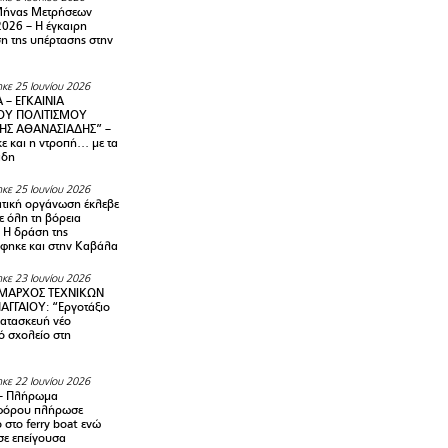
Μήνας Μετρήσεων
2026 – H έγκαιρη
η της υπέρτασης στην
κε 25 Ιουνίου 2026
 – ΕΓΚΑΙΝΙΑ
ΟΥ ΠΟΛΙΤΙΣΜΟΥ
ΗΣ ΑΘΑΝΑΣΙΑΔΗΣ” –
ε και η ντροπή… με τα
άδη
κε 25 Ιουνίου 2026
τική οργάνωση έκλεβε
ε όλη τη βόρεια
 Η δράση της
φηκε και στην Καβάλα
κε 23 Ιουνίου 2026
ΜΑΡΧΟΣ ΤΕΧΝΙΚΩΝ
ΑΓΓΑΙΟΥ: “Εργοτάξιο
κατασκευή νέο
ό σχολείο στη
κε 22 Ιουνίου 2026
– Πλήρωμα
φόρου πλήρωσε
ο στο ferry boat ενώ
σε επείγουσα