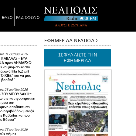
Ν ΘΑΣΟ
ΡΑΔΙΟΦΩΝΟ
ΑΚΟΥΣΤΕ ΖΩΝΤΑΝΑ
ΕΦΗΜΕΡΙΔΑ ΝΕΑΠΟΛΙΣ
ΞΕΦΥΛΛΙΣΤΕ ΤΗΝ
κε 31 Ιουλίου 2026
 ΚΑΒΑΛΑΣ – ΕΥΑ
ΕΦΗΜΕΡΙΔΑ
Α προς ΔΗΜΑΡΧΟ:
υς να ψηφίσουν στο
 πάρω άλλα 6,2 χιλ
ΟΙΧΙΕΣ” και να μου
ή βοηθό!”
κε 28 Ιουλίου 2026
Α ΖΟΥΜΠΟΥΛΑΚΗ*:
 την κατηγορηματική
ή μου στη
όμενη αποθήκευση
ιο περιβάλλον μεταξύ
της Καβάλας και του
ης Θάσου”
κε 28 Ιουλίου 2026
ούς φήμης