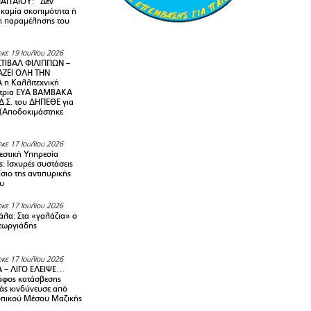
ΑΓΓΑΙΟΥ: “Δεν
 καμία σκοπιμότητα ή
 παραμέλησης του
κε 19 Ιουλίου 2026
ΤΙΒΑΛ ΦΙΛΙΠΠΩΝ –
ΑΖΕΙ ΟΛΗ ΤΗΝ
η Καλλιτεχνική
ντρια ΕΥΑ ΒΑΜΒΑΚΑ
Δ.Σ. του ΔΗΠΕΘΕ για
! (Αποδοκιμάστηκε
κε 17 Ιουλίου 2026
στική Υπηρεσία
: Ισχυρές συστάσεις
σιο της αντιπυρικής
υ
κε 17 Ιουλίου 2026
λα: Στα «γαλάζια» ο
εωργιάδης
κε 17 Ιουλίου 2026
 – ΛΙΓΟ ΕΛΕΙΨΕ…
φος κατάσβεσης
άς κινδύνευσε από
οπικού Μέσου Μαζικής