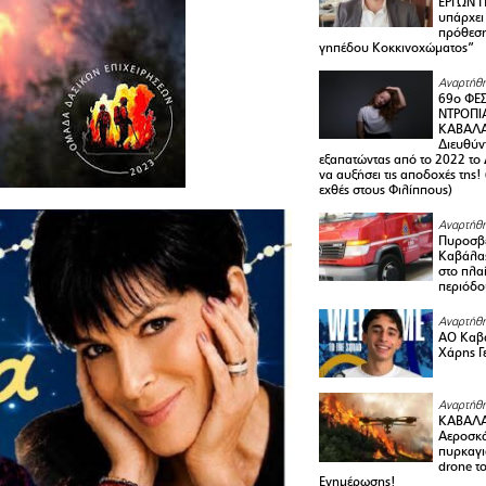
ΕΡΓΩΝ Π
υπάρχει
πρόθεση
γηπέδου Κοκκινοχώματος”
Αναρτήθη
69ο ΦΕΣ
ΝΤΡΟΠΙ
ΚΑΒΑΛΑ 
Διευθύ
εξαπατώντας από το 2022 το 
να αυξήσει τις αποδοχές της
εχθές στους Φιλίππους)
Αναρτήθη
Πυροσβε
Καβάλας
στο πλαί
περιόδο
Αναρτήθη
ΑΟ Καβά
Χάρης Γ
Αναρτήθη
ΚΑΒΑΛΑ
Αεροσκά
πυρκαγι
drone τ
Ενημέρωσης!