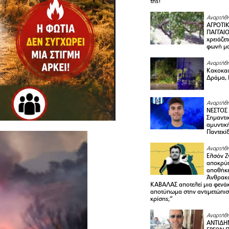
της!
Αναρτήθη
ΑΓΡΟΤΙ
ΠΑΓΓΑΙΟ
χρειάζετ
φωνή μ
Αναρτήθη
Κακοκαιρ
Δράμα, 
Αναρτήθη
ΝΕΣΤΟΣ
Σημαντι
αμυντικ
Παντεκί
Αναρτήθη
Ελσόν Ζγ
αποκρύπ
αποθήκε
Άνθρακα
ΚΑΒΑΛΑΣ αποτελεί μια φενά
αποτύπωμα στην αντιμετώπιση
κρίσης;”
Αναρτήθη
ΑΝΤΙΔΗ