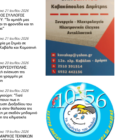
κε 21 Ιουλίου 2026
ΚΟΣ ΣΥΛΛΟΓΟΣ
Y: “Το αμπέλι μας
αι τη φροντίδα και τη
ας”
κε 21 Ιουλίου 2026
ία με ζημιές σε
Καβάλα και Κομοτηνή
κε 20 Ιουλίου 2026
 ΧΡΥΣΟΥΠΟΛΗΣ:
κή ενίσχυση της
ής γραμμής με
δη
κε 20 Ιουλίου 2026
κούρη: “Γιατί
τουν πως η
υση Διοξειδίου του
 στην θάλασσα της
κη με σχεδόν μηδαμινό
 της κλιματικής
κε 19 Ιουλίου 2026
ΜΑΡΧΟΣ ΤΕΧΝΙΚΩΝ