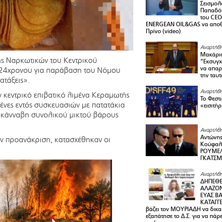
Σεισμολ
Παπαδόπ
του CEO
ENERGEAN OIL&GAS να αποθ
Πρίνο (video)
Αναρτήθη
Μακάριο
ξης Ναρκωτικών του Κεντρικού
“Εκσυγχ
να απαρν
 24χρονου για παράβαση του Νόμου
την ταυ
ατάξεις».
Αναρτήθη
ν κεντρικό επιβατικό λιμένα Κεραμωτής
Το Φεστ
ένες εντός συσκευασιών με πατατάκια
«εισιτήρ
η κάνναβη συνολικού μικτού βάρους
Αναρτήθη
Αντώνης
ην προανάκριση, κατασχέθηκαν οι
Κούφαλ
ΡΟΥΜΕΛ
ΓΚΑΤΣ
Αναρτήθη
ΔΗΠΕΘΕ
ΑΛΑΖΟΝ
ΕΥΑΣ ΒΑ
ΚΑΤΑΓΓΕ
βάζει τον ΜΟΥΡΙΑΔΗ να δικαι
εξαπάτησε το Δ.Σ. για να πάρ