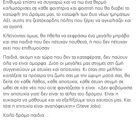
Επιθυμώ επίσης να συγχαρώ και να πω ένα θερμό
καλωσόρισες σε κάθε φοιτήτρια και φοιτητή που θα διαβεί το
κατώφλι της Δράμας μας, το κατώφλι των δυο νέων τμημάτων
ΑΕΙ, αυτής της ζεστόκαρδης πόλης που ξέρει να αγκαλιάζει και
να αγαπά.
Κλείνοντας όμως, θα ήθελα να εκφράσω ένα μεγάλο μπράβο
και στα παιδιά που δεν πέτυχαν πουθενά, ή που δεν πέτυχαν
εκεί που επιθυμούσαν.
Παιδιά, ακόμη και τώρα που δεν τα καταφέρατε, δεν παύουν
όλα να είναι όμορφα. Διότι οι μεγάλες μας στιγμές στη ζωή
συγγενεύουν με ατυχίες και αποτυχίες. Κι όταν στο μέλλον
κοιτάξετε τα πρότερα της ζωής σας με την ώριμη ματιά σας, θα
δείτε ότι κάθε λάθος, κάθε αποτυχία, κάθε άτυχη στιγμή σε
ωθεί σε κάτι νέο που ούτε φαντάζεσαι τι είναι. «Δεν φοβόμαστε
την αποτυχία γιατί δεν είναι το τέλος του δρόμου. Είναι η
ευκαιρία να μάθουμε και να εξελίξουμε τους εαυτούς μας. Και
τότε η επιτυχία είναι αναπόφευκτη» (Steve Jobs).
Καλό δρόμο παιδιά…