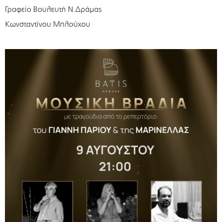
Γραφείο Βουλευτή Ν.Δράμας
Κωνσταντίνου Μπλούχου