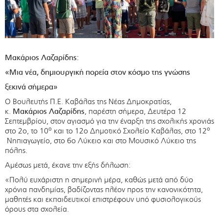
Μακάριος Λαζαρίδης:
«Μια νέα, δημιουργική πορεία στον κόσμο της γνώσης
ξεκινά σήμερα»
Ο Βουλευτής Π.Ε. Καβάλας της Νέας Δημοκρατίας,
κ.
Μακάριος Λαζαρίδης
, παρέστη σήμερα, Δευτέρα 12
Σεπτεμβρίου, στον αγιασμό για την έναρξη της σχολικής χρονιάς
ο
ο
στο 2ο, το 10
και το 12ο Δημοτικό Σχολείο Καβάλας, στο 12
Νηπιαγωγείο, στο 6ο Λύκειο και στο Μουσικό Λύκειο της
πόλης.
Αμέσως μετά, έκανε την εξής δήλωση:
«Πολύ ευχάριστη η σημερινή μέρα, καθώς μετά από δύο
χρόνια πανδημίας, βαδίζοντας πλέον προς την κανονικότητα,
μαθητές και εκπαιδευτικοί επιστρέφουν υπό φυσιολογικούς
όρους στα σχολεία.