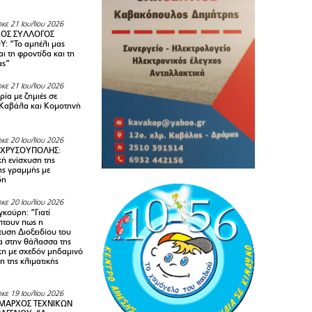
κε 21 Ιουλίου 2026
ΚΟΣ ΣΥΛΛΟΓΟΣ
Y: “Το αμπέλι μας
αι τη φροντίδα και τη
ας”
κε 21 Ιουλίου 2026
ία με ζημιές σε
Καβάλα και Κομοτηνή
κε 20 Ιουλίου 2026
 ΧΡΥΣΟΥΠΟΛΗΣ:
κή ενίσχυση της
ής γραμμής με
δη
κε 20 Ιουλίου 2026
κούρη: “Γιατί
τουν πως η
υση Διοξειδίου του
 στην θάλασσα της
κη με σχεδόν μηδαμινό
 της κλιματικής
κε 19 Ιουλίου 2026
ΜΑΡΧΟΣ ΤΕΧΝΙΚΩΝ