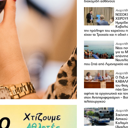
διακομιδή ασθενούς
Αναρτήθη
ΝΟΣΟΚΟ
ΧΕΙΡΟΥ
Ημερίδε
Καβαλιώ
την πρόληψη του καρκίνου π
είχαν τα Τροχαία και η οδική
Αναρτήθη
Νέος πο
για το 
απάντη
Ναυτιλία
που ζητά από Λιμεναρχείο κα
Αναρτήθη
Ο ΠτΔ σ
ΚΑΒΑΛΑ
του θεσ
πάει ξα
αφήνει τα οργανωτικά και το
στον Αντιπεριφερειάρχη – Βο
τελετουργικού
Αναρτήθη
Ξεκίνησ
Αστικού
Καλαμίτ
(Αναλυτ