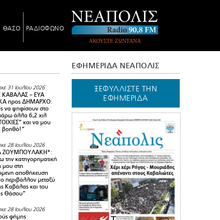
Ν ΘΑΣΟ
ΡΑΔΙΟΦΩΝΟ
ΑΚΟΥΣΤΕ ΖΩΝΤΑΝΑ
ΕΦΗΜΕΡΙΔΑ ΝΕΑΠΟΛΙΣ
ΞΕΦΥΛΛΙΣΤΕ ΤΗΝ
κε 31 Ιουλίου 2026
 ΚΑΒΑΛΑΣ – ΕΥΑ
ΕΦΗΜΕΡΙΔΑ
Α προς ΔΗΜΑΡΧΟ:
υς να ψηφίσουν στο
 πάρω άλλα 6,2 χιλ
ΟΙΧΙΕΣ” και να μου
ή βοηθό!”
κε 28 Ιουλίου 2026
Α ΖΟΥΜΠΟΥΛΑΚΗ*:
 την κατηγορηματική
ή μου στη
όμενη αποθήκευση
ιο περιβάλλον μεταξύ
της Καβάλας και του
ης Θάσου”
κε 28 Ιουλίου 2026
ούς φήμης