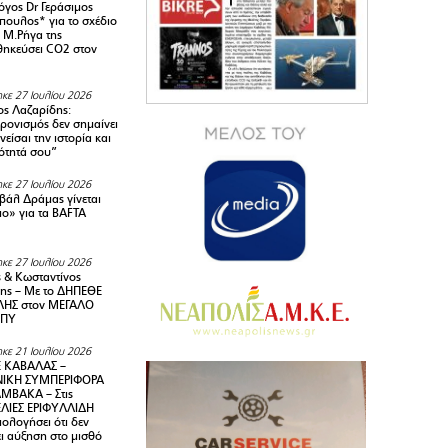
όγος Dr Γεράσιμος
ουλος* για το σχέδιο
 M.Ρήγα της
ηκεύσει CO2 στον
κε 27 Ιουλίου 2026
ς Λαζαρίδης:
ρονισμός δεν σημαίνει
είσαι την ιστορία και
τότητά σου”
κε 27 Ιουλίου 2026
ιβάλ Δράμας γίνεται
ιο» για τα BAFTA
κε 27 Ιουλίου 2026
 & Κωσταντίνος
ης – Με το ΔΗΠΕΘΕ
ΗΣ στον ΜΕΓΑΛΟ
ΜΠΥ
κε 21 Ιουλίου 2026
 ΚΑΒΑΛΑΣ –
ΙΚΗ ΣΥΜΠΕΡΙΦΟΡΑ
ΜΒΑΚΑ – Στις
ΛΙΕΣ ΕΡΙΦΥΛΛΙΔΗ
ολογήσει ότι δεν
ει αύξηση στο μισθό