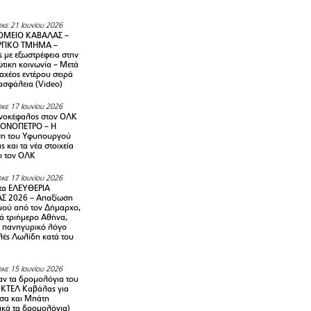
κε 21 Ιουνίου 2026
ΜΕΙΟ ΚΑΒΑΛΑΣ –
ΡΓΙΚΟ ΤΜΗΜΑ –
ς με εξωστρέφεια στην
τικη κοινωνία – Μετά
αχέος εντέρου σειρά
 ασφάλεια (Video)
κε 17 Ιουνίου 2026
νοκέφαλος στον ΟΛΚ
ΜΟΝΟΠΕΤΡΟ – Η
ση του Υφυπουργού
ς και τα νέα στοιχεία
ι τον ΟΛΚ
κε 17 Ιουνίου 2026
τα ΕΛΕΥΘΕΡΙΑ
Σ 2026 – Απαξίωση
μού από τον Δήμαρχο,
νά τριήμερο Αθήνα,
ν πανηγυρικό λόγο
λές Λωλίδη κατά του
κε 15 Ιουνίου 2026
αν τα δρομολόγια του
 ΚΤΕΛ Καβάλας για
σα και Μπάτη
ικά τα δρομολόγια)