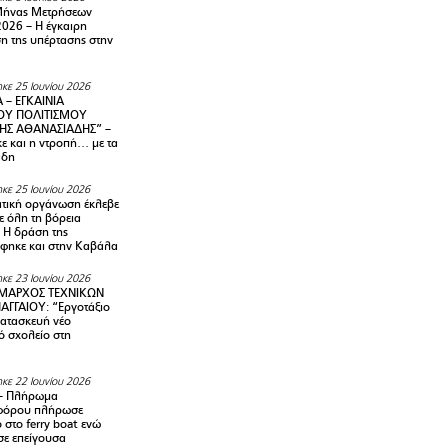
Μήνας Μετρήσεων
2026 – H έγκαιρη
η της υπέρτασης στην
κε 25 Ιουνίου 2026
 – ΕΓΚΑΙΝΙΑ
ΟΥ ΠΟΛΙΤΙΣΜΟΥ
ΗΣ ΑΘΑΝΑΣΙΑΔΗΣ” –
ε και η ντροπή… με τα
άδη
κε 25 Ιουνίου 2026
τική οργάνωση έκλεβε
ε όλη τη βόρεια
 Η δράση της
φηκε και στην Καβάλα
κε 23 Ιουνίου 2026
ΜΑΡΧΟΣ ΤΕΧΝΙΚΩΝ
ΑΓΓΑΙΟΥ: “Εργοτάξιο
κατασκευή νέο
ό σχολείο στη
κε 22 Ιουνίου 2026
– Πλήρωμα
φόρου πλήρωσε
ο στο ferry boat ενώ
σε επείγουσα