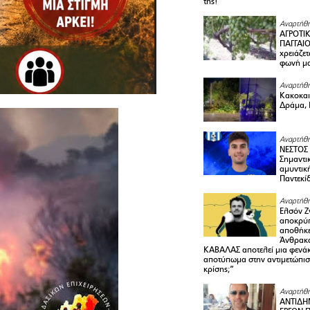
της!
Αναρτήθη
ΑΓΡΟΤΙ
ΠΑΓΓΑΙΟ
χρειάζετ
φωνή μ
Αναρτήθη
Κακοκαιρ
Δράμα, 
Αναρτήθη
ΝΕΣΤΟΣ
Σημαντι
αμυντικ
Παντεκί
Αναρτήθη
Ελσόν Ζγ
αποκρύπ
αποθήκε
Άνθρακα
ΚΑΒΑΛΑΣ αποτελεί μια φενά
αποτύπωμα στην αντιμετώπιση
κρίσης;”
Αναρτήθη
ΑΝΤΙΔΗ