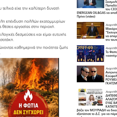
Σεισμολ
Παπαδόπ
υ τελικά είχε την καλύτερη δυνατή
του CEO
ENERGEAN OIL&GAS να αποθ
Πρίνο (video)
γάλη επένδυση πολλών εκατομμυρίων
Αναρτήθη
 θέσεις εργασίας στην περιοχή.
Μακάριο
“Εκσυγχ
λογικές δεσμεύσεις και είμαι ευτυχής
να απαρν
τσοτάκη.
την ταυ
ιώνοντας καθημερινά την ποιότητα ζωής
Αναρτήθη
.
Το Φεστ
«εισιτήρ
Αναρτήθη
Αντώνης
Κούφαλ
ΡΟΥΜΕΛ
ΓΚΑΤΣ
Αναρτήθη
ΔΗΠΕΘΕ
ΑΛΑΖΟΝ
ΕΥΑΣ ΒΑ
ΚΑΤΑΓΓΕ
βάζει τον ΜΟΥΡΙΑΔΗ να δικαι
εξαπάτησε το Δ.Σ. για να πάρ