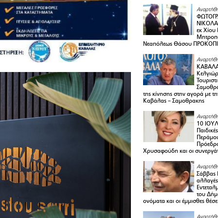
Αναρτήθη
ΦΩΤΟΓΡ
ΝΙΚΟΛΑ
εκ Χίου
Μητροπο
Νεαπόλεως Θάσου ΠΡΟΚΟΠ
Αναρτήθη
ΚΑΒΑΛΑ 
Κελγιώρ
Τουριστ
Σαμοθρά
της κίνησης στην αγορά με τ
Καβάλας – Σαμοθρακης
Αναρτήθη
10 ΙΟΥΛ
Παιδικέ
Περάμου
Πρόεδρ
Χρυσαφούδη και οι συνεργάτ
Αναρτήθη
Σάββας 
αλλαγές
Εντεταλ
του Δήμ
ονόματα και οι έμμισθες θέσε
Αναρτήθη