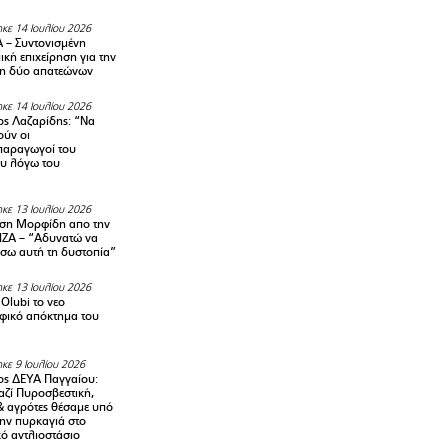
κε 14 Ιουλίου 2026
– Συντονισμένη
κή επιχείρηση για την
η δύο απατεώνων
κε 14 Ιουλίου 2026
ς Λαζαρίδης: “Να
ούν οι
αραγωγοί του
υ λόγω του
κε 13 Ιουλίου 2026
ση Μορφίδη απο την
ΡΙΖΑ – “Αδυνατώ να
σω αυτή τη δυστοπία”
κε 13 Ιουλίου 2026
Olubi το νεο
φικό απόκτημα του
κε 9 Ιουλίου 2026
ς ΔΕΥΑ Παγγαίου:
αζί Πυροσβεστική,
& αγρότες θέσαμε υπό
την πυρκαγιά στο
ό αντλιοστάσιο