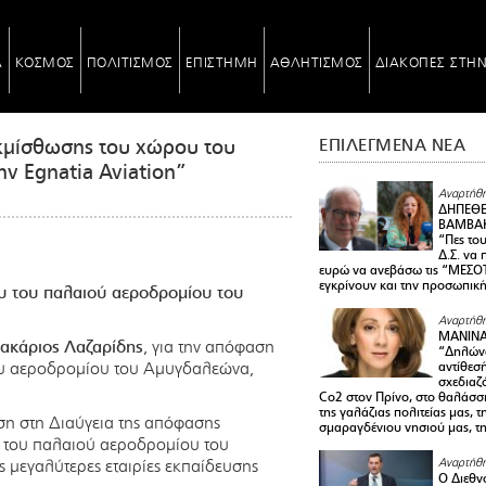
Α
ΚΟΣΜΟΣ
ΠΟΛΙΤΙΣΜΟΣ
ΕΠΙΣΤΗΜΗ
ΑΘΛΗΤΙΣΜΟΣ
ΔΙΑΚΟΠΕΣ ΣΤΗ
εκμίσθωσης του χώρου του
ΕΠΙΛΕΓΜΕΝΑ ΝΕΑ
ν Egnatia Aviation”
Αναρτήθη
ΔΗΠΕΘΕ
ΒΑΜΒΑΚ
“Πες το
Δ.Σ. να
ευρώ να ανεβάσω τις “ΜΕΣΟΤ
εγκρίνουν και την προσωπικ
υ του παλαιού αεροδρομίου του
Αναρτήθη
ΜΑΝΙΝ
ακάριος Λαζαρίδης
, για την απόφαση
“Δηλώνω
του αεροδρομίου του Αμυγδαλεώνα,
αντίθεσ
σχεδιαζ
Co2 στον Πρίνο, στο θαλάσσ
της γαλάζιας πολιτείας μας, 
η στη Διαύγεια της απόφασης
σμαραγδένιου νησιού μας, τ
 του παλαιού αεροδρομίου του
ς μεγαλύτερες εταιρίες εκπαίδευσης
Αναρτήθη
Ο Διεθν