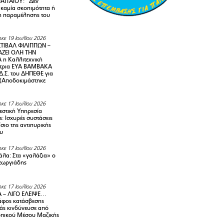
ΑΓΓΑΙΟΥ: “Δεν
 καμία σκοπιμότητα ή
 παραμέλησης του
κε 19 Ιουλίου 2026
ΤΙΒΑΛ ΦΙΛΙΠΠΩΝ –
ΑΖΕΙ ΟΛΗ ΤΗΝ
η Καλλιτεχνική
ντρια ΕΥΑ ΒΑΜΒΑΚΑ
Δ.Σ. του ΔΗΠΕΘΕ για
! (Αποδοκιμάστηκε
κε 17 Ιουλίου 2026
στική Υπηρεσία
: Ισχυρές συστάσεις
σιο της αντιπυρικής
υ
κε 17 Ιουλίου 2026
λα: Στα «γαλάζια» ο
εωργιάδης
κε 17 Ιουλίου 2026
 – ΛΙΓΟ ΕΛΕΙΨΕ…
φος κατάσβεσης
άς κινδύνευσε από
οπικού Μέσου Μαζικής