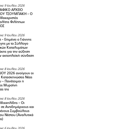
κε 9 Ιουλίου 2026
ΑΦΙΚΟ ΑΡΧΕΙΟ
ΟΥ ΤΣΟΥΜΠΑΚΗ – Ο
 Μακαριστός
λίτης Φιλίππων
ΙΟΣ
κε 9 Ιουλίου 2026
– Επιμένει ο Γιάννης
γης με το Σύλλογο
ικών Καταλυμάτων
κης για την αύξηση
ην ακτοπλοϊκή σύνδεση
κε 8 Ιουλίου 2026
ΙΟΥ 2026 ανοίγουν οι
ς Κατασκηνώσεις Νέας
 – Πανέτοιμοι η
ος Μυρσίνη
ες της
κε 8 Ιουλίου 2026
Μιχαηλίδης – Οι
 σε Αντιδημάρχους και
μένους Συμβούλους
ου Νέστου (Αναλυτικά
ις)
κε 6 Ιουλίου 2026