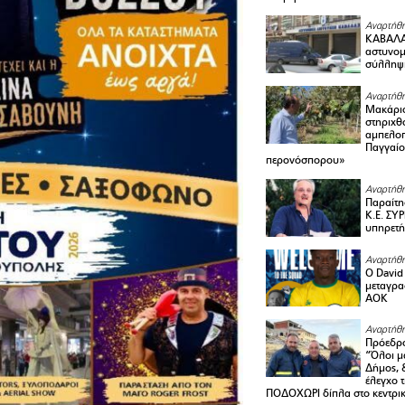
Αναρτήθη
ΚΑΒΑΛΑ 
αστυνομι
σύλληψ
Αναρτήθη
Μακάριο
στηριχθ
αμπελοπ
Παγγαίο
περονόσπορου»
Αναρτήθη
Παραίτη
Κ.Ε. ΣΥ
υπηρετή
Αναρτήθη
Ο David 
μεταγρα
ΑΟΚ
Αναρτήθη
Πρόεδρο
“Όλοι μ
Δήμος, 
έλεγχο 
ΠΟΔΟΧΩΡΙ δίπλα στο κεντρικ