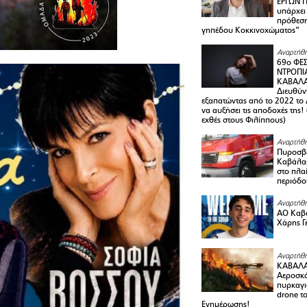
ΕΡΓΩΝ Π
υπάρχει
πρόθεση
γηπέδου Κοκκινοχώματος”
Αναρτήθη
69ο ΦΕΣ
ΝΤΡΟΠΙ
ΚΑΒΑΛΑ 
Διευθύ
εξαπατώντας από το 2022 το 
να αυξήσει τις αποδοχές της
εχθές στους Φιλίππους)
Αναρτήθη
Πυροσβε
Καβάλας
στο πλαί
περιόδο
Αναρτήθη
ΑΟ Καβά
Χάρης Γ
Αναρτήθη
ΚΑΒΑΛΑ
Αεροσκά
πυρκαγι
drone τ
Ενημέρωσης!