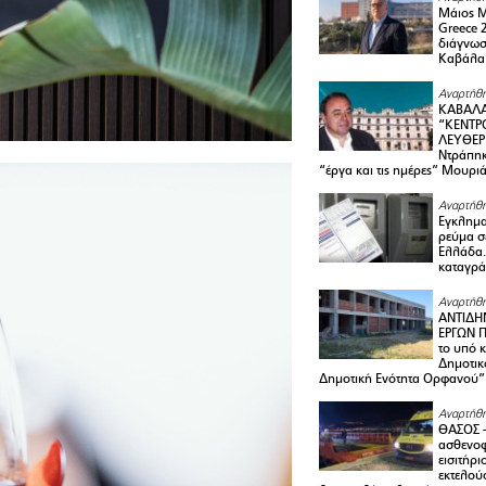
Μάιος 
Greece 
διάγνωσ
Καβάλα
Αναρτήθη
ΚΑΒΑΛΑ
“ΚΕΝΤΡ
ΛΕΥΘΕΡ
Ντράπηκ
“έργα και τις ημέρες” Μουρι
Αναρτήθη
Εγκλημα
ρεύμα σ
Ελλάδα.
καταγρά
Αναρτήθη
ΑΝΤΙΔΗ
ΕΡΓΩΝ Π
το υπό 
Δημοτικ
Δημοτική Ενότητα Ορφανού”
Αναρτήθη
ΘΑΣΟΣ 
ασθενο
εισιτήρι
εκτελού