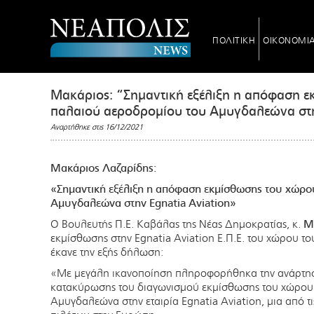
ΠΟΛΙΤΙΚΗ
ΟΙΚΟΝΟΜΙ
Μακάριος: “Σημαντική εξέλιξη η απόφαση 
παλαιού αεροδρομίου του Αμυγδαλεώνα στη
Αναρτήθηκε στις 16/12/2021
Μακάριος Λαζαρίδης:
«Σημαντική εξέλιξη η απόφαση εκμίσθωσης του χώρο
Αμυγδαλεώνα στην
Egnatia
Aviation
»
Ο Βουλευτής Π.Ε. Καβάλας της Νέας Δημοκρατίας, κ.
Μ
εκμίσθωσης στην Egnatia Aviation Ε.Π.Ε. του χώρου 
έκανε την εξής δήλωση:
«Με μεγάλη ικανοποίηση πληροφορήθηκα την ανάρτησ
κατακύρωσης του διαγωνισμού εκμίσθωσης του χώρου
Αμυγδαλεώνα στην εταιρία Egnatia Aviation, μια από τι