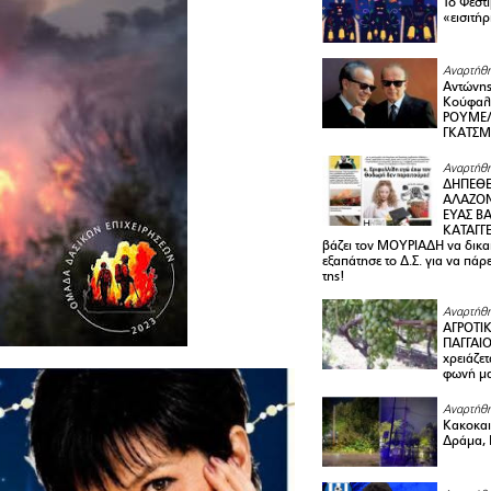
Το Φεστ
«εισιτήρ
Αναρτήθη
Αντώνης
Κούφαλ
ΡΟΥΜΕΛ
ΓΚΑΤΣ
Αναρτήθη
ΔΗΠΕΘΕ
ΑΛΑΖΟΝ
ΕΥΑΣ ΒΑ
ΚΑΤΑΓΓΕ
βάζει τον ΜΟΥΡΙΑΔΗ να δικαι
εξαπάτησε το Δ.Σ. για να πάρ
της!
Αναρτήθη
ΑΓΡΟΤΙ
ΠΑΓΓΑΙΟ
χρειάζετ
φωνή μ
Αναρτήθη
Κακοκαιρ
Δράμα, 