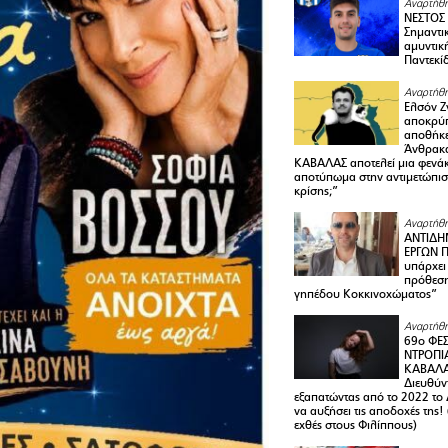
Αναρτήθη
ΝΕΣΤΟΣ
Σημαντι
αμυντικ
Παντεκί
Αναρτήθη
Ελσόν Ζγ
αποκρύπ
αποθήκε
Άνθρακα
ΚΑΒΑΛΑΣ αποτελεί μια φενά
αποτύπωμα στην αντιμετώπιση
κρίσης;”
Αναρτήθη
ΑΝΤΙΔΗ
ΕΡΓΩΝ Π
υπάρχει
πρόθεση
γηπέδου Κοκκινοχώματος”
Αναρτήθη
69ο ΦΕΣ
ΝΤΡΟΠΙ
ΚΑΒΑΛΑ 
Διευθύ
εξαπατώντας από το 2022 το 
να αυξήσει τις αποδοχές της
εχθές στους Φιλίππους)