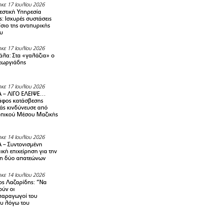
κε 17 Ιουλίου 2026
στική Υπηρεσία
: Ισχυρές συστάσεις
σιο της αντιπυρικής
υ
κε 17 Ιουλίου 2026
λα: Στα «γαλάζια» ο
εωργιάδης
κε 17 Ιουλίου 2026
 – ΛΙΓΟ ΕΛΕΙΨΕ…
φος κατάσβεσης
άς κινδύνευσε από
οπικού Μέσου Μαζικής
κε 14 Ιουλίου 2026
– Συντονισμένη
κή επιχείρηση για την
η δύο απατεώνων
κε 14 Ιουλίου 2026
ς Λαζαρίδης: “Να
ούν οι
αραγωγοί του
υ λόγω του