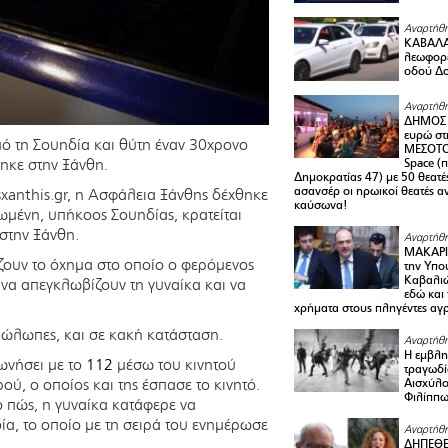
Αναρτήθη
ΚΑΒΑΛΑ 
λεωφορε
οδού Δο
Αναρτήθη
ΔΗΜΟΣ 
ευρώ στ
πό τη Σουηδία και θύτη έναν 30χρονο
ΜΕΣΟΤΟ
ηκε στην Ξάνθη.
Space (
Δημοκρατίας 47) με 50 θεατές
ασανσέρ οι ηρωικοί θεατές 
xanthis.gr, η Ασφάλεια Ξάνθης δέχθηκε
καύσωνα!
ωμένη, υπήκοος Σουηδίας, κρατείται
στην Ξάνθη.
Αναρτήθη
ΜΑΚΑΡΙ
ζουν το όχημα στο οποίο ο φερόμενος
την Υπο
Καβαλιώ
 να απεγκλωβίζουν τη γυναίκα και να
εδώ και
χρήματα στους πληγέντες αγ
μώλωπες, και σε κακή κατάσταση.
Αναρτήθη
Η εμβλη
νωνήσει με το
112
μέσω του κινητού
τραγωδί
ύ, ο οποίος και της έσπασε το κινητό.
Αισχύλο
Φιλίππ
το πώς, η γυναίκα κατάφερε να
α, το οποίο με τη σειρά του ενημέρωσε
Αναρτήθη
ΔΗΠΕΘΕ