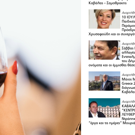
Καβάλας – Σαμοθρακης
Αναρτήθη
10 ΙΟΥΛ
Παιδικέ
Περάμου
Πρόεδρ
Χρυσαφούδη και οι συνεργάτ
Αναρτήθη
Σάββας 
αλλαγές
Εντεταλ
του Δήμ
ονόματα και οι έμμισθες θέσε
Αναρτήθη
Μάιος 
Greece 
διάγνωσ
Καβάλα
Αναρτήθη
ΚΑΒΑΛΑ
“ΚΕΝΤΡ
ΛΕΥΘΕΡ
Ντράπηκ
“έργα και τις ημέρες” Μουρι