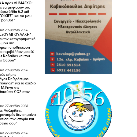
Α προς ΔΗΜΑΡΧΟ:
υς να ψηφίσουν στο
 πάρω άλλα 6,2 χιλ
ΟΙΧΙΕΣ” και να μου
ή βοηθό!”
κε 28 Ιουλίου 2026
Α ΖΟΥΜΠΟΥΛΑΚΗ*:
 την κατηγορηματική
ή μου στη
όμενη αποθήκευση
ιο περιβάλλον μεταξύ
της Καβάλας και του
ης Θάσου”
κε 28 Ιουλίου 2026
ούς φήμης
όγος Dr Γεράσιμος
ουλος* για το σχέδιο
 M.Ρήγα της
ηκεύσει CO2 στον
κε 27 Ιουλίου 2026
ς Λαζαρίδης:
ρονισμός δεν σημαίνει
είσαι την ιστορία και
τότητά σου”
κε 27 Ιουλίου 2026