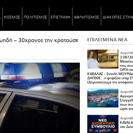
Α
ΚΟΣΜΟΣ
ΠΟΛΙΤΙΣΜΟΣ
ΕΠΙΣΤΗΜΗ
ΑΘΛΗΤΙΣΜΟΣ
ΔΙΑΚΟΠΕΣ ΣΤΗ
ουηδή – 30χρονος την κρατούσε
ΕΠΙΛΕΓΜΕΝΑ ΝΕΑ
Αναρτήθη
3.087,6
Μεταπτ
που συνε
ΟΡΓΗ στ
ΚΑΒΑΛΑΣ – Εντολή ΜΟΥΡΙΑΔ
ΔΗΠΕΘΕ…η ψηφίζετε υπέρ ΕΥΑ
(Δημοσιεύουμε την απόφαση
Αναρτήθη
Αγανακτ
Επαγγελ
τους συν
ώρες αι
Αναρτήθη
KAVALA 
νέο Διο