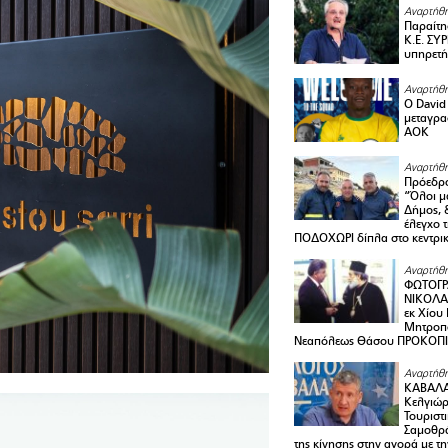
Αναρτήθη
Παραίτη
Κ.Ε. ΣΥ
υπηρετή
Αναρτήθη
Ο David 
μεταγρα
ΑΟΚ
Αναρτήθη
Πρόεδρο
“Όλοι μ
Δήμος, 
έλεγχο 
ΠΟΔΟΧΩΡΙ δίπλα στο κεντρικ
Αναρτήθη
ΦΩΤΟΓΡ
ΝΙΚΟΛΑ
εκ Χίου
Μητροπο
Νεαπόλεως Θάσου ΠΡΟΚΟΠ
Αναρτήθη
ΚΑΒΑΛΑ 
Κελγιώρ
Τουριστ
Σαμοθρά
της κίνησης στην αγορά με τ