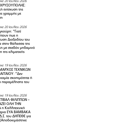
κε 20 Ιουλίου 2026
 ΧΡΥΣΟΥΠΟΛΗΣ:
κή ενίσχυση της
ής γραμμής με
δη
κε 20 Ιουλίου 2026
κούρη: “Γιατί
τουν πως η
υση Διοξειδίου του
 στην θάλασσα της
κη με σχεδόν μηδαμινό
 της κλιματικής
κε 19 Ιουλίου 2026
ΜΑΡΧΟΣ ΤΕΧΝΙΚΩΝ
ΑΓΓΑΙΟΥ: “Δεν
 καμία σκοπιμότητα ή
 παραμέλησης του
κε 19 Ιουλίου 2026
ΤΙΒΑΛ ΦΙΛΙΠΠΩΝ –
ΑΖΕΙ ΟΛΗ ΤΗΝ
η Καλλιτεχνική
ντρια ΕΥΑ ΒΑΜΒΑΚΑ
Δ.Σ. του ΔΗΠΕΘΕ για
! (Αποδοκιμάστηκε