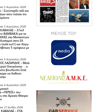
κε 5 Αυγούστου 2026
– Συνύπαρξη ταξί και
ίων στην πιάτσα της
ϊράνης
κε 5 Αυγούστου 2026
ΚΑΒΑΛΑΣ – 37χιλ
ην ΒΑΜΒΑΚΑ για τις
ΙΧΙΕΣ στο Momentum
πλυσταριό στην Ελ.
 (sold out!) και λόγω
ανέβηκαν 5 ορόφους με
κε 5 Αυγούστου 2026
ΟΣ ΛΑΖΑΡΙΔΗΣ – Μετά
υργό Οικογένειας …ο
της βουλευτής ζητά
 τώρα να δοθούν
ρότες
κε 4 Αυγούστου 2026
ματική
α «ΠΕΡΣΕΣ» του
υ στο Αρχαίο Θέατρο
ων
κε 31 Ιουλίου 2026
 ΚΑΒΑΛΑΣ – ΕΥΑ