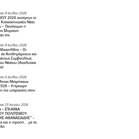
κε 8 Ιουλίου 2026
ΙΟΥ 2026 ανοίγουν οι
ς Κατασκηνώσεις Νέας
 – Πανέτοιμοι η
ος Μυρσίνη
ες της
κε 8 Ιουλίου 2026
Μιχαηλίδης – Οι
 σε Αντιδημάρχους και
μένους Συμβούλους
ου Νέστου (Αναλυτικά
ις)
κε 6 Ιουλίου 2026
Μήνας Μετρήσεων
2026 – H έγκαιρη
η της υπέρτασης στην
κε 25 Ιουνίου 2026
 – ΕΓΚΑΙΝΙΑ
ΟΥ ΠΟΛΙΤΙΣΜΟΥ
ΗΣ ΑΘΑΝΑΣΙΑΔΗΣ” –
ε και η ντροπή… με τα
άδη