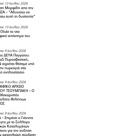
κε 13 Ιουλίου 2026
ση Μορφίδη απο την
ΡΙΖΑ – “Αδυνατώ να
σω αυτή τη δυστοπία”
κε 13 Ιουλίου 2026
Olubi το νεο
φικό απόκτημα του
κε 9 Ιουλίου 2026
ς ΔΕΥΑ Παγγαίου:
αζί Πυροσβεστική,
& αγρότες θέσαμε υπό
την πυρκαγιά στο
ό αντλιοστάσιο
κε 9 Ιουλίου 2026
ΑΦΙΚΟ ΑΡΧΕΙΟ
ΟΥ ΤΣΟΥΜΠΑΚΗ – Ο
 Μακαριστός
λίτης Φιλίππων
ΙΟΣ
κε 9 Ιουλίου 2026
– Επιμένει ο Γιάννης
γης με το Σύλλογο
ικών Καταλυμάτων
κης για την αύξηση
ην ακτοπλοϊκή σύνδεση