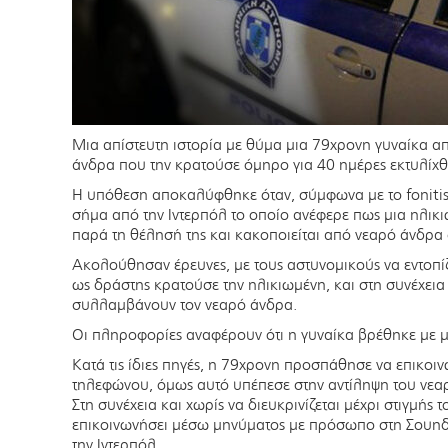
Μια απίστευτη ιστορία με θύμα μια 79χρονη γυναίκα α
άνδρα που την κρατούσε όμηρο για 40 ημέρες εκτυλίχθ
Η υπόθεση αποκαλύφθηκε όταν, σύμφωνα με το fonitis
σήμα από την Ιντερπόλ το οποίο ανέφερε πως μια ηλικι
παρά τη θέλησή της και κακοποιείται από νεαρό άνδρα 
Ακολούθησαν έρευνες, με τους αστυνομικούς να εντοπί
ως δράστης κρατούσε την ηλικιωμένη, και στη συνέχεια
συλλαμβάνουν τον νεαρό άνδρα.
Οι πληροφορίες αναφέρουν ότι η γυναίκα βρέθηκε με 
Κατά τις ίδιες πηγές, η 79χρονη προσπάθησε να επικοι
τηλεφώνου, όμως αυτό υπέπεσε στην αντίληψη του νεαρο
Στη συνέχεια και χωρίς να διευκρινίζεται μέχρι στιγμής 
επικοινωνήσει μέσω μηνύματος με πρόσωπο στη Σουηδί
την Ιντερπόλ.