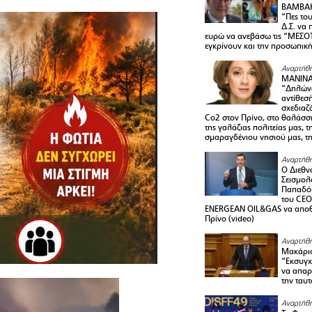
ΒΑΜΒΑΚ
“Πες το
Δ.Σ. να
ευρώ να ανεβάσω τις “ΜΕΣΟΤ
εγκρίνουν και την προσωπικ
Αναρτήθη
ΜΑΝΙΝ
“Δηλώνω
αντίθεσ
σχεδιαζ
Co2 στον Πρίνο, στο θαλάσσ
της γαλάζιας πολιτείας μας, 
σμαραγδένιου νησιού μας, τ
Αναρτήθη
Ο Διεθν
Σεισμολ
Παπαδόπ
του CEO
ENERGEAN OIL&GAS να αποθ
Πρίνο (video)
Αναρτήθη
Μακάριο
“Εκσυγχ
να απαρν
την ταυ
Αναρτήθη