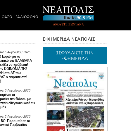
Ν ΘΑΣΟ
ΡΑΔΙΟΦΩΝΟ
ΑΚΟΥΣΤΕ ΖΩΝΤΑΝΑ
ΕΦΗΜΕΡΙΔΑ ΝΕΑΠΟΛΙΣ
ΞΕΦΥΛΛΙΣΤΕ ΤΗΝ
κε 6 Αυγούστου 2026
0 Ευρώ για το
ΕΦΗΜΕΡΙΔΑ
υχιακό της ΒΑΜΒΑΚΑ
χίζει να κρύβεται!
ην ΚΟΙΝΩΝΙΑ ΤΗΣ
Η στο ΔΣ του
Σ η παραιτείστε!
)
κε 6 Αυγούστου 2026
ισμένοι οι
ματίες της Θάσου με
εχείς ελέγχους κατά τις
χμής
κε 5 Αυγούστου 2026
BC: Παρουσίασε το
ικητικό Συμβούλιο