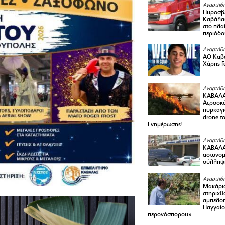
Αναρτήθη
Πυροσβε
Καβάλας
στο πλαί
περιόδο
Αναρτήθη
ΑΟ Καβά
Χάρης Γ
Αναρτήθη
ΚΑΒΑΛΑ
Αεροσκά
πυρκαγι
drone τ
Ενημέρωσης!
Αναρτήθη
ΚΑΒΑΛΑ 
αστυνομι
σύλληψ
Αναρτήθη
Μακάριο
στηριχθ
αμπελοπ
Παγγαίο
περονόσπορου»