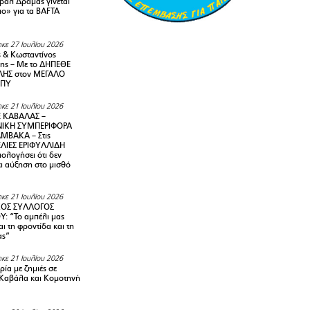
ιβάλ Δράμας γίνεται
ιο» για τα BAFTA
κε 27 Ιουλίου 2026
 & Κωσταντίνος
ης – Με το ΔΗΠΕΘΕ
ΗΣ στον ΜΕΓΑΛΟ
ΜΠΥ
κε 21 Ιουλίου 2026
 ΚΑΒΑΛΑΣ –
ΙΚΗ ΣΥΜΠΕΡΙΦΟΡΑ
ΜΒΑΚΑ – Στις
ΛΙΕΣ ΕΡΙΦΥΛΛΙΔΗ
ολογήσει ότι δεν
ει αύξηση στο μισθό
κε 21 Ιουλίου 2026
ΚΟΣ ΣΥΛΛΟΓΟΣ
Y: “Το αμπέλι μας
αι τη φροντίδα και τη
ας”
κε 21 Ιουλίου 2026
ία με ζημιές σε
Καβάλα και Κομοτηνή