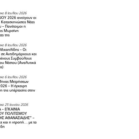
κε 8 Ιουλίου 2026
ΙΟΥ 2026 ανοίγουν οι
ς Κατασκηνώσεις Νέας
 – Πανέτοιμοι η
ος Μυρσίνη
ες της
κε 8 Ιουλίου 2026
Μιχαηλίδης – Οι
 σε Αντιδημάρχους και
μένους Συμβούλους
ου Νέστου (Αναλυτικά
ις)
κε 6 Ιουλίου 2026
Μήνας Μετρήσεων
2026 – H έγκαιρη
η της υπέρτασης στην
κε 25 Ιουνίου 2026
 – ΕΓΚΑΙΝΙΑ
ΟΥ ΠΟΛΙΤΙΣΜΟΥ
ΗΣ ΑΘΑΝΑΣΙΑΔΗΣ” –
ε και η ντροπή… με τα
άδη