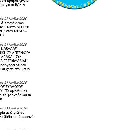
ιβάλ Δράμας γίνεται
ιο» για τα BAFTA
κε 27 Ιουλίου 2026
 & Κωσταντίνος
ης – Με το ΔΗΠΕΘΕ
ΗΣ στον ΜΕΓΑΛΟ
ΜΠΥ
κε 21 Ιουλίου 2026
 ΚΑΒΑΛΑΣ –
ΙΚΗ ΣΥΜΠΕΡΙΦΟΡΑ
ΜΒΑΚΑ – Στις
ΛΙΕΣ ΕΡΙΦΥΛΛΙΔΗ
ολογήσει ότι δεν
ει αύξηση στο μισθό
κε 21 Ιουλίου 2026
ΚΟΣ ΣΥΛΛΟΓΟΣ
Y: “Το αμπέλι μας
αι τη φροντίδα και τη
ας”
κε 21 Ιουλίου 2026
ία με ζημιές σε
Καβάλα και Κομοτηνή