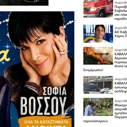
Αναρτήθη
Πυροσβε
Καβάλας
στο πλαί
περιόδο
Αναρτήθη
ΑΟ Καβά
Χάρης Γ
Αναρτήθη
ΚΑΒΑΛΑ
Αεροσκά
πυρκαγι
drone τ
Ενημέρωσης!
Αναρτήθη
ΚΑΒΑΛΑ 
αστυνομι
σύλληψ
Αναρτήθη
Μακάριο
στηριχθ
αμπελοπ
Παγγαίο
περονόσπορου»