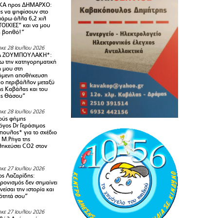
Α προς ΔΗΜΑΡΧΟ:
υς να ψηφίσουν στο
 πάρω άλλα 6,2 χιλ
ΟΙΧΙΕΣ” και να μου
ή βοηθό!”
κε 28 Ιουλίου 2026
Α ΖΟΥΜΠΟΥΛΑΚΗ*:
 την κατηγορηματική
ή μου στη
όμενη αποθήκευση
ιο περιβάλλον μεταξύ
της Καβάλας και του
ης Θάσου”
κε 28 Ιουλίου 2026
ούς φήμης
όγος Dr Γεράσιμος
ουλος* για το σχέδιο
 M.Ρήγα της
ηκεύσει CO2 στον
κε 27 Ιουλίου 2026
ς Λαζαρίδης:
ρονισμός δεν σημαίνει
είσαι την ιστορία και
τότητά σου”
κε 27 Ιουλίου 2026