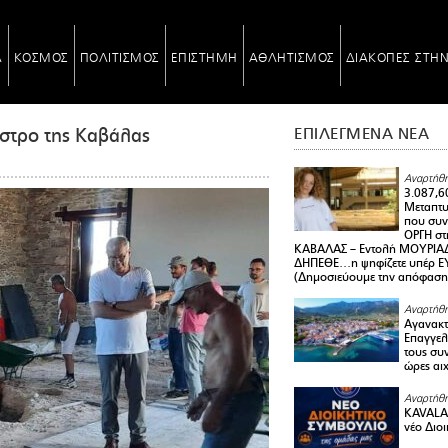
Α
ΚΟΣΜΟΣ
ΠΟΛΙΤΙΣΜΟΣ
ΕΠΙΣΤΗΜΗ
ΑΘΛΗΤΙΣΜΟΣ
ΔΙΑΚΟΠΕΣ ΣΤΗ
άστρο της Καβάλας
ΕΠΙΛΕΓΜΕΝΑ ΝΕΑ
Αναρτήθη
3.087,6
Μεταπτ
που συνε
ΟΡΓΗ στ
ΚΑΒΑΛΑΣ – Εντολή ΜΟΥΡΙΑΔ
ΔΗΠΕΘΕ…η ψηφίζετε υπέρ ΕΥΑ
(Δημοσιεύουμε την απόφαση
Αναρτήθη
Αγανακτ
Επαγγελ
τους συν
ώρες αι
Αναρτήθη
KAVALA 
νέο Διο