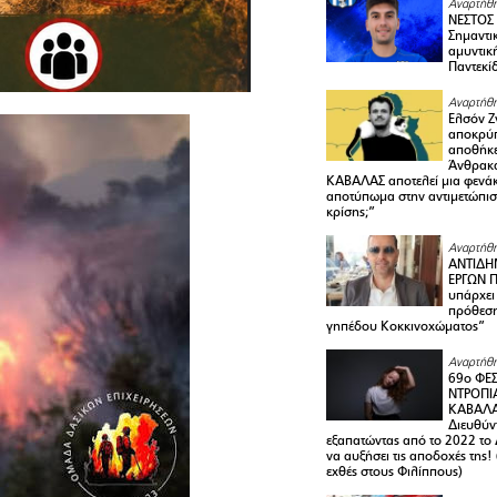
Αναρτήθη
ΝΕΣΤΟΣ
Σημαντι
αμυντικ
Παντεκί
Αναρτήθη
Ελσόν Ζγ
αποκρύπ
αποθήκε
Άνθρακα
ΚΑΒΑΛΑΣ αποτελεί μια φενά
αποτύπωμα στην αντιμετώπιση
κρίσης;”
Αναρτήθη
ΑΝΤΙΔΗ
ΕΡΓΩΝ Π
υπάρχει
πρόθεση
γηπέδου Κοκκινοχώματος”
Αναρτήθη
69ο ΦΕΣ
ΝΤΡΟΠΙ
ΚΑΒΑΛΑ 
Διευθύ
εξαπατώντας από το 2022 το 
να αυξήσει τις αποδοχές της
εχθές στους Φιλίππους)