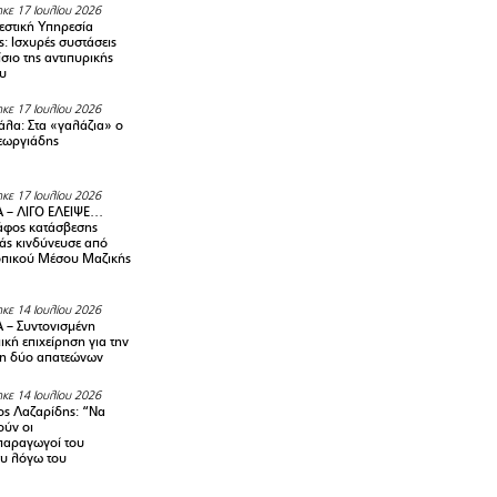
κε 17 Ιουλίου 2026
στική Υπηρεσία
: Ισχυρές συστάσεις
σιο της αντιπυρικής
υ
κε 17 Ιουλίου 2026
λα: Στα «γαλάζια» ο
εωργιάδης
κε 17 Ιουλίου 2026
 – ΛΙΓΟ ΕΛΕΙΨΕ…
φος κατάσβεσης
άς κινδύνευσε από
οπικού Μέσου Μαζικής
κε 14 Ιουλίου 2026
– Συντονισμένη
κή επιχείρηση για την
η δύο απατεώνων
κε 14 Ιουλίου 2026
ς Λαζαρίδης: “Να
ούν οι
αραγωγοί του
υ λόγω του