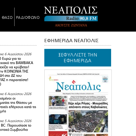
Ν ΘΑΣΟ
ΡΑΔΙΟΦΩΝΟ
ΑΚΟΥΣΤΕ ΖΩΝΤΑΝΑ
ΕΦΗΜΕΡΙΔΑ ΝΕΑΠΟΛΙΣ
ΞΕΦΥΛΛΙΣΤΕ ΤΗΝ
κε 6 Αυγούστου 2026
0 Ευρώ για το
ΕΦΗΜΕΡΙΔΑ
υχιακό της ΒΑΜΒΑΚΑ
χίζει να κρύβεται!
ην ΚΟΙΝΩΝΙΑ ΤΗΣ
Η στο ΔΣ του
Σ η παραιτείστε!
)
κε 6 Αυγούστου 2026
ισμένοι οι
ματίες της Θάσου με
εχείς ελέγχους κατά τις
χμής
κε 5 Αυγούστου 2026
BC: Παρουσίασε το
ικητικό Συμβούλιο