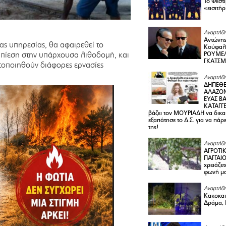
Το Φεστ
«εισιτήρ
Αναρτήθη
Αντώνης
ς υπηρεσίας, θα αφαιρεθεί το
Κούφαλ
 πίεση στην υπάρχουσα λιθοδομή, και
ΡΟΥΜΕΛ
ΓΚΑΤΣ
τοποιηθούν διάφορες εργασίες
Αναρτήθη
ΔΗΠΕΘΕ
ΑΛΑΖΟΝ
ΕΥΑΣ ΒΑ
ΚΑΤΑΓΓΕ
βάζει τον ΜΟΥΡΙΑΔΗ να δικαι
εξαπάτησε το Δ.Σ. για να πάρ
της!
Αναρτήθη
ΑΓΡΟΤΙ
ΠΑΓΓΑΙΟ
χρειάζετ
φωνή μ
Αναρτήθη
Κακοκαιρ
Δράμα, 