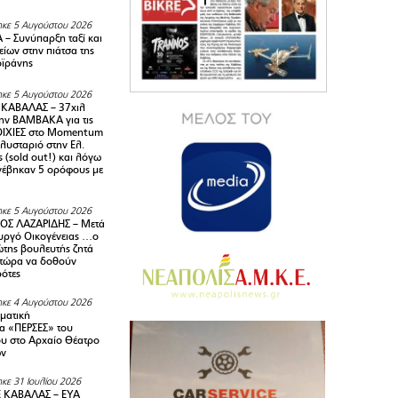
κε 5 Αυγούστου 2026
– Συνύπαρξη ταξί και
ίων στην πιάτσα της
ϊράνης
κε 5 Αυγούστου 2026
ΚΑΒΑΛΑΣ – 37χιλ
ην ΒΑΜΒΑΚΑ για τις
ΙΧΙΕΣ στο Momentum
πλυσταριό στην Ελ.
 (sold out!) και λόγω
ανέβηκαν 5 ορόφους με
κε 5 Αυγούστου 2026
ΟΣ ΛΑΖΑΡΙΔΗΣ – Μετά
υργό Οικογένειας …ο
της βουλευτής ζητά
 τώρα να δοθούν
ρότες
κε 4 Αυγούστου 2026
ματική
α «ΠΕΡΣΕΣ» του
υ στο Αρχαίο Θέατρο
ων
κε 31 Ιουλίου 2026
 ΚΑΒΑΛΑΣ – ΕΥΑ