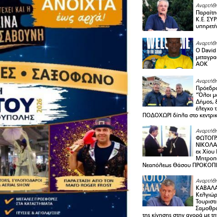
Αναρτήθη
Παραίτη
Κ.Ε. ΣΥ
υπηρετή
Αναρτήθη
Ο David 
μεταγρα
ΑΟΚ
Αναρτήθη
Πρόεδρο
“Όλοι μ
Δήμος, 
έλεγχο 
ΠΟΔΟΧΩΡΙ δίπλα στο κεντρικ
Αναρτήθη
ΦΩΤΟΓΡ
ΝΙΚΟΛΑ
εκ Χίου
Μητροπο
Νεαπόλεως Θάσου ΠΡΟΚΟΠ
Αναρτήθη
ΚΑΒΑΛΑ 
Κελγιώρ
Τουριστ
Σαμοθρά
της κίνησης στην αγορά με τ