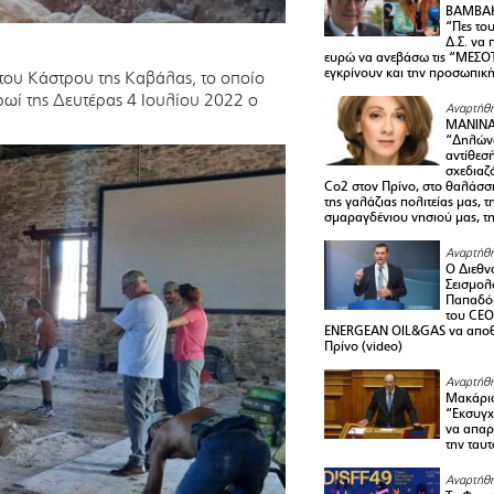
ΒΑΜΒΑΚ
“Πες το
Δ.Σ. να
ευρώ να ανεβάσω τις “ΜΕΣΟΤ
εγκρίνουν και την προσωπικ
 του Κάστρου της Καβάλας, το οποίο
ρωί της Δευτέρας 4 Ιουλίου 2022 ο
Αναρτήθη
ΜΑΝΙΝ
“Δηλώνω
αντίθεσ
σχεδιαζ
Co2 στον Πρίνο, στο θαλάσσ
της γαλάζιας πολιτείας μας, 
σμαραγδένιου νησιού μας, τ
Αναρτήθη
Ο Διεθν
Σεισμολ
Παπαδόπ
του CEO
ENERGEAN OIL&GAS να αποθ
Πρίνο (video)
Αναρτήθη
Μακάριο
“Εκσυγχ
να απαρν
την ταυ
Αναρτήθη