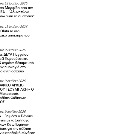
κε 13 Ιουλίου 2026
ση Μορφίδη απο την
ΡΙΖΑ – “Αδυνατώ να
σω αυτή τη δυστοπία”
κε 13 Ιουλίου 2026
Olubi το νεο
φικό απόκτημα του
κε 9 Ιουλίου 2026
ς ΔΕΥΑ Παγγαίου:
αζί Πυροσβεστική,
& αγρότες θέσαμε υπό
την πυρκαγιά στο
ό αντλιοστάσιο
κε 9 Ιουλίου 2026
ΑΦΙΚΟ ΑΡΧΕΙΟ
ΟΥ ΤΣΟΥΜΠΑΚΗ – Ο
 Μακαριστός
λίτης Φιλίππων
ΙΟΣ
κε 9 Ιουλίου 2026
– Επιμένει ο Γιάννης
γης με το Σύλλογο
ικών Καταλυμάτων
κης για την αύξηση
ην ακτοπλοϊκή σύνδεση