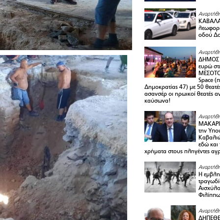
Αναρτήθη
ΚΑΒΑΛΑ 
λεωφορε
οδού Δο
Αναρτήθη
ΔΗΜΟΣ 
ευρώ στ
ΜΕΣΟΤΟ
Space (
Δημοκρατίας 47) με 50 θεατές
ασανσέρ οι ηρωικοί θεατές 
καύσωνα!
Αναρτήθη
ΜΑΚΑΡΙ
την Υπο
Καβαλιώ
εδώ και
χρήματα στους πληγέντες αγ
Αναρτήθη
Η εμβλη
τραγωδί
Αισχύλο
Φιλίππ
Αναρτήθη
ΔΗΠΕΘΕ