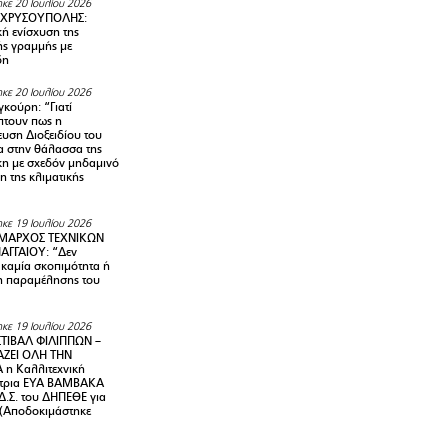
κε 20 Ιουλίου 2026
 ΧΡΥΣΟΥΠΟΛΗΣ:
κή ενίσχυση της
ής γραμμής με
δη
κε 20 Ιουλίου 2026
κούρη: “Γιατί
τουν πως η
υση Διοξειδίου του
 στην θάλασσα της
κη με σχεδόν μηδαμινό
 της κλιματικής
κε 19 Ιουλίου 2026
ΜΑΡΧΟΣ ΤΕΧΝΙΚΩΝ
ΑΓΓΑΙΟΥ: “Δεν
 καμία σκοπιμότητα ή
 παραμέλησης του
κε 19 Ιουλίου 2026
ΤΙΒΑΛ ΦΙΛΙΠΠΩΝ –
ΑΖΕΙ ΟΛΗ ΤΗΝ
η Καλλιτεχνική
ντρια ΕΥΑ ΒΑΜΒΑΚΑ
Δ.Σ. του ΔΗΠΕΘΕ για
! (Αποδοκιμάστηκε