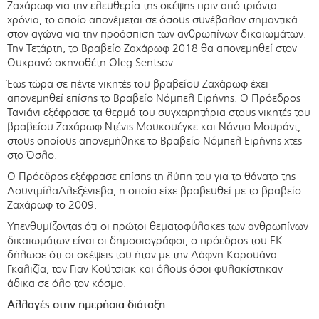
Ζαχάρωφ για την ελευθερία της σκέψης πριν από τριάντα
χρόνια, το οποίο απονέμεται σε όσους συνέβαλαν σημαντικά
στον αγώνα για την προάσπιση των ανθρωπίνων δικαιωμάτων.
Την Τετάρτη, το Βραβείο Ζαχάρωφ 2018 θα απονεμηθεί στον
Ουκρανό σκηνοθέτη Oleg Sentsov.
Έως τώρα σε πέντε νικητές του βραβείου Ζαχάρωφ έχει
απονεμηθεί επίσης το Βραβείο Νόμπελ Ειρήνης. Ο Πρόεδρος
Ταγιάνι εξέφρασε τα θερμά του συγχαρητήρια στους νικητές του
βραβείου Ζαχάρωφ Ντένις Μουκουέγκε και Νάντια Μουράντ,
στους οποίους απονεμήθηκε το Βραβείο Νόμπελ Ειρήνης χτες
στο Όσλο.
Ο Πρόεδρος εξέφρασε επίσης τη λύπη του για το θάνατο της
ΛουντμίλαΑλεξέγιεβα, η οποία είχε βραβευθεί με το βραβείο
Ζαχάρωφ το 2009.
Υπενθυμίζοντας ότι οι πρώτοι θεματοφύλακες των ανθρωπίνων
δικαιωμάτων είναι οι δημοσιογράφοι, ο πρόεδρος του ΕΚ
δήλωσε ότι οι σκέψεις του ήταν με την Δάφνη Καρουάνα
Γκαλιζία, τον Γιαν Κούτσιακ και όλους όσοι φυλακίστηκαν
άδικα σε όλο τον κόσμο.
Αλλαγές στην ημερήσια διάταξη