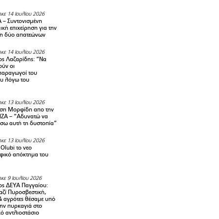
κε 14 Ιουλίου 2026
– Συντονισμένη
κή επιχείρηση για την
η δύο απατεώνων
κε 14 Ιουλίου 2026
ς Λαζαρίδης: “Να
ούν οι
αραγωγοί του
υ λόγω του
κε 13 Ιουλίου 2026
ση Μορφίδη απο την
ΡΙΖΑ – “Αδυνατώ να
σω αυτή τη δυστοπία”
κε 13 Ιουλίου 2026
Olubi το νεο
φικό απόκτημα του
κε 9 Ιουλίου 2026
ς ΔΕΥΑ Παγγαίου:
αζί Πυροσβεστική,
& αγρότες θέσαμε υπό
την πυρκαγιά στο
ό αντλιοστάσιο