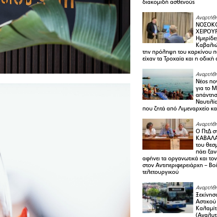
διακομιδή ασθενούς
Αναρτήθη
ΝΟΣΟΚΟ
ΧΕΙΡΟΥ
Ημερίδε
Καβαλιώ
την πρόληψη του καρκίνου π
είχαν τα Τροχαία και η οδική
Αναρτήθη
Νέος πο
για το 
απάντη
Ναυτιλία
που ζητά από Λιμεναρχείο κα
Αναρτήθη
Ο ΠτΔ σ
ΚΑΒΑΛΑ
του θεσ
πάει ξα
αφήνει τα οργανωτικά και το
στον Αντιπεριφερειάρχη – Βο
τελετουργικού
Αναρτήθη
Ξεκίνησ
Αστικού
Καλαμίτ
(Αναλυτ