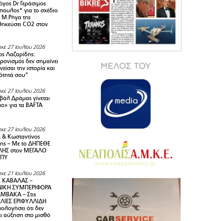
όγος Dr Γεράσιμος
ουλος* για το σχέδιο
 M.Ρήγα της
ηκεύσει CO2 στον
κε 27 Ιουλίου 2026
ς Λαζαρίδης:
ρονισμός δεν σημαίνει
είσαι την ιστορία και
τότητά σου”
κε 27 Ιουλίου 2026
ιβάλ Δράμας γίνεται
ιο» για τα BAFTA
κε 27 Ιουλίου 2026
 & Κωσταντίνος
ης – Με το ΔΗΠΕΘΕ
ΗΣ στον ΜΕΓΑΛΟ
ΜΠΥ
κε 21 Ιουλίου 2026
 ΚΑΒΑΛΑΣ –
ΙΚΗ ΣΥΜΠΕΡΙΦΟΡΑ
ΜΒΑΚΑ – Στις
ΛΙΕΣ ΕΡΙΦΥΛΛΙΔΗ
ολογήσει ότι δεν
ει αύξηση στο μισθό