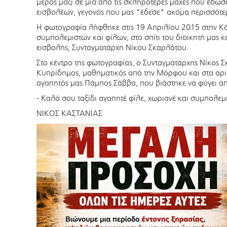
μέρος μαζί σε μια από τις σκληρότερες μάχες που έδωσ
εισβολέων, γεγονός που μας "έδεσε" ακόμα περισσότε
Η φωτογραφία λήφθηκε στις 19 Απριλίου 2015 στην Κ
συ
μπολεμιστών και φίλων, στο σπίτι του διοικητή μας κ
εισβολής, Συνταγματάρχη Νίκου Σκαρλάτου.
Στο κέντρο της φωτογραφίας, ο Συνταγματάρχης Νίκος Σ
Κυπρίδημος, μαθηματικός από την Μόρφου και στα αρι
αγαπητός μας Πάμπος Σάββα, που βιάστηκε να φύγει απ
- Καλό σου ταξίδι αγαπητέ φίλε, χωριανέ και συμπολε
NIKOΣ ΚΑΣΤΑΝΙΑΣ