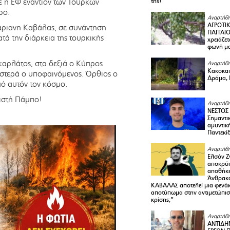
ε η ΕΦ εναντίον των Τούρκων
της!
ρο.
Αναρτήθη
ΑΓΡΟΤΙ
άριανη Καβάλας, σε συνάντηση
ΠΑΓΓΑΙΟ
ατά την διάρκεια της τουρκικής
χρειάζετ
φωνή μ
καρλάτος, στα δεξιά ο Κύπρος
Αναρτήθη
Κακοκαιρ
στερά ο υποφαινόμενος. Όρθιος ο
Δράμα, 
ό αυτόν τον κόσμο.
μιστή Πάμπο!
Αναρτήθη
ΝΕΣΤΟΣ
Σημαντι
αμυντικ
Παντεκί
Αναρτήθη
Ελσόν Ζγ
αποκρύπ
αποθήκε
Άνθρακα
ΚΑΒΑΛΑΣ αποτελεί μια φενά
αποτύπωμα στην αντιμετώπιση
κρίσης;”
Αναρτήθη
ΑΝΤΙΔΗ