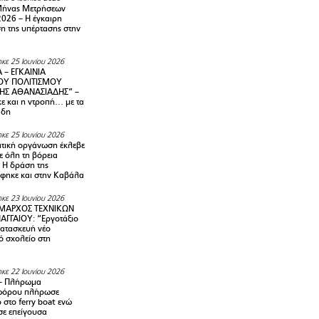
Μήνας Μετρήσεων
2026 – H έγκαιρη
η της υπέρτασης στην
κε 25 Ιουνίου 2026
 – ΕΓΚΑΙΝΙΑ
ΟΥ ΠΟΛΙΤΙΣΜΟΥ
ΗΣ ΑΘΑΝΑΣΙΑΔΗΣ” –
ε και η ντροπή… με τα
άδη
κε 25 Ιουνίου 2026
τική οργάνωση έκλεβε
ε όλη τη βόρεια
 Η δράση της
φηκε και στην Καβάλα
κε 23 Ιουνίου 2026
ΜΑΡΧΟΣ ΤΕΧΝΙΚΩΝ
ΑΓΓΑΙΟΥ: “Εργοτάξιο
κατασκευή νέο
ό σχολείο στη
κε 22 Ιουνίου 2026
– Πλήρωμα
φόρου πλήρωσε
ο στο ferry boat ενώ
σε επείγουσα