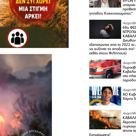
ΕΡΓΩΝ Π
υπάρχει
πρόθεση
γηπέδου Κοκκινοχώματος”
Αναρτήθη
69ο ΦΕΣ
ΝΤΡΟΠΙ
ΚΑΒΑΛΑ 
Διευθύ
εξαπατώντας από το 2022 το 
να αυξήσει τις αποδοχές της
εχθές στους Φιλίππους)
Αναρτήθη
Πυροσβε
Καβάλας
στο πλαί
περιόδο
Αναρτήθη
ΑΟ Καβά
Χάρης Γ
Αναρτήθη
ΚΑΒΑΛΑ
Αεροσκά
πυρκαγι
drone τ
Ενημέρωσης!