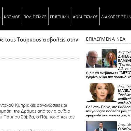
Α
ΚΟΣΜΟΣ
ΠΟΛΙΤΙΣΜΟΣ
ΕΠΙΣΤΗΜΗ
ΑΘΛΗΤΙΣΜΟΣ
ΔΙΑΚΟΠΕΣ ΣΤΗ
ε τους Τούρκους εισβολείς στην
ΕΠΙΛΕΓΜΕΝΑ ΝΕΑ
Αναρτήθη
ΔΗΠΕΘΕ
ΒΑΜΒΑΚ
“Πες το
Δ.Σ. να
ευρώ να ανεβάσω τις “ΜΕΣΟΤ
εγκρίνουν και την προσωπικ
Αναρτήθη
ΜΑΝΙΝ
“Δηλώνω
αντίθεσ
σχεδιαζ
νταχού Κυπριακές οργανώσεις και
Co2 στον Πρίνο, στο θαλάσσ
μπάκι της Δράμας από τον αιφνίδιο
της γαλάζιας πολιτείας μας, 
σμαραγδένιου νησιού μας, τ
ου Πάμπου Σάββα, ο Πάμπος όπως τον
Αναρτήθη
Ο Διεθν