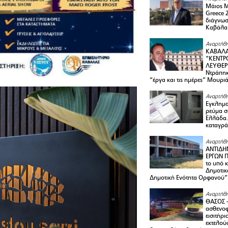
Μάιος 
Greece 
διάγνωσ
Καβάλα
Αναρτήθη
ΚΑΒΑΛΑ
“ΚΕΝΤΡ
ΛΕΥΘΕΡ
Ντράπηκ
“έργα και τις ημέρες” Μουρι
Αναρτήθη
Εγκλημα
ρεύμα σ
Ελλάδα.
καταγρά
Αναρτήθη
ΑΝΤΙΔΗ
ΕΡΓΩΝ Π
το υπό 
Δημοτικ
Δημοτική Ενότητα Ορφανού”
Αναρτήθη
ΘΑΣΟΣ 
ασθενο
εισιτήρι
εκτελού