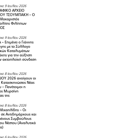
κε 9 Ιουλίου 2026
ΑΦΙΚΟ ΑΡΧΕΙΟ
ΟΥ ΤΣΟΥΜΠΑΚΗ – Ο
 Μακαριστός
λίτης Φιλίππων
ΙΟΣ
κε 9 Ιουλίου 2026
– Επιμένει ο Γιάννης
γης με το Σύλλογο
ικών Καταλυμάτων
κης για την αύξηση
ην ακτοπλοϊκή σύνδεση
κε 8 Ιουλίου 2026
ΙΟΥ 2026 ανοίγουν οι
ς Κατασκηνώσεις Νέας
 – Πανέτοιμοι η
ος Μυρσίνη
ες της
κε 8 Ιουλίου 2026
Μιχαηλίδης – Οι
 σε Αντιδημάρχους και
μένους Συμβούλους
ου Νέστου (Αναλυτικά
ις)
κε 6 Ιουλίου 2026