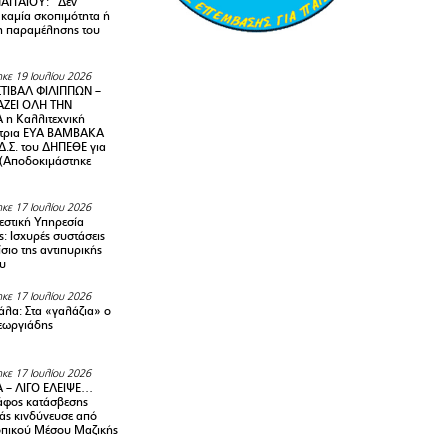
ΑΓΓΑΙΟΥ: “Δεν
 καμία σκοπιμότητα ή
 παραμέλησης του
κε 19 Ιουλίου 2026
ΤΙΒΑΛ ΦΙΛΙΠΠΩΝ –
ΑΖΕΙ ΟΛΗ ΤΗΝ
η Καλλιτεχνική
ντρια ΕΥΑ ΒΑΜΒΑΚΑ
Δ.Σ. του ΔΗΠΕΘΕ για
! (Αποδοκιμάστηκε
κε 17 Ιουλίου 2026
στική Υπηρεσία
: Ισχυρές συστάσεις
σιο της αντιπυρικής
υ
κε 17 Ιουλίου 2026
λα: Στα «γαλάζια» ο
εωργιάδης
κε 17 Ιουλίου 2026
 – ΛΙΓΟ ΕΛΕΙΨΕ…
φος κατάσβεσης
άς κινδύνευσε από
οπικού Μέσου Μαζικής