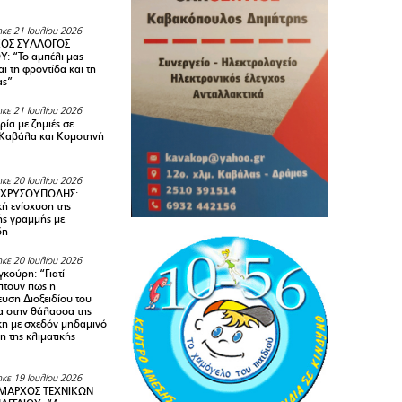
κε 21 Ιουλίου 2026
ΚΟΣ ΣΥΛΛΟΓΟΣ
Y: “Το αμπέλι μας
αι τη φροντίδα και τη
ας”
κε 21 Ιουλίου 2026
ία με ζημιές σε
Καβάλα και Κομοτηνή
κε 20 Ιουλίου 2026
 ΧΡΥΣΟΥΠΟΛΗΣ:
κή ενίσχυση της
ής γραμμής με
δη
κε 20 Ιουλίου 2026
κούρη: “Γιατί
τουν πως η
υση Διοξειδίου του
 στην θάλασσα της
κη με σχεδόν μηδαμινό
 της κλιματικής
κε 19 Ιουλίου 2026
ΜΑΡΧΟΣ ΤΕΧΝΙΚΩΝ