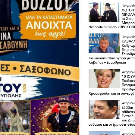
Αναρτήθη
ΦΩΤΟΓΡ
ΝΙΚΟΛΑ
εκ Χίου
Μητροπο
Νεαπόλεως Θάσου ΠΡΟΚΟΠ
Αναρτήθη
ΚΑΒΑΛΑ 
Κελγιώρ
Τουριστ
Σαμοθρά
της κίνησης στην αγορά με τ
Καβάλας – Σαμοθρακης
Αναρτήθη
10 ΙΟΥΛ
Παιδικέ
Περάμου
Πρόεδρ
Χρυσαφούδη και οι συνεργάτ
Αναρτήθη
Σάββας 
αλλαγές
Εντεταλ
του Δήμ
ονόματα και οι έμμισθες θέσε
Αναρτήθη