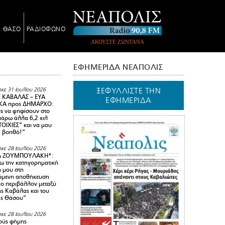
Ν ΘΑΣΟ
ΡΑΔΙΟΦΩΝΟ
ΑΚΟΥΣΤΕ ΖΩΝΤΑΝΑ
ΕΦΗΜΕΡΙΔΑ ΝΕΑΠΟΛΙΣ
ΞΕΦΥΛΛΙΣΤΕ ΤΗΝ
κε 31 Ιουλίου 2026
 ΚΑΒΑΛΑΣ – ΕΥΑ
ΕΦΗΜΕΡΙΔΑ
Α προς ΔΗΜΑΡΧΟ:
υς να ψηφίσουν στο
 πάρω άλλα 6,2 χιλ
ΟΙΧΙΕΣ” και να μου
ή βοηθό!”
κε 28 Ιουλίου 2026
Α ΖΟΥΜΠΟΥΛΑΚΗ*:
 την κατηγορηματική
ή μου στη
όμενη αποθήκευση
ιο περιβάλλον μεταξύ
της Καβάλας και του
ης Θάσου”
κε 28 Ιουλίου 2026
ούς φήμης