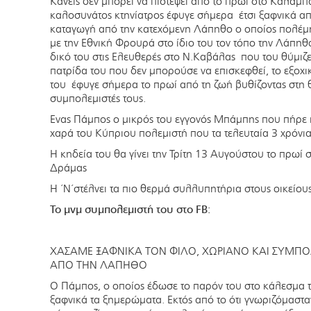
Κανείς δεν μπορεί να πιστέψει από το πρωί στο Καλαμπ
καλοσυνάτος κτηνίατρος έφυγε σήμερα έτσι ξαφνικά α
καταγωγή από την κατεχόμενη Λάπηθο ο οποίος πολέμ
με την Εθνική Φρουρά στο ίδιο του τον τόπο την Λάπηθ
δικό του στις Ελευθερές στο Ν.Καβάλας που του θύμιζε
πατρίδα του που δεν μπορούσε να επισκεφθεί, το εξοχ
του έφυγε σήμερα το πρωί από τη ζωή βυθίζοντας στη θ
συμπολεμιστές τους.
Ενας Πάμπος ο μικρός του εγγονός Μπάμπης που πήρε κ
χαρά του Κύπριου πολεμιστή που τα τελευταία 3 χρόνια
Η κηδεία του θα γίνει την Τρίτη 13 Αυγούστου το πρωί 
Δράμας
Η ΄Ν΄στέλνει τα πιο θερμά συλλυπητήρια στους οικείου
Το μνμ συμπολεμιστή του στο FB:
ΧΑΣΑΜΕ ΞΑΦΝΙΚΑ ΤΟΝ ΦΙΛΟ, ΧΩΡΙΑΝΟ ΚΑΙ ΣΥΜΠ
ΑΠΟ ΤΗΝ ΛΑΠΗΘΟ
Ο Πάμπος, ο οποίος έδωσε το παρόν του στο κάλεσμα τ
ξαφνικά τα ξημερώματα. Εκτός από το ότι γνωριζόμαστα