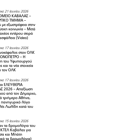
κε 21 Ιουνίου 2026
ΜΕΙΟ ΚΑΒΑΛΑΣ –
ΡΓΙΚΟ ΤΜΗΜΑ –
ς με εξωστρέφεια στην
τικη κοινωνία – Μετά
αχέος εντέρου σειρά
 ασφάλεια (Video)
κε 17 Ιουνίου 2026
νοκέφαλος στον ΟΛΚ
ΜΟΝΟΠΕΤΡΟ – Η
ση του Υφυπουργού
ς και τα νέα στοιχεία
ι τον ΟΛΚ
κε 17 Ιουνίου 2026
τα ΕΛΕΥΘΕΡΙΑ
Σ 2026 – Απαξίωση
μού από τον Δήμαρχο,
νά τριήμερο Αθήνα,
ν πανηγυρικό λόγο
λές Λωλίδη κατά του
κε 15 Ιουνίου 2026
αν τα δρομολόγια του
 ΚΤΕΛ Καβάλας για
σα και Μπάτη
ικά τα δρομολόγια)