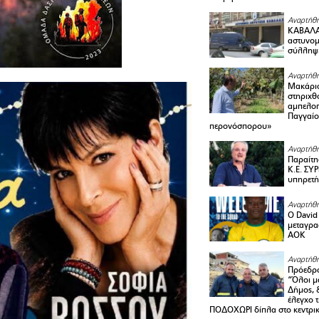
Αναρτήθη
ΚΑΒΑΛΑ 
αστυνομι
σύλληψ
Αναρτήθη
Μακάριο
στηριχθ
αμπελοπ
Παγγαίο
περονόσπορου»
Αναρτήθη
Παραίτη
Κ.Ε. ΣΥ
υπηρετή
Αναρτήθη
Ο David 
μεταγρα
ΑΟΚ
Αναρτήθη
Πρόεδρο
“Όλοι μ
Δήμος, 
έλεγχο 
ΠΟΔΟΧΩΡΙ δίπλα στο κεντρικ