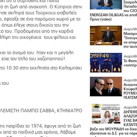
άκι ότι ο συμπαθής και πάντα
Σεισμολ
πό τη ζωή από ανακοπή. Ο Κύπριος στην
Παπαδόπ
του CEO
ησε σκληρά τους Τούρκους εισβολείς
ENERGEAN OIL&GAS να αποθ
ο, έφτιαξε σε ένα παρόμοιο χωριό με το
Πρίνο (video)
 όπως έλεγε στους δικούς του την
Αναρτήθη
ικό του. Προδομένος από την καρδιά
Μακάριο
λίψη την οικογένεια τους φίλους και
“Εκσυγχ
να απαρν
την ταυ
αι το όνομά του ήταν και η μεγάλη
Αναρτήθη
 είχε τον τίτλο του χαζοπαππού!
Το Φεστ
«εισιτήρ
στις 10.30 στην εκκλησία στο Καλαμπάκι
Αναρτήθη
ς του
Αντώνης
Κούφαλ
ΡΟΥΜΕΛ
ΓΚΑΤΣ
Αναρτήθη
ΟΛΕΜΙΣΤΗ ΠΑΜΠΟ ΣΑΒΒΑ, ΚΤΗΝΙΑΤΡΟ
ΔΗΠΕΘΕ
ΑΛΑΖΟΝ
ΕΥΑΣ ΒΑ
ΚΑΤΑΓΓΕ
ης πατρίδας το 1974, έφυγε από τη ζωή
βάζει τον ΜΟΥΡΙΑΔΗ να δικαι
ν από τα παιδικά μας χρόνια, λάβαμε
εξαπάτησε το Δ.Σ. για να πάρ