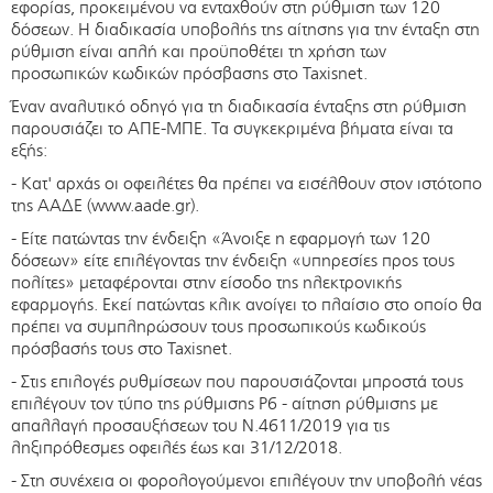
εφορίας, προκειμένου να ενταχθούν στη ρύθμιση των 120
δόσεων. Η διαδικασία υποβολής της αίτησης για την ένταξη στη
ρύθμιση είναι απλή και προϋποθέτει τη χρήση των
προσωπικών κωδικών πρόσβασης στο Taxisnet.
Έναν αναλυτικό οδηγό για τη διαδικασία ένταξης στη ρύθμιση
παρουσιάζει το ΑΠΕ-ΜΠΕ. Τα συγκεκριμένα βήματα είναι τα
εξής:
- Κατ' αρχάς οι οφειλέτες θα πρέπει να εισέλθουν στον ιστότοπο
της ΑΑΔΕ (www.aade.gr).
- Είτε πατώντας την ένδειξη «Άνοιξε η εφαρμογή των 120
δόσεων» είτε επιλέγοντας την ένδειξη «υπηρεσίες προς τους
πολίτες» μεταφέρονται στην είσοδο της ηλεκτρονικής
εφαρμογής. Εκεί πατώντας κλικ ανοίγει το πλαίσιο στο οποίο θα
πρέπει να συμπληρώσουν τους προσωπικούς κωδικούς
πρόσβασής τους στο Taxisnet.
- Στις επιλογές ρυθμίσεων που παρουσιάζονται μπροστά τους
επιλέγουν τον τύπο της ρύθμισης Ρ6 - αίτηση ρύθμισης με
απαλλαγή προσαυξήσεων του Ν.4611/2019 για τις
ληξιπρόθεσμες οφειλές έως και 31/12/2018.
- Στη συνέχεια οι φορολογούμενοι επιλέγουν την υποβολή νέας