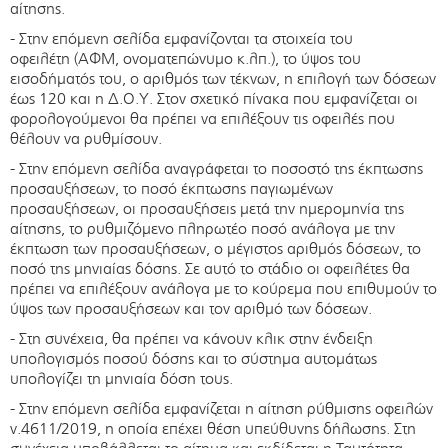
αίτησης.
- Στην επόμενη σελίδα εμφανίζονται τα στοιχεία του
οφειλέτη (ΑΦΜ, ονοματεπώνυμο κ.λπ.), το ύψος του
εισοδήματός του, ο αριθμός των τέκνων, η επιλογή των δόσεων
έως 120 και η Δ.Ο.Υ. Στον σχετικό πίνακα που εμφανίζεται οι
φορολογούμενοι θα πρέπει να επιλέξουν τις οφειλές που
θέλουν να ρυθμίσουν.
- Στην επόμενη σελίδα αναγράφεται το ποσοστό της έκπτωσης
προσαυξήσεων, το ποσό έκπτωσης παγιωμένων
προσαυξήσεων, οι προσαυξήσεις μετά την ημερομηνία της
αίτησης, το ρυθμιζόμενο πληρωτέο ποσό ανάλογα με την
έκπτωση των προσαυξήσεων, ο μέγιστος αριθμός δόσεων, το
ποσό της μηνιαίας δόσης. Σε αυτό το στάδιο οι οφειλέτες θα
πρέπει να επιλέξουν ανάλογα με το κούρεμα που επιθυμούν το
ύψος των προσαυξήσεων και τον αριθμό των δόσεων.
- Στη συνέχεια, θα πρέπει να κάνουν κλικ στην ένδειξη
υπολογισμός ποσού δόσης και το σύστημα αυτομάτως
υπολογίζει τη μηνιαία δόση τους.
- Στην επόμενη σελίδα εμφανίζεται η αίτηση ρύθμισης οφειλών
ν.4611/2019, η οποία επέχει θέση υπεύθυνης δήλωσης. Στη