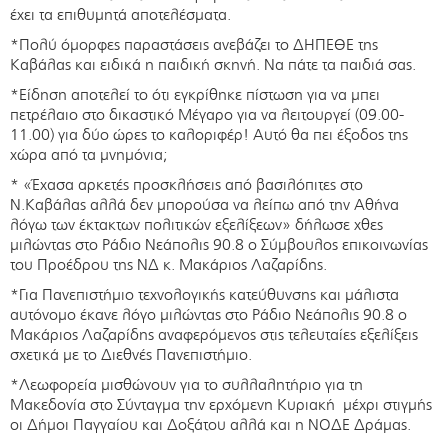
έχει τα επιθυμητά αποτελέσματα.
*Πολύ όμορφες παραστάσεις ανεβάζει το ΔΗΠΕΘΕ της
Καβάλας και ειδικά η παιδική σκηνή. Να πάτε τα παιδιά σας.
*Eίδηση αποτελεί το ότι εγκρίθηκε πίστωση για να μπει
πετρέλαιο στο δικαστικό Μέγαρο για να λειτουργεί (09.00-
11.00) για δύο ώρες το καλοριφέρ! Αυτό θα πει έξοδος της
χώρα από τα μνημόνια;
* «Έχασα αρκετές προσκλήσεις από βασιλόπιτες στο
Ν.Καβάλας αλλά δεν μπορούσα να λείπω από την Αθήνα
λόγω των έκτακτων πολιτικών εξελίξεων» δήλωσε χθες
μιλώντας στο Ράδιο Νεάπολις 90.8 ο Σύμβουλος επικοινωνίας
του Προέδρου της ΝΔ κ. Μακάριος Λαζαρίδης.
*Για Πανεπιστήμιο τεχνολογικής κατεύθυνσης και μάλιστα
αυτόνομο έκανε λόγο μιλώντας στο Ράδιο Νεάπολις 90.8 ο
Μακάριος Λαζαρίδης αναφερόμενος στις τελευταίες εξελίξεις
σχετικά με το Διεθνές Πανεπιστήμιο.
*Λεωφορεία μισθώνουν για το συλλαλητήριο για τη
Μακεδονία στο Σύνταγμα την ερχόμενη Κυριακή μέχρι στιγμής
οι Δήμοι Παγγαίου και Δοξάτου αλλά και η ΝΟΔΕ Δράμας.