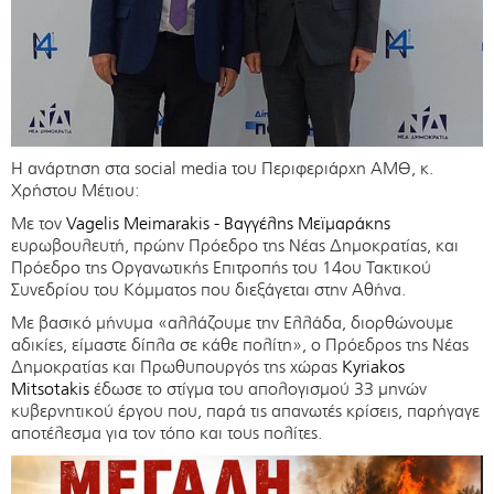
Η ανάρτηση στα social media του Περιφεριάρχη ΑΜΘ, κ.
Χρήστου Μέτιου:
Με τον
Vagelis Meimarakis - Βαγγέλης Μεϊμαράκης
ευρωβουλευτή, πρώην Πρόεδρο της Νέας Δημοκρατίας, και
Πρόεδρο της Οργανωτικής Επιτροπής του 14ου Τακτικού
Συνεδρίου του Κόμματος που διεξάγεται στην Αθήνα.
Mε βασικό μήνυμα «αλλάζουμε την Ελλάδα, διορθώνουμε
αδικίες, είμαστε δίπλα σε κάθε πολίτη», ο Πρόεδρος της Νέας
Δημοκρατίας και Πρωθυπουργός της χώρας
Kyriakos
Mitsotakis
έδωσε το στίγμα του απολογισμού 33 μηνών
κυβερνητικού έργου που, παρά τις απανωτές κρίσεις, παρήγαγε
αποτέλεσμα για τον τόπο και τους πολίτες.