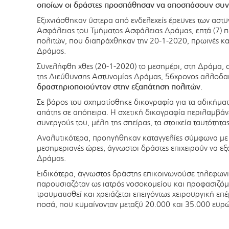
οποίων οι δράστες προσπάθησαν να αποσπάσουν συν
Εξιχνιάσθηκαν ύστερα από ενδελεχείς έρευνες των αστ
Ασφάλειας του Τμήματος Ασφάλειας Δράμας, επτά (7) 
πολιτών, που διαπράχθηκαν την 20-1-2020, πρωινές κα
Δράμας.
Συνελήφθη χθες (20-1-2020) το μεσημέρι, στη Δράμα, 
της Διεύθυνσης Αστυνομίας Δράμας, 56χρονος αλλοδα
δραστηριοποιούνταν στην εξαπάτηση πολιτών.
Σε βάρος του σχηματίσθηκε δικογραφία για τα αδικήματ
απάτης σε απόπειρα. Η σχετική δικογραφία περιλαμβάνε
συνεργούς του, μέλη της σπείρας, τα στοιχεία ταυτότητα
Αναλυτικότερα, προηγήθηκαν καταγγελίες σύμφωνα με τι
μεσημεριανές ώρες, άγνωστοι δράστες επιχειρούν να εξ
Δράμας.
Ειδικότερα, άγνωστος δράστης επικοινωνούσε τηλεφωνικ
παρουσιαζόταν ως ιατρός νοσοκομείου και προφασιζόμε
τραυματισθεί και χρειάζεται επειγόντως χειρουργική ε
ποσά, που κυμαίνονταν μεταξύ 20.000 και 35.000 ευρ