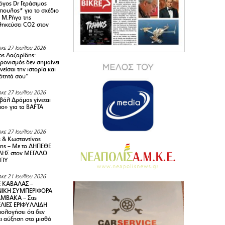
όγος Dr Γεράσιμος
ουλος* για το σχέδιο
 M.Ρήγα της
ηκεύσει CO2 στον
κε 27 Ιουλίου 2026
ς Λαζαρίδης:
ρονισμός δεν σημαίνει
είσαι την ιστορία και
τότητά σου”
κε 27 Ιουλίου 2026
ιβάλ Δράμας γίνεται
ιο» για τα BAFTA
κε 27 Ιουλίου 2026
 & Κωσταντίνος
ης – Με το ΔΗΠΕΘΕ
ΗΣ στον ΜΕΓΑΛΟ
ΜΠΥ
κε 21 Ιουλίου 2026
 ΚΑΒΑΛΑΣ –
ΙΚΗ ΣΥΜΠΕΡΙΦΟΡΑ
ΜΒΑΚΑ – Στις
ΛΙΕΣ ΕΡΙΦΥΛΛΙΔΗ
ολογήσει ότι δεν
ει αύξηση στο μισθό