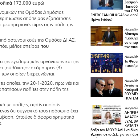
ολικά 173.000 ευρώ
Σεισμολ
Παπαδόπ
του CEO
υνομικών της Ομάδας Δημόσιας
ENERGEAN OIL&GAS να αποθ
περιπτώσεις απόπειρας εξαπάτησης
Πρίνο (video)
ι μεσημεριανές ώρες στην πόλη της
Αναρτήθη
Μακάριο
“Εκσυγχ
από αστυνομικούς της Ομάδας ΔΙ.ΑΣ.
να απαρν
πός, μέλος σπείρας
που
την ταυ
Αναρτήθη
α της εγκληματικής οργάνωσης και της
Το Φεστ
«εισιτήρ
ι τουλάχιστον ακόμη τρεις (3)
ς των οποίων διερευνώνται.
Αναρτήθη
ς οποίες, την 20-1-2020, πρωινές και
Αντώνης
απατήσουν πολίτες στην πόλη της
Κούφαλ
ΡΟΥΜΕΛ
ΓΚΑΤΣ
ά με πολίτες, στους οποίους
Αναρτήθη
νος ότι συγγενικό τους πρόσωπο έχει
ΔΗΠΕΘΕ
πέμβαση, ζητούσε διάφορα χρηματικά
ΑΛΑΖΟΝ
ΕΥΑΣ ΒΑ
ώ.
ΚΑΤΑΓΓΕ
βάζει τον ΜΟΥΡΙΑΔΗ να δικαι
εξαπάτησε το Δ.Σ. για να πάρ