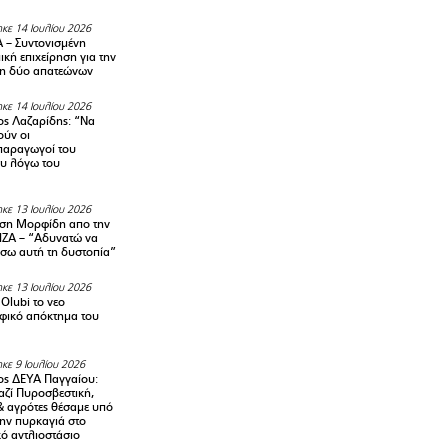
κε 14 Ιουλίου 2026
– Συντονισμένη
κή επιχείρηση για την
η δύο απατεώνων
κε 14 Ιουλίου 2026
ς Λαζαρίδης: “Να
ούν οι
αραγωγοί του
υ λόγω του
κε 13 Ιουλίου 2026
ση Μορφίδη απο την
ΡΙΖΑ – “Αδυνατώ να
σω αυτή τη δυστοπία”
κε 13 Ιουλίου 2026
Olubi το νεο
φικό απόκτημα του
κε 9 Ιουλίου 2026
ς ΔΕΥΑ Παγγαίου:
αζί Πυροσβεστική,
& αγρότες θέσαμε υπό
την πυρκαγιά στο
ό αντλιοστάσιο