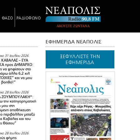
Ν ΘΑΣΟ
ΡΑΔΙΟΦΩΝΟ
ΑΚΟΥΣΤΕ ΖΩΝΤΑΝΑ
ΕΦΗΜΕΡΙΔΑ ΝΕΑΠΟΛΙΣ
ΞΕΦΥΛΛΙΣΤΕ ΤΗΝ
κε 31 Ιουλίου 2026
 ΚΑΒΑΛΑΣ – ΕΥΑ
ΕΦΗΜΕΡΙΔΑ
Α προς ΔΗΜΑΡΧΟ:
υς να ψηφίσουν στο
 πάρω άλλα 6,2 χιλ
ΟΙΧΙΕΣ” και να μου
ή βοηθό!”
κε 28 Ιουλίου 2026
Α ΖΟΥΜΠΟΥΛΑΚΗ*:
 την κατηγορηματική
ή μου στη
όμενη αποθήκευση
ιο περιβάλλον μεταξύ
της Καβάλας και του
ης Θάσου”
κε 28 Ιουλίου 2026
ούς φήμης