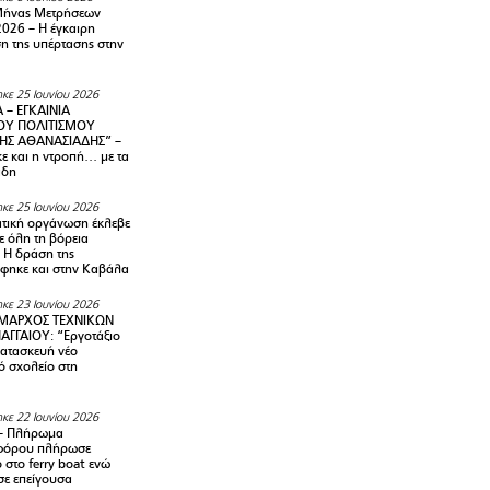
Μήνας Μετρήσεων
2026 – H έγκαιρη
η της υπέρτασης στην
κε 25 Ιουνίου 2026
 – ΕΓΚΑΙΝΙΑ
ΟΥ ΠΟΛΙΤΙΣΜΟΥ
ΗΣ ΑΘΑΝΑΣΙΑΔΗΣ” –
ε και η ντροπή… με τα
άδη
κε 25 Ιουνίου 2026
τική οργάνωση έκλεβε
ε όλη τη βόρεια
 Η δράση της
φηκε και στην Καβάλα
κε 23 Ιουνίου 2026
ΜΑΡΧΟΣ ΤΕΧΝΙΚΩΝ
ΑΓΓΑΙΟΥ: “Εργοτάξιο
κατασκευή νέο
ό σχολείο στη
κε 22 Ιουνίου 2026
– Πλήρωμα
φόρου πλήρωσε
ο στο ferry boat ενώ
σε επείγουσα