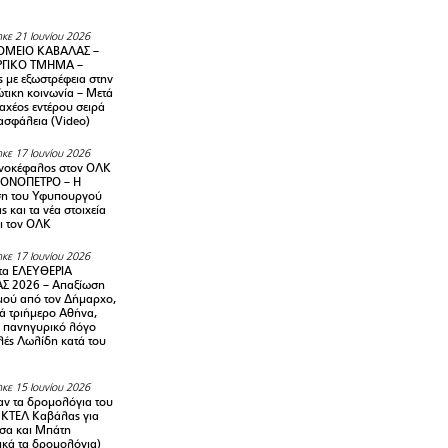
κε 21 Ιουνίου 2026
ΜΕΙΟ ΚΑΒΑΛΑΣ –
ΡΓΙΚΟ ΤΜΗΜΑ –
ς με εξωστρέφεια στην
τικη κοινωνία – Μετά
αχέος εντέρου σειρά
 ασφάλεια (Video)
κε 17 Ιουνίου 2026
νοκέφαλος στον ΟΛΚ
ΜΟΝΟΠΕΤΡΟ – Η
ση του Υφυπουργού
ς και τα νέα στοιχεία
ι τον ΟΛΚ
κε 17 Ιουνίου 2026
τα ΕΛΕΥΘΕΡΙΑ
Σ 2026 – Απαξίωση
μού από τον Δήμαρχο,
νά τριήμερο Αθήνα,
ν πανηγυρικό λόγο
λές Λωλίδη κατά του
κε 15 Ιουνίου 2026
αν τα δρομολόγια του
 ΚΤΕΛ Καβάλας για
σα και Μπάτη
ικά τα δρομολόγια)