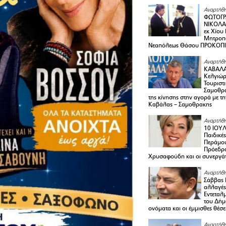
Αναρτήθη
ΦΩΤΟΓΡ
ΝΙΚΟΛΑ
εκ Χίου
Μητροπο
Νεαπόλεως Θάσου ΠΡΟΚΟΠ
Αναρτήθη
ΚΑΒΑΛΑ 
Κελγιώρ
Τουριστ
Σαμοθρά
της κίνησης στην αγορά με τ
Καβάλας – Σαμοθρακης
Αναρτήθη
10 ΙΟΥΛ
Παιδικέ
Περάμου
Πρόεδρ
Χρυσαφούδη και οι συνεργάτ
Αναρτήθη
Σάββας 
αλλαγές
Εντεταλ
του Δήμ
ονόματα και οι έμμισθες θέσε
Αναρτήθη