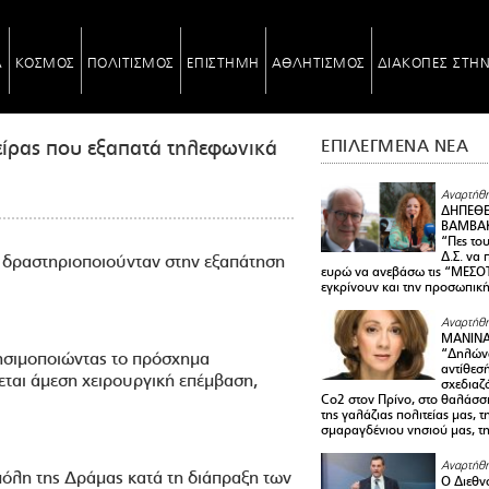
Α
ΚΟΣΜΟΣ
ΠΟΛΙΤΙΣΜΟΣ
ΕΠΙΣΤΗΜΗ
ΑΘΛΗΤΙΣΜΟΣ
ΔΙΑΚΟΠΕΣ ΣΤΗ
είρας που εξαπατά τηλεφωνικά
ΕΠΙΛΕΓΜΕΝΑ ΝΕΑ
Αναρτήθη
ΔΗΠΕΘΕ
ΒΑΜΒΑΚ
“Πες το
Δ.Σ. να
 δραστηριοποιούνταν στην εξαπάτηση
ευρώ να ανεβάσω τις “ΜΕΣΟΤ
εγκρίνουν και την προσωπικ
Αναρτήθη
ΜΑΝΙΝ
“Δηλώνω
ρησιμοποιώντας το πρόσχημα
αντίθεσ
ται άμεση χειρουργική επέμβαση,
σχεδιαζ
Co2 στον Πρίνο, στο θαλάσσ
της γαλάζιας πολιτείας μας, 
σμαραγδένιου νησιού μας, τ
Αναρτήθη
πόλη της Δράμας κατά τη διάπραξη των
Ο Διεθν