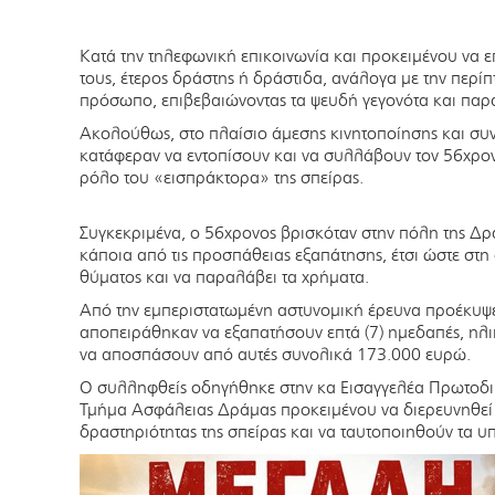
Κατά την τηλεφωνική επικοινωνία και προκειμένου να 
τους, έτερος δράστης ή δράστιδα, ανάλογα με την περί
πρόσωπο, επιβεβαιώνοντας τα ψευδή γεγονότα και παρ
Ακολούθως, στο πλαίσιο άμεσης κινητοποίησης και συντ
κατάφεραν να εντοπίσουν και να συλλάβουν τον 56χρον
ρόλο του «εισπράκτορα» της σπείρας.
Συγκεκριμένα, ο 56χρονος βρισκόταν στην πόλη της Δ
κάποια από τις προσπάθειας εξαπάτησης, έτσι ώστε στη 
θύματος και να παραλάβει τα χρήματα.
Από την εμπεριστατωμένη αστυνομική έρευνα προέκυψε 
αποπειράθηκαν να εξαπατήσουν επτά (7) ημεδαπές, ηλικ
να αποσπάσουν από αυτές συνολικά 173.000 ευρώ.
Ο συλληφθείς οδηγήθηκε στην κα Εισαγγελέα Πρωτοδικώ
Τμήμα Ασφάλειας Δράμας προκειμένου να διερευνηθεί 
δραστηριότητας της σπείρας και να ταυτοποιηθούν τα υ