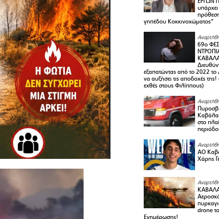
ΕΡΓΩΝ Π
υπάρχει
πρόθεση
γηπέδου Κοκκινοχώματος”
Αναρτήθη
69ο ΦΕΣ
ΝΤΡΟΠΙ
ΚΑΒΑΛΑ 
Διευθύ
εξαπατώντας από το 2022 το 
να αυξήσει τις αποδοχές της
εχθές στους Φιλίππους)
Αναρτήθη
Πυροσβε
Καβάλας
στο πλαί
περιόδο
Αναρτήθη
ΑΟ Καβά
Χάρης Γ
Αναρτήθη
ΚΑΒΑΛΑ
Αεροσκά
πυρκαγι
drone τ
Ενημέρωσης!