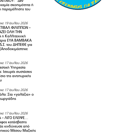
ΑΓΓΑΙΟΥ: “Δεν
 καμία σκοπιμότητα ή
 παραμέλησης του
κε 19 Ιουλίου 2026
ΤΙΒΑΛ ΦΙΛΙΠΠΩΝ –
ΑΖΕΙ ΟΛΗ ΤΗΝ
η Καλλιτεχνική
ντρια ΕΥΑ ΒΑΜΒΑΚΑ
Δ.Σ. του ΔΗΠΕΘΕ για
! (Αποδοκιμάστηκε
κε 17 Ιουλίου 2026
στική Υπηρεσία
: Ισχυρές συστάσεις
σιο της αντιπυρικής
υ
κε 17 Ιουλίου 2026
λα: Στα «γαλάζια» ο
εωργιάδης
κε 17 Ιουλίου 2026
 – ΛΙΓΟ ΕΛΕΙΨΕ…
φος κατάσβεσης
άς κινδύνευσε από
οπικού Μέσου Μαζικής