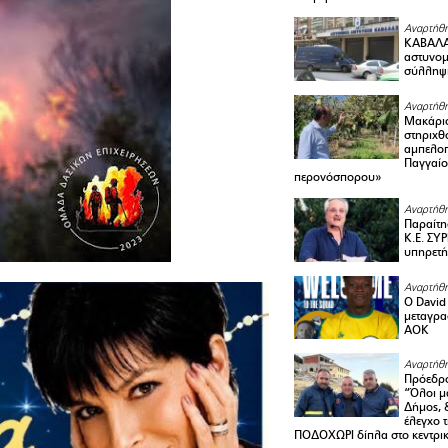
Αναρτήθη
ΚΑΒΑΛΑ 
αστυνομι
σύλληψ
Αναρτήθη
Μακάριο
στηριχθ
αμπελοπ
Παγγαίο
περονόσπορου»
Αναρτήθη
Παραίτη
Κ.Ε. ΣΥ
υπηρετή
Αναρτήθη
Ο David 
μεταγρα
ΑΟΚ
Αναρτήθη
Πρόεδρο
“Όλοι μ
Δήμος, 
έλεγχο 
ΠΟΔΟΧΩΡΙ δίπλα στο κεντρικ