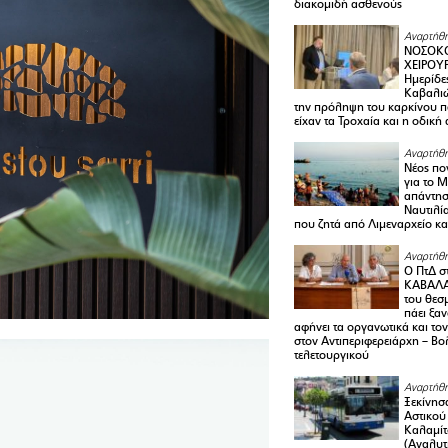
διακομιδή ασθενούς
Αναρτήθη
ΝΟΣΟΚΟ
ΧΕΙΡΟΥ
Ημερίδε
Καβαλιώ
την πρόληψη του καρκίνου π
είχαν τα Τροχαία και η οδική
Αναρτήθη
Νέος πο
για το 
απάντη
Ναυτιλία
που ζητά από Λιμεναρχείο κα
Αναρτήθη
Ο ΠτΔ σ
ΚΑΒΑΛΑ
του θεσ
πάει ξα
αφήνει τα οργανωτικά και το
στον Αντιπεριφερειάρχη – Βο
τελετουργικού
Αναρτήθη
Ξεκίνησ
Αστικού
Καλαμίτ
(Αναλυτ