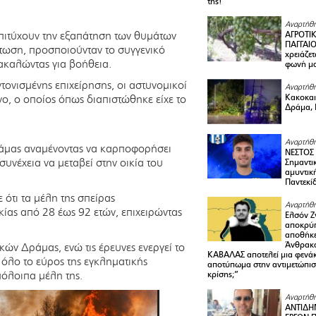
της!
Αναρτήθη
επιτύχουν την εξαπάτηση των θυμάτων
ΑΓΡΟΤΙ
ΠΑΓΓΑΙΟ
πτωση, προσποιούνταν το συγγενικό
χρειάζετ
ακαλώντας για βοήθεια.
φωνή μ
ονισμένης επιχείρησης, οι αστυνομικοί
Αναρτήθη
Κακοκαιρ
ο, ο οποίος όπως διαπιστώθηκε είχε το
Δράμα, 
Αναρτήθη
ράμας αναμένοντας να καρποφορήσει
ΝΕΣΤΟΣ
συνέχεια να μεταβεί στην οικία του
Σημαντι
αμυντικ
Παντεκί
ότι τα μέλη της σπείρας
Αναρτήθη
ίας από 28 έως 92 ετών, επιχειρώντας
Ελσόν Ζγ
αποκρύπ
αποθήκε
Άνθρακα
ν Δράμας, ενώ τις έρευνες ενεργεί το
ΚΑΒΑΛΑΣ αποτελεί μια φενά
όλο το εύρος της εγκληματικής
αποτύπωμα στην αντιμετώπιση
πόλοιπα μέλη της.
κρίσης;”
Αναρτήθη
ΑΝΤΙΔΗ