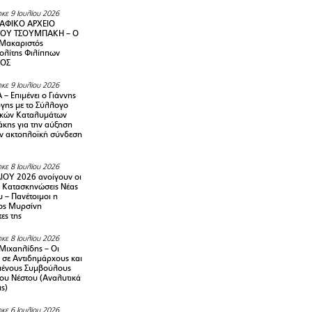
κε 9 Ιουλίου 2026
ΑΦΙΚΟ ΑΡΧΕΙΟ
ΟΥ ΤΣΟΥΜΠΑΚΗ – Ο
 Μακαριστός
λίτης Φιλίππων
ΙΟΣ
κε 9 Ιουλίου 2026
– Επιμένει ο Γιάννης
γης με το Σύλλογο
ικών Καταλυμάτων
κης για την αύξηση
ην ακτοπλοϊκή σύνδεση
κε 8 Ιουλίου 2026
ΙΟΥ 2026 ανοίγουν οι
ς Κατασκηνώσεις Νέας
 – Πανέτοιμοι η
ος Μυρσίνη
ες της
κε 8 Ιουλίου 2026
Μιχαηλίδης – Οι
 σε Αντιδημάρχους και
μένους Συμβούλους
ου Νέστου (Αναλυτικά
ις)
κε 6 Ιουλίου 2026