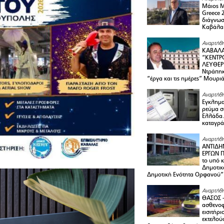
Μάιος 
Greece 
διάγνωσ
Καβάλα
Αναρτήθη
ΚΑΒΑΛΑ
“ΚΕΝΤΡ
ΛΕΥΘΕΡ
Ντράπηκ
“έργα και τις ημέρες” Μουρι
Αναρτήθη
Εγκλημα
ρεύμα σ
Ελλάδα.
καταγρά
Αναρτήθη
ΑΝΤΙΔΗ
ΕΡΓΩΝ Π
το υπό 
Δημοτικ
Δημοτική Ενότητα Ορφανού”
Αναρτήθη
ΘΑΣΟΣ 
ασθενο
εισιτήρι
εκτελού