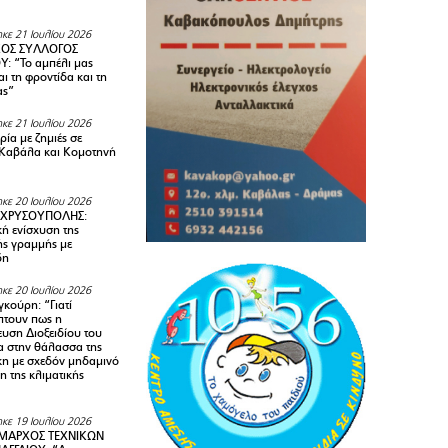
κε 21 Ιουλίου 2026
ΚΟΣ ΣΥΛΛΟΓΟΣ
Y: “Το αμπέλι μας
αι τη φροντίδα και τη
ας”
κε 21 Ιουλίου 2026
ία με ζημιές σε
Καβάλα και Κομοτηνή
κε 20 Ιουλίου 2026
 ΧΡΥΣΟΥΠΟΛΗΣ:
κή ενίσχυση της
ής γραμμής με
δη
κε 20 Ιουλίου 2026
κούρη: “Γιατί
τουν πως η
υση Διοξειδίου του
 στην θάλασσα της
κη με σχεδόν μηδαμινό
 της κλιματικής
κε 19 Ιουλίου 2026
ΜΑΡΧΟΣ ΤΕΧΝΙΚΩΝ