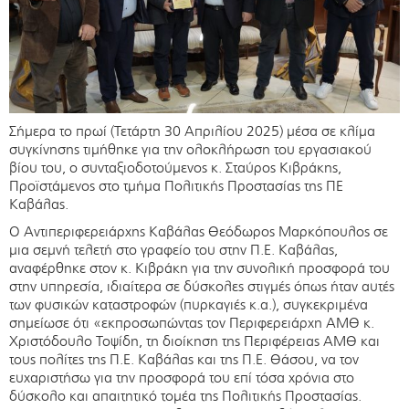
Σήμερα το πρωί (Τετάρτη 30 Απριλίου 2025) μέσα σε κλίμα
συγκίνησης τιμήθηκε για την ολοκλήρωση του εργασιακού
βίου του, ο συνταξιοδοτούμενος κ. Σταύρος Κιβράκης,
Προϊστάμενος στο τμήμα Πολιτικής Προστασίας της ΠΕ
Καβάλας.
Ο Αντιπεριφερειάρχης Καβάλας Θεόδωρος Μαρκόπουλος σε
μια σεμνή τελετή στο γραφείο του στην Π.Ε. Καβάλας,
αναφέρθηκε στον κ. Κιβράκη για την συνολική προσφορά του
στην υπηρεσία, ιδιαίτερα σε δύσκολες στιγμές όπως ήταν αυτές
των φυσικών καταστροφών (πυρκαγιές κ.α.), συγκεκριμένα
σημείωσε ότι «εκπροσωπώντας τον Περιφερειάρχη ΑΜΘ κ.
Χριστόδουλο Τοψίδη, τη διοίκηση της Περιφέρειας ΑΜΘ και
τους πολίτες της Π.Ε. Καβάλας και της Π.Ε. Θάσου, να τον
ευχαριστήσω για την προσφορά του επί τόσα χρόνια στο
δύσκολο και απαιτητικό τομέα της Πολιτικής Προστασίας.