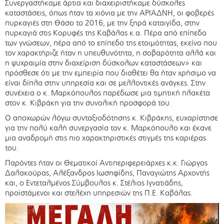
Συνεργαστήκαμε άρτια και διαχειριστήκαμε δύσκολες
καταστάσεις, όπως ήταν τα χιόνια με την ΑΡΙΑΔΝΗ, οι φοβερές
πυρκαγιές στη Θάσο το 2016, με την ξηρά καταιγίδα, στην
πυρκαγιά στις Κορυφές της Καβάλας κ.α. Πέρα από επίπεδο
των γνώσεων, πέρα από το επίπεδο της ετοιμότητας, εκείνο που
τον χαρακτήριζε ήταν η υπευθυνότητα, η σοβαρότητα αλλά και
η ψυχραιμία στην διαχείριση δύσκολων καταστάσεων» και
πρόσθεσε ότι με την εμπειρία που διαθέτει θα ήταν χρήσιμο να
είναι δίπλα στην υπηρεσία και σε μελλοντικές ανάγκες. Στην
συνέχεια ο κ. Μαρκόπουλος παρέδωσε μια τιμητική πλακέτα
στον κ. Κιβράκη για την συνολική προσφορά του.
Ο αποχωρών λόγω συνταξιοδότησης κ. Κιβράκης, ευχαρίστησε
για την πολύ καλή συνεργασία τον κ. Μαρκόπουλο και έκανε
μια αναδρομή στις πιο χαρακτηριστικές στιγμές της καριέρας
του.
Παρόντες ήταν οι Θεματικοί Αντιπεριφερειάρχες κ.κ. Γιώργος
Δαλακούρας, Αλέξανδρος Ιωσηφίδης, Παναγιώτης Αρχοντής
και, ο Εντεταλμένος Σύμβουλος κ. Στέλιος Ιγνατιάδης,
προϊστάμενοι και στελέχη υπηρεσιών της Π.Ε. Καβάλας.