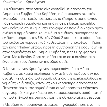
Κωνσταντίνου Χρυσόγονου.
Ο Καθηγητής, στον οποίο είχε ανατεθεί με απόφαση του
Δημοτικού Συμβουλίου Καβάλας, η διατύπωσης σχετικής
γνωμοδότησης, ερεύνησε εκτενώς το ζήτημα, αξιοποιώντας
κάθε σχετική νομολογία και απάντησε με δεκαεπτασέλιδο
γνωμοδοτικό σημείωμα, στο ερώτημα σε ποια διοικητική αρχή
ανήκει η αρμοδιότητα και συνάμα η ευθύνη, συντήρησης του
εν λόγω τμήματος της Εθνικής Οδού 2 και το κατά πόσο, βάσει
του ισχύοντος νομοθετικού καθεστώτος, η υποχρέωση λήψης
των κατάλληλων μέτρων προς τη συντήρηση της οδού, ανήκει
στην αρμοδιότητα του Δήμου Καβάλας, ή της Περιφέρειας
Ανατ. Μακεδονίας-Θράκης, αλλά και το σε τι συνίσταται η
έννοια της «συντήρησης» της οδού αυτής.
Ο Κωνσταντίνος Χρυσόγονος, συμπεραίνει ότι ο Δήμος
Καβάλας, σε καμιά περίπτωση δεν ανέλαβε, εφόσον δεν του
ανατέθηκε ούτε δια του νόμου, ούτε δια της εξειδικεύουσας τη
νομοθετική διάταξη, κανονιστικού χαρακτήρα απόφασης του
Περιφερειάρχη, την αρμοδιότητα συντήρησης του φέροντος
οργανισμού, και γενικότερα της κατασκευαστικής αρτιότητας, ή
και του ελέγχου της στατικότητας, της συγκεκριμένης γέφυρας.
«Με βάση τα παραπάνω, αναφέρει η γνωμοδότηση, είναι της