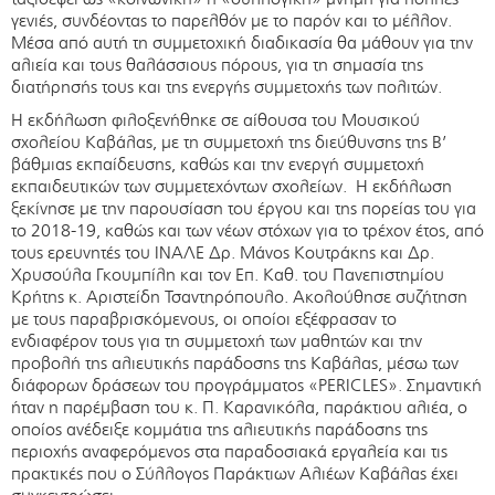
γενιές, συνδέοντας το παρελθόν με το παρόν και το μέλλον.
Μέσα από αυτή τη συμμετοχική διαδικασία θα μάθουν για την
αλιεία και τους θαλάσσιους πόρους, για τη σημασία της
διατήρησής τους και της ενεργής συμμετοχής των πολιτών.
Η εκδήλωση φιλοξενήθηκε σε αίθουσα του Μουσικού
σχολείου Καβάλας, με τη συμμετοχή της διεύθυνσης της Β’
βάθμιας εκπαίδευσης, καθώς και την ενεργή συμμετοχή
εκπαιδευτικών των συμμετεχόντων σχολείων. Η εκδήλωση
ξεκίνησε με την παρουσίαση του έργου και της πορείας του για
το 2018-19, καθώς και των νέων στόχων για το τρέχον έτος, από
τους ερευνητές του ΙΝΑΛΕ Δρ. Μάνος Κουτράκης και Δρ.
Χρυσούλα Γκουμπίλη και τον Επ. Καθ. του Πανεπιστημίου
Κρήτης κ. Αριστείδη Τσαντηρόπουλο. Ακολούθησε συζήτηση
με τους παραβρισκόμενους, οι οποίοι εξέφρασαν το
ενδιαφέρον τους για τη συμμετοχή των μαθητών και την
προβολή της αλιευτικής παράδοσης της Καβάλας, μέσω των
διάφορων δράσεων του προγράμματος «PERICLES». Σημαντική
ήταν η παρέμβαση του κ. Π. Καρανικόλα, παράκτιου αλιέα, ο
οποίος ανέδειξε κομμάτια της αλιευτικής παράδοσης της
περιοχής αναφερόμενος στα παραδοσιακά εργαλεία και τις
πρακτικές που ο Σύλλογος Παράκτιων Αλιέων Καβάλας έχει