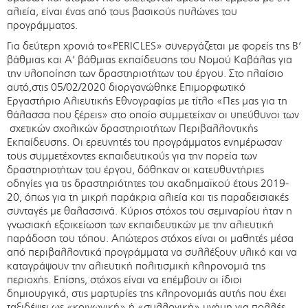
αλιεία, είναι ένας από τους βασικούς πυλώνες του
προγράμματος.
Για δεύτερη χρονιά το«PERICLES» συνεργάζεται με φορείς της Β’
βάθμιας και Α’ βάθμιας εκπαίδευσης του Νομού Καβάλας για
την υλοποίηση των δραστηριοτήτων του έργου. Στο πλαίσιο
αυτό,στις 05/02/2020 διοργανώθηκε Επιμορφωτικό
Εργαστήριο Αλιευτικής Εθνογραφίας με τίτλο «Πες μας για τη
θάλασσα που ξέρεις» στο οποίο συμμετείχαν οι υπεύθυνοι των
σχετικών σχολικών δραστηριοτήτων Περιβαλλοντικής
Εκπαίδευσης. Οι ερευνητές του προγράμματος ενημέρωσαν
τους συμμετέχοντες εκπαιδευτικούς για την πορεία των
δραστηριοτήτων του έργου, δόθηκαν οι κατευθυντήριες
οδηγίες για τις δραστηριότητες του ακαδημαϊκού έτους 2019-
20, όπως για τη μικρή παράκρια αλιεία και τις παραδεισιακές
συνταγές με θαλασσινά. Κύριος στόχος του σεμιναρίου ήταν η
γνωσιακή εξοικείωση των εκπαιδευτικών με την αλιευτική
παράδοση του τόπου. Απώτερος στόχος είναι οι μαθητές μέσα
από περιβαλλοντικά προγράμματα να συλλέξουν υλικό και να
καταγράψουν την αλιευτική πολιτισμική κληρονομιά της
περιοχής. Επίσης, στόχος είναι να επέμβουν οι ίδιοι
δημιουργικά, στις μαρτυρίες της κληρονομιάς αυτής που έχει
ταξιδέψει ως «κοινωνική» ή «συλλογική» μνήμη για πολλές