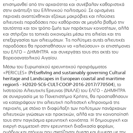
επισημανθεί από την αρχαιότητα και συνέβαλαν καθοριστικά
στην ανάπτυξη του Ελληνικού πολιτισμού. Σε ορισμένες
περιοχές αναπτύχθηκαν εξόχως μακρόβιες και πλούσιες
αλιευτικές παραδόσεις που καθόρισαν σε μεγάλο βαθμό την
ταυτότητα και τον τρόπο ζωής των παράκτιων κοινοτήτων, αλλά
και στήριξαν τις τοπικές οικονομίες μέσω της αλιείας και της
επεξεργασίας των αλιευμάτων. Τις πολύτιμες αυτές αλιευτικές
παραδόσεις θα προσπαθήσουν να «αλιεύσουν» οι επιστήμονες
του ΕΛΓΟ – ΔΗΜΗΤΡΑ και συνεργάτες τους στις ακτές του
Βορειοανατολικού Αιγαίου.
Μέσω του Ευρωπαϊκού ερευνητικού προγράμματος
«PERICLES» (
PrEseRvIng and sustainably governing Cultural
heritage and Landscapes in European coastal and maritime
regionS -
H2020-SC6-CULT-COOP-2016-2017
/
770504
), το
Ινστιτούτο Αλιευτικής Έρευνας (ΙΝΑΛΕ) του ΕΛΓΟ - ΔΗΜΗΤΡΑ
σε συνεργασία με το Πανεπιστήμιο Κρήτης, θα προσπαθήσουν
να καταγράψουν την αλιευτική πολιτιστική κληρονομιά της
περιοχής, με στόχο τη διαφύλαξη των πολύτιμων πανάρχαιων
αλιευτικών γνώσεων και πρακτικών, αλλά και την κοινοποίησή
τους στην παγκόσμια ερευνητική κοινότητα. Η δημιουργική και
ενεργή συμμετοχή στην ερευνητική διαδικασία φορέων,
ομάδων και ατόμων που σχετίζονται άμεσα και έμμεσα με την