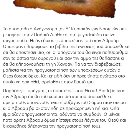
Το αποστολικό Ανάγνωσμα της Δ' Κυριακής των Νηστειών μας
μεταφέρει στην Παλαιά Διαθήκη, στη μεγαλειώδη εκείνη
στιγμή που ο Θεός έδωσε τις υποσχέσεις του στον Αβραάμ.
Όπως μας πληροφορεί το βιβλίο της Γενέσεως, του υποσχέθηκε
ότι θα αποκτήσει υιό, ότι οι απόγονοί του θα είναι πολυάριθμοι
σαν τα άστρα του ουρανού και σαν την άμμο της θαλάσσης κι
ότι θα κληρονομήσει τη γη Χαναάν. Για να τον διαβεβαιώσει
μάλιστα για την πραγματοποίηση των υποσχέσεων αυτών ο
Θεός έδωσε όρκο. Και επειδή δεν υπήρχε τίποτε ανώτερο στο
οποίο να ορκισθεί, ορκίσθηκε στον Εαυτό του.
Παράδοξες, πράγματι, οι υποσχέσεις του Θεού! Διαβεβαίωσε
τον Αβραάμ ότι θα του χαρίσει υιό και του υποσχέθηκε
αμέτρητους απογόνους, ενώ η σύζυγός του Σάρρα ήταν στείρα
κι ο Αβραάμ βρισκόταν ήδη σε προχωρημένη ηλικία. Όλα
έμοιαζαν απραγματοποίητα, αδύνατα να συμβούν. Ο μέγας
πατριάρχης Άβρααμ όμως πίστεψε στους λόγους του Θεού και
δικαιώθηκε βλέποντας την πραγματοποίησή τους.