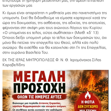
επιζητούμε τη γρήγορη μετακίνησή μας, την άμεση επιτέλεση
των εργασιών μας
Κι όμως είναι απαραίτητη η μαθητεία μας στο πανεπιστήμιο της
υπομονής. Εκεί θα διδαχθούμε να είμαστε καρτερικοί κατά την
ώρα της δοκιμασίας, της ασθένειας, της αδικίας, της αποτυχίας,
φέρνοντας στη σκέψη μας τους αιώνιους λόγους του Κυρίου:
«Ο υπομείνας εις τελος, ούτος σωθήσεται» (Ματθ. κδ΄ 13).
Όποιος δείξει υπομονή μέχρι το τέλος των δοκιμασιών του, όχι
μόνο θα πετύχει την επαγγελία του Θεού, αλλά κάτι πολύ
ανώτερο: θα εισέλθει και θα κατοικήσει στη Γη της Επαγγελίας,
στην ουράνια Βασιλεία Του.
ΕΚ ΤΗΣ ΙΕΡΑΣ ΜΗΤΡΟΠΟΛΕΩΣ Φ. Ν. Θ. Ιερομόναχος Σίλας
Καραβελίδης