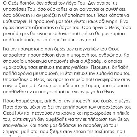
Ο Θεός λοιπόν, δεν αθετεί τον λόγο Του. Δεν αναιρεί τις
υποσχέσεις Του, όσο δύσκολες κι αν φαίνονται οι συνθήκες,
όσο αδύνατη κι αν μοιάζει η υλοποίησή τους. Ίσως κάποτε να
καθυστερεί. Η προσμονή μας τότε γίνεται ίσως οδυνηρή. Είναι
όμως πάντοτε αξιόπιστος ο λόγος του. Όσο αργεί ο Θεός, τόσο
μεγαλύτερες θα είναι οι ευλογίες που τελικά θα μας χαρίσει
πολύ πλουσιότερες απ' ο,τι έχουμε φανταστεί.
Για την πραγματοποίηση όμως των επαγγελιών του Θεού
απαραίτητη προϋπόθεση είναι η υπομονή του ανθρώπου. Και
σπουδαίο υπόδειγμα υπομονής είναι ο Αβραάμ, ο οποίος
«μακροθυμήσας επέτυχε της επαγγελίας». Περίμενε, δηλαδή,
πολλά χρόνια με υπομονή, κι έτσι πέτυχε την ευλογία που του
υποσχέθηκε ο Θεός, ως προς το σημείο που αναφερόταν στην
επίγεια ζωή του: Απέκτησε παιδί από τη Σάρρα, από το οποίο
πληθύνθηκαν οι απόγονοί του κι έγιναν μεγάλο έθνος.
Πόσο θαυμάζουμε, αλήθεια, την υπομονή που έδειξε ο μέγας
Πατριάρχης, μέχρι να δει την εκπλήρωση των υποσχέσεων του
Θεού! Αν και περνούσαν τα χρόνια και προχωρούσε η ηλικία
του, ούτε στιγμή δεν αμφέβαλε για την εκπλήρωση των θείων
επαγγελιών. Και πόσο μας διδάσκει το παράδειγμά του!
Σήμερα, μάλιστα, που ζούμε στην εποχή της ταχύτητας· που