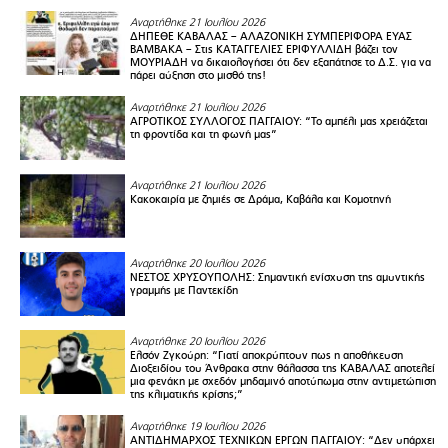
Αναρτήθηκε 21 Ιουλίου 2026
ΔΗΠΕΘΕ ΚΑΒΑΛΑΣ – ΑΛΑΖΟΝΙΚΗ ΣΥΜΠΕΡΙΦΟΡΑ ΕΥΑΣ
ΒΑΜΒΑΚΑ – Στις ΚΑΤΑΓΓΕΛΙΕΣ ΕΡΙΦΥΛΛΙΔΗ βάζει τον
ΜΟΥΡΙΑΔΗ να δικαιολογήσει ότι δεν εξαπάτησε το Δ.Σ. για να
πάρει αύξηση στο μισθό της!
Αναρτήθηκε 21 Ιουλίου 2026
ΑΓΡΟΤΙΚΟΣ ΣΥΛΛΟΓΟΣ ΠΑΓΓΑΙΟY: “Το αμπέλι μας χρειάζεται
τη φροντίδα και τη φωνή μας”
Αναρτήθηκε 21 Ιουλίου 2026
Κακοκαιρία με ζημιές σε Δράμα, Καβάλα και Κομοτηνή
Αναρτήθηκε 20 Ιουλίου 2026
ΝΕΣΤΟΣ ΧΡΥΣΟΥΠΟΛΗΣ: Σημαντική ενίσχυση της αμυντικής
γραμμής με Παντεκίδη
Αναρτήθηκε 20 Ιουλίου 2026
Ελσόν Ζγκούρη: “Γιατί αποκρύπτουν πως η αποθήκευση
Διοξειδίου του Άνθρακα στην θάλασσα της ΚΑΒΑΛΑΣ αποτελεί
μια φενάκη με σχεδόν μηδαμινό αποτύπωμα στην αντιμετώπιση
της κλιματικής κρίσης;”
Αναρτήθηκε 19 Ιουλίου 2026
ΑΝΤΙΔΗΜΑΡΧΟΣ ΤΕΧΝΙΚΩΝ ΕΡΓΩΝ ΠΑΓΓΑΙΟΥ: “Δεν υπάρχει