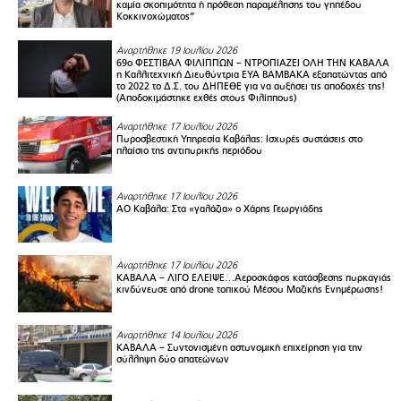
καμία σκοπιμότητα ή πρόθεση παραμέλησης του γηπέδου
Κοκκινοχώματος”
Αναρτήθηκε 19 Ιουλίου 2026
69ο ΦΕΣΤΙΒΑΛ ΦΙΛΙΠΠΩΝ – ΝΤΡΟΠΙΑΖΕΙ ΟΛΗ ΤΗΝ ΚΑΒΑΛΑ
η Καλλιτεχνική Διευθύντρια ΕΥΑ ΒΑΜΒΑΚΑ εξαπατώντας από
το 2022 το Δ.Σ. του ΔΗΠΕΘΕ για να αυξήσει τις αποδοχές της!
(Αποδοκιμάστηκε εχθές στους Φιλίππους)
Αναρτήθηκε 17 Ιουλίου 2026
Πυροσβεστική Υπηρεσία Καβάλας: Ισχυρές συστάσεις στο
πλαίσιο της αντιπυρικής περιόδου
Αναρτήθηκε 17 Ιουλίου 2026
ΑΟ Καβάλα: Στα «γαλάζια» ο Χάρης Γεωργιάδης
Αναρτήθηκε 17 Ιουλίου 2026
ΚΑΒΑΛΑ – ΛΙΓΟ ΕΛΕΙΨΕ…Αεροσκάφος κατάσβεσης πυρκαγιάς
κινδύνευσε από drone τοπικού Μέσου Μαζικής Ενημέρωσης!
Αναρτήθηκε 14 Ιουλίου 2026
ΚΑΒΑΛΑ – Συντονισμένη αστυνομική επιχείρηση για την
σύλληψη δύο απατεώνων