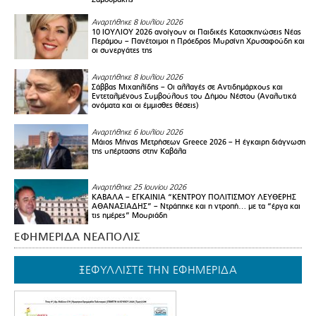
Αναρτήθηκε 8 Ιουλίου 2026
10 ΙΟΥΛΙΟΥ 2026 ανοίγουν οι Παιδικές Κατασκηνώσεις Νέας
Περάμου – Πανέτοιμοι η Πρόεδρος Μυρσίνη Χρυσαφούδη και
οι συνεργάτες της
Αναρτήθηκε 8 Ιουλίου 2026
Σάββας Μιχαηλίδης – Οι αλλαγές σε Αντιδημάρχους και
Εντεταλμένους Συμβούλους του Δήμου Νέστου (Αναλυτικά
ονόματα και οι έμμισθες θέσεις)
Αναρτήθηκε 6 Ιουλίου 2026
Μάιος Μήνας Μετρήσεων Greece 2026 – H έγκαιρη διάγνωση
της υπέρτασης στην Καβάλα
Αναρτήθηκε 25 Ιουνίου 2026
ΚΑΒΑΛΑ – ΕΓΚΑΙΝΙΑ “ΚΕΝΤΡΟΥ ΠΟΛΙΤΙΣΜΟΥ ΛΕΥΘΕΡΗΣ
ΑΘΑΝΑΣΙΑΔΗΣ” – Ντράπηκε και η ντροπή… με τα “έργα και
τις ημέρες” Μουριάδη
ΕΦΗΜΕΡΙΔΑ ΝΕΑΠΟΛΙΣ
ΞΕΦΥΛΛΙΣΤΕ ΤΗΝ ΕΦΗΜΕΡΙΔΑ