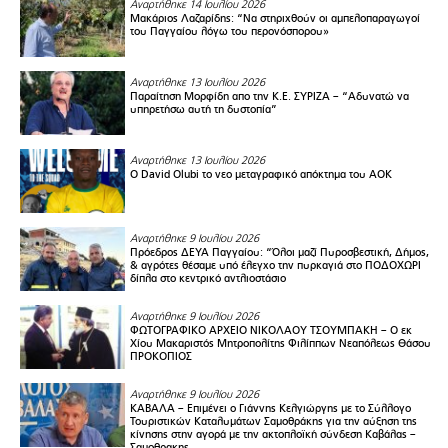
Αναρτήθηκε 14 Ιουλίου 2026
Μακάριος Λαζαρίδης: “Να στηριχθούν οι αμπελοπαραγωγοί
του Παγγαίου λόγω του περονόσπορου»
Αναρτήθηκε 13 Ιουλίου 2026
Παραίτηση Μορφίδη απο την Κ.Ε. ΣΥΡΙΖΑ – “Αδυνατώ να
υπηρετήσω αυτή τη δυστοπία”
Αναρτήθηκε 13 Ιουλίου 2026
Ο David Olubi το νεο μεταγραφικό απόκτημα του ΑΟΚ
Αναρτήθηκε 9 Ιουλίου 2026
Πρόεδρος ΔΕΥΑ Παγγαίου: “Όλοι μαζί Πυροσβεστική, Δήμος,
& αγρότες θέσαμε υπό έλεγχο την πυρκαγιά στο ΠΟΔΟΧΩΡΙ
δίπλα στο κεντρικό αντλιοστάσιο
Αναρτήθηκε 9 Ιουλίου 2026
ΦΩΤΟΓΡΑΦΙΚΟ ΑΡΧΕΙΟ ΝΙΚΟΛΑΟΥ ΤΣΟΥΜΠΑΚΗ – Ο εκ
Χίου Μακαριστός Μητροπολίτης Φιλίππων Νεαπόλεως Θάσου
ΠΡΟΚΟΠΙΟΣ
Αναρτήθηκε 9 Ιουλίου 2026
ΚΑΒΑΛΑ – Επιμένει ο Γιάννης Κελγιώργης με το Σύλλογο
Τουριστικών Καταλυμάτων Σαμοθράκης για την αύξηση της
κίνησης στην αγορά με την ακτοπλοϊκή σύνδεση Καβάλας –
Σαμοθρακης