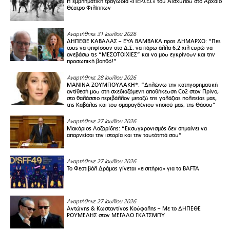
Η εμβληματική τραγωδία «ΠΕΡΣΕΣ» του Αισχύλου στο Αρχαίο
Θέατρο Φιλίππων
Αναρτήθηκε 31 Ιουλίου 2026
ΔΗΠΕΘΕ ΚΑΒΑΛΑΣ – ΕΥΑ ΒΑΜΒΑΚΑ προς ΔΗΜΑΡΧΟ: “Πες
τους να ψηφίσουν στο Δ.Σ. να πάρω άλλα 6,2 χιλ ευρώ να
ανεβάσω τις “ΜΕΣΟΤΟΙΧΙΕΣ” και να μου εγκρίνουν και την
προσωπική βοηθό!”
Αναρτήθηκε 28 Ιουλίου 2026
ΜΑΝΙΝΑ ΖΟΥΜΠΟΥΛΑΚΗ*: “Δηλώνω την κατηγορηματική
αντίθεσή μου στη σχεδιαζόμενη αποθήκευση Co2 στον Πρίνο,
στο θαλάσσιο περιβάλλον μεταξύ της γαλάζιας πολιτείας μας,
της Καβάλας και του σμαραγδένιου νησιού μας, της Θάσου”
Αναρτήθηκε 27 Ιουλίου 2026
Μακάριος Λαζαρίδης: “Εκσυγχρονισμός δεν σημαίνει να
απαρνείσαι την ιστορία και την ταυτότητά σου”
Αναρτήθηκε 27 Ιουλίου 2026
Το Φεστιβάλ Δράμας γίνεται «εισιτήριο» για τα BAFTA
Αναρτήθηκε 27 Ιουλίου 2026
Αντώνης & Κωσταντίνος Κούφαλης – Με το ΔΗΠΕΘΕ
ΡΟΥΜΕΛΗΣ στον ΜΕΓΑΛΟ ΓΚΑΤΣΜΠΥ