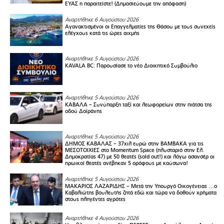
ΕΥΑΣ η παραιτείστε! (Δημοσιεύουμε την απόφαση)
Αναρτήθηκε 6 Αυγούστου 2026
Αγανακτισμένοι οι Επαγγελματίες της Θάσου με τους συνεχείς
ελέγχους κατά τις ώρες αιχμής
Αναρτήθηκε 5 Αυγούστου 2026
KAVALA BC: Παρουσίασε το νέο Διοικητικό Συμβούλιο
Αναρτήθηκε 5 Αυγούστου 2026
ΚΑΒΑΛΑ – Συνύπαρξη ταξί και λεωφορείων στην πιάτσα της
οδού Δοϊράνης
Αναρτήθηκε 5 Αυγούστου 2026
ΔΗΜΟΣ ΚΑΒΑΛΑΣ – 37χιλ ευρώ στην ΒΑΜΒΑΚΑ για τις
ΜΕΣΟΤΟΙΧΙΕΣ στο Momentum Space (πλυσταριό στην Ελ.
Δημοκρατίας 47) με 50 θεατές (sold out!) και λόγω ασανσέρ οι
ηρωικοί θεατές ανέβηκαν 5 ορόφους με καύσωνα!
Αναρτήθηκε 5 Αυγούστου 2026
ΜΑΚΑΡΙΟΣ ΛΑΖΑΡΙΔΗΣ – Μετά την Υπουργό Οικογένειας …ο
Καβαλιώτης βουλευτής ζητά εδώ και τώρα να δοθούν χρήματα
στους πληγέντες αγρότες
Αναρτήθηκε 4 Αυγούστου 2026