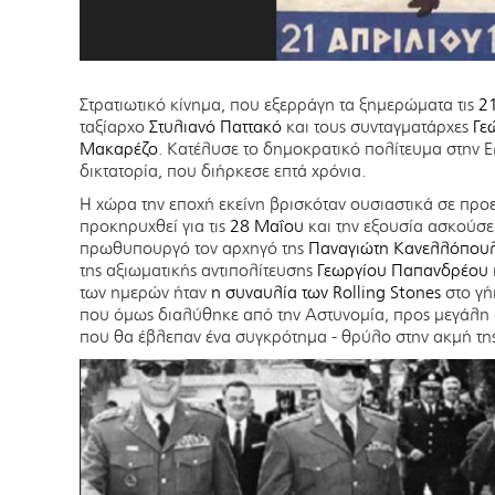
Στρατιωτικό κίνημα, που εξερράγη τα ξημερώματα τις
2
ταξίαρχο
Στυλιανό Παττακό
και τους συνταγματάρχες
Γε
Μακαρέζο
. Κατέλυσε το δημοκρατικό πολίτευμα στην 
δικτατορία, που διήρκεσε επτά χρόνια.
Η χώρα την εποχή εκείνη βρισκόταν ουσιαστικά σε προ
προκηρυχθεί για τις
28 Μαΐου
και την εξουσία ασκούσε
πρωθυπουργό τον αρχηγό της
Παναγιώτη Κανελλόπου
της αξιωματικής αντιπολίτευσης
Γεωργίου Παπανδρέου
των ημερών ήταν
η συναυλία των Rolling Stones
στο γή
που όμως διαλύθηκε από την Αστυνομία, προς μεγάλη
που θα έβλεπαν ένα συγκρότημα - θρύλο στην ακμή της