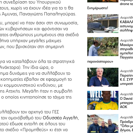
ί η συνεδρίαση του Υπουργικού
drone τ
υς, χωρίς να έχουν ιδέα για το τι θα
Ενημέρωσης!
ς Άμυνας, Παναγιώτης Παπαληγούρας.
Αναρτήθη
ΚΑΒΑΛΑ 
, μπορεί να ήταν άσοι στη συνωμοσία,
αστυνομι
ών κυβερνήσεων και φρόντισαν να
σύλληψ
ύματος ανθρώπους μυημένους στα σχέδιά
 Αθήνα υπήρχαν μεγάλες μάχιμες
Αναρτήθη
Μακάριο
ν, που βρισκόταν στη σημερινή
στηριχθ
αμπελοπ
Παγγαίο
 για να καταλάβουν όλα τα στρατηγικά
περονόσπορου»
Ανάκτορα). Την ίδια ώρα, ο
Αναρτήθη
νημα δυνάμεις για να συλλάβουν το
Παραίτη
αξικοπηματίες έβαλαν σε εφαρμογή το
Κ.Ε. ΣΥ
υπηρετή
υ κομμουνιστικού κινδύνου, με
της Αττικής. Μεγάλη ήταν η συμβολή
Αναρτήθη
, ο οποίος κινητοποίησε το τάγμα της
Ο David 
μεταγρα
ΑΟΚ
συλλάβουν τον αρχηγό του ΓΕΣ
ε τον ομοιόβαθμό του
Οδυσσέα Αγγελή
,
Αναρτήθη
Πρόεδρο
ρατού έδωσε εντολή σε όλους του
“Όλοι μ
ο σχέδιο «Προμηθεύς» κι έτσι να
Δήμος, 