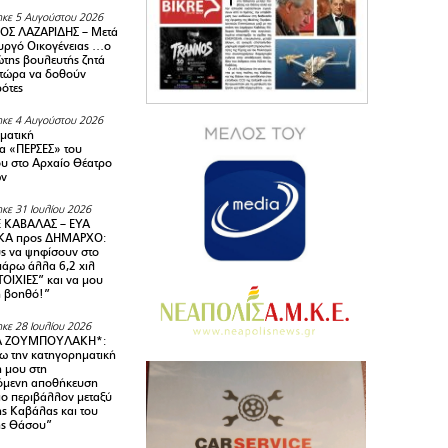
κε 5 Αυγούστου 2026
ΟΣ ΛΑΖΑΡΙΔΗΣ – Μετά
υργό Οικογένειας …ο
της βουλευτής ζητά
 τώρα να δοθούν
ρότες
κε 4 Αυγούστου 2026
ματική
α «ΠΕΡΣΕΣ» του
υ στο Αρχαίο Θέατρο
ων
κε 31 Ιουλίου 2026
 ΚΑΒΑΛΑΣ – ΕΥΑ
Α προς ΔΗΜΑΡΧΟ:
υς να ψηφίσουν στο
 πάρω άλλα 6,2 χιλ
ΟΙΧΙΕΣ” και να μου
ή βοηθό!”
κε 28 Ιουλίου 2026
Α ΖΟΥΜΠΟΥΛΑΚΗ*:
 την κατηγορηματική
ή μου στη
όμενη αποθήκευση
ιο περιβάλλον μεταξύ
της Καβάλας και του
ης Θάσου”