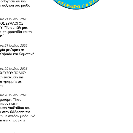
ολογήσει ότι δεν
ει αύξηση στο μισθό
κε 21 Ιουλίου 2026
ΚΟΣ ΣΥΛΛΟΓΟΣ
Y: “Το αμπέλι μας
αι τη φροντίδα και τη
ας”
κε 21 Ιουλίου 2026
ία με ζημιές σε
Καβάλα και Κομοτηνή
κε 20 Ιουλίου 2026
 ΧΡΥΣΟΥΠΟΛΗΣ:
κή ενίσχυση της
ής γραμμής με
δη
κε 20 Ιουλίου 2026
κούρη: “Γιατί
τουν πως η
υση Διοξειδίου του
 στην θάλασσα της
κη με σχεδόν μηδαμινό
 της κλιματικής