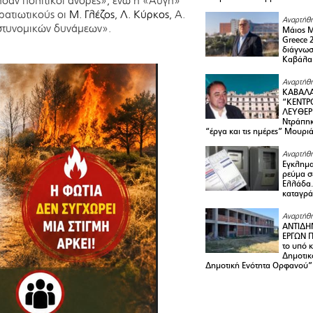
σαν πολιτικοί άνδρες», ενώ η «Αυγή»
ρατιωτικούς οι
Μ. Γλέζος
,
Λ. Κύρκος
, Α.
Αναρτήθη
αστυνομικών δυνάμεων».
Μάιος 
Greece 
διάγνωσ
Καβάλα
Αναρτήθη
ΚΑΒΑΛΑ
“ΚΕΝΤΡ
ΛΕΥΘΕΡ
Ντράπηκ
“έργα και τις ημέρες” Μουρι
Αναρτήθη
Εγκλημα
ρεύμα σ
Ελλάδα.
καταγρά
Αναρτήθη
ΑΝΤΙΔΗ
ΕΡΓΩΝ Π
το υπό 
Δημοτικ
Δημοτική Ενότητα Ορφανού”