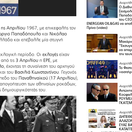
Αναρτήθη
Ο Διεθν
Σεισμολ
Παπαδόπ
του CEO
ENERGEAN OIL&GAS να αποθ
1ης Απριλίου
1967, με επικεφαλής τον
Πρίνο (video)
ώργιο Παπαδόπουλο
και
Νικόλαο
Αναρτήθη
Ελλάδα και επέβαλλε μία στυγνή
Μακάριο
“Εκσυγχ
να απαρν
εκλογική περίοδο. Οι
εκλογές
είχαν
την ταυ
 από τις
3 Απριλίου
η
ΕΡΕ
, με
Αναρτήθη
λο
, έχοντας τη συναίνεση του αρχηγού
Το Φεστ
και του
Βασιλιά Κωνσταντίνου
. Γεγονός
«εισιτήρ
πεδο του
Παναθηναϊκού
(
17 Απριλίου
),
 απογοήτευση των αθηναίων ροκάδων,
Αναρτήθη
 δημιουργικότητάς του.
Αντώνης
Κούφαλ
ΡΟΥΜΕΛ
ΓΚΑΤΣ
Αναρτήθη
ΔΗΠΕΘΕ
ΑΛΑΖΟΝ
ΕΥΑΣ ΒΑ
ΚΑΤΑΓΓΕ