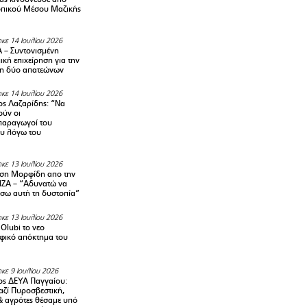
οπικού Μέσου Μαζικής
κε 14 Ιουλίου 2026
– Συντονισμένη
κή επιχείρηση για την
η δύο απατεώνων
κε 14 Ιουλίου 2026
ς Λαζαρίδης: “Να
ούν οι
αραγωγοί του
υ λόγω του
κε 13 Ιουλίου 2026
ση Μορφίδη απο την
ΡΙΖΑ – “Αδυνατώ να
σω αυτή τη δυστοπία”
κε 13 Ιουλίου 2026
Olubi το νεο
φικό απόκτημα του
κε 9 Ιουλίου 2026
ς ΔΕΥΑ Παγγαίου:
αζί Πυροσβεστική,
& αγρότες θέσαμε υπό