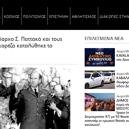
Α
ΚΟΣΜΟΣ
ΠΟΛΙΤΙΣΜΟΣ
ΕΠΙΣΤΗΜΗ
ΑΘΛΗΤΙΣΜΟΣ
ΔΙΑΚΟΠΕΣ ΣΤΗ
ίαρχο Σ. Παττακό και τους
ΕΠΙΛΕΓΜΕΝΑ ΝΕΑ
καρέζο καταλύθηκε το
Αναρτήθη
KAVALA 
νέο Διο
Αναρτήθη
ΚΑΒΑΛΑ 
λεωφορε
οδού Δο
Αναρτήθη
ΔΗΜΟΣ 
ευρώ στ
ΜΕΣΟΤΟ
Space (
Δημοκρατίας 47) με 50 θεατές
ασανσέρ οι ηρωικοί θεατές 
καύσωνα!