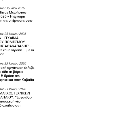
κε 6 Ιουλίου 2026
Μήνας Μετρήσεων
2026 – H έγκαιρη
η της υπέρτασης στην
κε 25 Ιουνίου 2026
 – ΕΓΚΑΙΝΙΑ
ΟΥ ΠΟΛΙΤΙΣΜΟΥ
ΗΣ ΑΘΑΝΑΣΙΑΔΗΣ” –
ε και η ντροπή… με τα
άδη
κε 25 Ιουνίου 2026
τική οργάνωση έκλεβε
ε όλη τη βόρεια
 Η δράση της
φηκε και στην Καβάλα
κε 23 Ιουνίου 2026
ΜΑΡΧΟΣ ΤΕΧΝΙΚΩΝ
ΑΓΓΑΙΟΥ: “Εργοτάξιο
κατασκευή νέο
ό σχολείο στη