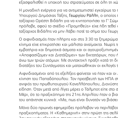
εξασφαλισθεί η υπακοή του στρατεύματος σε όλη τη χ
Η μοναδική ενέργεια για να αντιμετωπιστεί εγκαίρως το
Υπουργού Δημόσιας Τάξης,
Γεωργίου Ράλλη
, ο οποίος
ταξίαρχο Ορέστη Βιδάλη για να κινητοποιήσει το Γ' Σώ
πρόλαβε, αφού το σχέδιο «Προμηθεύς» είχε ήδη τεθεί
ταξίαρχος Βιδάλης να μην λάβει ποτέ το σήμα του Γεωρ
Ο αιφνιδιασμός ήταν πλήρης και στις 3:30 τα ξημερώμα
κίνημα είχε επικρατήσει και μάλιστα αναίμακτα. Νωρίς 
εμβατήρια και δημοτικά άσματα και οι αγουροξυπνημέ
«Αποφασίζομεν και Διατάζομεν» των δικτατόρων, που
άνω των τριών ατόμων. Με συντακτική πράξη κατά τη δ
διατάξεις του Συντάγματος και ματαιώθηκαν οι εκλογές
Αιφνιδιασμένοι από τις εξελίξεις φαίνεται να ήταν και ο
κίνηση του Παπαδόπουλου. Τον πρεσβευτή των ΗΠΑ στ
ανιψιός του πρωθυπουργού Κανελλόπουλου, Διονύσης 
είδηση. Όταν μετά από λίγες μέρες ο Τάλμποτ είπε στο
Μέρι, ότι το πραξικόπημα της 21ης Απριλίου ήταν ο βι
του απάντησε κυνικά: «Μα, πως είναι δυνατόν να βιάσει
Μόνο δύο πρωινές εφημερίδες πρόλαβαν να περιλάβου
πραξικοπήματος. Η «Καθημερινή» στην πρώτη της σελίδ