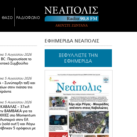
Ν ΘΑΣΟ
ΡΑΔΙΟΦΩΝΟ
ΑΚΟΥΣΤΕ ΖΩΝΤΑΝΑ
ΕΦΗΜΕΡΙΔΑ ΝΕΑΠΟΛΙΣ
ΞΕΦΥΛΛΙΣΤΕ ΤΗΝ
κε 5 Αυγούστου 2026
BC: Παρουσίασε το
ΕΦΗΜΕΡΙΔΑ
ικητικό Συμβούλιο
κε 5 Αυγούστου 2026
– Συνύπαρξη ταξί και
ίων στην πιάτσα της
ϊράνης
κε 5 Αυγούστου 2026
ΚΑΒΑΛΑΣ – 37χιλ
ην ΒΑΜΒΑΚΑ για τις
ΙΧΙΕΣ στο Momentum
πλυσταριό στην Ελ.
 (sold out!) και λόγω
ανέβηκαν 5 ορόφους με