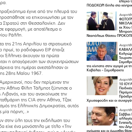
έλεγχο 
ώρα.
ΠΟΔΟΧΩΡΙ δίπλα στο κεντρικ
 πραξικόπημα έγινε από την πλευρά του
Αναρτήθη
 προσπάθησε να επικοινωνήσει με τον
ΦΩΤΟΓΡ
μα Στρατού στη Θεσσαλονίκη. Δεν
ΝΙΚΟΛΑ
εκ Χίου
 σε εφαρμογή, με αποτέλεσμα ο
Μητροπο
γίου Ράλλη.
Νεαπόλεως Θάσου ΠΡΟΚΟΠ
τα της 21ης Απριλίου το στρατιωτικό
Αναρτήθη
το πρωί, το ραδιόφωνο ΕΙΡ έπαιζε
ΚΑΒΑΛΑ 
Κελγιώρ
νοι Έλληνες άκουγαν τα πρώτα
Τουριστ
 ήταν η απαγόρευση των συγκεντρώσεων
Σαμοθρά
της κίνησης στην αγορά με τ
ιάρκεια της ημέρας ανεστάλησαν οι
Καβάλας – Σαμοθρακης
 της 28ης Μαΐου 1967.
Αναρτήθη
ι Αμερικανοί, που δεν περίμεναν την
10 ΙΟΥΛ
ην Αθήνα Φίλιπ Τάλμποτ ξύπνησε ο
Παιδικέ
Περάμου
Λιβανός, και του ανακοίνωσε την
Πρόεδρ
 σταθμάρχη της CIA στην Αθήνα, Τζακ
Χρυσαφούδη και οι συνεργάτ
ασμός της Ελληνικής Δημοκρατίας, αυτός
Αναρτήθη
ς μία πόρνη;..»
Σάββας 
αλλαγές
ν στην ύλη τους την εκδήλωση του
Εντεταλ
α είχε ένα μονόστηλο με τίτλο «Την
του Δήμ
ονόματα και οι έμμισθες θέσε