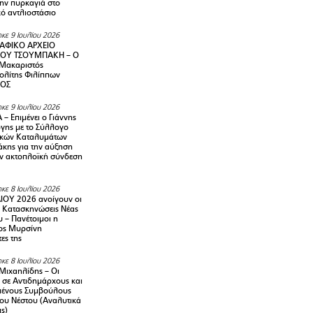
την πυρκαγιά στο
ό αντλιοστάσιο
κε 9 Ιουλίου 2026
ΑΦΙΚΟ ΑΡΧΕΙΟ
ΟΥ ΤΣΟΥΜΠΑΚΗ – Ο
 Μακαριστός
λίτης Φιλίππων
ΙΟΣ
κε 9 Ιουλίου 2026
– Επιμένει ο Γιάννης
γης με το Σύλλογο
ικών Καταλυμάτων
κης για την αύξηση
ην ακτοπλοϊκή σύνδεση
κε 8 Ιουλίου 2026
ΙΟΥ 2026 ανοίγουν οι
ς Κατασκηνώσεις Νέας
 – Πανέτοιμοι η
ος Μυρσίνη
ες της
κε 8 Ιουλίου 2026
Μιχαηλίδης – Οι
 σε Αντιδημάρχους και
μένους Συμβούλους
ου Νέστου (Αναλυτικά
ις)