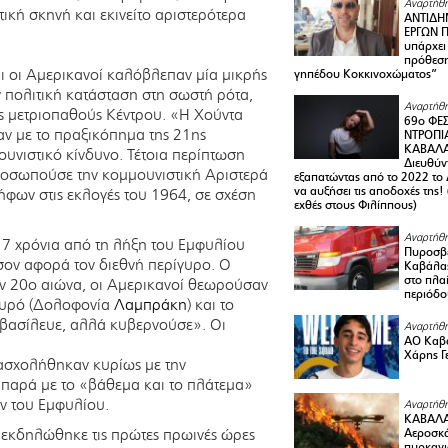
Αναρτήθη
ική σκηνή και εκινείτο αριστερότερα
ΑΝΤΙΔΗ
ΕΡΓΩΝ Π
υπάρχει
πρόθεση
και οι Αμερικανοί καλόβλεπαν μία μικρής
γηπέδου Κοκκινοχώματος”
 πολιτική κατάσταση στη σωστή ρότα,
Αναρτήθη
ός μετριοπαθούς Κέντρου. «Η Χούντα
69ο ΦΕΣ
αν με το πραξικόπημα της 21ης
ΝΤΡΟΠΙ
ΚΑΒΑΛΑ 
ουνιστικό κίνδυνο. Τέτοια περίπτωση
Διευθύ
προσωπούσε την κομμουνιστική Αριστερά
εξαπατώντας από το 2022 το 
να αυξήσει τις αποδοχές της
ψήφων στις εκλογές του 1964, σε σχέση
εχθές στους Φιλίππους)
Αναρτήθη
17 χρόνια από τη λήξη του Εμφυλίου
Πυροσβε
ον αφορά τον διεθνή περίγυρο. Ο
Καβάλας
στο πλαί
ν 20ο αιώνα, οι Αμερικανοί θεωρούσαν
περιόδο
σχυρό (Δολοφονία
Λαμπράκη
) και το
 βασίλευε, αλλά κυβερνούσε». Οι
Αναρτήθη
ΑΟ Καβά
Χάρης Γ
 ασχολήθηκαν κυρίως με την
 παρά με το «βάθεμα και το πλάτεμα»
ν του Εμφυλίου.
Αναρτήθη
ΚΑΒΑΛΑ
 εκδηλώθηκε τις πρώτες πρωινές ώρες
Αεροσκά
πυρκαγι