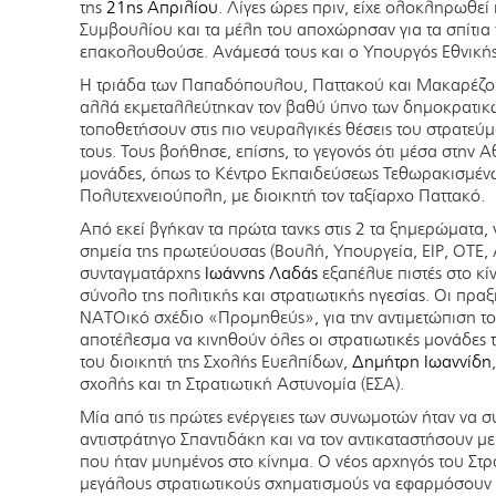
της
21ης Απριλίου
. Λίγες ώρες πριν, είχε ολοκληρωθε
Συμβουλίου και τα μέλη του αποχώρησαν για τα σπίτια το
επακολουθούσε. Ανάμεσά τους και ο Υπουργός Εθνική
Η τριάδα των Παπαδόπουλου, Παττακού και Μακαρέζου
αλλά εκμεταλλεύτηκαν τον βαθύ ύπνο των δημοκρατικ
τοποθετήσουν στις πιο νευραλγικές θέσεις του στρατε
τους. Τους βοήθησε, επίσης, το γεγονός ότι μέσα στην
μονάδες, όπως το Κέντρο Εκπαιδεύσεως Τεθωρακισμένω
Πολυτεχνειούπολη, με διοικητή τον ταξίαρχο Παττακό.
Από εκεί βγήκαν τα πρώτα τανκς στις 2 τα ξημερώματα,
σημεία της πρωτεύουσας (Βουλή, Υπουργεία, ΕΙΡ, ΟΤΕ, 
συνταγματάρχης
Ιωάννης Λαδάς
εξαπέλυε πιστές στο κί
σύνολο της πολιτικής και στρατιωτικής ηγεσίας. Οι πρ
ΝΑΤΟικό σχέδιο «Προμηθεύς», για την αντιμετώπιση το
αποτέλεσμα να κινηθούν όλες οι στρατιωτικές μονάδες 
του διοικητή της Σχολής Ευελπίδων,
Δημήτρη Ιωαννίδη
σχολής και τη Στρατιωτική Αστυνομία (ΕΣΑ).
Μία από τις πρώτες ενέργειες των συνωμοτών ήταν να 
αντιστράτηγο Σπαντιδάκη και να τον αντικαταστήσουν μ
που ήταν μυημένος στο κίνημα. Ο νέος αρχηγός του Στ
μεγάλους στρατιωτικούς σχηματισμούς να εφαρμόσουν τ