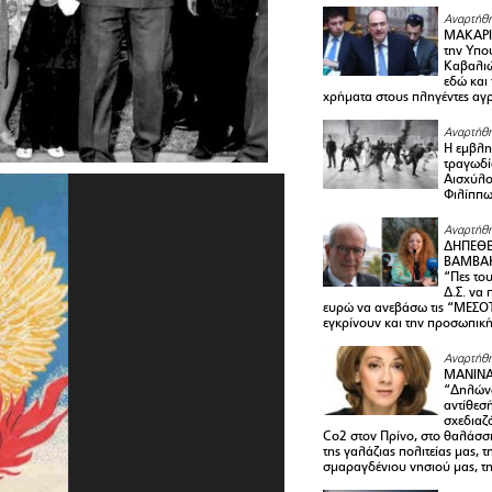
Αναρτήθη
ΜΑΚΑΡΙ
την Υπο
Καβαλιώ
εδώ και
χρήματα στους πληγέντες αγ
Αναρτήθη
Η εμβλη
τραγωδί
Αισχύλο
Φιλίππ
Αναρτήθη
ΔΗΠΕΘΕ
ΒΑΜΒΑΚ
“Πες το
Δ.Σ. να
ευρώ να ανεβάσω τις “ΜΕΣΟΤ
εγκρίνουν και την προσωπικ
Αναρτήθη
ΜΑΝΙΝ
“Δηλώνω
αντίθεσ
σχεδιαζ
Co2 στον Πρίνο, στο θαλάσσ
της γαλάζιας πολιτείας μας, 
σμαραγδένιου νησιού μας, τ