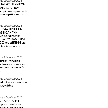
κε 19 Ιουλίου 2026
ΜΑΡΧΟΣ ΤΕΧΝΙΚΩΝ
ΑΓΓΑΙΟΥ: “Δεν
 καμία σκοπιμότητα ή
 παραμέλησης του
κε 19 Ιουλίου 2026
ΤΙΒΑΛ ΦΙΛΙΠΠΩΝ –
ΑΖΕΙ ΟΛΗ ΤΗΝ
η Καλλιτεχνική
ντρια ΕΥΑ ΒΑΜΒΑΚΑ
Δ.Σ. του ΔΗΠΕΘΕ για
! (Αποδοκιμάστηκε
κε 17 Ιουλίου 2026
στική Υπηρεσία
: Ισχυρές συστάσεις
σιο της αντιπυρικής
υ
κε 17 Ιουλίου 2026
λα: Στα «γαλάζια» ο
εωργιάδης
κε 17 Ιουλίου 2026
 – ΛΙΓΟ ΕΛΕΙΨΕ…
φος κατάσβεσης
άς κινδύνευσε από