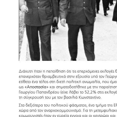
Διάχυτη ήταν η πεποίθηση ότι τις επερχόμενες εκλογές 
επανερχόταν θριαμβευτικά στην εξουσία υπό τον Γεώργ
ετίθετο ένα τέλος στη διετή πολιτική ανωμαλία, που έμε
ως
«Αποστασία»
και σηματοδοτήθηκε με την παραίτη
Γεωργίου Παπανδρέου (είχε λάβει το 52,2% στις εκλογέ
τη σύγκρουσή του με τον βασιλιά Κωνσταντίνο.
Στα δεξιότερα του πολιτικού φάσματος, ένα τμήμα της Ε
χώρα από τον αναρχοκομμουνισμό. Για τη μετεμφυλιακή
κομμουνιστές ήταν εν ευρεία εννοια και οι κεντρώοι 