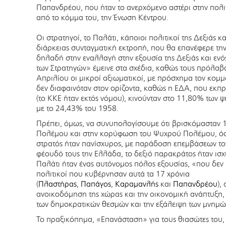
Παπανδρέου, που ήταν το ανερχόμενο αστέρι στην πολιτ
από το κόμμα του, την Ένωση Κέντρου.
Οι στρατηγοί, το Παλάτι, κάποιοι πολιτικοί της Δεξιάς 
διάρκειας συνταγματική εκτροπή, που θα επανέφερε την
δηλαδή στην εναλλαγή στην εξουσία της Δεξιάς και εν
των Στρατηγών» έμεινε στα σχέδια, καθώς τους πρόλαβ
Απριλίου οι μικροί αξιωματικοί, με πρόσχημα τον κομμ
δεν διαφαινόταν στον ορίζοντα, καθώς η ΕΔΑ, που εκ
(το ΚΚΕ ήταν εκτός νόμου), κινούνταν στο 11,80% των 
με το 24,43% του 1958.
Πρέπει, όμως, να συνυπολογίσουμε ότι βρισκόμασταν 
Πολέμου και στην κορύφωση του Ψυχρού Πολέμου, όσ
στρατός ήταν πανίσχυρος, με παράδοση επεμβάσεων το
φέουδό τους την Ελλάδα, το δεξιό παρακράτος ήταν ι
Παλάτι ήταν ένας αυτόνομος πόλος εξουσίας, «που δεν
πολιτικοί που κυβέρνησαν αυτά τα 17 χρόνια
(
Πλαστήρας
,
Παπάγος
,
Καραμανλής
και
Παπανδρέου
),
ανοικοδόμηση της χώρας και την οικονομική ανάπτυξη,
των δημοκρατικών θεσμών και την εξάλειψη των μνημώ
Το πραξικόπημα, «Επανάσταση» για τους θιασώτες του,