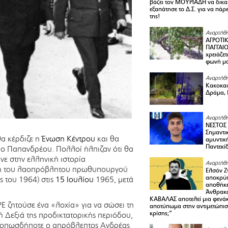
βάζει τον ΜΟΥΡΙΑΔΗ να δικαι
εξαπάτησε το Δ.Σ. για να πάρ
της!
Αναρτήθη
ΑΓΡΟΤΙ
ΠΑΓΓΑΙΟ
χρειάζετ
φωνή μ
Αναρτήθη
Κακοκαιρ
Δράμα, 
Αναρτήθη
ΝΕΣΤΟΣ
Σημαντι
θα κέρδιζε η
Ένωση Κέντρου
και θα
αμυντικ
Παντεκί
ιο Παπανδρέου. Πολλοί ήλπιζαν ότι θα
ινε στην ελληνική ιστορία
Αναρτήθη
ση του λαοπρόβλητου πρωθυπουργού
Ελσόν Ζγ
αποκρύπ
ς του 1964) στις
15 Ιουλίου
1965, μετά
αποθήκε
Άνθρακα
ΚΑΒΑΛΑΣ αποτελεί μια φενά
ΡΕ ζητούσε ένα «λοχία» για να σώσει τη
αποτύπωμα στην αντιμετώπιση
κρίσης;”
 Δεξιά της προδικτατορικής περιόδου,
και οπωσδήποτε ο απρόβλεπτος Ανδρέας