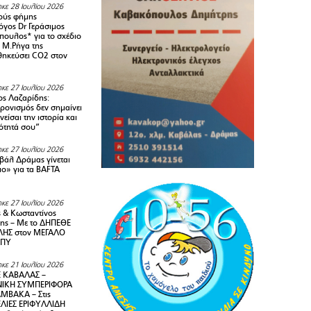
κε 28 Ιουλίου 2026
ούς φήμης
όγος Dr Γεράσιμος
ουλος* για το σχέδιο
 M.Ρήγα της
ηκεύσει CO2 στον
κε 27 Ιουλίου 2026
ς Λαζαρίδης:
ρονισμός δεν σημαίνει
είσαι την ιστορία και
τότητά σου”
κε 27 Ιουλίου 2026
ιβάλ Δράμας γίνεται
ιο» για τα BAFTA
κε 27 Ιουλίου 2026
 & Κωσταντίνος
ης – Με το ΔΗΠΕΘΕ
ΗΣ στον ΜΕΓΑΛΟ
ΜΠΥ
κε 21 Ιουλίου 2026
 ΚΑΒΑΛΑΣ –
ΙΚΗ ΣΥΜΠΕΡΙΦΟΡΑ
ΜΒΑΚΑ – Στις
ΛΙΕΣ ΕΡΙΦΥΛΛΙΔΗ