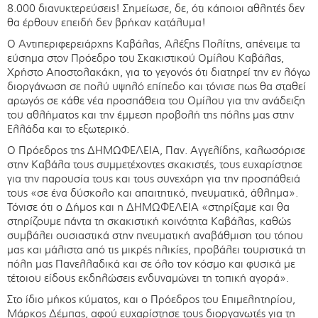
8.000 διανυκτερεύσεις! Σημείωσε, δε, ότι κάποιοι αθλητές δεν
θα έρθουν επειδή δεν βρήκαν κατάλυμα!
Ο Αντιπεριφερειάρχης Καβάλας, Αλέξης Πολίτης, απένειμε τα
εύσημα στον Πρόεδρο του Σκακιστικού Ομίλου Καβάλας,
Χρήστο Αποστολακάκη, για το γεγονός ότι διατηρεί την εν λόγω
διοργάνωση σε πολύ υψηλό επίπεδο και τόνισε πως θα σταθεί
αρωγός σε κάθε νέα προσπάθεια του Ομίλου για την ανάδειξη
του αθλήματος και την έμμεση προβολή της πόλης μας στην
Ελλάδα και το εξωτερικό.
Ο Πρόεδρος της ΔΗΜΩΦΕΛΕΙΑ, Παν. Αγγελίδης, καλωσόρισε
στην Καβάλα τους συμμετέχοντες σκακιστές, τους ευχαρίστησε
για την παρουσία τους και τους συνεχάρη για την προσπάθειά
τους «σε ένα δύσκολο και απαιτητικό, πνευματικά, άθλημα».
Τόνισε ότι ο Δήμος και η ΔΗΜΩΦΕΛΕΙΑ «στηρίξαμε και θα
στηρίζουμε πάντα τη σκακιστική κοινότητα Καβάλας, καθώς
συμβάλει ουσιαστικά στην πνευματική αναβάθμιση του τόπου
μας και μάλιστα από τις μικρές ηλικίες, προβάλει τουριστικά τη
πόλη μας Πανελλαδικά και σε όλο τον κόσμο και φυσικά με
τέτοιου είδους εκδηλώσεις ενδυναμώνει τη τοπική αγορά».
Στο ίδιο μήκος κύματος, και ο Πρόεδρος του Επιμελητηρίου,
Μάρκος Δέμπας, αφού ευχαρίστησε τους διοργανωτές για τη