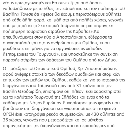
νέους πρωταγωνιστές και θα συνεχίζεται από όσους
γαλουχήθηκαν με το ήθος, την ευπρέπεια και τον πολιτισμό του
Βασίλη».Τόνισε ότι «φέτος θα έχουμε περισσότερους αθλητές
από κάθε άλλη φορά, και μάλιστα από πολλές χώρες, γεγονός
που μετατρέπει το Σκακιστικό Τουρνουά σε μια σημαντική
πολυήμερη τουριστική ατραξιόν της Καβάλας».Και
απευθυνόμενος στον κύριο Αποστολακάκη, εξέφρασε τα
συγχαρητήριά του στους ανθρώπους του Ομίλου, «που
μοχθήσατε επί μήνες για να οργανώσετε τις χιλιάδες
λεπτομέρειες του Τουρνουά», και υποσχέθηκε την συνέχιση
παροχής στήριξης των δράσεων του Ομίλου από τον Δήμο.
Ο Πρόεδρος του Σκακιστικού Ομίλου, Χρ. Αποστολακάκης,
αφού ανέφερε στοιχεία των δεκάδων ομαδικών και ατομικών
επιτυχιών των μελών του Ομίλου, καθώς και για το ιστορικό της
διοργάνωσης του Τουρνουά πριν από 31 χρόνια από τον
Βασίλη Θεοδωρίδη, επισήμανε ότι, πλέον, έχει χαρακτηριστεί
ως το καλύτερο Τουρνουά της Ελλάδας και ενός από τα
καλύτερα της Νότιας Ευρώπης. Ευχαρίστησε τους φορείς που
βοήθησαν στη διοργάνωση και γνωστοποίησε ότι το φετινό
ΟΡΕΝ έχει καταγράψει ρεκόρ συμμετοχών, με 430 αθλητές από
36 χώρες, γεγονός που μεταφράζεται και σε μέγεθος
σημαντικότητας της διοργάνωσης και σε περισσότερες από