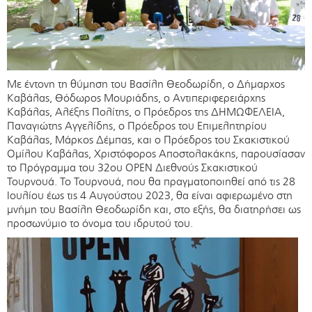
Με έντονη τη θύμηση του Βασίλη Θεοδωρίδη, ο Δήμαρχος
Καβάλας, Θόδωρος Μουριάδης, ο Αντιπεριφερειάρχης
Καβάλας, Αλέξης Πολίτης, ο Πρόεδρος της ΔΗΜΩΦΕΛΕΙΑ,
Παναγιώτης Αγγελίδης, ο Πρόεδρος του Επιμελητηρίου
Καβάλας, Μάρκος Δέμπας, και ο Πρόεδρος του Σκακιστικού
Ομίλου Καβάλας, Χριστόφορος Αποστολακάκης, παρουσίασαν
το Πρόγραμμα του 32ου OPEN Διεθνούς Σκακιστικού
Τουρνουά. Το Τουρνουά, που θα πραγματοποιηθεί από τις 28
Ιουλίου έως τις 4 Αυγούστου 2023, θα είναι αφιερωμένο στη
μνήμη του Βασίλη Θεοδωρίδη και, στο εξής, θα διατηρήσει ως
προσωνύμιο το όνομα του ιδρυτού του.